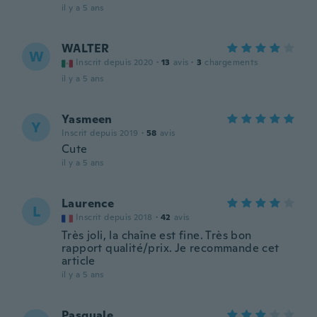
il y a 5 ans
WALTER
W
Inscrit depuis 2020
·
13
avis
·
3
chargements
il y a 5 ans
Yasmeen
Y
Inscrit depuis 2019
·
58
avis
Cute
il y a 5 ans
Laurence
L
Inscrit depuis 2018
·
42
avis
Très joli, la chaîne est fine. Très bon
rapport qualité/prix. Je recommande cet
article
il y a 5 ans
Pasquale