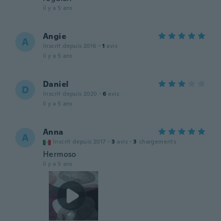
il y a 5 ans
Angie
A
Inscrit depuis 2016
·
1
avis
il y a 5 ans
Daniel
D
Inscrit depuis 2020
·
6
avis
il y a 5 ans
Anna
A
Inscrit depuis 2017
·
3
avis
·
3
chargements
Hermoso
il y a 5 ans