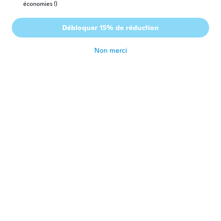
économies !)
Anne
A
Débloquer 15% de réduction
Inscrit depuis 2020
·
4
avis
il y a 5 ans
Non merci
Dominique
D
Inscrit depuis 2019
·
23
avis
il y a 5 ans
Carmela
C
Inscrit depuis 2020
·
14
avis
·
7
chargements
Materiale scadente macchia la pelle.
il y a 5 ans
Giovanna
G
Inscrit depuis 2020
·
16
avis
il y a 5 ans