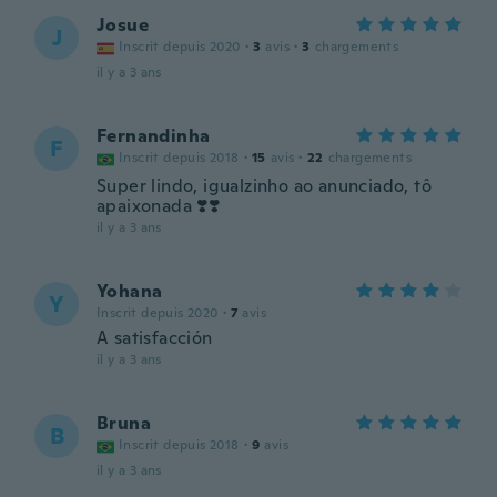
Josue
J
Inscrit depuis 2020
·
3
avis
·
3
chargements
il y a 3 ans
Fernandinha
F
Inscrit depuis 2018
·
15
avis
·
22
chargements
Super lindo, igualzinho ao anunciado, tô
apaixonada ❣️❣️
il y a 3 ans
Yohana
Y
Inscrit depuis 2020
·
7
avis
A satisfacción
il y a 3 ans
Bruna
B
Inscrit depuis 2018
·
9
avis
il y a 3 ans