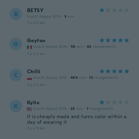
BETSY
B
Inscrit depuis 2019
·
3
avis
il y a 2 ans
Gaytan
G
Inscrit depuis 2020
·
59
avis
·
62
chargements
il y a 3 ans
Chilli
C
Inscrit depuis 2015
·
404
avis
·
12
chargements
il y a 3 ans
Kylie
K
Inscrit depuis 2018
·
23
avis
·
7
chargements
It is cheaply made and turns color within a
day of wearing it
il y a 3 ans