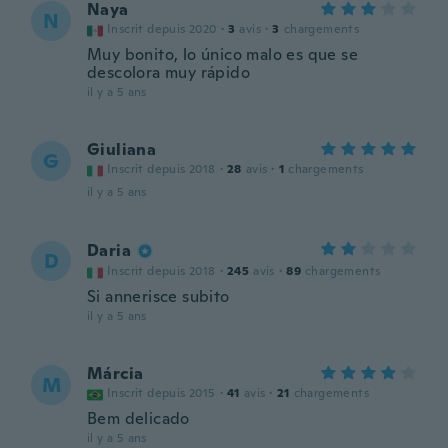
Naya
N
Inscrit depuis 2020
·
3
avis
·
3
chargements
Muy bonito, lo único malo es que se
descolora muy rápido
il y a 5 ans
Giuliana
G
Inscrit depuis 2018
·
28
avis
·
1
chargements
il y a 5 ans
Daria
D
Inscrit depuis 2018
·
245
avis
·
89
chargements
Si annerisce subito
il y a 5 ans
Márcia
M
Inscrit depuis 2015
·
41
avis
·
21
chargements
Bem delicado
il y a 5 ans