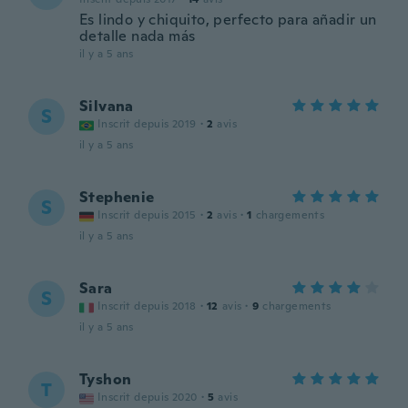
Es lindo y chiquito, perfecto para añadir un
detalle nada más
il y a 5 ans
Silvana
S
Inscrit depuis 2019
·
2
avis
il y a 5 ans
Stephenie
S
Inscrit depuis 2015
·
2
avis
·
1
chargements
il y a 5 ans
Sara
S
Inscrit depuis 2018
·
12
avis
·
9
chargements
il y a 5 ans
Tyshon
T
Inscrit depuis 2020
·
5
avis