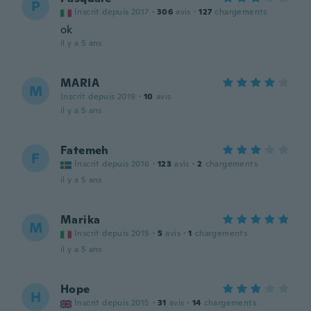
P
Inscrit depuis 2017
·
306
avis
·
127
chargements
ok
il y a 5 ans
MARIA
M
Inscrit depuis 2019
·
10
avis
il y a 5 ans
Fatemeh
F
Inscrit depuis 2016
·
123
avis
·
2
chargements
il y a 5 ans
Marika
M
Inscrit depuis 2015
·
5
avis
·
1
chargements
il y a 5 ans
Hope
H
Inscrit depuis 2015
·
31
avis
·
14
chargements