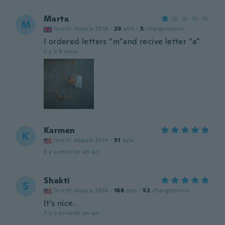
Marta
M
Inscrit depuis 2016
·
29
avis
·
5
chargements
I ordered letters “m”and recive letter “a”
il y a 6 mois
Karmen
K
Inscrit depuis 2014
·
51
avis
il y a environ un an
Shakti
S
Inscrit depuis 2016
·
168
avis
·
52
chargements
It's nice.
il y a environ un an