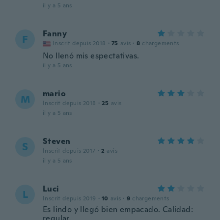
il y a 5 ans
Fanny
F
Inscrit depuis 2018
·
75
avis
·
8
chargements
No llenó mis espectativas.
il y a 5 ans
mario
M
Inscrit depuis 2018
·
25
avis
il y a 5 ans
Steven
S
Inscrit depuis 2017
·
2
avis
il y a 5 ans
Luci
L
Inscrit depuis 2019
·
10
avis
·
9
chargements
Es lindo y llegó bien empacado. Calidad:
regular.