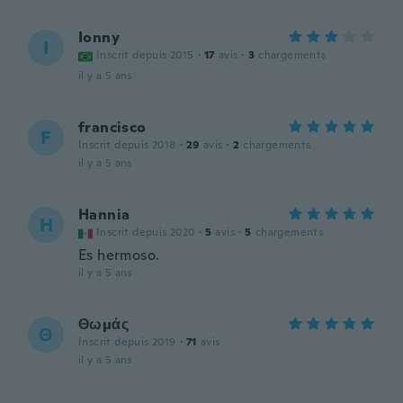
Ionny
I
Inscrit depuis 2015
·
17
avis
·
3
chargements
il y a 5 ans
francisco
F
Inscrit depuis 2018
·
29
avis
·
2
chargements
il y a 5 ans
Hannia
H
Inscrit depuis 2020
·
5
avis
·
5
chargements
Es hermoso.
il y a 5 ans
Θωμάς
Θ
Inscrit depuis 2019
·
71
avis
il y a 5 ans