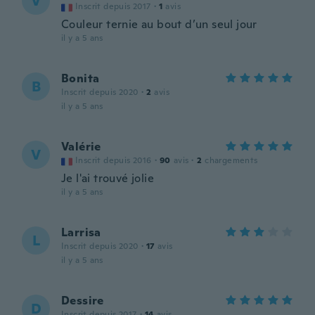
V
Inscrit depuis 2017
·
1
avis
Couleur ternie au bout d’un seul jour
il y a 5 ans
Bonita
B
Inscrit depuis 2020
·
2
avis
il y a 5 ans
Valérie
V
Inscrit depuis 2016
·
90
avis
·
2
chargements
Je l'ai trouvé jolie
il y a 5 ans
Larrisa
L
Inscrit depuis 2020
·
17
avis
il y a 5 ans
Dessire
D
Inscrit depuis 2017
·
14
avis