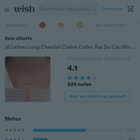
Connexion
Populaires
Vus récemment
Avis clients
26 Lettres Long Chandail Chaîne Collier Ras Du Cou Minuscule Amour Coeur Pendentifs pour Femmes Chaîne Collier
ÉVALUATION GÉNÉRALE
4.1
920 notes
Voir les détails du produit
Notes
542
145