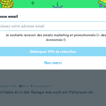
 depuis 2017
·
1
avis
c for the price.grandkids like it when playing music
esse email
opher
 depuis 2016
·
10
avis
t product. Will definitely be buying another one like this. T
Je souhaite recevoir des emails marketing et promotionnels (= des
g
économies !)
Débloquer 15% de réduction
Non merci
 depuis 2022
·
4
avis
 depuis 2018
·
42
avis
·
7
chargements
eil habe es in der Garage was auch ein Partyraum ist.