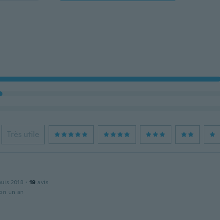
Très utile
puis 2018
·
19
avis
ron un an