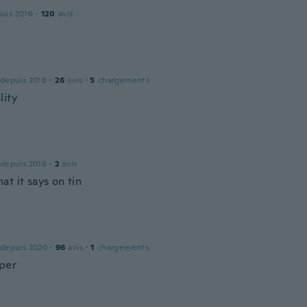
puis 2016
·
120
avis
 depuis 2018
·
26
avis
·
5
chargements
lity
 depuis 2018
·
2
avis
t it says on tin
 depuis 2020
·
96
avis
·
1
chargements
uper