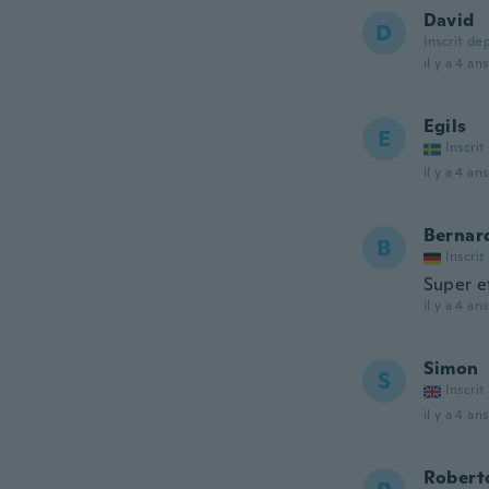
David
D
Inscrit de
il y a 4 ans
Egils
E
Inscrit
il y a 4 ans
Bernar
B
Inscrit
Super e
il y a 4 ans
Simon
S
Inscrit
il y a 4 ans
Robert