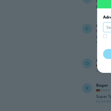
Inscrit
Fantasti
il y a 4 ans
Adr
Christ
C
Inscrit
Excellen
amazin
il y a 4 ans
Oleg
O
Inscrit
il y a 4 ans
Roger
R
Inscrit
Super T
il y a 4 ans