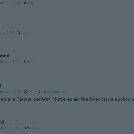
 depuis 2015
·
6
avis
puis 2019
·
21
avis
med
 depuis 2021
·
3
avis
l
 depuis 2017
·
27
avis
·
2
chargements
 kleinere Räume perfekt. Nutze es als Weihnachtsbeleuchtun
rd
 depuis 2016
·
375
avis