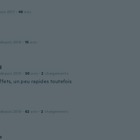
puis 2017
·
49
avis
 depuis 2018
·
15
avis
d
 depuis 2019
·
30
avis
·
2
chargements
ffets, un peu rapides toutefois
 depuis 2018
·
62
avis
·
2
chargements
o