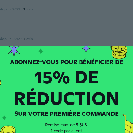
 depuis 2021
·
2
avis
 depuis 2017
·
7
avis
15% DE
 depuis 2021
·
20
avis
·
4
chargements
reat
RÉDUCTION
puis 2018
·
3
avis
SUR VOTRE PREMIÈRE COMMANDE
Remise max. de 5 $US.
1 code par client.