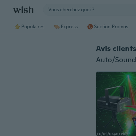
Jump to section
Populaires
Express
Section Promos
Avis client