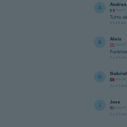
Andrea
A
Inscrit
Tutto o
il y a 3 ans
Alois
A
Inscrit
Funktion
il y a 3 ans
Gabrie
G
Inscrit
il y a 3 ans
Jose
J
Inscrit
il y a 3 ans