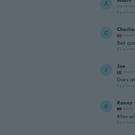
Andre
A
Inscrit de
il y a 2 ans
Charlie
C
Inscrit
Bad qua
il y a 2 ans
Joe
J
Inscrit
Does wha
il y a 3 ans
Ronny
R
Inscrit
Alles s
il y a 3 ans