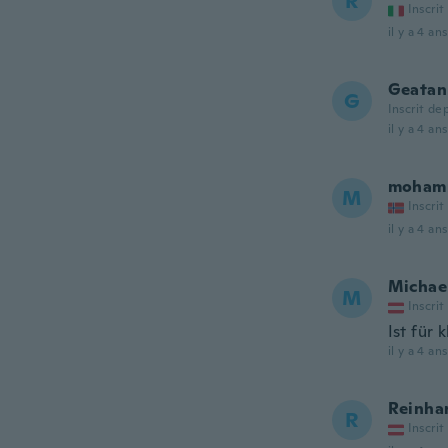
R
Inscrit
il y a 4 ans
Geatan
G
Inscrit de
il y a 4 ans
moham
M
Inscrit
il y a 4 ans
Michae
M
Inscrit
Ist für
il y a 4 ans
Reinha
R
Inscrit