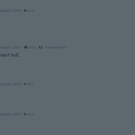
 depuis 2018
·
6
avis
k
 depuis 2021
·
18
avis
·
12
chargements
iert toll.
l
 depuis 2018
·
1
avis
 depuis 2015
·
5
avis