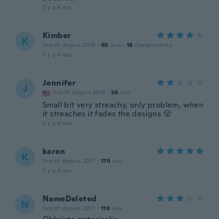
il y a 4 ans
Kimber
K
Inscrit depuis 2018
·
65
avis
·
18
chargements
il y a 4 ans
Jennifer
J
Inscrit depuis 2018
·
36
avis
Small bit very streachy, only problem, when
it streaches it fades the designs 😤
il y a 4 ans
karen
K
Inscrit depuis 2017
·
170
avis
il y a 4 ans
NameDeleted
N
Inscrit depuis 2017
·
110
avis