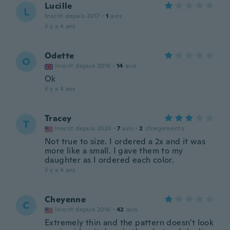
Lucille
L
Inscrit depuis 2017
·
1
avis
il y a 4 ans
Odette
O
Inscrit depuis 2016
·
14
avis
Ok
il y a 4 ans
Tracey
T
Inscrit depuis 2020
·
7
avis
·
2
chargements
Not true to size. I ordered a 2x and it was
more like a small. I gave them to my
daughter as I ordered each color.
il y a 4 ans
Cheyenne
C
Inscrit depuis 2016
·
42
avis
Extremely thin and the pattern doesn't look