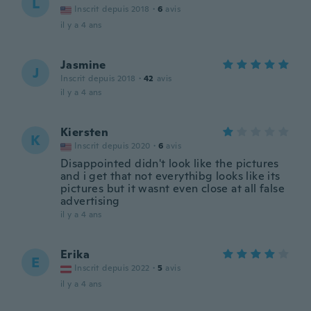
L
Inscrit depuis 2018
·
6
avis
il y a 4 ans
Jasmine
J
Inscrit depuis 2018
·
42
avis
il y a 4 ans
Kiersten
K
Inscrit depuis 2020
·
6
avis
Disappointed didn't look like the pictures
and i get that not everythibg looks like its
pictures but it wasnt even close at all false
advertising
il y a 4 ans
Erika
E
Inscrit depuis 2022
·
5
avis
il y a 4 ans