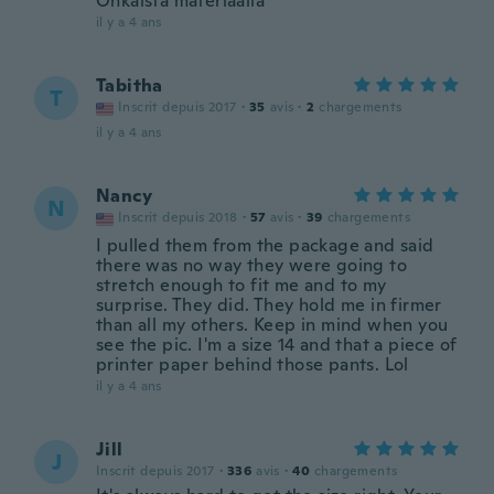
Ohkaista materiaalia
il y a 4 ans
Tabitha
T
Inscrit depuis 2017
·
35
avis
·
2
chargements
il y a 4 ans
Nancy
N
Inscrit depuis 2018
·
57
avis
·
39
chargements
I pulled them from the package and said
there was no way they were going to
stretch enough to fit me and to my
surprise. They did. They hold me in firmer
than all my others. Keep in mind when you
see the pic. I'm a size 14 and that a piece of
printer paper behind those pants. Lol
il y a 4 ans
Jill
J
Inscrit depuis 2017
·
336
avis
·
40
chargements