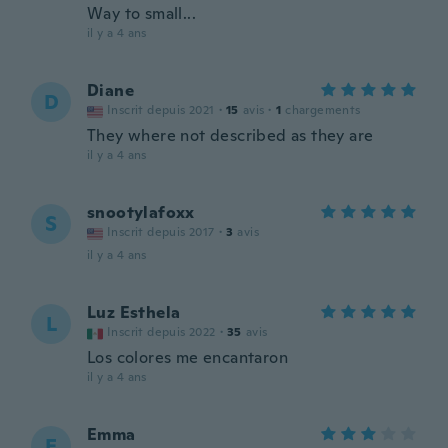
Way to small...
il y a 4 ans
Diane
D
Inscrit depuis 2021
·
15
avis
·
1
chargements
They where not described as they are
il y a 4 ans
snootylafoxx
S
Inscrit depuis 2017
·
3
avis
il y a 4 ans
Luz Esthela
L
Inscrit depuis 2022
·
35
avis
Los colores me encantaron
il y a 4 ans
Emma
E