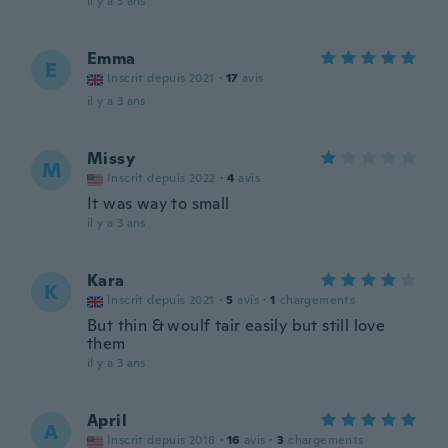
il y a 3 ans
Emma
E
Inscrit depuis 2021
·
17
avis
il y a 3 ans
Missy
M
Inscrit depuis 2022
·
4
avis
It was way to small
il y a 3 ans
Kara
K
Inscrit depuis 2021
·
5
avis
·
1
chargements
But thin & woulf tair easily but still love
them
il y a 3 ans
April
A
Inscrit depuis 2018
·
16
avis
·
3
chargements