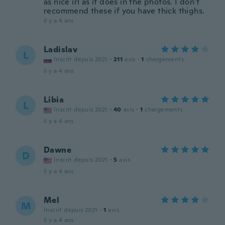
as nice irl as it does in the photos. I don't
recommend these if you have thick thighs.
il y a 4 ans
Ladislav
L
Inscrit depuis 2021
·
211
avis
·
1
chargements
il y a 4 ans
Libia
L
Inscrit depuis 2021
·
40
avis
·
1
chargements
il y a 4 ans
Dawne
D
Inscrit depuis 2021
·
5
avis
il y a 4 ans
Mel
M
Inscrit depuis 2021
·
1
avis
il y a 4 ans