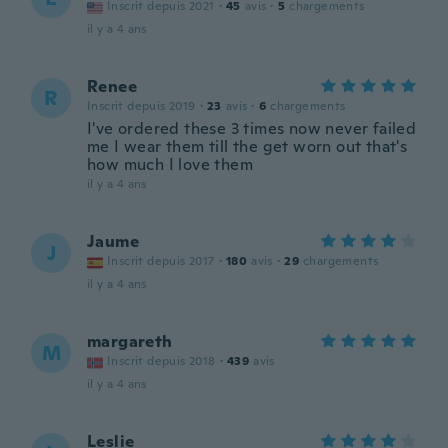
Inscrit depuis 2021
·
45
avis
·
5
chargements
il y a 4 ans
Renee
R
Inscrit depuis 2019
·
23
avis
·
6
chargements
I've ordered these 3 times now never failed
me I wear them till the get worn out that's
how much I love them
il y a 4 ans
Jaume
J
Inscrit depuis 2017
·
180
avis
·
29
chargements
il y a 4 ans
margareth
M
Inscrit depuis 2018
·
439
avis
il y a 4 ans
Leslie