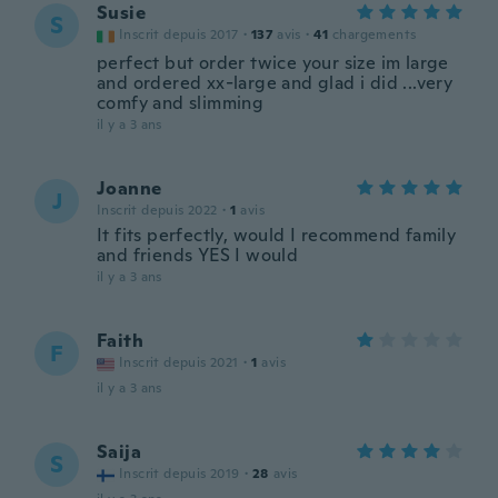
Susie
S
Inscrit depuis 2017
·
137
avis
·
41
chargements
perfect but order twice your size im large
and ordered xx-large and glad i did ...very
comfy and slimming
il y a 3 ans
Joanne
J
Inscrit depuis 2022
·
1
avis
It fits perfectly, would I recommend family
and friends YES I would
il y a 3 ans
Faith
F
Inscrit depuis 2021
·
1
avis
il y a 3 ans
Saija
S
Inscrit depuis 2019
·
28
avis