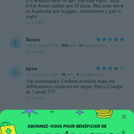
It's always hard to get the size right. Your
little Asian ladies are O slum. We over here
in Australia are bigger.. sometimes I get it
right
il y a 4 ans
Sonia
S
Inscrit depuis 2017
·
108
avis
·
12
chargements
il y a 4 ans
Lyne
L
Inscrit depuis 2021
·
19
avis
·
3
chargements
J’ai commandé 3 même modèle mais de
différentes couleurs en large. Reçu 2 large
et 1 small ???
il y a 4 ans
Tiffany
T
Inscrit depuis 2019
·
28
avis
Love them so much. Thick quality material.