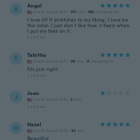
Angel
A
Inscrit depuis 2017
·
117
avis
·
183
chargements
I love it!! It stretches to my liking. I love be
the color. I just don’t like how it feels when
I put my feet on it.
il y a 4 ans
Tabitha
T
Inscrit depuis 2017
·
29
avis
·
3
chargements
fits just right
il y a 4 ans
Joan
J
Inscrit depuis 2021
·
2
avis
il y a 4 ans
Hazel
H
Inscrit depuis 2020
·
22
avis
Beautiful