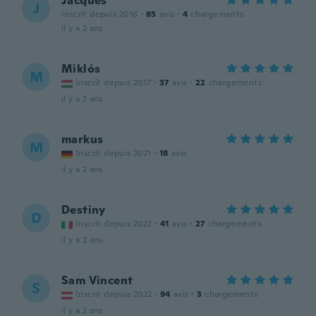
Jacques
J
Inscrit depuis 2016
·
85
avis
·
4
chargements
il y a 2 ans
Miklós
M
Inscrit depuis 2017
·
37
avis
·
22
chargements
il y a 2 ans
markus
M
Inscrit depuis 2021
·
18
avis
il y a 2 ans
Destiny
D
Inscrit depuis 2022
·
41
avis
·
27
chargements
il y a 2 ans
Sam Vincent
S
Inscrit depuis 2022
·
94
avis
·
3
chargements
il y a 2 ans