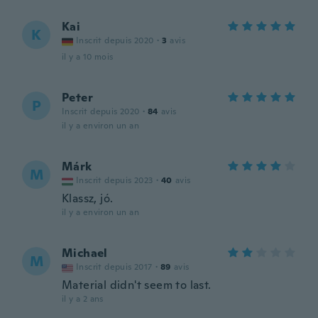
Kai
K
Inscrit depuis 2020
·
3
avis
il y a 10 mois
Peter
P
Inscrit depuis 2020
·
84
avis
il y a environ un an
Márk
M
Inscrit depuis 2023
·
40
avis
Klassz, jó.
il y a environ un an
Michael
M
Inscrit depuis 2017
·
89
avis
Material didn't seem to last.
il y a 2 ans