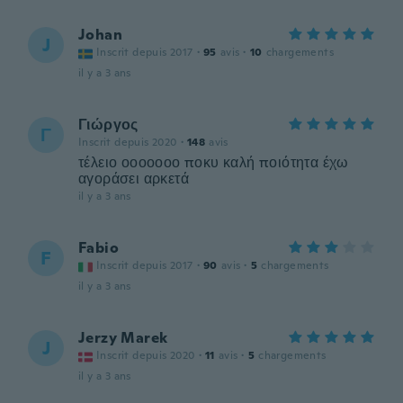
Johan
J
Inscrit depuis 2017
·
95
avis
·
10
chargements
il y a 3 ans
Γιώργος
Γ
Inscrit depuis 2020
·
148
avis
τέλειο οοοοοοο ποκυ καλή ποιότητα έχω
αγοράσει αρκετά
il y a 3 ans
Fabio
F
Inscrit depuis 2017
·
90
avis
·
5
chargements
il y a 3 ans
Jerzy Marek
J
Inscrit depuis 2020
·
11
avis
·
5
chargements
il y a 3 ans