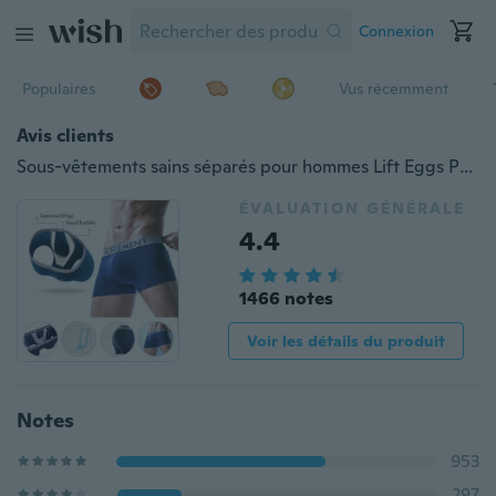
Connexion
Populaires
Vus récemment
Avis clients
Sous-vêtements sains séparés pour hommes Lift Eggs Pouch Caleçon Boxer
ÉVALUATION GÉNÉRALE
4.4
1466 notes
Voir les détails du produit
Notes
953
297