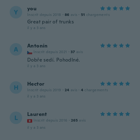
you
Y
Inscrit depuis 2018
·
86
avis
·
51
chargements
Great pair of trunks
il y a 3 ans
Antonín
A
Inscrit depuis 2021
·
37
avis
Dobře sedí. Pohodlné.
il y a 3 ans
Hector
H
Inscrit depuis 2019
·
24
avis
·
4
chargements
il y a 3 ans
Laurent
L
Inscrit depuis 2016
·
265
avis
il y a 3 ans