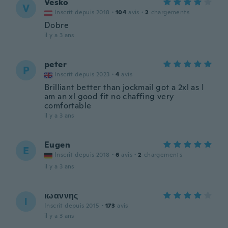
Vesko
V
Inscrit depuis 2018
·
104
avis
·
2
chargements
Dobre
il y a 3 ans
peter
P
Inscrit depuis 2023
·
4
avis
Brilliant better than jockmail got a 2xl as I
am an xl good fit no chaffing very
comfortable
il y a 3 ans
Eugen
E
Inscrit depuis 2018
·
6
avis
·
2
chargements
il y a 3 ans
ιωαννης
Ι
Inscrit depuis 2015
·
173
avis
il y a 3 ans