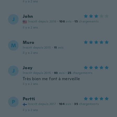
il y a 2 ans
John
J
Inscrit depuis 2016
·
106
avis
·
15
chargements
il y a 2 ans
Muro
M
Inscrit depuis 2015
·
11
avis
il y a 2 ans
Joey
J
Inscrit depuis 2015
·
93
avis
·
25
chargements
Très bien me font à merveille
il y a 2 ans
Pertti
P
Inscrit depuis 2017
·
104
avis
·
35
chargements
il y a 2 ans