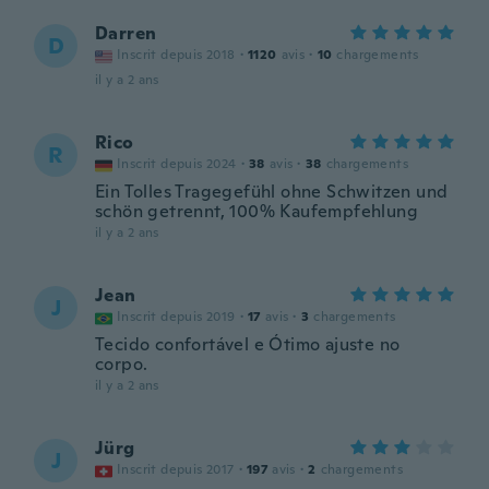
Darren
D
Inscrit depuis 2018
·
1120
avis
·
10
chargements
il y a 2 ans
Rico
R
Inscrit depuis 2024
·
38
avis
·
38
chargements
Ein Tolles Tragegefühl ohne Schwitzen und
schön getrennt, 100% Kaufempfehlung
il y a 2 ans
Jean
J
Inscrit depuis 2019
·
17
avis
·
3
chargements
Tecido confortável e Ótimo ajuste no
corpo.
il y a 2 ans
Jürg
J
Inscrit depuis 2017
·
197
avis
·
2
chargements