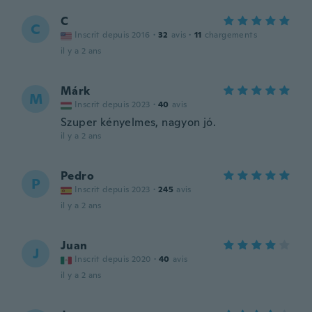
C
C
Inscrit depuis 2016
·
32
avis
·
11
chargements
il y a 2 ans
Márk
M
Inscrit depuis 2023
·
40
avis
Szuper kényelmes, nagyon jó.
il y a 2 ans
Pedro
P
Inscrit depuis 2023
·
245
avis
il y a 2 ans
Juan
J
Inscrit depuis 2020
·
40
avis
il y a 2 ans