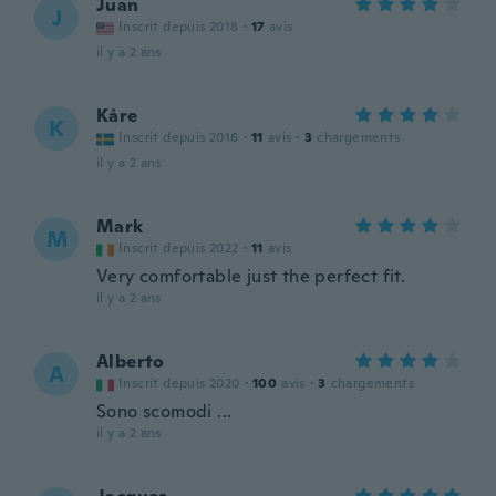
Juan
J
Inscrit depuis 2018
·
17
avis
il y a 2 ans
Kåre
K
Inscrit depuis 2016
·
11
avis
·
3
chargements
il y a 2 ans
Mark
M
Inscrit depuis 2022
·
11
avis
Very comfortable just the perfect fit.
il y a 2 ans
Alberto
A
Inscrit depuis 2020
·
100
avis
·
3
chargements
Sono scomodi ...
il y a 2 ans