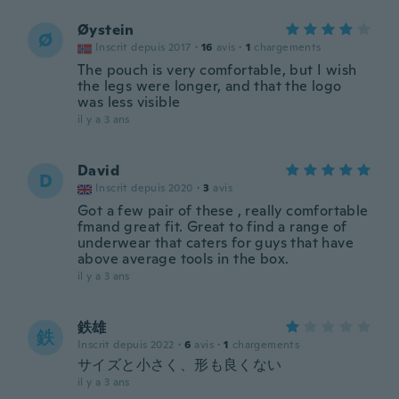
Øystein
Ø
Inscrit depuis 2017
·
16
avis
·
1
chargements
The pouch is very comfortable, but I wish
the legs were longer, and that the logo
was less visible
il y a 3 ans
David
D
Inscrit depuis 2020
·
3
avis
Got a few pair of these , really comfortable
fmand great fit. Great to find a range of
underwear that caters for guys that have
above average tools in the box.
il y a 3 ans
鉄雄
鉄
Inscrit depuis 2022
·
6
avis
·
1
chargements
サイズと小さく、形も良くない
il y a 3 ans