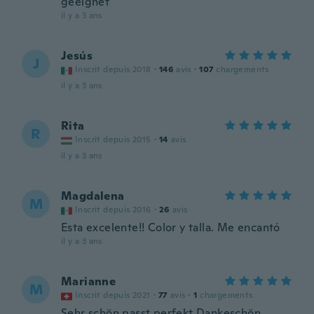
geeignet
il y a 3 ans
Jesús
J
Inscrit depuis 2018
·
146
avis
·
107
chargements
il y a 3 ans
Rita
R
Inscrit depuis 2015
·
14
avis
il y a 3 ans
Magdalena
M
Inscrit depuis 2016
·
26
avis
Esta excelente!! Color y talla. Me encantó
il y a 3 ans
Marianne
M
Inscrit depuis 2021
·
77
avis
·
1
chargements
Sehr schön passt perfekt Dankeschön