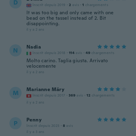
D
Inscrit depuis 2019
·
2
avis
·
1
chargements
It was too big and only came with one
bead on the tassel instead of 2. Bit
disappointing.
il y a 2 ans
Nadia
N
Inscrit depuis 2018
·
114
avis
·
49
chargements
Molto carino. Taglia giusta. Arrivato
velocemente
il y a 2 ans
Marianne Märy
M
Inscrit depuis 2017
·
369
avis
·
12
chargements
il y a 2 ans
Penny
P
Inscrit depuis 2023
·
8
avis
il y a 3 ans