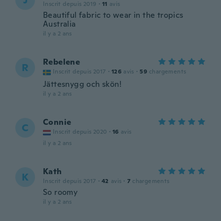
J
Inscrit depuis 2019
·
11
avis
Beautiful fabric to wear in the tropics
Australia
il y a 2 ans
Rebelene
R
Inscrit depuis 2017
·
126
avis
·
59
chargements
Jättesnygg och skön!
il y a 2 ans
Connie
C
Inscrit depuis 2020
·
16
avis
il y a 2 ans
Kath
K
Inscrit depuis 2017
·
42
avis
·
7
chargements
So roomy
il y a 2 ans