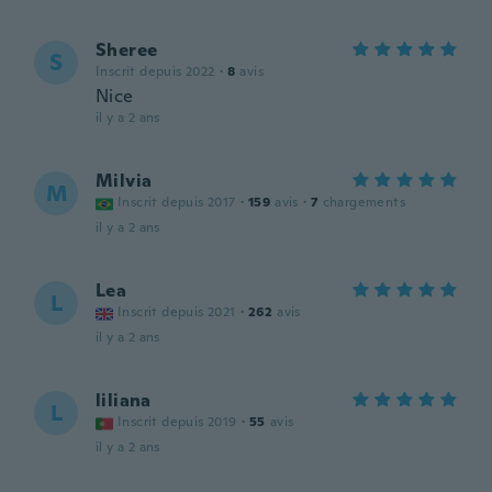
Sheree
S
Inscrit depuis 2022
·
8
avis
Nice
il y a 2 ans
Milvia
M
Inscrit depuis 2017
·
159
avis
·
7
chargements
il y a 2 ans
Lea
L
Inscrit depuis 2021
·
262
avis
il y a 2 ans
liliana
L
Inscrit depuis 2019
·
55
avis
il y a 2 ans