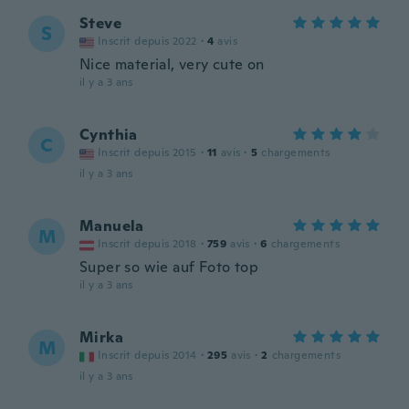
Steve
S
Inscrit depuis 2022
·
4
avis
Nice material, very cute on
il y a 3 ans
Cynthia
C
Inscrit depuis 2015
·
11
avis
·
5
chargements
il y a 3 ans
Manuela
M
Inscrit depuis 2018
·
759
avis
·
6
chargements
Super so wie auf Foto top
il y a 3 ans
Mirka
M
Inscrit depuis 2014
·
295
avis
·
2
chargements
il y a 3 ans