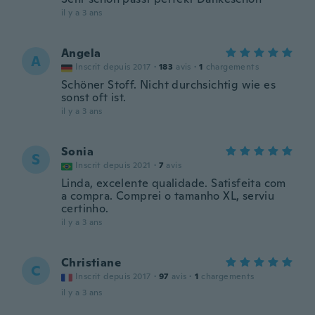
il y a 3 ans
Angela
A
Inscrit depuis 2017
·
183
avis
·
1
chargements
Schöner Stoff. Nicht durchsichtig wie es
sonst oft ist.
il y a 3 ans
Sonia
S
Inscrit depuis 2021
·
7
avis
Linda, excelente qualidade. Satisfeita com
a compra. Comprei o tamanho XL, serviu
certinho.
il y a 3 ans
Christiane
C
Inscrit depuis 2017
·
97
avis
·
1
chargements
il y a 3 ans