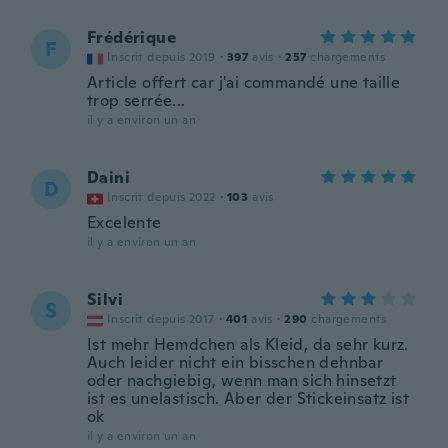
Frédérique
F
Inscrit depuis 2019
·
397
avis
·
257
chargements
Article offert car j'ai commandé une taille
trop serrée...
il y a environ un an
Daini
D
Inscrit depuis 2022
·
103
avis
Excelente
il y a environ un an
Silvi
S
Inscrit depuis 2017
·
401
avis
·
290
chargements
Ist mehr Hemdchen als Kleid, da sehr kurz.
Auch leider nicht ein bisschen dehnbar
oder nachgiebig, wenn man sich hinsetzt
ist es unelastisch. Aber der Stickeinsatz ist
ok
il y a environ un an