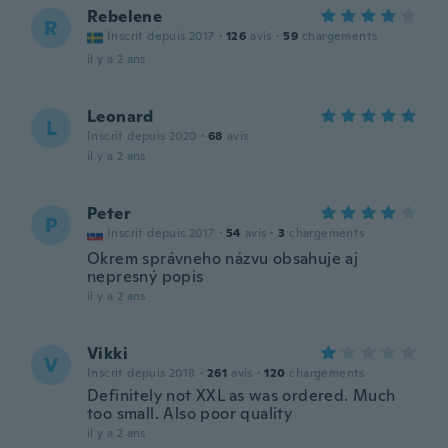
Rebelene
R
Inscrit depuis 2017
·
126
avis
·
59
chargements
il y a 2 ans
Leonard
L
Inscrit depuis 2020
·
68
avis
il y a 2 ans
Peter
P
Inscrit depuis 2017
·
54
avis
·
3
chargements
Okrem správneho názvu obsahuje aj
nepresný popis
il y a 2 ans
Vikki
V
Inscrit depuis 2018
·
261
avis
·
120
chargements
Definitely not XXL as was ordered. Much
too small. Also poor quality
il y a 2 ans