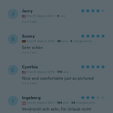
Jerry
J
Inscrit depuis 2021
·
4
avis
il y a 3 ans
Sunny
S
Inscrit depuis 2016
·
68
avis
·
4
chargements
Sehr schön
il y a 3 ans
Cynthia
C
Inscrit depuis 2019
·
170
avis
Nice and comfortable just as pictured
il y a 3 ans
Ingeborg
I
Inscrit depuis 2017
·
189
avis
·
38
chargements
Verdrückt sich sehr, für Urlaub nicht