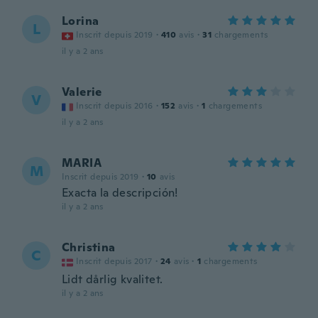
Lorina
L
Inscrit depuis 2019
·
410
avis
·
31
chargements
il y a 2 ans
Valerie
V
Inscrit depuis 2016
·
152
avis
·
1
chargements
il y a 2 ans
MARIA
M
Inscrit depuis 2019
·
10
avis
Exacta la descripción!
il y a 2 ans
Christina
C
Inscrit depuis 2017
·
24
avis
·
1
chargements
Lidt dårlig kvalitet.
il y a 2 ans