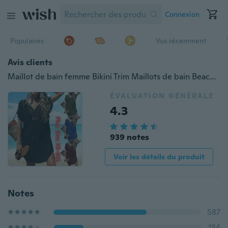
Connexion
Populaires
Vus récemment
Avis clients
Maillot de bain femme Bikini Trim Maillots de bain Beach Beach Wear Swim Wear Cover Up Dress Blouse T Shirt
ÉVALUATION GÉNÉRALE
4.3
939 notes
Voir les détails du produit
Notes
587
184