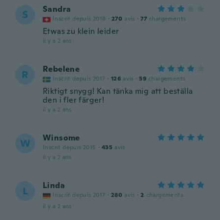
Sandra
S
Inscrit depuis 2018
·
270
avis
·
77
chargements
Etwas zu klein leider
il y a 2 ans
Rebelene
R
Inscrit depuis 2017
·
126
avis
·
59
chargements
Riktigt snygg! Kan tänka mig att beställa
den i fler färger!
il y a 2 ans
Winsome
W
Inscrit depuis 2015
·
435
avis
il y a 2 ans
Linda
L
Inscrit depuis 2017
·
280
avis
·
2
chargements
il y a 2 ans