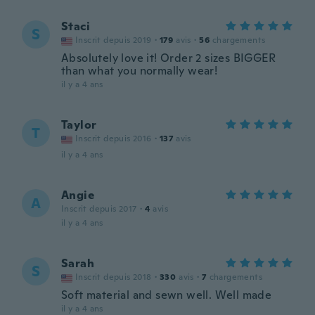
Staci
S
Inscrit depuis 2019
·
179
avis
·
56
chargements
Absolutely love it! Order 2 sizes BIGGER
than what you normally wear!
il y a 4 ans
Taylor
T
Inscrit depuis 2016
·
137
avis
il y a 4 ans
Angie
A
Inscrit depuis 2017
·
4
avis
il y a 4 ans
Sarah
S
Inscrit depuis 2018
·
330
avis
·
7
chargements
Soft material and sewn well. Well made
il y a 4 ans