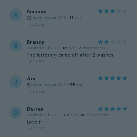
Amanda
A
Inscrit depuis 2016
·
31
avis
il y a 2 ans
Brandy
B
Inscrit depuis 2017
·
69
avis
·
7
chargements
The lettering came off after 2 washes
il y a 2 ans
Jim
J
Inscrit depuis 2017
·
179
avis
il y a 2 ans
Darren
D
Inscrit depuis 2015
·
281
avis
·
69
chargements
Love it
il y a 3 ans