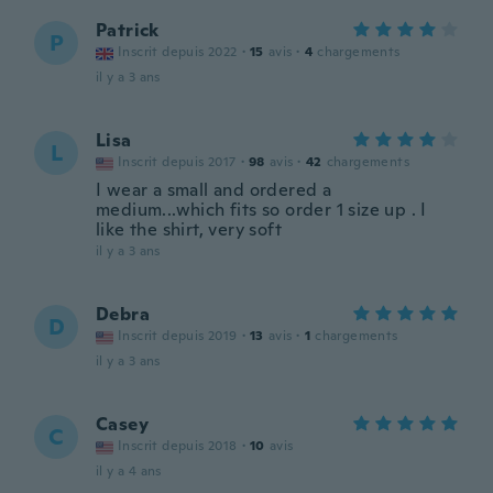
Patrick
P
Inscrit depuis 2022
·
15
avis
·
4
chargements
il y a 3 ans
Lisa
L
Inscrit depuis 2017
·
98
avis
·
42
chargements
I wear a small and ordered a
medium...which fits so order 1 size up . I
like the shirt, very soft
il y a 3 ans
Debra
D
Inscrit depuis 2019
·
13
avis
·
1
chargements
il y a 3 ans
Casey
C
Inscrit depuis 2018
·
10
avis
il y a 4 ans