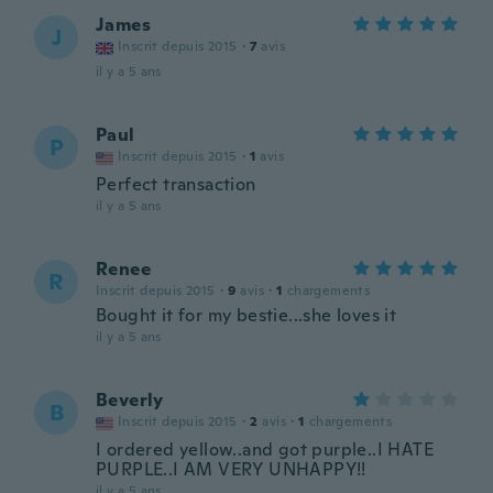
James
J
Inscrit depuis 2015
·
7
avis
il y a 5 ans
Paul
P
Inscrit depuis 2015
·
1
avis
Perfect transaction
il y a 5 ans
Renee
R
Inscrit depuis 2015
·
9
avis
·
1
chargements
Bought it for my bestie...she loves it
il y a 5 ans
Beverly
B
Inscrit depuis 2015
·
2
avis
·
1
chargements
I ordered yellow..and got purple..I HATE
PURPLE..I AM VERY UNHAPPY!!
il y a 5 ans