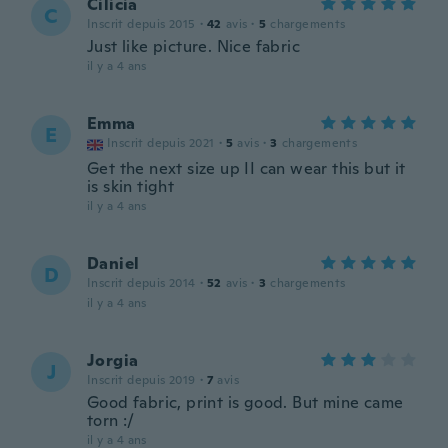
Cilicia
C
Inscrit depuis 2015
·
42
avis
·
5
chargements
Just like picture. Nice fabric
il y a 4 ans
Emma
E
Inscrit depuis 2021
·
5
avis
·
3
chargements
Get the next size up II can wear this but it
is skin tight
il y a 4 ans
Daniel
D
Inscrit depuis 2014
·
52
avis
·
3
chargements
il y a 4 ans
Jorgia
J
Inscrit depuis 2019
·
7
avis
Good fabric, print is good. But mine came
torn :/
il y a 4 ans