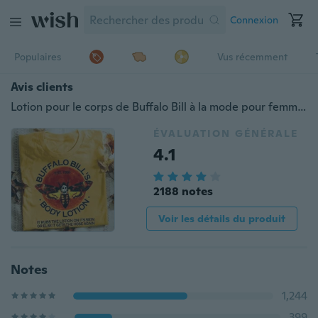
Connexion
Populaires
Vus récemment
Avis clients
Lotion pour le corps de Buffalo Bill à la mode pour femmes, il frotte les lotions sur sa peau Lettre à manches courtes T-shrit imprimé
ÉVALUATION GÉNÉRALE
4.1
2188 notes
Voir les détails du produit
Notes
1,244
399