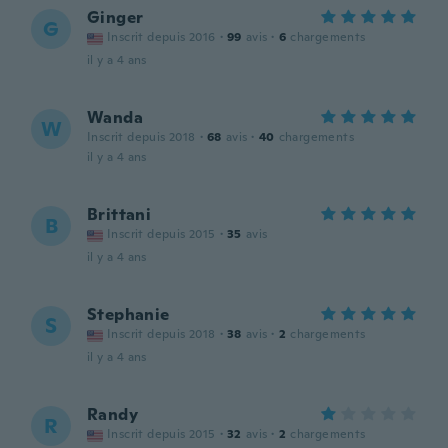
Ginger
G
Inscrit depuis 2016
·
99
avis
·
6
chargements
il y a 4 ans
Wanda
W
Inscrit depuis 2018
·
68
avis
·
40
chargements
il y a 4 ans
Brittani
B
Inscrit depuis 2015
·
35
avis
il y a 4 ans
Stephanie
S
Inscrit depuis 2018
·
38
avis
·
2
chargements
il y a 4 ans
Randy
R
Inscrit depuis 2015
·
32
avis
·
2
chargements