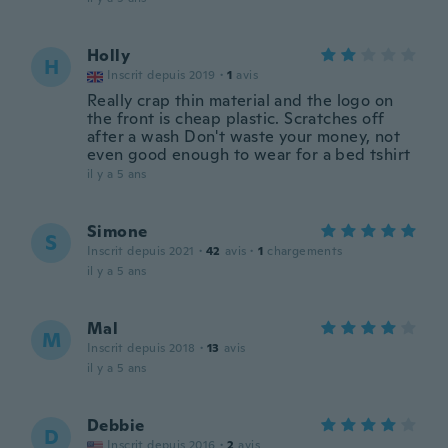
Holly
H
Inscrit depuis 2019
·
1
avis
Really crap thin material and the logo on
the front is cheap plastic. Scratches off
after a wash Don't waste your money, not
even good enough to wear for a bed tshirt
il y a 5 ans
Simone
S
Inscrit depuis 2021
·
42
avis
·
1
chargements
il y a 5 ans
Mal
M
Inscrit depuis 2018
·
13
avis
il y a 5 ans
Debbie
D
Inscrit depuis 2016
·
2
avis