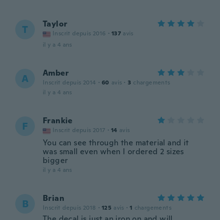
Taylor
T
Inscrit depuis 2016
·
137
avis
il y a 4 ans
Amber
A
Inscrit depuis 2014
·
60
avis
·
3
chargements
il y a 4 ans
Frankie
F
Inscrit depuis 2017
·
14
avis
You can see through the material and it
was small even when I ordered 2 sizes
bigger
il y a 4 ans
Brian
B
Inscrit depuis 2018
·
125
avis
·
1
chargements
The decal is just an iron on and will