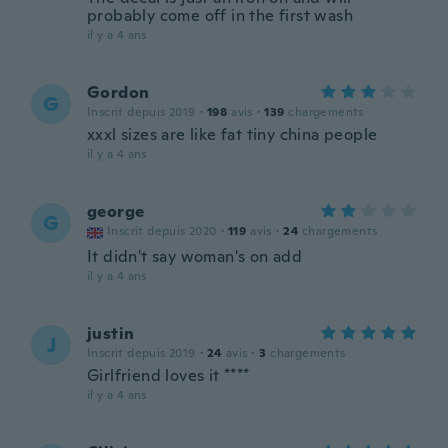
probably come off in the first wash
il y a 4 ans
Gordon
G
Inscrit depuis 2019
·
198
avis
·
139
chargements
xxxl sizes are like fat tiny china people
il y a 4 ans
george
G
Inscrit depuis 2020
·
119
avis
·
24
chargements
It didn't say woman's on add
il y a 4 ans
justin
J
Inscrit depuis 2019
·
24
avis
·
3
chargements
Girlfriend loves it ****
il y a 4 ans