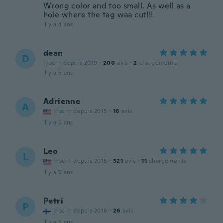
Wrong color and too small. As well as a
hole where the tag waa cut!!!
il y a 4 ans
dean
D
Inscrit depuis 2019
·
200
avis
·
2
chargements
il y a 5 ans
Adrienne
A
Inscrit depuis 2015
·
16
avis
il y a 5 ans
Leo
L
Inscrit depuis 2015
·
321
avis
·
11
chargements
il y a 5 ans
Petri
P
Inscrit depuis 2018
·
26
avis
il y a 5 ans