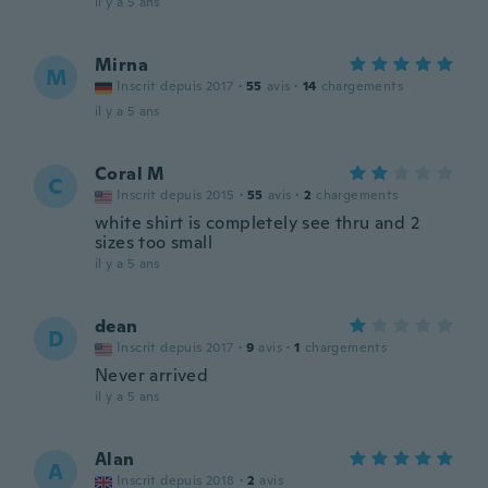
il y a 5 ans
Mirna
M
Inscrit depuis 2017
·
55
avis
·
14
chargements
il y a 5 ans
Coral M
C
Inscrit depuis 2015
·
55
avis
·
2
chargements
white shirt is completely see thru and 2
sizes too small
il y a 5 ans
dean
D
Inscrit depuis 2017
·
9
avis
·
1
chargements
Never arrived
il y a 5 ans
Alan
A
Inscrit depuis 2018
·
2
avis