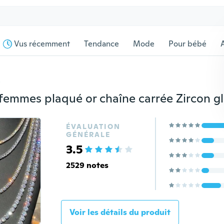
Vus récemment
Tendance
Mode
Pour bébé
s
ÉVALUATION
GÉNÉRALE
3.5
2529 notes
Voir les détails du produit