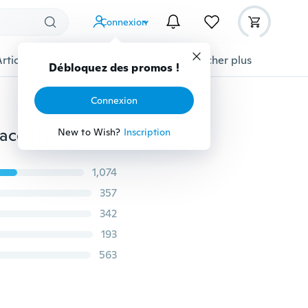
Connexion
Articles pour animaux domestiques
Afficher plus
Débloquez des promos !
Connexion
Hommes et femmes plaqué or chaîne carrée Zircon glacé Hip Hop tour de cou chaîne plaquée argent collier Bling bijoux de luxe
New to Wish?
Inscription
1,074
357
342
193
563