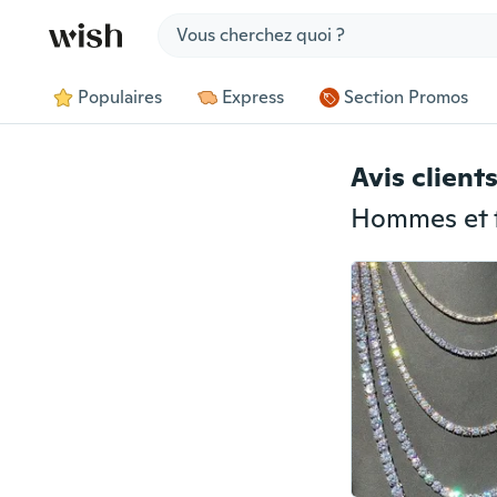
Jump to section
Populaires
Express
Section Promos
Avis client