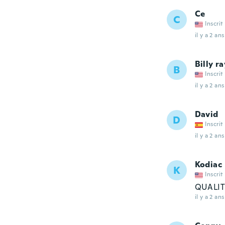
Ce
C
Inscrit
il y a 2 ans
Billy ra
B
Inscrit
il y a 2 ans
David
D
Inscrit
il y a 2 ans
Kodiac
K
Inscrit
QUALIT
il y a 2 ans