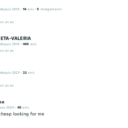
 depuis 2018
·
14
avis
·
5
chargements
ron un an
ETA-VALERIA
 depuis 2018
·
465
avis
ron un an
 depuis 2023
·
22
avis
e
ron un an
ne
puis 2024
·
95
avis
 cheap looking for me