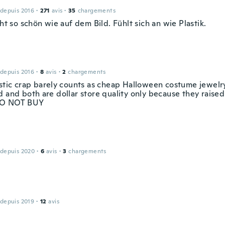
 depuis 2016
·
271
avis
·
35
chargements
cht so schön wie auf dem Bild. Fühlt sich an wie Plastik.
 depuis 2016
·
8
avis
·
2
chargements
astic crap barely counts as cheap Halloween costume jewelry
 and both are dollar store quality only because they raised 
 DO NOT BUY
 depuis 2020
·
6
avis
·
3
chargements
 depuis 2019
·
12
avis