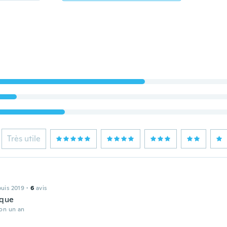
Très utile
puis 2019
·
6
avis
ique
ron un an