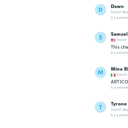
Dawn
D
Inscrit de
il y a envi
Samuel
S
Inscrit
This ch
il y a envi
Mina B
M
Inscrit
ARTICO
il y a envi
Tyrone
T
Inscrit de
il y a envi