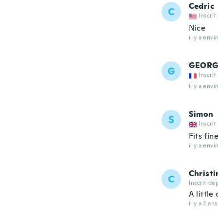
Cedric
C
Inscrit
Nice
il y a envi
GEORG
G
Inscrit
il y a envi
Simon
S
Inscrit
Fits fin
il y a envi
Christi
C
Inscrit de
A little
il y a 2 ans