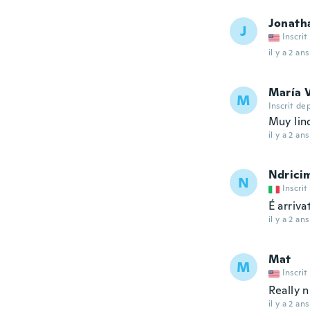
Jonath
J
Inscrit
il y a 2 ans
María V
M
Inscrit de
Muy lin
il y a 2 ans
Ndrici
N
Inscrit
É arriva
il y a 2 ans
Mat
M
Inscrit
Really n
il y a 2 ans