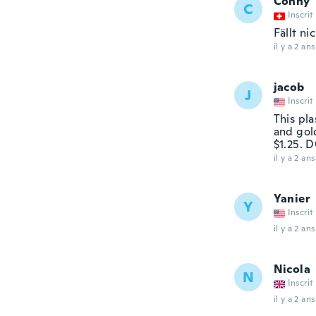
Conny
C
Inscrit
Fällt ni
il y a 2 ans
jacob
J
Inscrit
This pl
and gold
$1.25.
il y a 2 ans
Yanier
Y
Inscrit
il y a 2 ans
Nicola
N
Inscrit
il y a 2 ans