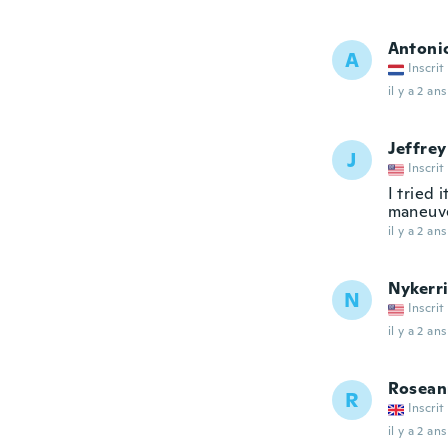
Antoni
A
Inscrit
il y a 2 ans
Jeffrey
J
Inscrit
I tried 
maneuver
il y a 2 ans
Nykerr
N
Inscrit
il y a 2 ans
Rosean
R
Inscrit
il y a 2 ans