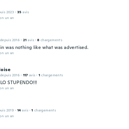
puis 2023
·
35
avis
ron un an
 depuis 2016
·
21
avis
·
8
chargements
ain was nothing like what was advertised.
ron un an
loise
 depuis 2016
·
117
avis
·
1
chargements
LO STUPENDO!!!
ron un an
puis 2019
·
14
avis
·
1
chargements
ron un an