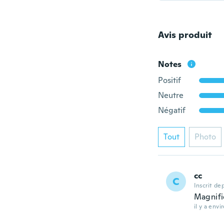
Avis produit
Notes
Positif
Neutre
Négatif
Tout
Photo
cc
C
Inscrit de
Magnif
il y a envi