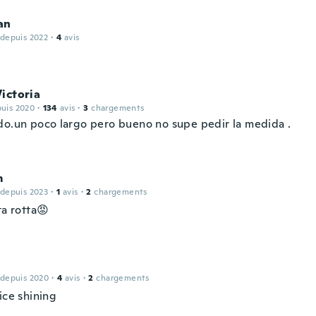
an
 depuis 2022
·
4
avis
ictoria
puis 2020
·
134
avis
·
3
chargements
do.un poco largo pero bueno no supe pedir la medida .
m
 depuis 2023
·
1
avis
·
2
chargements
ta rotta😡
 depuis 2020
·
4
avis
·
2
chargements
ice shining