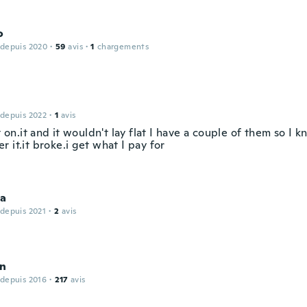
o
 depuis 2020
·
59
avis
·
1
chargements
 depuis 2022
·
1
avis
it on.it and it wouldn't lay flat I have a couple of them so I
 it.it broke.i get what I pay for
ia
 depuis 2021
·
2
avis
n
 depuis 2016
·
217
avis