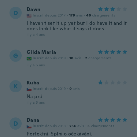
Dawn
D
Inscrit depuis 2017
·
179
avis
·
46
chargements
I haven't set it up yet but I do have it and it
does look like what it says it does
il y a 4 ans
Gilda Maria
G
Inscrit depuis 2019
·
10
avis
·
2
chargements
il y a 5 ans
Kuba
K
Inscrit depuis 2019
·
9
avis
Na prd
il y a 5 ans
Dana
D
Inscrit depuis 2018
·
256
avis
·
3
chargements
Perfektní. Splnilo očekávání.