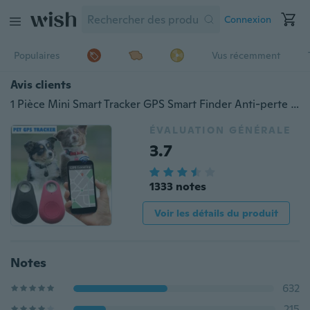
Connexion
Populaires
Vus récemment
Avis clients
1 Pièce Mini Smart Tracker GPS Smart Finder Anti-perte D'alarme Rappel Perdu Enfant Pet Chien Chat Gps Locator
ÉVALUATION GÉNÉRALE
3.7
1333 notes
Voir les détails du produit
Notes
632
215