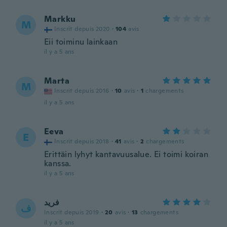
Markku
M
Inscrit depuis 2020
·
104
avis
Eii toiminu lainkaan
il y a 5 ans
Marta
M
Inscrit depuis 2016
·
10
avis
·
1
chargements
il y a 5 ans
Eeva
E
Inscrit depuis 2018
·
41
avis
·
2
chargements
Erittäin lyhyt kantavuusalue. Ei toimi koiran
kanssa.
il y a 5 ans
فريد
ف
Inscrit depuis 2019
·
20
avis
·
13
chargements
il y a 5 ans