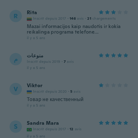
Rita
R
Inscrit depuis 2017
·
146
avis
·
21
chargements
Mazai informacijos kaip naudotis ir kokia
reikalinga programa telefone...
il y a 5 ans
منوعات
م
Inscrit depuis 2019
·
7
avis
il y a 5 ans
Viktor
V
Inscrit depuis 2020
·
5
avis
Товар не качественный
il y a 5 ans
Sandra Mara
S
Inscrit depuis 2017
·
12
avis
il y a 5 ans