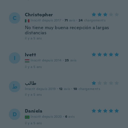
Christopher
C
Inscrit depuis 2017
·
71
avis
·
24
chargements
No tiene muy buena recepción a largas
distancias
il y a 5 ans
Ivett
I
Inscrit depuis 2014
·
25
avis
il y a 5 ans
طالب
ط
Inscrit depuis 2019
·
12
avis
·
10
chargements
il y a 5 ans
Daniela
D
Inscrit depuis 2020
·
6
avis
il y a 5 ans