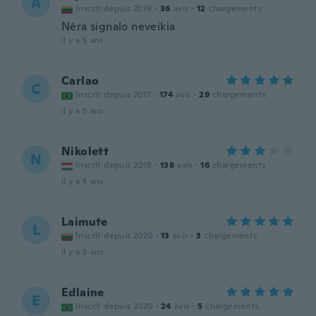
A
Inscrit depuis 2019
·
36
avis
·
12
chargements
Nėra signalo neveikia
il y a 5 ans
Carlao
C
Inscrit depuis 2017
·
174
avis
·
29
chargements
il y a 5 ans
Nikolett
N
Inscrit depuis 2018
·
138
avis
·
16
chargements
il y a 5 ans
Laimute
L
Inscrit depuis 2020
·
13
avis
·
3
chargements
il y a 5 ans
Edlaine
E
Inscrit depuis 2020
·
24
avis
·
5
chargements