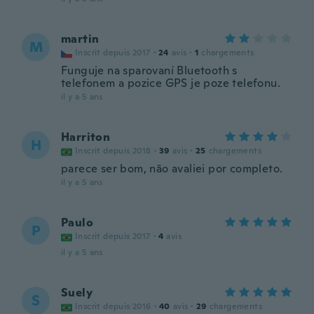
martin
M
Inscrit depuis 2017
·
24
avis
·
1
chargements
Funguje na sparovaní Bluetooth s
telefonem a pozice GPS je poze telefonu.
il y a 5 ans
Harriton
H
Inscrit depuis 2018
·
39
avis
·
25
chargements
parece ser bom, não avaliei por completo.
il y a 5 ans
Paulo
P
Inscrit depuis 2017
·
4
avis
il y a 5 ans
Suely
S
Inscrit depuis 2016
·
40
avis
·
29
chargements