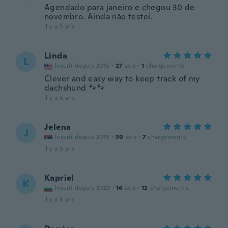
Agendado para janeiro e chegou 30 de
novembro. Ainda não testei.
il y a 5 ans
Linda
L
Inscrit depuis 2015
·
27
avis
·
1
chargements
Clever and easy way to keep track of my
dachshund 🐾🐾
il y a 5 ans
Jelena
J
Inscrit depuis 2019
·
30
avis
·
7
chargements
il y a 5 ans
Kapriel
K
Inscrit depuis 2020
·
14
avis
·
12
chargements
il y a 5 ans