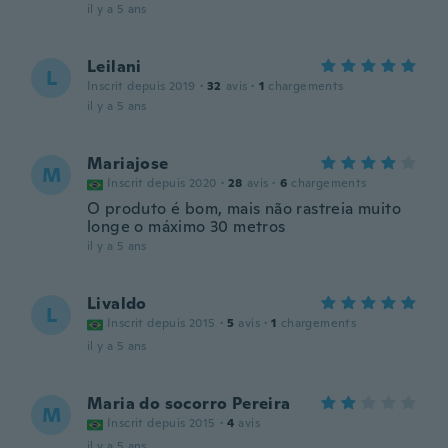
il y a 5 ans
Leilani
L
Inscrit depuis 2019
·
32
avis
·
1
chargements
il y a 5 ans
Mariajose
M
Inscrit depuis 2020
·
28
avis
·
6
chargements
O produto é bom, mais não rastreia muito
longe o máximo 30 metros
il y a 5 ans
Livaldo
L
Inscrit depuis 2015
·
5
avis
·
1
chargements
il y a 5 ans
Maria do socorro Pereira
M
Inscrit depuis 2015
·
4
avis
il y a 5 ans