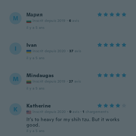
Мария
М
Inscrit depuis 2019
·
6
avis
il y a 5 ans
Ivan
I
Inscrit depuis 2020
·
37
avis
il y a 5 ans
Mindaugas
M
Inscrit depuis 2019
·
27
avis
il y a 5 ans
Katherine
K
Inscrit depuis 2020
·
9
avis
·
1
chargements
It's to heavy for my shih tzu. But it works
good.
il y a 5 ans