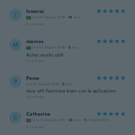
Ismerai
I
Inscrit depuis 2019
·
13
avis
il y a 4 ans
marcos
M
Inscrit depuis 2018
·
2
avis
Achei muito ultil
il y a 4 ans
Pame
P
Inscrit depuis 2018
·
2
avis
muy util funciona bien con la aplicacion
il y a 4 ans
Catherine
C
Inscrit depuis 2016
·
22
avis
·
1
chargements
il y a 4 ans