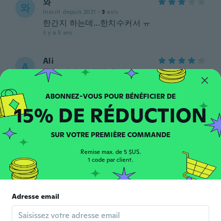
와
와
Inscrit depuis 2021
·
3
avis
한간지 하는데...한치수커서 ㅠ
il y a 5 ans
Ali
A
Inscrit depuis 2019
·
1
avis
il y a 5 ans
15% DE RÉDUCTION
Cory
C
Inscrit depuis 2020
·
4
avis
il y a 5 ans
SUR VOTRE PREMIÈRE COMMANDE
Remise max. de 5 $US.
Тамила
1 code par client.
Т
Inscrit depuis 2019
·
21
avis
il y a 5 ans
Adresse email
massimo
M
Inscrit depuis 2015
·
33
avis
·
2
chargements