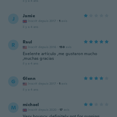
il y a 4 ans
Jamie
J
Inscrit depuis 2017
·
1
avis
il y a 4 ans
Raul
R
Inscrit depuis 2016
·
150
avis
Exelente artículo ,me gustaron mucho
,muchas gracias
il y a 4 ans
Glenn
G
Inscrit depuis 2017
·
1
avis
il y a 4 ans
michael
M
Inscrit depuis 2020
·
17
avis
Very bouncy, definitely not for running,