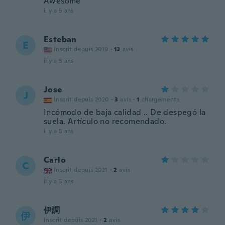
Awesome
il y a 5 ans
Esteban
E
Inscrit depuis 2019
·
13
avis
il y a 5 ans
Jose
J
Inscrit depuis 2020
·
3
avis
·
1
chargements
Incómodo de baja calidad .. De despegó la
suela. Artículo no recomendado.
il y a 5 ans
Carlo
C
Inscrit depuis 2021
·
2
avis
il y a 5 ans
伊調
伊
Inscrit depuis 2021
·
2
avis