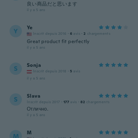
良い商品だと思います
il y a 5 ans
Ye
Y
Inscrit depuis 2016
·
6
avis
·
2
chargements
Great product fit perfectly
il y a 5 ans
Sonja
S
Inscrit depuis 2018
·
5
avis
il y a 5 ans
Slava
S
Inscrit depuis 2017
·
177
avis
·
82
chargements
Отлично.
il y a 5 ans
M
M