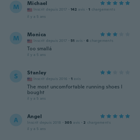
Michael
M
Inscrit depuis 2017
·
142
avis
·
1
chargements
il y a 5 ans
Monica
M
Inscrit depuis 2017
·
51
avis
·
6
chargements
Too smallá
il y a 5 ans
Stanley
S
Inscrit depuis 2016
·
1
avis
The most uncomfortable running shoes I
bought
il y a 5 ans
Angel
A
Inscrit depuis 2018
·
305
avis
·
2
chargements
il y a 5 ans