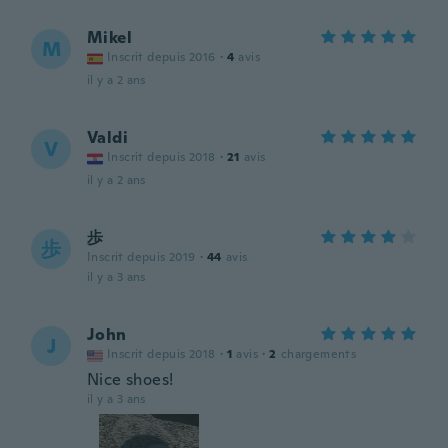
Mikel
M
Inscrit depuis 2016
·
4
avis
il y a 2 ans
Valdi
V
Inscrit depuis 2018
·
21
avis
il y a 2 ans
歩
歩
Inscrit depuis 2019
·
44
avis
il y a 3 ans
John
J
Inscrit depuis 2018
·
1
avis
·
2
chargements
Nice shoes!
il y a 3 ans