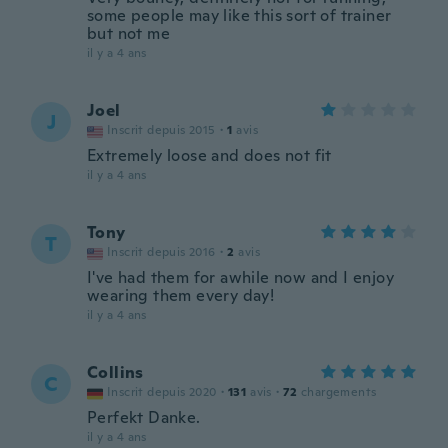
some people may like this sort of trainer
but not me
il y a 4 ans
Joel
J
Inscrit depuis 2015
·
1
avis
Extremely loose and does not fit
il y a 4 ans
Tony
T
Inscrit depuis 2016
·
2
avis
I've had them for awhile now and I enjoy
wearing them every day!
il y a 4 ans
Collins
C
Inscrit depuis 2020
·
131
avis
·
72
chargements
Perfekt Danke.
il y a 4 ans