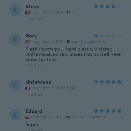
Steve
S
Inscrit depuis 2019
·
25
avis
il y a 5 ans
Gary
G
Inscrit depuis 2018
·
13
avis
·
1
chargements
Plastic bottoms.... hard plastic, ordered
white received red, shoes may as well have
wood bottoms
il y a 5 ans
christophe
C
Inscrit depuis 2019
·
7
avis
il y a 5 ans
Eduard
E
Inscrit depuis 2017
·
54
avis
·
9
chargements
Super
il y a 5 ans