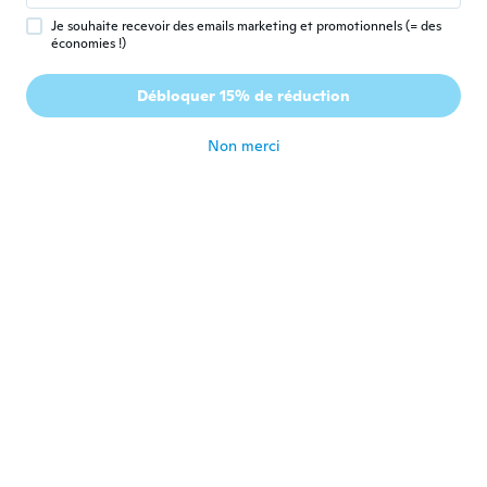
il y a 5 ans
Je souhaite recevoir des emails marketing et promotionnels (= des
économies !)
Ashley
A
Débloquer 15% de réduction
Inscrit depuis 2014
·
26
avis
·
9
chargements
il y a 5 ans
Non merci
Moldovan
M
Inscrit depuis 2018
·
21
avis
il y a 5 ans
Dan
D
Inscrit depuis 2016
·
5
avis
il y a 5 ans
William
W
Inscrit depuis 2020
·
15
avis
il y a 5 ans