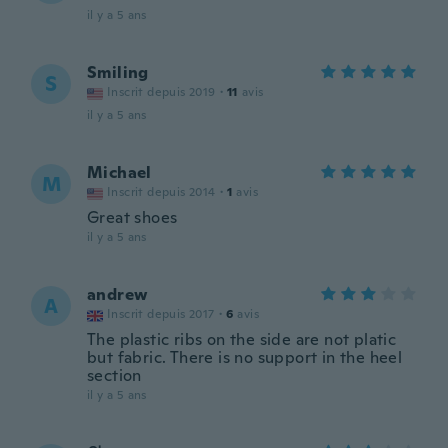
il y a 5 ans
Smiling
S
Inscrit depuis 2019
·
11
avis
il y a 5 ans
Michael
M
Inscrit depuis 2014
·
1
avis
Great shoes
il y a 5 ans
andrew
A
Inscrit depuis 2017
·
6
avis
The plastic ribs on the side are not platic
but fabric. There is no support in the heel
section
il y a 5 ans