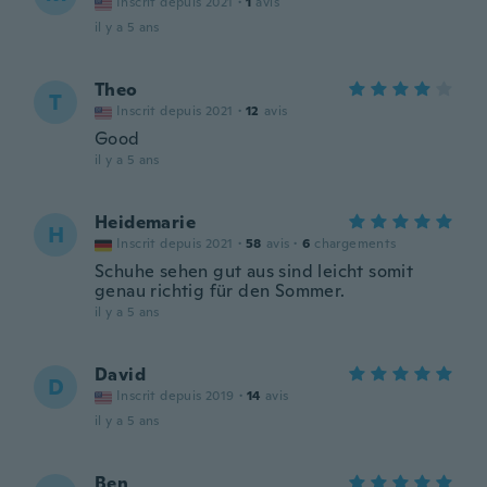
Inscrit depuis 2021
·
1
avis
il y a 5 ans
Theo
T
Inscrit depuis 2021
·
12
avis
Good
il y a 5 ans
Heidemarie
H
Inscrit depuis 2021
·
58
avis
·
6
chargements
Schuhe sehen gut aus sind leicht somit
genau richtig für den Sommer.
il y a 5 ans
David
D
Inscrit depuis 2019
·
14
avis
il y a 5 ans
Ben