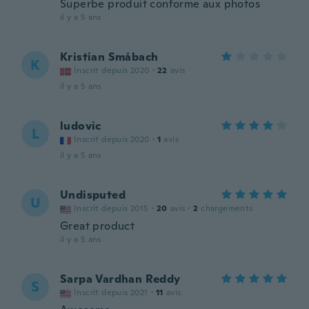
Superbe produit conforme aux photos
il y a 5 ans
Kristian Småbach
K
Inscrit depuis 2020
·
22
avis
il y a 5 ans
ludovic
L
Inscrit depuis 2020
·
1
avis
il y a 5 ans
Undisputed
U
Inscrit depuis 2015
·
20
avis
·
2
chargements
Great product
il y a 5 ans
Sarpa Vardhan Reddy
S
Inscrit depuis 2021
·
11
avis