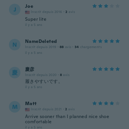
Joe
J
Inscrit depuis 2016
·
2
avis
Super lite
il y a 5 ans
NameDeleted
N
Inscrit depuis 2019
·
88
avis
·
34
chargements
il y a 5 ans
慶彦
慶
Inscrit depuis 2020
·
8
avis
履きやすいです。
il y a 5 ans
Matt
M
Inscrit depuis 2021
·
2
avis
Arrive sooner than I planned nice shoe
comfortable
il y a 5 ans