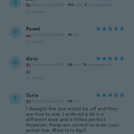
B
Inscrit depuis 2014
·
132
avis
·
2
chargements
il y a 5 ans
Pawel
P
Inscrit depuis 2019
·
14
avis
il y a 5 ans
Gary
G
Inscrit depuis 2018
·
26
avis
·
11
chargements
A1
il y a 5 ans
Turia
T
Inscrit depuis 2018
·
29
avis
I thought the size would be off and they
are true to size. I ordered a 43 in a
different shoe and it fitted perfect.
However, these are correct so order your
actual size. Mine is to big!!