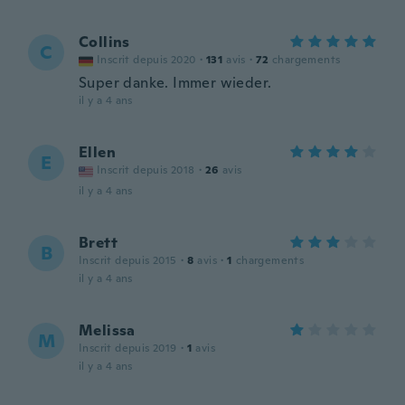
Collins
C
Inscrit depuis 2020
·
131
avis
·
72
chargements
Super danke. Immer wieder.
il y a 4 ans
Ellen
E
Inscrit depuis 2018
·
26
avis
il y a 4 ans
Brett
B
Inscrit depuis 2015
·
8
avis
·
1
chargements
il y a 4 ans
Melissa
M
Inscrit depuis 2019
·
1
avis
il y a 4 ans