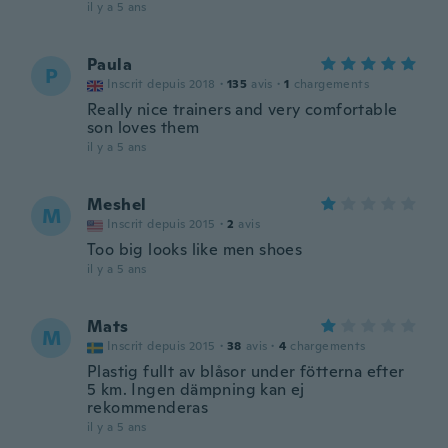
il y a 5 ans
Paula
P
Inscrit depuis 2018
·
135
avis
·
1
chargements
Really nice trainers and very comfortable
son loves them
il y a 5 ans
Meshel
M
Inscrit depuis 2015
·
2
avis
Too big looks like men shoes
il y a 5 ans
Mats
M
Inscrit depuis 2015
·
38
avis
·
4
chargements
Plastig fullt av blåsor under fötterna efter
5 km. Ingen dämpning kan ej
rekommenderas
il y a 5 ans