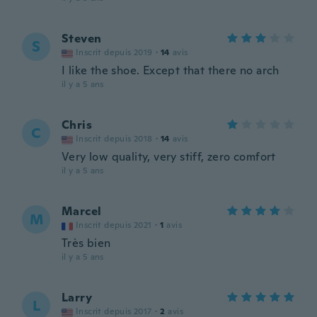
Steven
S
Inscrit depuis 2019
·
14
avis
I like the shoe. Except that there no arch
il y a 5 ans
Chris
C
Inscrit depuis 2018
·
14
avis
Very low quality, very stiff, zero comfort
il y a 5 ans
Marcel
M
Inscrit depuis 2021
·
1
avis
Très bien
il y a 5 ans
Larry
L
Inscrit depuis 2017
·
2
avis