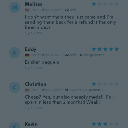
Melissa
M
Inscrit depuis 2017
·
20
avis
I don’t want them they just came and I’m
sending them back for a refund it has only
been 2 days
il y a 4 ans
Eddy
E
Inscrit depuis 2016
·
22
avis
·
6
chargements
Es sher bequem
il y a 4 ans
Christian
C
Inscrit depuis 2016
·
15
avis
·
1
chargements
Cheap? Yes, but also cheaply made!!! Fell
apart in less than 2 months!! Weak!
il y a 4 ans
Kevin
K