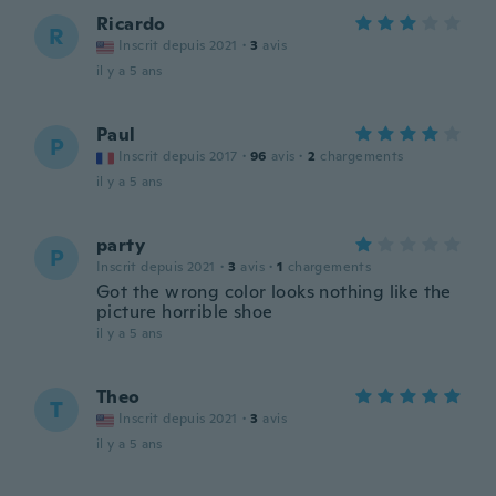
Ricardo
R
Inscrit depuis 2021
·
3
avis
il y a 5 ans
Paul
P
Inscrit depuis 2017
·
96
avis
·
2
chargements
il y a 5 ans
party
P
Inscrit depuis 2021
·
3
avis
·
1
chargements
Got the wrong color looks nothing like the
picture horrible shoe
il y a 5 ans
Theo
T
Inscrit depuis 2021
·
3
avis
il y a 5 ans