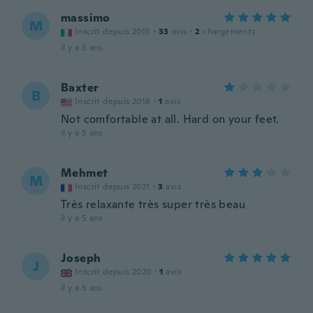
massimo
M
Inscrit depuis 2015
·
33
avis
·
2
chargements
il y a 5 ans
Baxter
B
Inscrit depuis 2018
·
1
avis
Not comfortable at all. Hard on your feet.
il y a 5 ans
Mehmet
M
Inscrit depuis 2021
·
3
avis
Très relaxante très super très beau
il y a 5 ans
Joseph
J
Inscrit depuis 2020
·
1
avis
il y a 5 ans