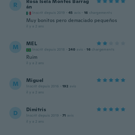
Rosa Isela Montes Barrag
R
án
Inscrit depuis 2019
·
45
avis
·
16
chargements
Muy bonitos pero demaciado pequeños
il y a 2 ans
MEL
M
Inscrit depuis 2018
·
240
avis
·
16
chargements
Ruim
il y a 2 ans
Miguel
M
Inscrit depuis 2016
·
192
avis
il y a 2 ans
Dimitris
D
Inscrit depuis 2019
·
71
avis
il y a 2 ans