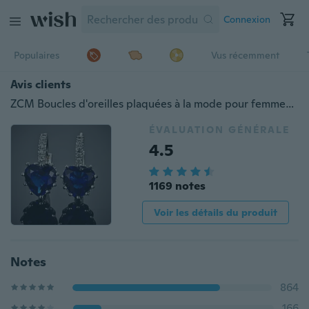
Connexion
Populaires
Vus récemment
Avis clients
ZCM Boucles d'oreilles plaquées à la mode pour femmes Boucles d'oreilles à levier en forme de cœur en cristal bleu saphir
ÉVALUATION GÉNÉRALE
4.5
1169 notes
Voir les détails du produit
Notes
864
166