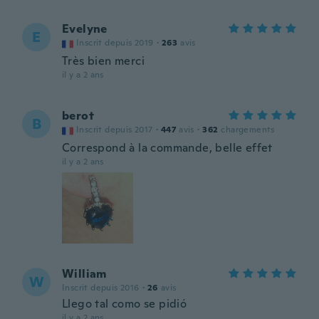
Evelyne
E
Inscrit depuis 2019
·
263
avis
Très bien merci
il y a 2 ans
berot
B
Inscrit depuis 2017
·
447
avis
·
362
chargements
Correspond à la commande, belle effet
il y a 2 ans
William
W
Inscrit depuis 2016
·
26
avis
Llego tal como se pidió
il y a 2 ans