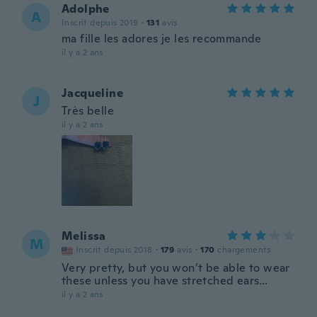
Adolphe
A
Inscrit depuis 2019
·
131
avis
ma fille les adores je les recommande
il y a 2 ans
Jacqueline
J
Très belle
il y a 2 ans
Melissa
M
Inscrit depuis 2018
·
179
avis
·
170
chargements
Very pretty, but you won’t be able to wear
these unless you have stretched ears…
il y a 2 ans