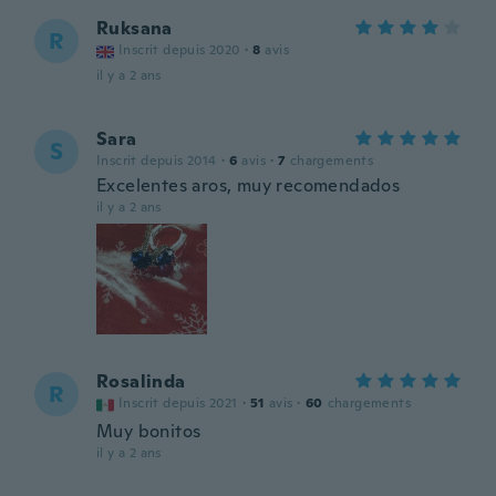
Ruksana
R
Inscrit depuis 2020
·
8
avis
il y a 2 ans
Sara
S
Inscrit depuis 2014
·
6
avis
·
7
chargements
Excelentes aros, muy recomendados
il y a 2 ans
Rosalinda
R
Inscrit depuis 2021
·
51
avis
·
60
chargements
Muy bonitos
il y a 2 ans