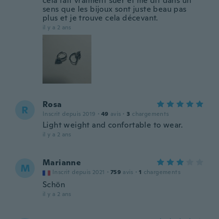
cela fait vraiment suer et me dit dans un
sens que les bijoux sont juste beau pas
plus et je trouve cela décevant.
il y a 2 ans
Rosa
R
Inscrit depuis 2019
·
49
avis
·
3
chargements
Light weight and confortable to wear.
il y a 2 ans
Marianne
M
Inscrit depuis 2021
·
759
avis
·
1
chargements
Schön
il y a 2 ans