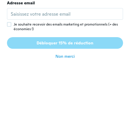
Adresse email
Donna-Marie
D
Inscrit depuis 2021
·
6
avis
il y a 2 ans
Je souhaite recevoir des emails marketing et promotionnels (= des
économies !)
ANDRES
A
Inscrit depuis 2019
·
12
avis
Débloquer 15% de réduction
Llego uno roto
il y a 2 ans
Non merci
Tina
T
Inscrit depuis 2023
·
10
avis
il y a 2 ans
Ziara
Z
Inscrit depuis 2023
·
4
avis
They don't look like they look in the
picture, but they're pretty good.
il y a 2 ans