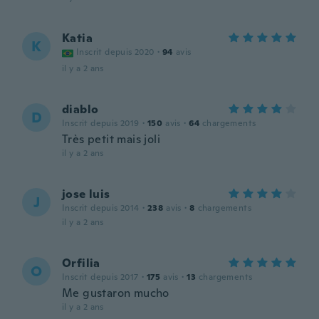
Katia
K
Inscrit depuis 2020
·
94
avis
il y a 2 ans
diablo
D
Inscrit depuis 2019
·
150
avis
·
64
chargements
Très petit mais joli
il y a 2 ans
jose luis
J
Inscrit depuis 2014
·
238
avis
·
8
chargements
il y a 2 ans
Orfilia
O
Inscrit depuis 2017
·
175
avis
·
13
chargements
Me gustaron mucho
il y a 2 ans