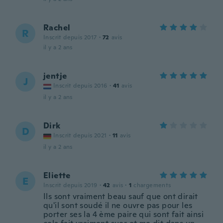
Rachel
R
Inscrit depuis 2017
·
72
avis
il y a 2 ans
jentje
J
Inscrit depuis 2016
·
41
avis
il y a 2 ans
Dirk
D
Inscrit depuis 2021
·
11
avis
il y a 2 ans
Eliette
E
Inscrit depuis 2019
·
42
avis
·
1
chargements
Ils sont vraiment beau sauf que ont dirait
qu'il sont soudé il ne ouvre pas pour les
porter ses la 4 ème paire qui sont fait ainsi