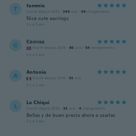
tammie
T
Inscrit depuis 2023
·
240
avis
·
49
chargements
Nice cute earrings
il y a 2 ans
Євочка
Є
Inscrit depuis 2024
·
80
avis
·
54
chargements
il y a 2 ans
Antonio
A
Inscrit depuis 2018
·
33
avis
il y a 2 ans
La Chiqui
L
Inscrit depuis 2020
·
33
avis
·
4
chargements
Bellas y de buen precio ahora a usarlas
il y a 2 ans