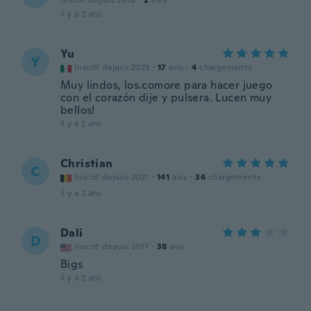
Inscrit depuis 2018
·
2
avis
il y a 2 ans
Yu
Y
Inscrit depuis 2023
·
17
avis
·
4
chargements
Muy lindos, los.comore para hacer juego
con el corazón dije y pulsera. Lucen muy
bellos!
il y a 2 ans
Christian
C
Inscrit depuis 2021
·
141
avis
·
36
chargements
il y a 2 ans
Dali
D
Inscrit depuis 2017
·
38
avis
Bigs
il y a 2 ans