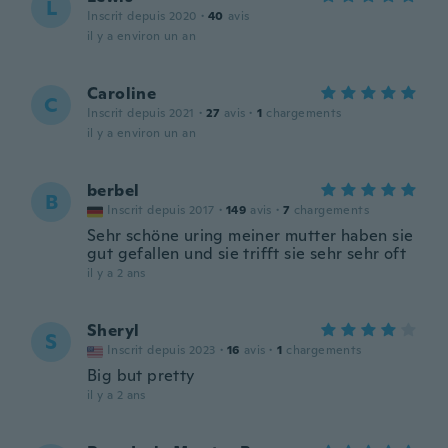
L
Inscrit depuis 2020
·
40
avis
il y a environ un an
Caroline
C
Inscrit depuis 2021
·
27
avis
·
1
chargements
il y a environ un an
berbel
B
Inscrit depuis 2017
·
149
avis
·
7
chargements
Sehr schöne uring meiner mutter haben sie
gut gefallen und sie trifft sie sehr sehr oft
il y a 2 ans
Sheryl
S
Inscrit depuis 2023
·
16
avis
·
1
chargements
Big but pretty
il y a 2 ans