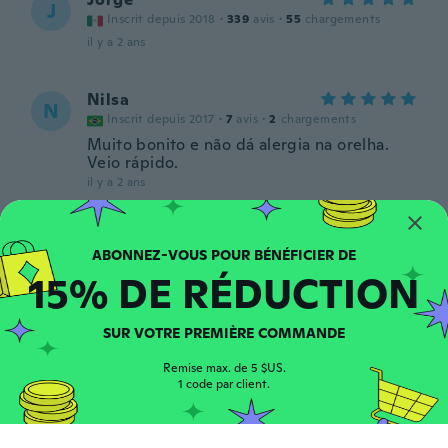
J
Inscrit depuis 2018
·
339
avis
·
55
chargements
il y a 2 ans
Nilsa
N
Inscrit depuis 2017
·
7
avis
·
2
chargements
Muito bonito e não dá alergia na orelha.
Veio rápido.
il y a 2 ans
Miroslav
M
Inscrit depuis 2018
·
257
avis
15% DE RÉDUCTION
il y a 2 ans
SUR VOTRE PREMIÈRE COMMANDE
Quinn
Q
Inscrit depuis 2017
·
67
avis
·
1
chargements
Remise max. de 5 $US.
She loved them
1 code par client.
il y a 2 ans