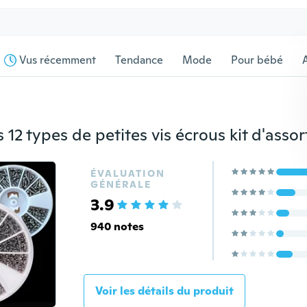
Vus récemment
Tendance
Mode
Pour bébé
s
ÉVALUATION
GÉNÉRALE
3.9
940 notes
Voir les détails du produit