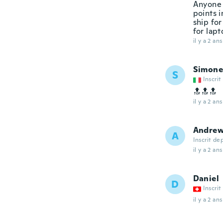
Anyone 
points 
ship for
for lapt
il y a 2 ans
Simone
S
Inscrit
🔝🔝🔝
il y a 2 ans
Andre
A
Inscrit de
il y a 2 ans
Daniel
D
Inscrit
il y a 2 ans