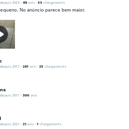
 depuis 2023
·
69
avis
·
33
chargements
equeno. No anúncio parece bem maior.
c
 depuis 2017
·
281
avis
·
25
chargements
ina
 depuis 2017
·
300
avis
l
 depuis 2021
·
21
avis
·
1
chargements