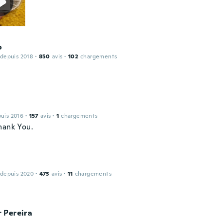
o
 depuis 2018
·
850
avis
·
102
chargements
puis 2016
·
157
avis
·
1
chargements
hank You.
 depuis 2020
·
473
avis
·
11
chargements
 Pereira