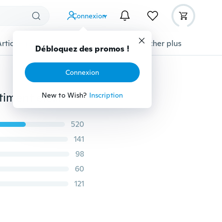
Connexion
Articles pour animaux domestiques
Afficher plus
Débloquez des promos !
Connexion
120 / 600pcs 12 types de petites vis écrous kit d'assortiment électronique M1 M1.2 M1.4 M1.6
New to Wish?
Inscription
520
141
98
60
121