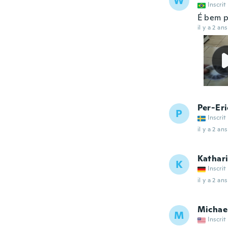
W
Inscrit
É bem p
il y a 2 ans
Per-Eri
P
Inscrit
il y a 2 ans
Kathar
K
Inscrit
il y a 2 ans
Michae
M
Inscrit