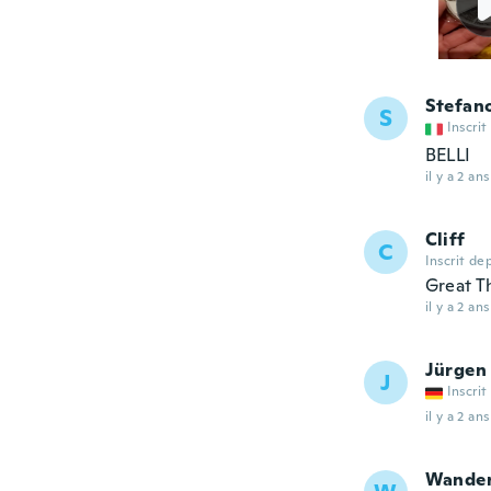
Stefan
S
Inscrit
BELLI
il y a 2 ans
Cliff
C
Inscrit de
Great T
il y a 2 ans
Jürgen
J
Inscrit
il y a 2 ans
Wander