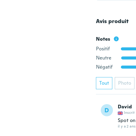
Avis produit
Notes
Positif
Neutre
Négatif
Tout
Photo
David
D
Inscrit
Spot on
il y a 2 ans