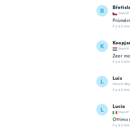
Břetisl
B
Inscrit
Průměr
il y a 2 ans
Koopja
K
Inscrit
Zeer mo
il y a 2 ans
Luis
L
Inscrit de
il y a 2 ans
Lucio
L
Inscrit
Ottimo r
il y a 2 ans