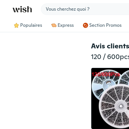
Jump to section
Populaires
Express
Section Promos
Avis client