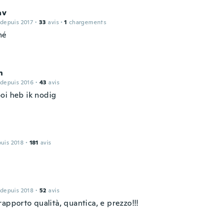
av
 depuis 2017
·
33
avis
·
1
chargements
né
n
 depuis 2016
·
43
avis
oi heb ik nodig
puis 2018
·
181
avis
 depuis 2018
·
52
avis
apporto qualità, quantica, e prezzo!!!