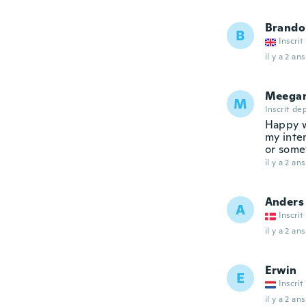
Brando
B
Inscrit
il y a 2 ans
Meega
M
Inscrit de
Happy w
my inte
or somet
il y a 2 ans
Anders
A
Inscrit
il y a 2 ans
Erwin
E
Inscrit
il y a 2 ans