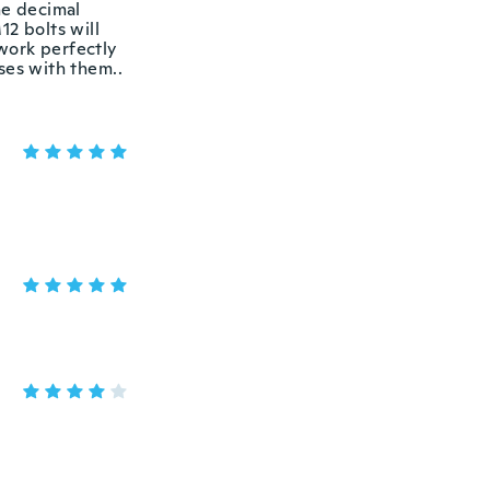
he decimal
12 bolts will
 work perfectly
sses with them..