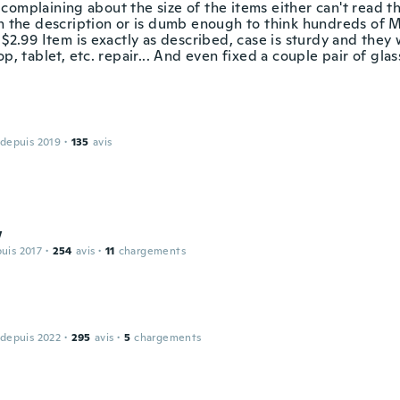
complaining about the size of the items either can't read t
in the description or is dumb enough to think hundreds of M
 $2.99 Item is exactly as described, case is sturdy and they
op, tablet, etc. repair... And even fixed a couple pair of gla
 depuis 2019
·
135
avis
w
puis 2017
·
254
avis
·
11
chargements
 depuis 2022
·
295
avis
·
5
chargements