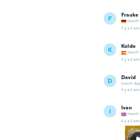
Frauke
F
Inscrit
il y a 2 ans
Koldo
K
Inscrit
il y a 2 ans
David
D
Inscrit de
il y a 2 ans
Ivan
I
Inscrit
il y a 2 ans