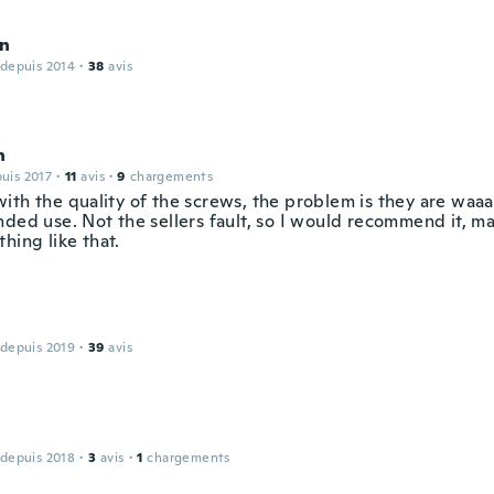
n
 depuis 2014
·
38
avis
n
puis 2017
·
11
avis
·
9
chargements
ith the quality of the screws, the problem is they are waaa
nded use. Not the sellers fault, so I would recommend it, m
hing like that.
 depuis 2019
·
39
avis
 depuis 2018
·
3
avis
·
1
chargements