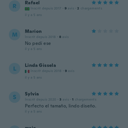
Rafael
R
Inscrit depuis 2017
·
9
avis
·
2
chargements
il y a 5 ans
Marion
M
Inscrit depuis 2018
·
8
avis
No pedí ese
il y a 5 ans
Linda Gissela
L
Inscrit depuis 2018
·
9
avis
il y a 5 ans
Sylvia
S
Inscrit depuis 2020
·
3
avis
·
1
chargements
Perfecto el tamaño, lindo diseño.
il y a 5 ans
majo