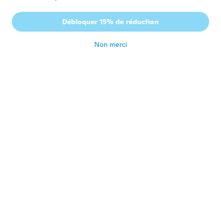
Isabel
I
Débloquer 15% de réduction
Inscrit depuis 2020
·
8
avis
il y a 5 ans
Non merci
Olivia
O
Inscrit depuis 2017
·
19
avis
·
3
chargements
il y a 5 ans
Raquel
R
Inscrit depuis 2020
·
3
avis
il y a 5 ans
J Keiison
J
Inscrit depuis 2018
·
2
avis
·
1
chargements
Muito bom coube certinho achei ótimo
il y a 5 ans
Josefa