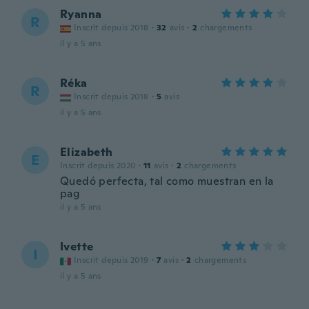
Ryanna
R
Inscrit depuis 2018
·
32
avis
·
2
chargements
il y a 5 ans
Réka
R
Inscrit depuis 2018
·
5
avis
il y a 5 ans
Elizabeth
E
Inscrit depuis 2020
·
11
avis
·
2
chargements
Quedó perfecta, tal como muestran en la
pag
il y a 5 ans
Ivette
I
Inscrit depuis 2019
·
7
avis
·
2
chargements
il y a 5 ans