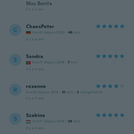
Muy Bonita
il y a 3 ans
ChaosPeter
C
Inscrit depuis 2020
·
49
avis
il y a 4 ans
Sandra
S
Inscrit depuis 2018
·
7
avis
il y a 4 ans
roxanne
R
Inscrit depuis 2019
·
31
avis
·
2
chargements
il y a 4 ans
Szabina
S
Inscrit depuis 2016
·
26
avis
il y a 4 ans