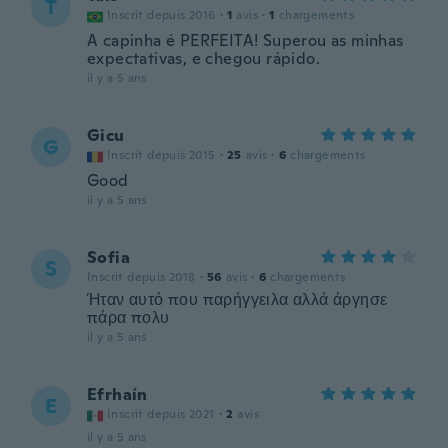
T
Inscrit depuis 2016
·
1
avis
·
1
chargements
A capinha é PERFEITA! Superou as minhas
expectativas, e chegou rápido.
il y a 5 ans
Gicu
G
Inscrit depuis 2015
·
25
avis
·
6
chargements
Good
il y a 5 ans
Sofia
S
Inscrit depuis 2018
·
56
avis
·
6
chargements
Ήταν αυτό που παρήγγειλα αλλά άργησε
πάρα πολυ
il y a 5 ans
Efrhaín
E
Inscrit depuis 2021
·
2
avis
il y a 5 ans