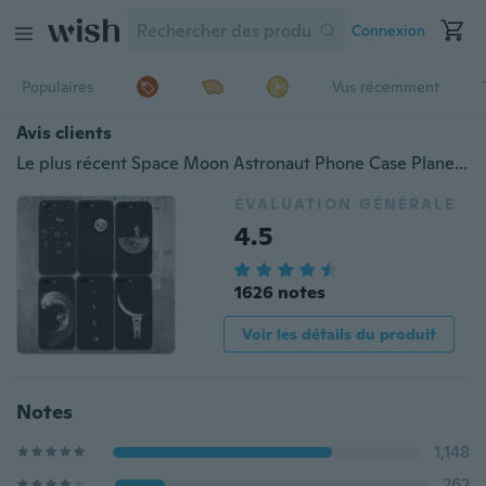
Connexion
Populaires
Vus récemment
Avis clients
Le plus récent Space Moon Astronaut Phone Case Planet Star Coque Arrière Givrée pour Samsung Galaxy A7 2018 J6 Plus A70 2019 A50 2019 A30 2019 S10 Plus A6 / Xiaomi Redmi K20 K20 Pro / iPhone XS Max XS XR 8 8 Plus 7 7 Plus 6 Huawei P20 Lite 2019 P30 Lite P Smart 2019 Y5 (2019 Y7 2019 Mate 20 Lite)
ÉVALUATION GÉNÉRALE
4.5
1626 notes
Voir les détails du produit
Notes
1,148
262