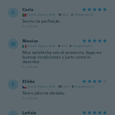
Carla
C
Inscrit depuis 2019
·
15
avis
·
2
chargements
Serviu na perfeição
il y a 4 ans
Monica
M
Inscrit depuis 2016
·
6
avis
·
4
chargements
Muy satisfecha con el producto, llego en
buenas condiciones y justo como lo
describe
il y a 4 ans
Eliška
E
Inscrit depuis 2018
·
30
avis
·
6
chargements
Skoro jako na obrázku
il y a 4 ans
Leticia