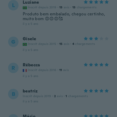
Luziane
L
Inscrit depuis 2019
·
13
avis
·
13
chargements
Produto bem embalado, chegou certinho,
muito bom 😍😍😍🥰
il y a 5 ans
Gisele
G
Inscrit depuis 2015
·
15
avis
·
4
chargements
il y a 5 ans
Rébecca
R
Inscrit depuis 2016
·
11
avis
il y a 5 ans
beatriz
B
Inscrit depuis 2019
·
2
avis
·
1
chargements
il y a 5 ans
Mário