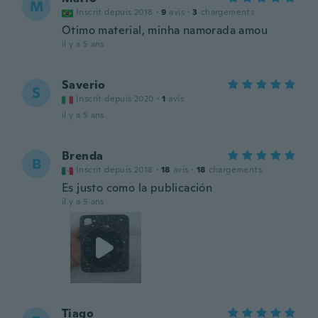
M
Inscrit depuis 2018
·
9
avis
·
3
chargements
Otimo material, minha namorada amou
il y a 5 ans
Saverio
S
Inscrit depuis 2020
·
1
avis
il y a 5 ans
Brenda
B
Inscrit depuis 2018
·
18
avis
·
18
chargements
Es justo como la publicación
il y a 5 ans
Tiago