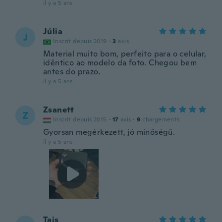
il y a 5 ans
Júlia
J
Inscrit depuis 2019
·
3
avis
Material muito bom, perfeito para o celular,
idêntico ao modelo da foto. Chegou bem
antes do prazo.
il y a 5 ans
Zsanett
Z
Inscrit depuis 2015
·
17
avis
·
9
chargements
Gyorsan megérkezett, jó minőségű.
il y a 5 ans
Tais