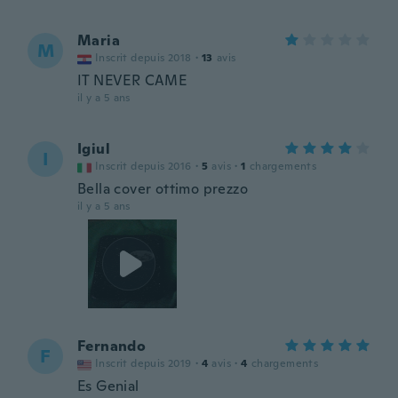
Maria
M
Inscrit depuis 2018
·
13
avis
IT NEVER CAME
il y a 5 ans
Igiul
I
Inscrit depuis 2016
·
5
avis
·
1
chargements
Bella cover ottimo prezzo
il y a 5 ans
Fernando
F
Inscrit depuis 2019
·
4
avis
·
4
chargements
Es Genial