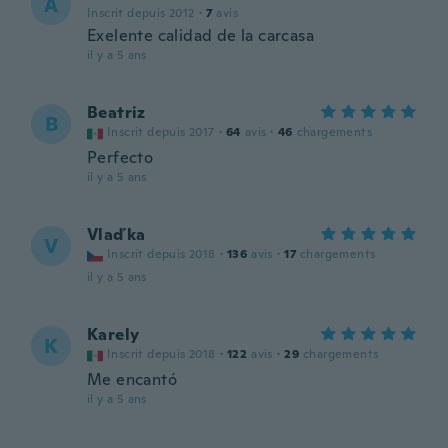
A
Inscrit depuis 2012
·
7
avis
Exelente calidad de la carcasa
il y a 5 ans
Beatriz
B
Inscrit depuis 2017
·
64
avis
·
46
chargements
Perfecto
il y a 5 ans
Vlaďka
V
Inscrit depuis 2018
·
136
avis
·
17
chargements
il y a 5 ans
Karely
K
Inscrit depuis 2018
·
122
avis
·
29
chargements
Me encantó
il y a 5 ans