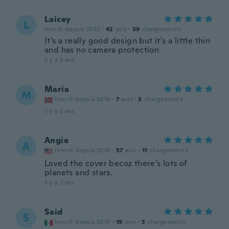
Laicey
L
Inscrit depuis 2022
·
42
avis
·
39
chargements
It’s a really good design but it’s a little thin
and has no camera protection
il y a 2 ans
Maria
M
Inscrit depuis 2019
·
7
avis
·
3
chargements
il y a 2 ans
Angie
A
Inscrit depuis 2019
·
57
avis
·
11
chargements
Loved the cover becoz there’s lots of
planets and stars.
il y a 3 ans
Said
S
Inscrit depuis 2019
·
19
avis
·
3
chargements