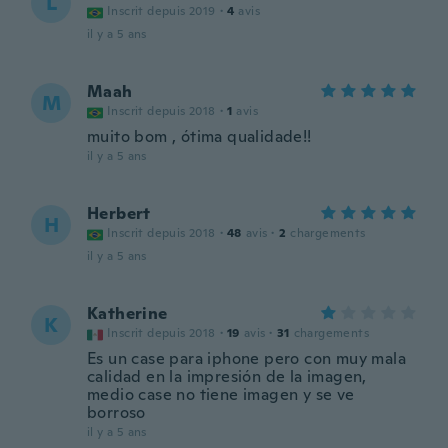
L
Inscrit depuis 2019
·
4
avis
il y a 5 ans
Maah
M
Inscrit depuis 2018
·
1
avis
muito bom , ótima qualidade!!
il y a 5 ans
Herbert
H
Inscrit depuis 2018
·
48
avis
·
2
chargements
il y a 5 ans
Katherine
K
Inscrit depuis 2018
·
19
avis
·
31
chargements
Es un case para iphone pero con muy mala
calidad en la impresión de la imagen,
medio case no tiene imagen y se ve
borroso
il y a 5 ans