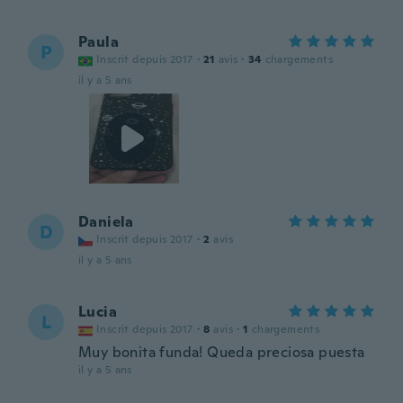
Paula
P
Inscrit depuis 2017
·
21
avis
·
34
chargements
il y a 5 ans
Daniela
D
Inscrit depuis 2017
·
2
avis
il y a 5 ans
Lucia
L
Inscrit depuis 2017
·
8
avis
·
1
chargements
Muy bonita funda! Queda preciosa puesta
il y a 5 ans