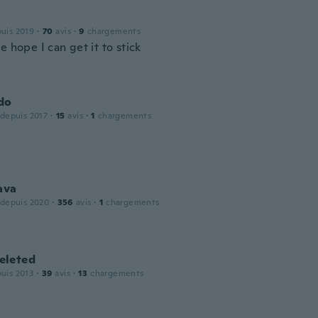
puis 2019
·
70
avis
·
9
chargements
e hope I can get it to stick
do
 depuis 2017
·
15
avis
·
1
chargements
ava
 depuis 2020
·
356
avis
·
1
chargements
leted
puis 2013
·
39
avis
·
13
chargements