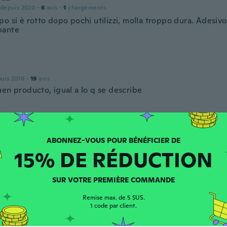
 depuis 2020
·
6
avis
·
1
chargements
o si è rotto dopo pochi utilizzi, molla troppo dura. Adesiv
pante
puis 2016
·
19
avis
uen producto, igual a lo q se describe
 depuis 2014
·
34
avis
icht richtig… eine echte Enttäuschung
15% DE RÉDUCTION
SUR VOTRE PREMIÈRE COMMANDE
na
Remise max. de 5 $US.
 depuis 2019
·
212
avis
1 code par client.
удобно спасибо продавцу