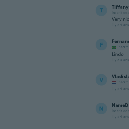
Tiffany
T
Inscrit de
Very nic
il y a 4 ans
Fernan
F
Inscrit
Lindo
il y a 4 ans
Vladisl
V
Inscrit
il y a 4 ans
NameDe
N
Inscrit de
il y a 4 ans