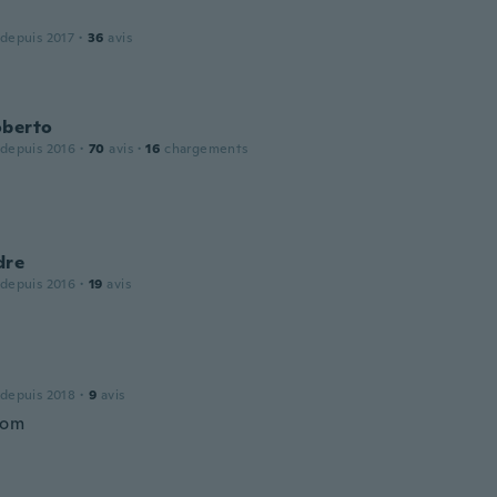
 depuis 2017
·
36
avis
oberto
 depuis 2016
·
70
avis
·
16
chargements
dre
 depuis 2016
·
19
avis
e
 depuis 2018
·
9
avis
bom