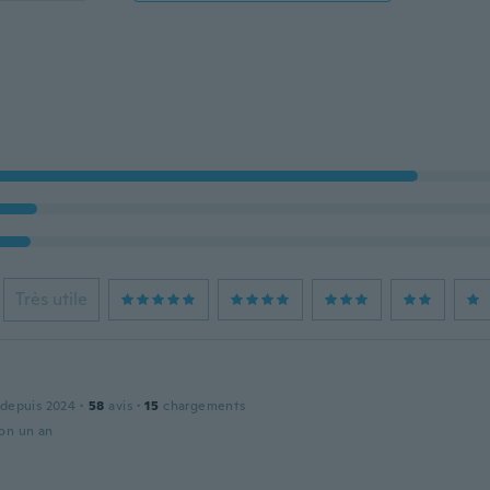
Très utile
 depuis 2024
·
58
avis
·
15
chargements
ron un an