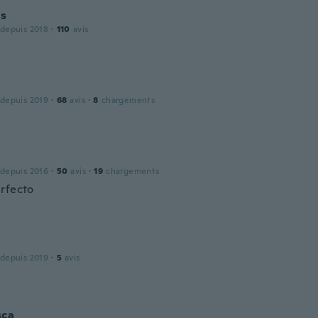
us
 depuis 2018
·
110
avis
 depuis 2019
·
68
avis
·
8
chargements
 depuis 2016
·
50
avis
·
19
chargements
rfecto
 depuis 2019
·
5
avis
sca