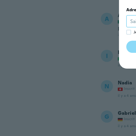
Adre
Angel 
A
Inscrit
Packagi
J
il y a 4 ans
Ilenia
I
Inscrit
il y a 4 ans
Nadia
N
Inscrit
il y a 4 ans
Gabrie
G
Inscrit
il y a 4 ans