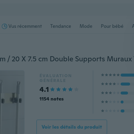
Vus récemment
Tendance
Mode
Pour bébé
s
ÉVALUATION
GÉNÉRALE
4.1
1154 notes
Voir les détails du produit