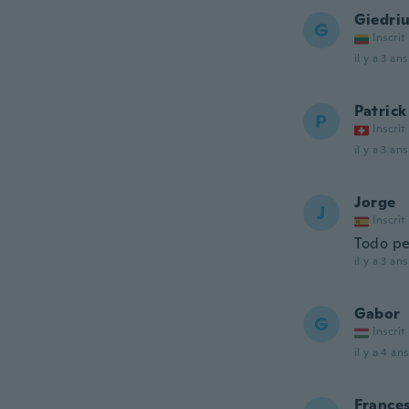
Giedri
G
Inscrit
il y a 3 ans
Patrick
P
Inscrit
il y a 3 ans
Jorge
J
Inscrit
Todo pe
il y a 3 ans
Gabor
G
Inscrit
il y a 4 ans
France