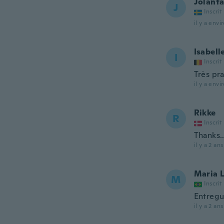
Jolant
J
Inscrit
il y a envi
Isabell
I
Inscrit
Très pr
il y a envi
Rikke
R
Inscrit
Thanks....
il y a 2 ans
Maria 
M
Inscrit
Entregu
il y a 2 ans