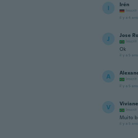
Irén
I
Inscrit
il y a 4 ans
Jose R
J
Inscrit
Ok
il y a 5 ans
Alexan
A
Inscrit
il y a 5 ans
Vivian
V
Inscrit
Muito 
il y a 5 ans