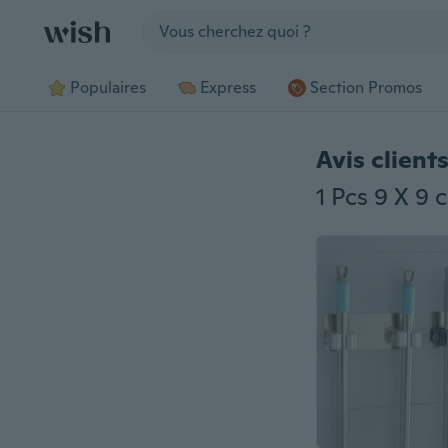
Jump to section
Populaires
Express
Section Promos
Avis client