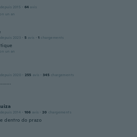
a
 depuis 2015
·
64
avis
ron un an
e
 depuis 2023
·
5
avis
·
1
chargements
atique
ron un an
 depuis 2020
·
255
avis
·
345
chargements
......
Luiza
 depuis 2014
·
106
avis
·
20
chargements
e dentro do prazo