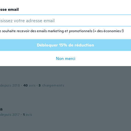
sse email
Yareta
 depuis 2020
·
45
avis
·
10
chargements
ng was not good and the plaque arrived bended.
e souhaite recevoir des emails marketing et promotionnels (= des économies !)
Débloquer 15% de réduction
 depuis 2018
·
3
avis
·
1
chargements
Non merci
 depuis 2018
·
40
avis
·
3
chargements
la
 depuis 2017
·
1
avis