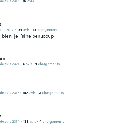
 depuis 2017
·
16
avis
e
puis 2017
·
181
avis
·
18
chargements
s bien, je l’aine beaucoup
ean
 depuis 2021
·
6
avis
·
1
chargements
 depuis 2017
·
137
avis
·
2
chargements
e
 depuis 2014
·
138
avis
·
4
chargements