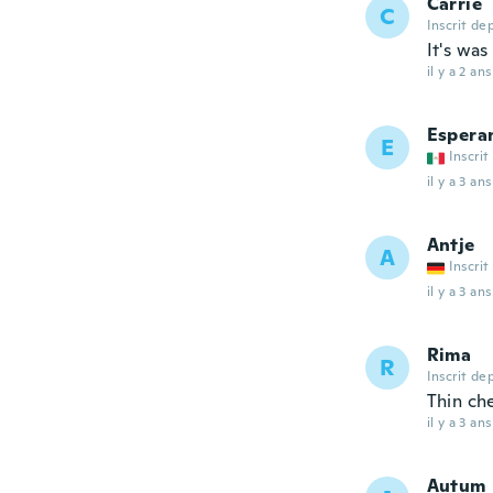
Carrie
C
Inscrit de
It's was
il y a 2 ans
Espera
E
Inscrit
il y a 3 ans
Antje
A
Inscrit
il y a 3 ans
Rima
R
Inscrit de
Thin ch
il y a 3 ans
Autum