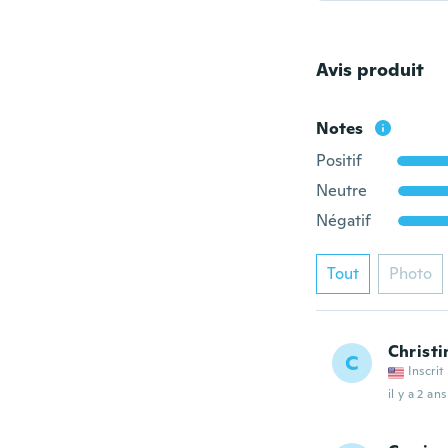
Avis produit
Notes
Positif
Neutre
Négatif
Tout
Photo
Christi
C
Inscrit
il y a 2 ans