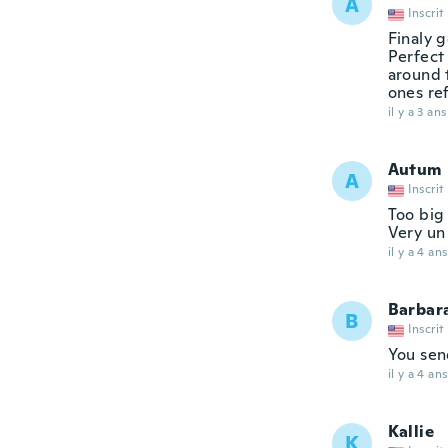
A
Inscrit
Finaly g
Perfect
around t
ones re
il y a 3 ans
Autum
A
Inscrit
Too big 
Very un
il y a 4 ans
Barbar
B
Inscrit
You sen
il y a 4 ans
Kallie
K