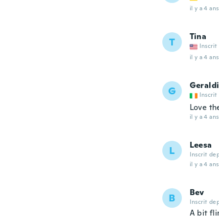
il y a 4 ans
Tina
T
Inscrit
il y a 4 ans
Gerald
G
Inscrit
Love th
il y a 4 ans
Leesa
L
Inscrit de
il y a 4 ans
Bev
B
Inscrit de
A bit f