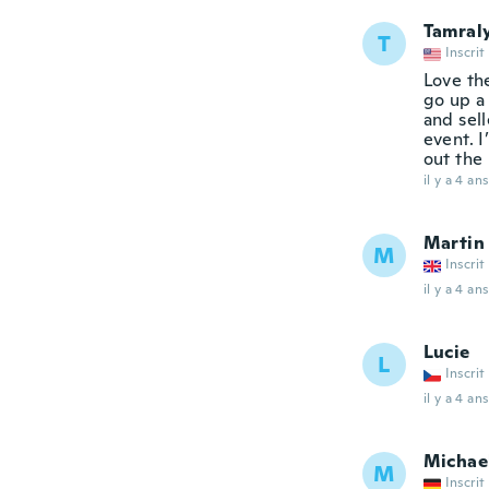
Tamral
T
Inscrit
Love the
go up a
and sel
event. 
out the 
il y a 4 ans
Martin
M
Inscrit
il y a 4 ans
Lucie
L
Inscrit
il y a 4 ans
Michae
M
Inscrit