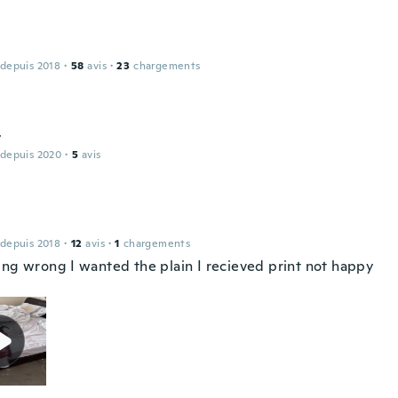
 depuis 2018
·
58
avis
·
23
chargements
t
 depuis 2020
·
5
avis
 depuis 2018
·
12
avis
·
1
chargements
ing wrong I wanted the plain I recieved print not happy