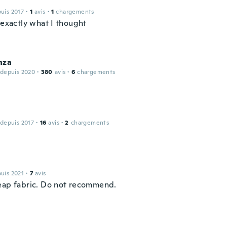
puis 2017
·
1
avis
·
1
chargements
 exactly what I thought
nza
 depuis 2020
·
380
avis
·
6
chargements
 depuis 2017
·
16
avis
·
2
chargements
puis 2021
·
7
avis
eap fabric. Do not recommend.