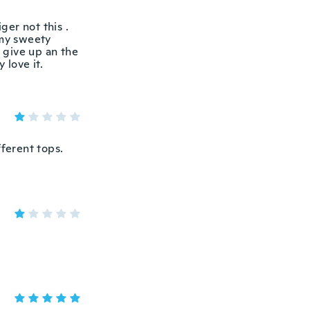
ger not this .
 my sweety
t give up an the
 love it.
fferent tops.