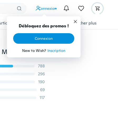
Connexion
Articles pour animaux domestiques
Afficher plus
Débloquez des promos !
Connexion
NOUVELLES Femmes D'été Floral Imprimé Robe Sans Manches Robe Sling Robe V-cou Dos Nu Plus La Taille
New to Wish?
Inscription
788
296
190
69
117