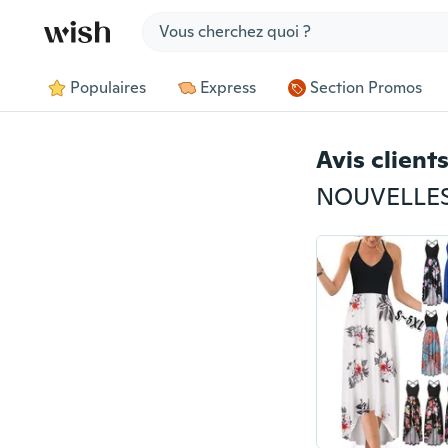
Jump to section
Populaires
Express
Section Promos
Avis client