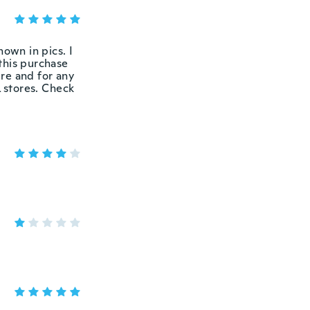
hown in pics. I
this purchase
re and for any
 stores. Check