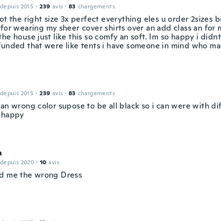
 depuis 2015
·
239
avis
·
83
chargements
ot the right size 3x perfect everything eles u order 2sizes bi
 for wearing my sheer cover shirts over an add class an for
he house just like this so comfy an soft. Im so happy i didn
funded that were like tents i have someone in mind who may
 depuis 2015
·
239
avis
·
83
chargements
an wrong color supose to be all black so i can were with di
 happy
a
 depuis 2020
·
10
avis
d me the wrong Dress