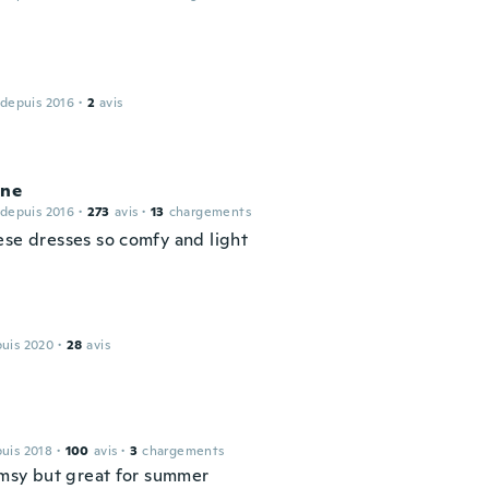
 depuis 2016
·
2
avis
ine
 depuis 2016
·
273
avis
·
13
chargements
ese dresses so comfy and light
puis 2020
·
28
avis
puis 2018
·
100
avis
·
3
chargements
limsy but great for summer