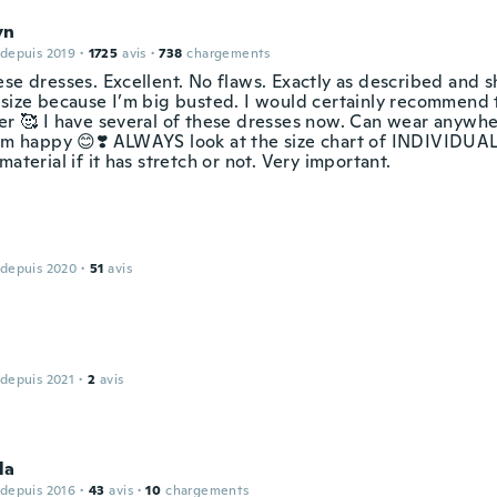
yn
 depuis 2019
·
1725
avis
·
738
chargements
se dresses. Excellent. No flaws. Exactly as described and s
 size because I’m big busted. I would certainly recommend 
ler 🥰 I have several of these dresses now. Can wear anywhe
I’m happy 😊❣️ ALWAYS look at the size chart of INDIVIDUAL
material if it has stretch or not. Very important.
 depuis 2020
·
51
avis
 depuis 2021
·
2
avis
la
 depuis 2016
·
43
avis
·
10
chargements