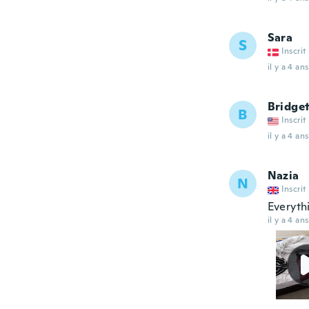
Sara
S
Inscrit
il y a 4 ans
Bridge
B
Inscrit
il y a 4 ans
Nazia
N
Inscrit
Everyth
il y a 4 ans