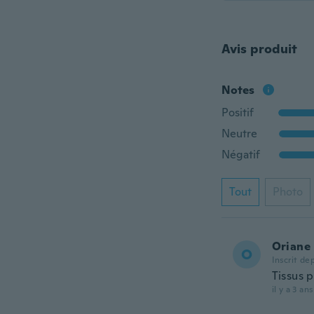
Avis produit
Notes
Positif
Neutre
Négatif
Tout
Photo
Oriane
O
Inscrit de
Tissus p
il y a 3 ans