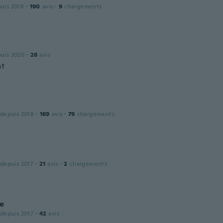
puis 2018
·
190
avis
·
9
chargements
puis 2020
·
28
avis
nt
 depuis 2018
·
169
avis
·
79
chargements
 depuis 2017
·
21
avis
·
2
chargements
ne
 depuis 2017
·
42
avis