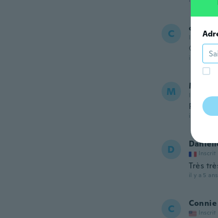
il y a 5 ans
claudia
C
Adr
Inscrit de
🥴
il y a 5 ans
Monir
M
Inscrit de
Perfect,
il y a 5 ans
Daniell
D
Inscrit
Très trè
il y a 5 ans
Connie
C
Inscrit