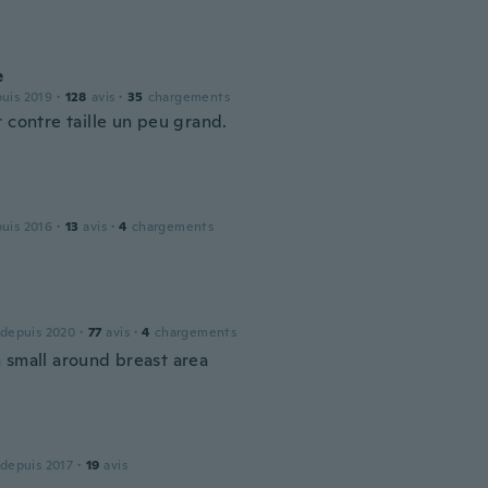
e
puis 2019
·
128
avis
·
35
chargements
 contre taille un peu grand.
puis 2016
·
13
avis
·
4
chargements
n
 depuis 2020
·
77
avis
·
4
chargements
 small around breast area
 depuis 2017
·
19
avis