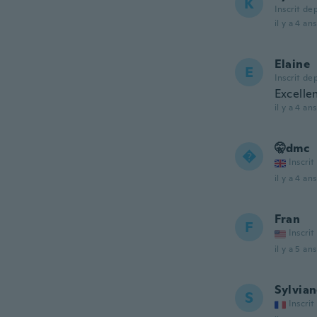
K
Inscrit de
il y a 4 ans
Elaine
E
Inscrit de
Excelle
il y a 4 ans
🤫dmc

Inscrit
il y a 4 ans
Fran
F
Inscrit
il y a 5 ans
Sylvia
S
Inscrit