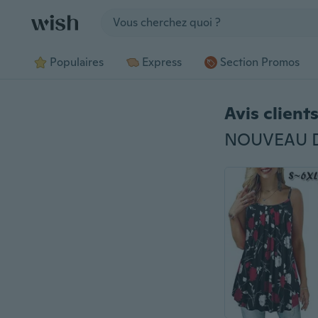
Jump to section
Populaires
Express
Section Promos
Avis client