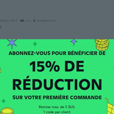
 depuis 2014
·
63
avis
·
3
chargements
!
 depuis 2018
·
307
avis
·
52
chargements
15% DE
RÉDUCTION
 depuis 2020
·
42
avis
·
2
chargements
 en tejido muy suave, yo me equivoqué en talla, en general 
SUR VOTRE PREMIÈRE COMMANDE
arie
Remise max. de 5 $US.
 depuis 2015
·
75
avis
·
3
chargements
1 code par client.