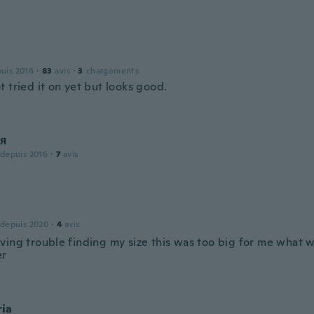
puis 2016
·
83
avis
·
3
chargements
 tried it on yet but looks good.
я
 depuis 2016
·
7
avis
 depuis 2020
·
4
avis
ving trouble finding my size this was too big for me what 
er
ia