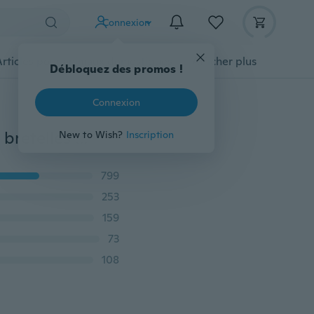
Connexion
Articles pour animaux domestiques
Afficher plus
Débloquez des promos !
Connexion
NOUVEAU Débardeur été grande taille pour femme à bretelles spaghetti imprimé fleurs sans manches Débardeur décontracté
New to Wish?
Inscription
799
253
159
73
108