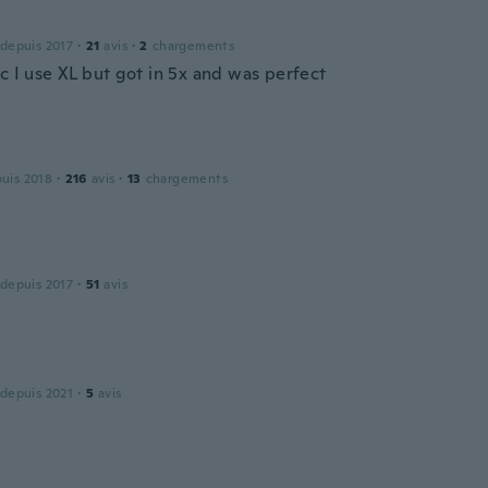
 depuis 2017
·
21
avis
·
2
chargements
c I use XL but got in 5x and was perfect
puis 2018
·
216
avis
·
13
chargements
 depuis 2017
·
51
avis
 depuis 2021
·
5
avis