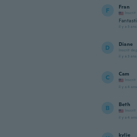
Fran
F
Inscrit
Fantasti
il y a 3 ans
Diane
D
Inscrit de
il y a 3 ans
Cam
C
Inscrit
il y a 4 ans
Beth
B
Inscrit
il y a 4 ans
kylie