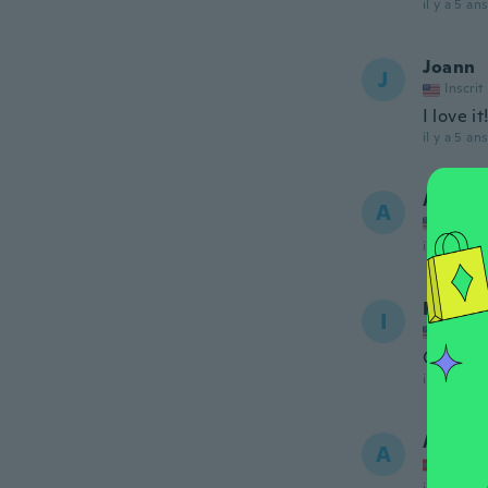
il y a 5 ans
Joann
J
Inscrit
I love it!
il y a 5 ans
Angela
A
Inscrit
il y a 5 ans
Idalia
I
Inscrit
Calidad
il y a 5 ans
Anne M
A
Inscrit