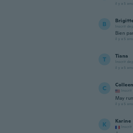
il y a 5 ans
Brigitt
B
Inscrit de
Bien par
il y a 5 ans
Tiana
T
Inscrit de
il y a 5 ans
Collee
C
Inscrit
May run
il y a 5 ans
Karine
K
Inscrit