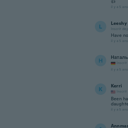
👍
il y a 5 ans
Leeshy
L
Inscrit de
Have not
il y a 5 ans
Наталь
Н
Inscrit
il y a 5 ans
Kerri
K
Inscrit
Been ha
daught
il y a 5 ans
Annmar