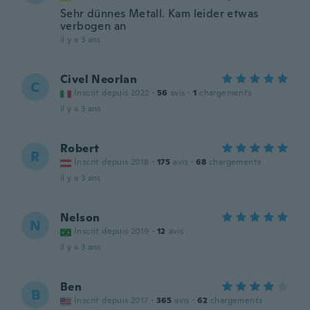
Sehr dünnes Metall. Kam leider etwas
verbogen an
il y a 3 ans
Civel Neorlan
C
Inscrit depuis 2022
·
56
avis
·
1
chargements
il y a 3 ans
Robert
R
Inscrit depuis 2018
·
175
avis
·
68
chargements
il y a 3 ans
Nelson
N
Inscrit depuis 2019
·
12
avis
il y a 3 ans
Ben
B
Inscrit depuis 2017
·
365
avis
·
62
chargements