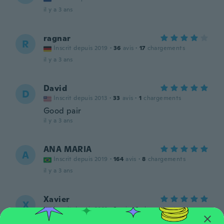
il y a 3 ans
ragnar
R
Inscrit depuis 2019
·
36
avis
·
17
chargements
il y a 3 ans
David
D
Inscrit depuis 2013
·
33
avis
·
1
chargements
Good pair
il y a 3 ans
ANA MARIA
A
Inscrit depuis 2019
·
164
avis
·
8
chargements
il y a 3 ans
Xavier
X
Inscrit depuis 2022
·
2
avis
·
2
chargements
il y a 3 ans