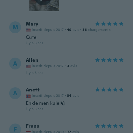
Mary
M
Inscrit depuis 2017
·
49
avis
·
36
chargements
Cute
il y a 3 ans
Allen
A
Inscrit depuis 2017
·
3
avis
il y a 3 ans
Anett
A
Inscrit depuis 2017
·
34
avis
Enkle men kule🤗
il y a 3 ans
Frans
F
Inscrit depuis 2019
·
77
avis