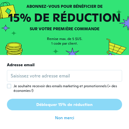
15% DE RÉDUCTION
SUR VOTRE PREMIÈRE COMMANDE
Remise max. de 5 $US.
Frank
1 code par client.
F
Inscrit depuis 2019
·
4
avis
il y a 3 ans
Adresse email
Jonathan
J
Inscrit depuis 2019
·
93
avis
·
2
chargements
il y a 3 ans
Je souhaite recevoir des emails marketing et promotionnels (= des
économies !)
Christian
C
Débloquer 15% de réduction
Inscrit depuis 2022
·
12
avis
il y a 3 ans
Non merci
Randi