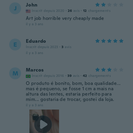
John
J
Inscrit depuis 2020
·
26
avis
·
12
chargements
Art job horrible very cheaply made
il y a 3 ans
Eduardo
E
Inscrit depuis 2023
·
3
avis
il y a 3 ans
Marcos
M
Inscrit depuis 2016
·
39
avis
·
42
chargements
O produto é bonito, bom, boa qualidade...
mas é pequeno, se fosse 1 cm a mais na
altura das lentes, estaria perfeito para
mim... gostaria de trocar, gostei da loja.
il y a 3 ans