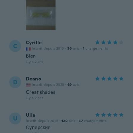
Cyrille
C
Inscrit depuis 2015
·
36
avis
·
1
chargements
Bien
il y a 2 ans
Deano
D
Inscrit depuis 2023
·
69
avis
Great shades
il y a 2 ans
Ulia
U
Inscrit depuis 2019
·
120
avis
·
37
chargements
Суперские