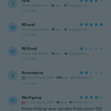
Joel
J
Inscrit depuis 2017
·
53
avis
·
27
chargements
il y a 2 ans
Micael
M
Inscrit depuis 2020
·
79
avis
·
12
chargements
il y a 2 ans
Wilfred
W
Inscrit depuis 2018
·
28
avis
·
10
chargements
il y a 2 ans
Annamária
A
Inscrit depuis 2020
·
396
avis
·
2
chargements
il y a 2 ans
Wolfgang
W
Inscrit depuis 2020
·
88
avis
·
97
chargements
Etwas filigran aber um den Preis schon OK!