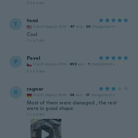
il y a 3 ans
tomi
T
Inscrit depuis 2020
·
47
avis
·
20
chargements
Cool
il y a 3 ans
Pavel
P
Inscrit depuis 2019
·
955
avis
·
1
chargements
il y a 3 ans
ragnar
R
Inscrit depuis 2019
·
36
avis
·
17
chargements
Most of them were damaged , the rest
were in good shape
il y a 3 ans