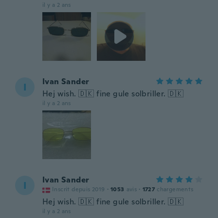
il y a 2 ans
Ivan Sander
I
Hej wish. 🇩🇰 fine gule solbriller. 🇩🇰
il y a 2 ans
Ivan Sander
I
Inscrit depuis 2019
·
1053
avis
·
1727
chargements
Hej wish. 🇩🇰 fine gule solbriller. 🇩🇰
il y a 2 ans