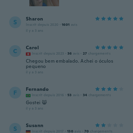
Sharon
S
Inscrit depuis 2020
·
1601
avis
il y a 3 ans
Carol
C
Inscrit depuis 2023
·
36
avis
·
27
chargements
Chegou bem embalado. Achei o óculos
pequeno
il y a 3 ans
Fernando
F
Inscrit depuis 2016
·
53
avis
·
34
chargements
Gostei 😸
il y a 3 ans
Susann
S
Inscrit depuis 2017
·
130
avis
·
70
chargements