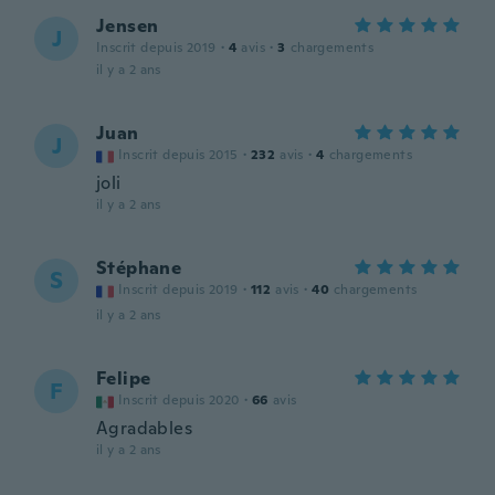
Jensen
J
Inscrit depuis 2019
·
4
avis
·
3
chargements
il y a 2 ans
Juan
J
Inscrit depuis 2015
·
232
avis
·
4
chargements
joli
il y a 2 ans
Stéphane
S
Inscrit depuis 2019
·
112
avis
·
40
chargements
il y a 2 ans
Felipe
F
Inscrit depuis 2020
·
66
avis
Agradables
il y a 2 ans