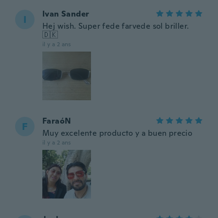
Ivan Sander
I
Hej wish. Super fede farvede sol briller.
🇩🇰
il y a 2 ans
FaraóN
F
Muy excelente producto y a buen precio
il y a 2 ans