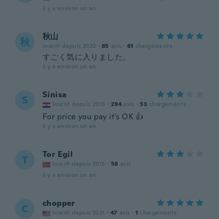
il y a environ un an
秋山
秋
Inscrit depuis 2020
·
85
avis
·
61
chargements
すごく気に入りました。
il y a environ un an
Sinisa
S
Inscrit depuis 2015
·
294
avis
·
53
chargements
For price you pay it's OK 👍
il y a environ un an
Tor Egil
T
Inscrit depuis 2015
·
58
avis
il y a environ un an
chopper
C
Inscrit depuis 2021
·
47
avis
·
1
chargements