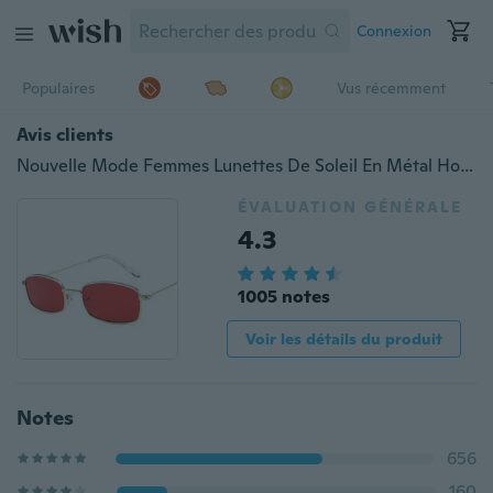
Connexion
Populaires
Vus récemment
Avis clients
Nouvelle Mode Femmes Lunettes De Soleil En Métal Hommes Rétro Petit Carré Lunettes De Soleil Femme Jaune Rose Lentille Lunettes Petit Cadre Nuances Rectangle Lunettes
ÉVALUATION GÉNÉRALE
4.3
1005 notes
Voir les détails du produit
Notes
656
160