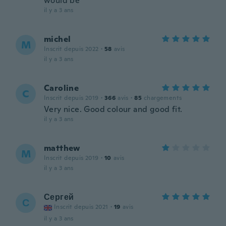
would be
il y a 3 ans
michel
M
Inscrit depuis 2022
·
58
avis
il y a 3 ans
Caroline
C
Inscrit depuis 2019
·
366
avis
·
85
chargements
Very nice. Good colour and good fit.
il y a 3 ans
matthew
M
Inscrit depuis 2019
·
10
avis
il y a 3 ans
Сергей
С
Inscrit depuis 2021
·
19
avis
il y a 3 ans