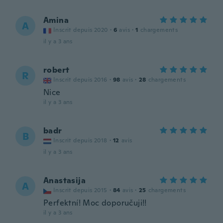
Amina
A
Inscrit depuis 2020
·
6
avis
·
1
chargements
il y a 3 ans
robert
R
Inscrit depuis 2016
·
98
avis
·
28
chargements
Nice
il y a 3 ans
badr
B
Inscrit depuis 2018
·
12
avis
il y a 3 ans
Anastasija
A
Inscrit depuis 2015
·
84
avis
·
25
chargements
Perfektní! Moc doporučuji!!
il y a 3 ans