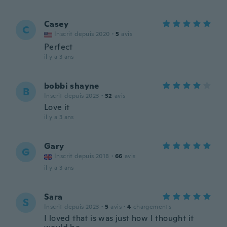
Casey
C
Inscrit depuis 2020
·
5
avis
Perfect
il y a 3 ans
bobbi shayne
B
Inscrit depuis 2023
·
32
avis
Love it
il y a 3 ans
Gary
G
Inscrit depuis 2018
·
66
avis
il y a 3 ans
Sara
S
Inscrit depuis 2023
·
5
avis
·
4
chargements
I loved that is was just how I thought it