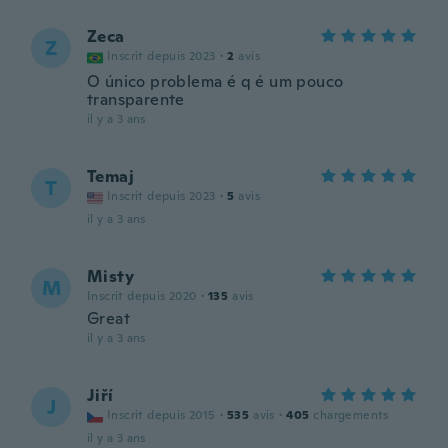
Zeca
Z
Inscrit depuis 2023
·
2
avis
O único problema é q é um pouco
transparente
il y a 3 ans
Temaj
T
Inscrit depuis 2023
·
5
avis
il y a 3 ans
Misty
M
Inscrit depuis 2020
·
135
avis
Great
il y a 3 ans
Jiří
J
Inscrit depuis 2015
·
535
avis
·
405
chargements
il y a 3 ans