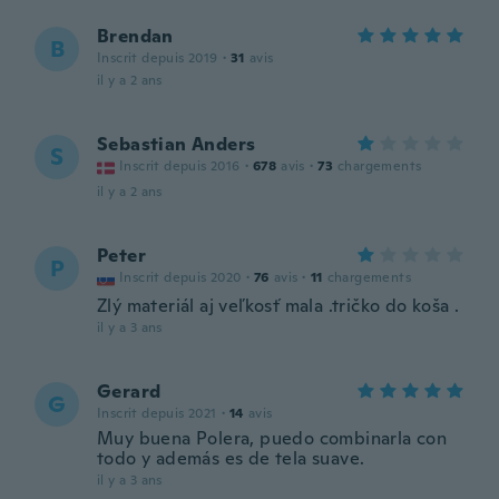
Brendan
B
Inscrit depuis 2019
·
31
avis
il y a 2 ans
Sebastian Anders
S
Inscrit depuis 2016
·
678
avis
·
73
chargements
il y a 2 ans
Peter
P
Inscrit depuis 2020
·
76
avis
·
11
chargements
Zlý materiál aj veľkosť mala .tričko do koša .
il y a 3 ans
Gerard
G
Inscrit depuis 2021
·
14
avis
Muy buena Polera, puedo combinarla con
todo y además es de tela suave.
il y a 3 ans