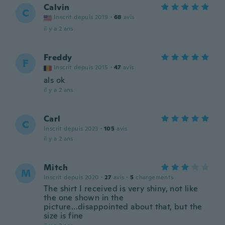
Calvin
C
Inscrit depuis 2019
·
68
avis
il y a 2 ans
Freddy
F
Inscrit depuis 2015
·
47
avis
als ok
il y a 2 ans
Carl
C
Inscrit depuis 2023
·
105
avis
il y a 2 ans
Mitch
M
Inscrit depuis 2020
·
27
avis
·
5
chargements
The shirt I received is very shiny, not like
the one shown in the
picture...disappointed about that, but the
size is fine