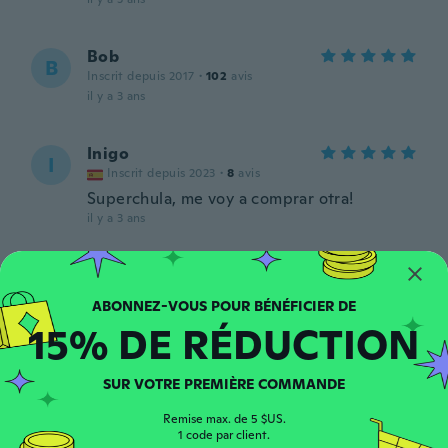
Bob
B
Inscrit depuis 2017
·
102
avis
il y a 3 ans
Inigo
I
Inscrit depuis 2023
·
8
avis
Superchula, me voy a comprar otra!
il y a 3 ans
Bob
B
Inscrit depuis 2017
·
102
avis
il y a 3 ans
15% DE RÉDUCTION
Juan
J
SUR VOTRE PREMIÈRE COMMANDE
Inscrit depuis 2023
·
4
avis
·
1
chargements
Talla M muy pequeña y la tela es como de
Remise max. de 5 $US.
plástico
1 code par client.