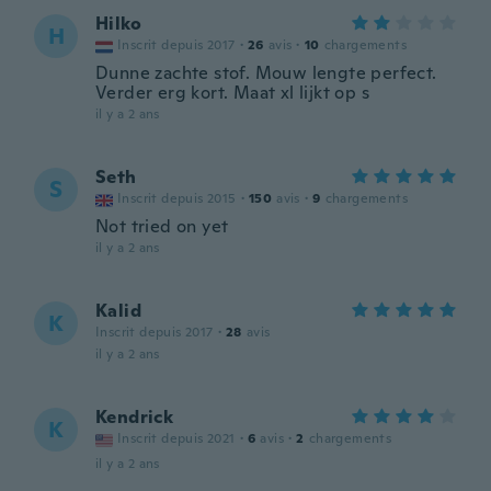
Hilko
H
Inscrit depuis 2017
·
26
avis
·
10
chargements
Dunne zachte stof. Mouw lengte perfect.
Verder erg kort. Maat xl lijkt op s
il y a 2 ans
Seth
S
Inscrit depuis 2015
·
150
avis
·
9
chargements
Not tried on yet
il y a 2 ans
Kalid
K
Inscrit depuis 2017
·
28
avis
il y a 2 ans
Kendrick
K
Inscrit depuis 2021
·
6
avis
·
2
chargements
il y a 2 ans