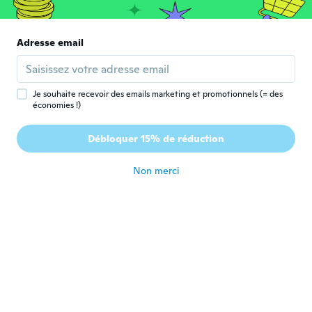
il y a 3 ans
Adresse email
Nayan
N
Inscrit depuis 2018
·
134
avis
·
50
chargements
Good fit
il y a 3 ans
Je souhaite recevoir des emails marketing et promotionnels (= des
économies !)
Débloquer 15% de réduction
Non merci
Azad
A
Inscrit depuis 2019
·
12
avis
·
1
chargements
Svart dårlig kvalitet.
il y a 3 ans
Jani
J
Inscrit depuis 2017
·
38
avis