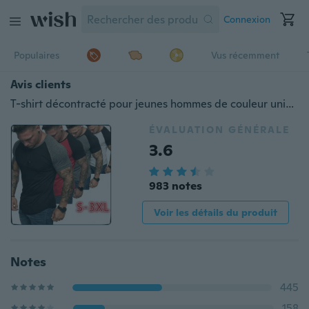
Connexion
Populaires
Vus récemment
Avis clients
T-shirt décontracté pour jeunes hommes de couleur unie t-shirts à col rond T-shirt de remise en forme hauts confortables chemises
ÉVALUATION GÉNÉRALE
3.6
983 notes
Voir les détails du produit
Notes
445
158