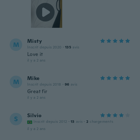
Misty
M
Inscrit depuis 2020
·
135
avis
Love it
il y a 2 ans
Mike
M
Inscrit depuis 2018
·
96
avis
Great fir
il y a 2 ans
Silvio
S
Inscrit depuis 2012
·
13
avis
·
2
chargements
il y a 2 ans