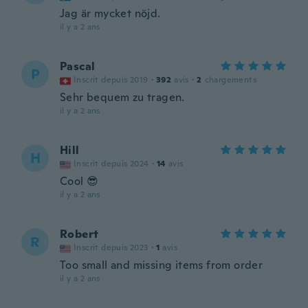
Jag är mycket nöjd.
il y a 2 ans
Pascal
P
Inscrit depuis 2019
·
392
avis
·
2
chargements
Sehr bequem zu tragen.
il y a 2 ans
Hill
H
Inscrit depuis 2024
·
14
avis
Cool 😎
il y a 2 ans
Robert
R
Inscrit depuis 2023
·
1
avis
Too small and missing items from order
il y a 2 ans