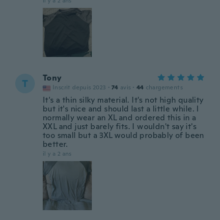
il y a 2 ans
Tony
T
Inscrit depuis 2023
·
74
avis
·
44
chargements
It's a thin silky material. It's not high quality
but it's nice and should last a little while. I
normally wear an XL and ordered this in a
XXL and just barely fits. I wouldn't say it's
too small but a 3XL would probably of been
better.
il y a 2 ans