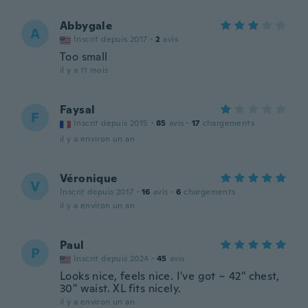
Abbygale
A
Inscrit depuis 2017
·
2
avis
Too small
il y a 11 mois
Faysal
F
Inscrit depuis 2015
·
85
avis
·
17
chargements
il y a environ un an
Véronique
V
Inscrit depuis 2017
·
16
avis
·
6
chargements
il y a environ un an
Paul
P
Inscrit depuis 2024
·
45
avis
Looks nice, feels nice. I've got ~ 42" chest,
30" waist. XL fits nicely.
il y a environ un an