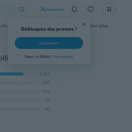
Connexion
Articles pour animaux domestiques
Afficher plus
Débloquez des promos !
Connexion
Womens arc-en-cristal cristal patte ange aile coeur collier animal pendentif cadeau bijoux
New to Wish?
Inscription
1,386
255
104
52
62