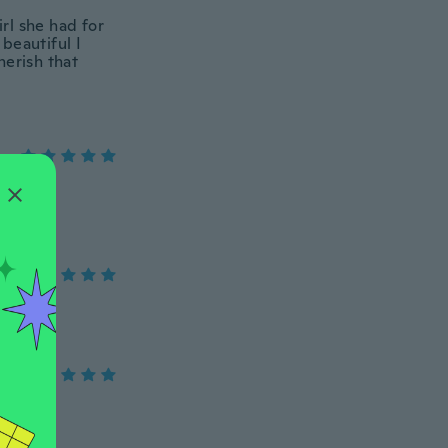
irl she had for
 beautiful I
herish that