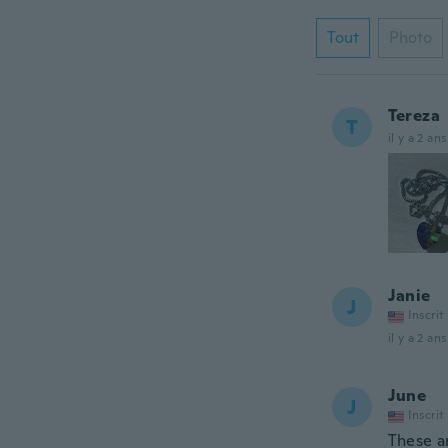
Tout
Photo
Tereza
T
il y a 2 ans
Janie
J
Inscrit
il y a 2 ans
June
J
Inscrit
These ar