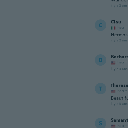
il y a 2 ans
Clau
C
Inscrit
Hermos
il y a 2 ans
Barbar
B
Inscrit
il y a 3 ans
theres
T
Inscrit
Beautif
il y a 3 ans
Saman
S
Inscrit