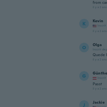
from ca
il y a 2 ans
Kevin
K
Inscrit
il y a 2 ans
Olga
O
Inscrit de
Quede l
il y a 2 ans
Günthe
G
Inscrit
Passt
il y a 2 ans
Jackie
J