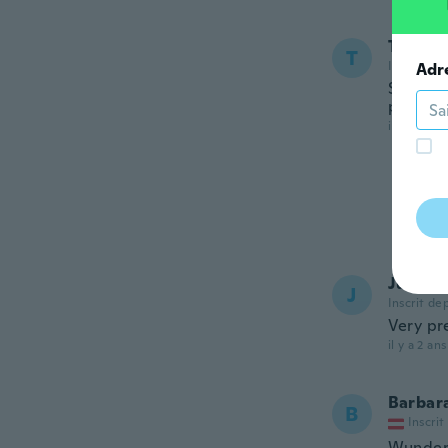
Taylar
T
Inscrit de
Adr
So beaut
picture.
il y a 2 ans
June
J
Inscrit de
Very pr
il y a 2 ans
Barbar
B
Inscrit
Wunder