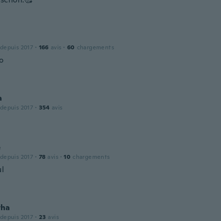
 depuis 2017
·
166
avis
·
60
chargements
o
a
 depuis 2017
·
354
avis
e
 depuis 2017
·
78
avis
·
10
chargements
ul
tha
 depuis 2017
·
23
avis