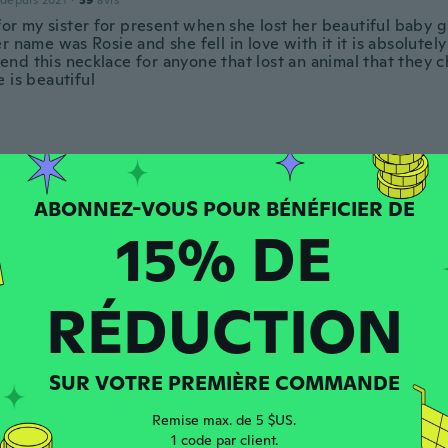
 depuis 2021
·
39
avis
 for my sister for present when she lost her beautiful baby g
r name was Rosie and she fell in love with it it is absolutely
nd this necklace for anyone that lost an animal that they c
 is beautiful
puis 2021
·
616
avis
aucoup et je l'ai bien reçu.
15% DE
et
 depuis 2023
·
28
avis
RÉDUCTION
SUR VOTRE PREMIÈRE COMMANDE
puis 2016
·
204
avis
·
28
chargements
ce
Remise max. de 5 $US.
1 code par client.