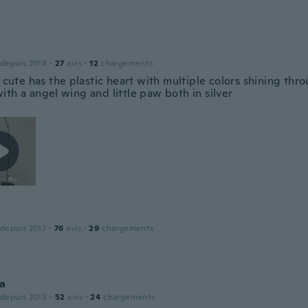
 depuis 2018
·
27
avis
·
12
chargements
y cute has the plastic heart with multiple colors shining throu
th a angel wing and little paw both in silver
 depuis 2017
·
76
avis
·
29
chargements
na
 depuis 2015
·
52
avis
·
24
chargements