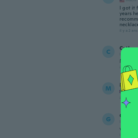
Inscrit
I got it
years he
recomme
necklace
il y a 2 ans
Cathy
C
Inscrit de
Merci be
il y a 2 ans
Margar
M
Inscrit
il y a 2 ans
Gerald
G
Inscrit de
very ni
il y a 2 ans