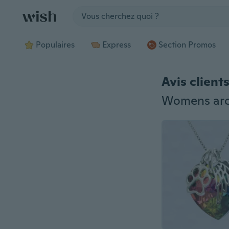
Jump to section
Populaires
Express
Section Promos
Avis client