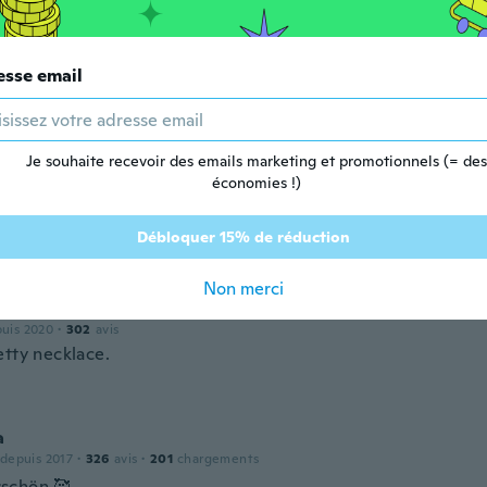
puis 2019
·
24
avis
·
22
chargements
esse email
iful and sparkly! The wing charm is slightlyyy different tha
 This necklace is sooooo pretty and a heartwarming gift 🐾
Je souhaite recevoir des emails marketing et promotionnels (= des
économies !)
Débloquer 15% de réduction
Non merci
puis 2020
·
302
avis
etty necklace.
a
 depuis 2017
·
326
avis
·
201
chargements
schön.🥰