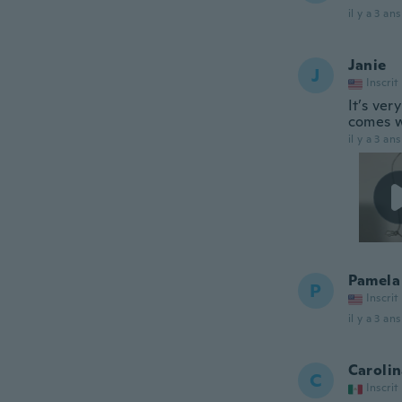
il y a 3 ans
Janie
J
Inscrit
It’s ver
comes wi
il y a 3 ans
Pamela
P
Inscrit
il y a 3 ans
Caroli
C
Inscrit