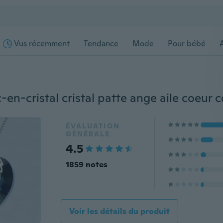
Vus récemment
Tendance
Mode
Pour bébé
s
ÉVALUATION
GÉNÉRALE
4.5
1859 notes
Voir les détails du produit