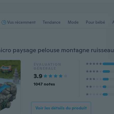
Vus récemment
Tendance
Mode
Pour bébé
s
ÉVALUATION
GÉNÉRALE
3.9
1047 notes
Voir les détails du produit