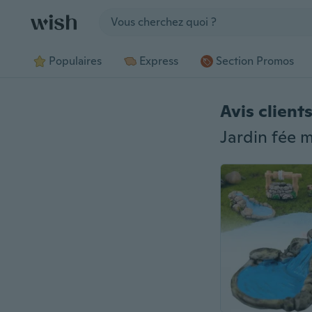
Jump to section
Populaires
Express
Section Promos
Avis client