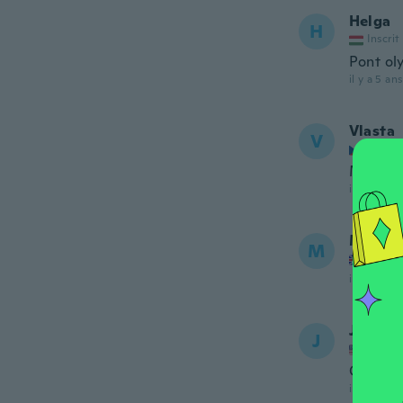
Helga
H
Inscrit
Pont ol
il y a 5 ans
Vlasta
V
Inscrit
Moc pěk
il y a 5 ans
Maxine
M
Inscrit
il y a 5 ans
Jane
J
Inscrit
Cute bu
il y a 5 ans