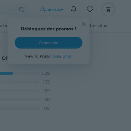
Connexion
Articles pour animaux domestiques
Afficher plus
Débloquez des promos !
Connexion
Jardin fée micro paysage pelouse montagne ruisseau ornement maison artisanat accessoire
New to Wish?
Inscription
539
165
139
86
118