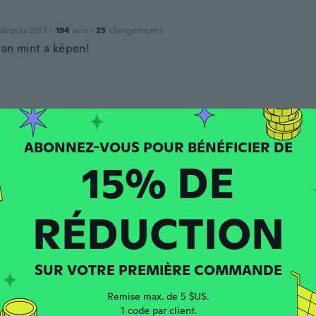
 depuis 2017
·
194
avis
·
25
chargements
yan mint a képen!
 depuis 2018
·
251
avis
·
56
chargements
ný jak na obrazku
15% DE
 depuis 2017
·
5
avis
RÉDUCTION
SUR VOTRE PREMIÈRE COMMANDE
 depuis 2015
·
5
avis
t much smaller than expected
Remise max. de 5 $US.
1 code par client.