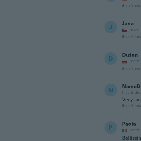
il y a 5 ans
Jana
J
Inscrit
il y a 5 ans
Dušan
D
Inscrit
il y a 5 ans
NameDe
N
Inscrit de
Very sm
il y a 5 ans
Paola
P
Inscrit
Bellissi