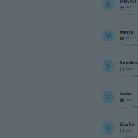
Dennis
D
Inscrit
il y a 4 ans
maria
M
Inscrit
il y a 4 ans
Sandra
S
Inscrit
il y a 4 ans
João
J
Inscrit
il y a 4 ans
Giulia
G
Inscrit
il y a 4 ans