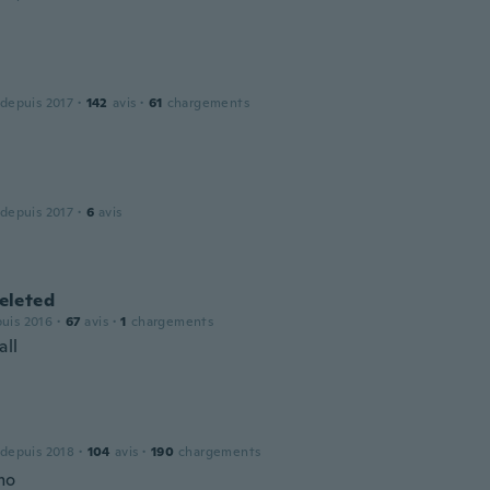
 depuis 2017
·
142
avis
·
61
chargements
 depuis 2017
·
6
avis
leted
puis 2016
·
67
avis
·
1
chargements
all
 depuis 2018
·
104
avis
·
190
chargements
mo