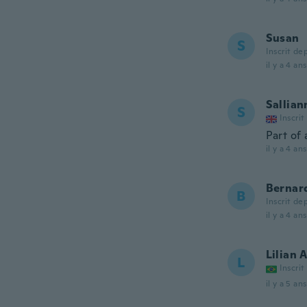
Susan
S
Inscrit de
il y a 4 ans
Sallian
S
Inscrit
Part of
il y a 4 ans
Bernar
B
Inscrit de
il y a 4 ans
Lilian 
L
Inscrit
il y a 5 ans