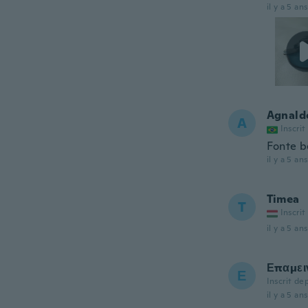
il y a 5 ans
Agnald
A
Inscrit
Fonte 
il y a 5 ans
Timea
T
Inscrit
il y a 5 ans
Επαμει
Ε
Inscrit de
il y a 5 ans