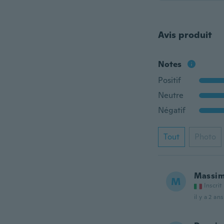
Avis produit
Notes
Positif
Neutre
Négatif
Tout
Photo
Massim
M
Inscrit
il y a 2 ans