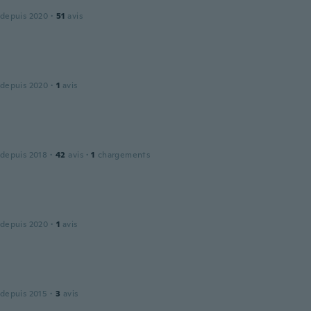
 depuis 2020
·
51
avis
 depuis 2020
·
1
avis
 depuis 2018
·
42
avis
·
1
chargements
 depuis 2020
·
1
avis
 depuis 2015
·
3
avis