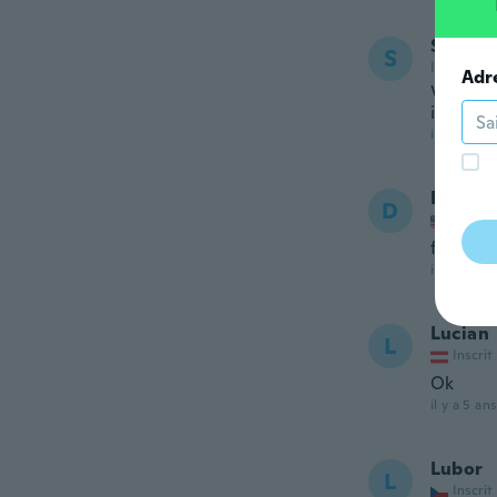
Shirley
S
Inscrit de
Adr
Very sma
in size.
il y a 5 ans
Debbie
D
Inscrit
foest ho
il y a 5 ans
Lucian
L
Inscrit
Ok
il y a 5 ans
Lubor
L
Inscrit