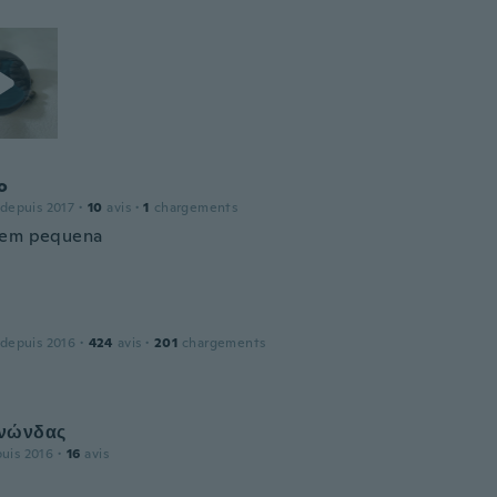
o
 depuis 2017
·
10
avis
·
1
chargements
bem pequena
 depuis 2016
·
424
avis
·
201
chargements
νώνδας
puis 2016
·
16
avis