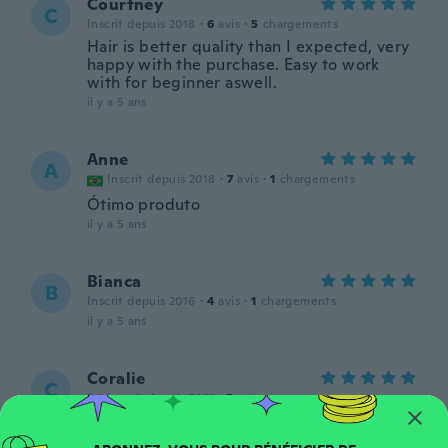
Courtney
C
Inscrit depuis 2018
·
6
avis
·
5
chargements
Hair is better quality than I expected, very
happy with the purchase. Easy to work
with for beginner aswell.
il y a 5 ans
Anne
A
Inscrit depuis 2018
·
7
avis
·
1
chargements
Ótimo produto
il y a 5 ans
Bianca
B
Inscrit depuis 2016
·
4
avis
·
1
chargements
il y a 5 ans
Coralie
C
Inscrit depuis 2021
·
7
avis
il y a 5 ans