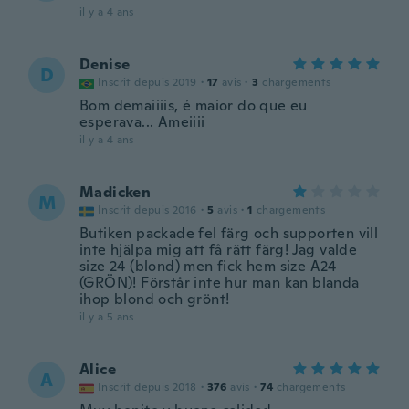
il y a 4 ans
Denise
D
Inscrit depuis 2019
·
17
avis
·
3
chargements
Bom demaiiiis, é maior do que eu
esperava... Ameiiii
il y a 4 ans
Madicken
M
Inscrit depuis 2016
·
5
avis
·
1
chargements
Butiken packade fel färg och supporten vill
inte hjälpa mig att få rätt färg! Jag valde
size 24 (blond) men fick hem size A24
(GRÖN)! Förstår inte hur man kan blanda
ihop blond och grönt!
il y a 5 ans
Alice
A
Inscrit depuis 2018
·
376
avis
·
74
chargements