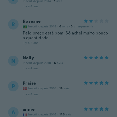
Inscrit depuis 2014
·
1
avis
il y a 4 ans
Roseane
R
Inscrit depuis 2018
·
6
avis
·
5
chargements
Pelo preço está bom. Só achei muito pouco
a quantidade
il y a 4 ans
Nelly
N
Inscrit depuis 2018
·
6
avis
il y a 4 ans
Praise
P
Inscrit depuis 2016
·
14
avis
il y a 4 ans
annie
A
Inscrit depuis 2016
·
146
avis