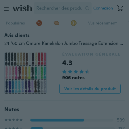
Connexion
Populaires
Vus récemment
Avis clients
24 "60 cm Ombre Kanekalon Jumbo Tressage Extension de Cheveux Synthétiques Tresse Africaine
ÉVALUATION GÉNÉRALE
4.3
906 notes
Voir les détails du produit
Notes
589
137