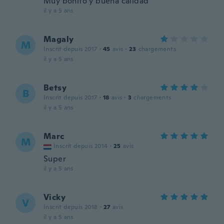
Muy bonito y buena calidad
il y a 5 ans
Magaly
M
Inscrit depuis 2017
·
45
avis
·
23
chargements
il y a 5 ans
Betsy
B
Inscrit depuis 2017
·
18
avis
·
3
chargements
il y a 5 ans
Marc
M
Inscrit depuis 2014
·
25
avis
Super
il y a 5 ans
Vicky
V
Inscrit depuis 2018
·
27
avis
il y a 5 ans