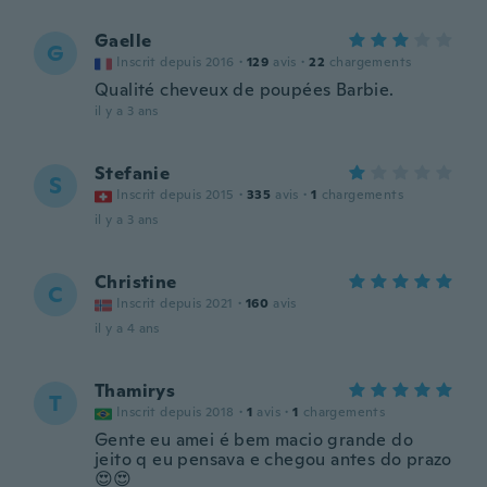
Gaelle
G
Inscrit depuis 2016
·
129
avis
·
22
chargements
Qualité cheveux de poupées Barbie.
il y a 3 ans
Stefanie
S
Inscrit depuis 2015
·
335
avis
·
1
chargements
il y a 3 ans
Christine
C
Inscrit depuis 2021
·
160
avis
il y a 4 ans
Thamirys
T
Inscrit depuis 2018
·
1
avis
·
1
chargements
Gente eu amei é bem macio grande do
jeito q eu pensava e chegou antes do prazo
😍😍