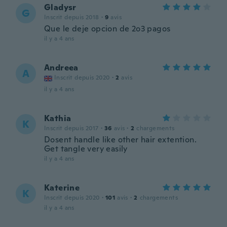
Gladysr
G
Inscrit depuis 2018
·
9
avis
Que le deje opcion de 2o3 pagos
il y a 4 ans
Andreea
A
Inscrit depuis 2020
·
2
avis
il y a 4 ans
Kathia
K
Inscrit depuis 2017
·
36
avis
·
2
chargements
Dosent handle like other hair extention.
Get tangle very easily
il y a 4 ans
Katerine
K
Inscrit depuis 2020
·
101
avis
·
2
chargements
il y a 4 ans