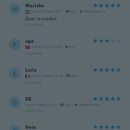
Mariska
M
Inscrit depuis 2017
·
13
avis
·
2
chargements
Zeer tevreden
il y a 4 ans
ege
E
Inscrit depuis 2021
·
6
avis
il y a 4 ans
Leila
L
Inscrit depuis 2020
·
79
avis
il y a 4 ans
DE
D
Inscrit depuis 2017
·
32
avis
·
8
chargements
il y a 4 ans
Gaia