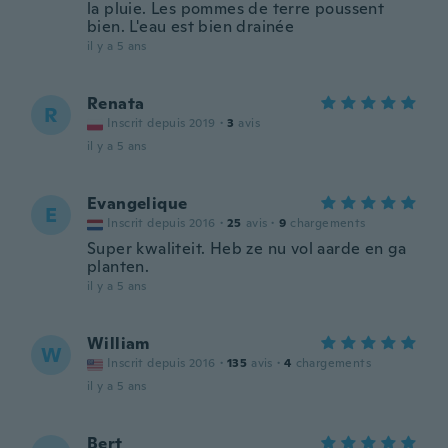
la pluie. Les pommes de terre poussent
bien. L'eau est bien drainée
il y a 5 ans
Renata
R
Inscrit depuis 2019
·
3
avis
il y a 5 ans
Evangelique
E
Inscrit depuis 2016
·
25
avis
·
9
chargements
Super kwaliteit. Heb ze nu vol aarde en ga
planten.
il y a 5 ans
William
W
Inscrit depuis 2016
·
135
avis
·
4
chargements
il y a 5 ans
Bert