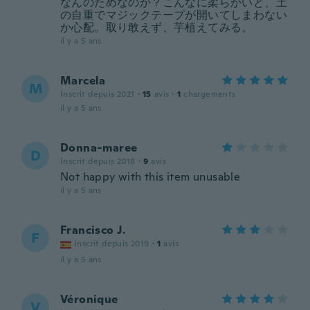
なんのためなのか？こんなに柔らかいと、土
の自重でマジックテープが開いてしまわない
か心配。取り敢えず、芋植えてみる。
il y a 5 ans
Marcela
M
Inscrit depuis 2021
·
15
avis
·
1
chargements
il y a 5 ans
Donna-maree
D
Inscrit depuis 2018
·
9
avis
Not happy with this item unusable
il y a 5 ans
Francisco J.
F
Inscrit depuis 2019
·
1
avis
il y a 5 ans
Véronique
V