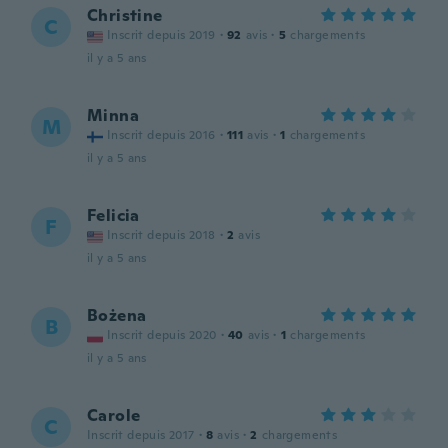
Christine
C
Inscrit depuis 2019
·
92
avis
·
5
chargements
il y a 5 ans
Minna
M
Inscrit depuis 2016
·
111
avis
·
1
chargements
il y a 5 ans
Felicia
F
Inscrit depuis 2018
·
2
avis
il y a 5 ans
Bożena
B
Inscrit depuis 2020
·
40
avis
·
1
chargements
il y a 5 ans
Carole
C
Inscrit depuis 2017
·
8
avis
·
2
chargements