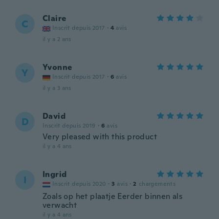
Claire
C
Inscrit depuis 2017
·
4
avis
il y a 2 ans
Yvonne
Y
Inscrit depuis 2017
·
6
avis
il y a 3 ans
David
D
Inscrit depuis 2019
·
6
avis
Very pleased with this product
il y a 4 ans
Ingrid
I
Inscrit depuis 2020
·
3
avis
·
2
chargements
Zoals op het plaatje Eerder binnen als
verwacht
il y a 4 ans