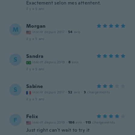
Exactement selon mes attentent.
il y a 5 ans
Morgan
M
Inscrit depuis 2017
·
54
avis
il y a 5 ans
Sandra
S
Inscrit depuis 2019
·
8
avis
il y a 5 ans
Sabine
S
Inscrit depuis 2017
·
52
avis
·
3
chargements
il y a 5 ans
Felix
F
Inscrit depuis 2019
·
186
avis
·
113
chargements
Just right can't wait to try it