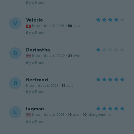
il y a 5 ans
Valérie
V
Inscrit depuis 2016
·
58
avis
il y a 5 ans
Dorisatha
D
Inscrit depuis 2020
·
21
avis
il y a 5 ans
Bertrand
B
Inscrit depuis 2021
·
51
avis
il y a 5 ans
luqman
L
Inscrit depuis 2016
·
19
avis
·
10
chargements
il y a 5 ans