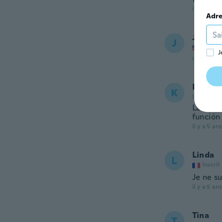
il y a 5 ans
Adre
John
J
Inscrit
J
il y a 5 ans
Kevin
K
Inscrit de
La tela
función
il y a 5 ans
Linda
L
Inscrit
Je ne su
il y a 5 ans
Tina
T