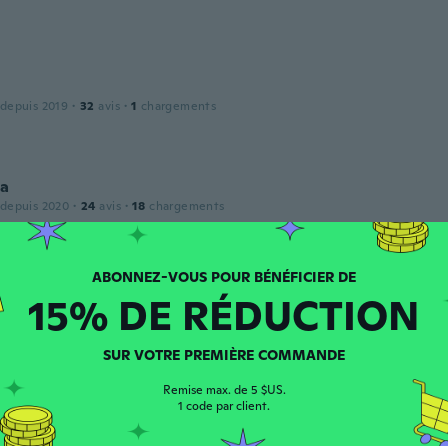
 depuis 2019
·
32
avis
·
1
chargements
ca
 depuis 2020
·
24
avis
·
18
chargements
15% DE RÉDUCTION
puis 2019
·
2
avis
SUR VOTRE PREMIÈRE COMMANDE
th
Remise max. de 5 $US.
 depuis 2019
·
7
avis
1 code par client.
e way they fit. Very comfortable and true ti size. Bought o
t and realy liked rhem have ordered some more.