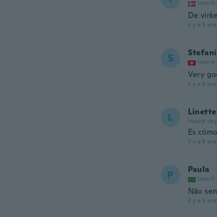
Inscrit
De virke
il y a 5 ans
Stefan
S
Inscrit
Very goo
il y a 5 ans
Linette
L
Inscrit de
Es cómo
il y a 5 ans
Paula
P
Inscrit
Não sen
il y a 5 ans