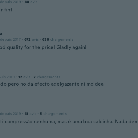
 depuis 2019
·
80
avis
r fint
ia
 depuis 2017
·
672
avis
·
638
chargements
d quality for the price! Gladly again!
puis 2019
·
12
avis
·
7
chargements
do pero no da efecto adelgazante ni moldea
 depuis 2019
·
13
avis
·
5
chargements
ti compressão nenhuma, mas é uma boa calcinha. Nada dem