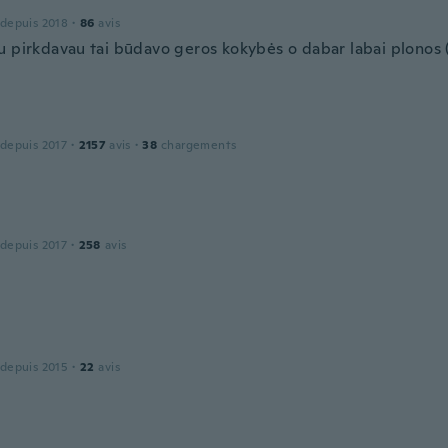
 depuis 2018
·
86
avis
u pirkdavau tai būdavo geros kokybės o dabar labai plonos 
 depuis 2017
·
2157
avis
·
38
chargements
 depuis 2017
·
258
avis
 depuis 2015
·
22
avis