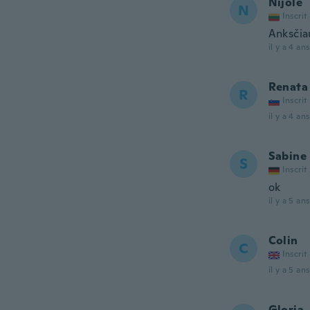
Nijole
N
Inscrit
Anksčia
il y a 4 ans
Renata
R
Inscrit
il y a 4 ans
Sabine
S
Inscrit
ok
il y a 5 ans
Colin
C
Inscrit
il y a 5 ans
Gloria