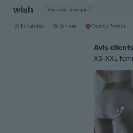
Jump to section
Populaires
Express
Section Promos
Avis client