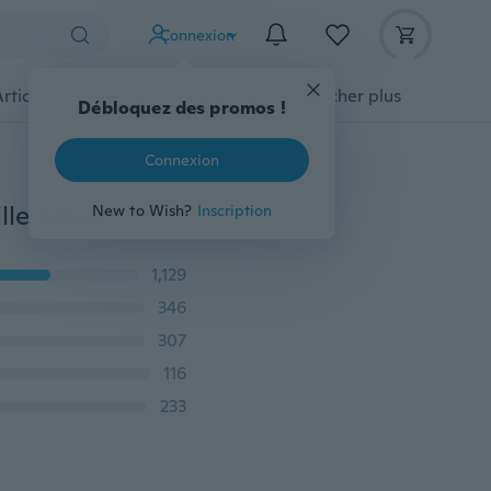
Connexion
Articles pour animaux domestiques
Afficher plus
Débloquez des promos !
Connexion
XS-XXL femme minceur sous-vêtements en nid d'abeille palais chaud 3D Super élastique sous-vêtements sans couture taille formateur corps Shaper sous-vêtements
New to Wish?
Inscription
1,129
346
307
116
233