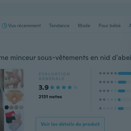
Vus récemment
Tendance
Mode
Pour bébé
s
ÉVALUATION
GÉNÉRALE
3.9
2131 notes
Voir les détails du produit