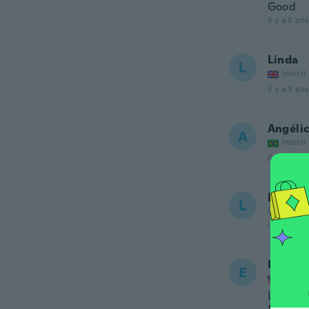
Good
il y a 5 ans
Linda
L
Inscrit
il y a 5 ans
Angéli
A
Inscrit
il y a 5 ans
Laura
L
Inscrit de
il y a 5 ans
Elizabe
E
Inscrit
Love th
they fi