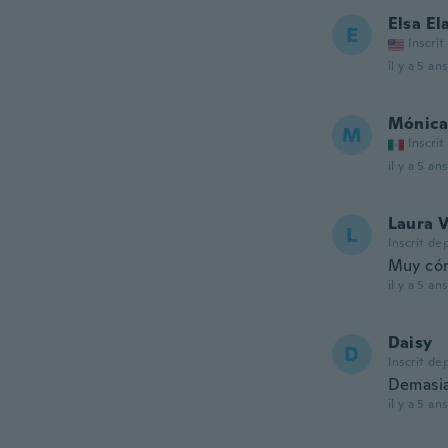
Elsa El
E
Inscrit
il y a 5 ans
Mónica
M
Inscrit
il y a 5 ans
Laura 
L
Inscrit de
Muy cóm
il y a 5 ans
Daisy
D
Inscrit de
Demasi
il y a 5 ans