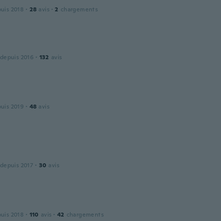
puis 2018
·
28
avis
·
2
chargements
 depuis 2016
·
132
avis
puis 2019
·
48
avis
 depuis 2017
·
30
avis
puis 2018
·
110
avis
·
42
chargements