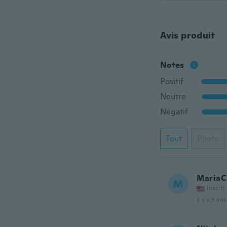
Avis produit
Notes
Positif
Neutre
Négatif
Tout
Photo
MariaC
M
Inscrit
il y a 3 ans