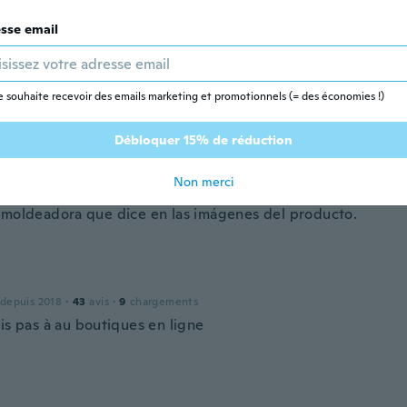
sse email
 depuis 2018
·
13
avis
·
4
chargements
e souhaite recevoir des emails marketing et promotionnels (= des économies !)
Débloquer 15% de réduction
puis 2020
·
26
avis
·
8
chargements
Non merci
 es suave y cómoda, es una buena prenda. Sin embargo, no 
 moldeadora que dice en las imágenes del producto.
 depuis 2018
·
43
avis
·
9
chargements
is pas à au boutiques en ligne