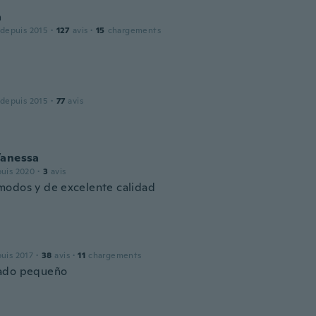
a
 depuis 2015
·
127
avis
·
15
chargements
 depuis 2015
·
77
avis
Vanessa
puis 2020
·
3
avis
odos y de excelente calidad
puis 2017
·
38
avis
·
11
chargements
ado pequeño