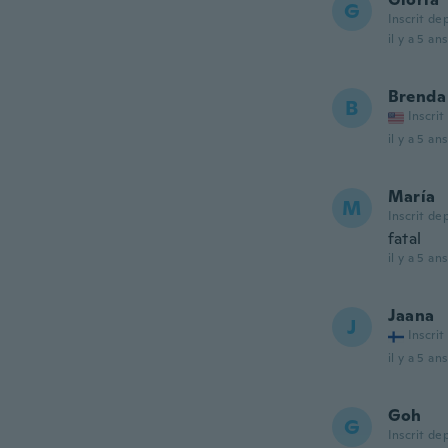
G
Inscrit de
il y a 5 ans
Brenda
B
Inscrit
il y a 5 ans
María
M
Inscrit de
fatal
il y a 5 ans
Jaana
J
Inscrit
il y a 5 ans
Goh
G
Inscrit de