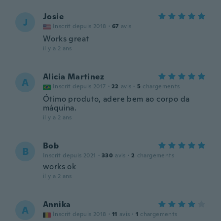
Josie
J
Inscrit depuis 2018
·
67
avis
Works great
il y a 2 ans
Alicia Martinez
A
Inscrit depuis 2017
·
22
avis
·
5
chargements
Ótimo produto, adere bem ao corpo da
máquina.
il y a 2 ans
Bob
B
Inscrit depuis 2021
·
330
avis
·
2
chargements
works ok
il y a 2 ans
Annika
A
Inscrit depuis 2018
·
11
avis
·
1
chargements