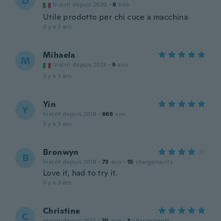
D
Inscrit depuis 2020
·
8
avis
Utile prodotto per chi cuce a macchina
il y a 3 ans
Mihaela
M
Inscrit depuis 2023
·
9
avis
il y a 3 ans
Yin
Y
Inscrit depuis 2018
·
668
avis
il y a 3 ans
Bronwyn
B
Inscrit depuis 2018
·
73
avis
·
15
chargements
Love it, had to try it.
il y a 3 ans
Christine
C
Inscrit depuis 2017
·
70
avis
·
3
chargements