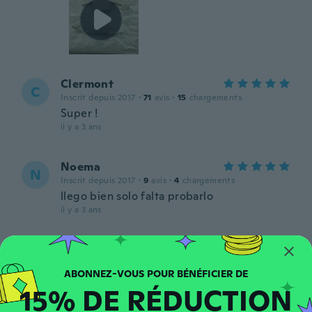
Clermont
C
Inscrit depuis 2017
·
71
avis
·
15
chargements
Super !
il y a 3 ans
Noema
N
Inscrit depuis 2017
·
9
avis
·
4
chargements
llego bien solo falta probarlo
il y a 3 ans
Maria
M
Inscrit depuis 2015
·
18
avis
Prefect
15% DE RÉDUCTION
il y a 3 ans