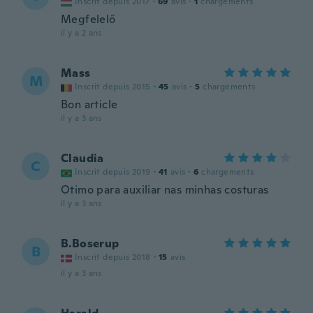
Inscrit depuis 2017
·
69
avis
·
1
chargements
Megfelelő
il y a 2 ans
Mass
M
Inscrit depuis 2015
·
45
avis
·
5
chargements
Bon article
il y a 3 ans
Claudia
C
Inscrit depuis 2019
·
41
avis
·
6
chargements
Otimo para auxiliar nas minhas costuras
il y a 3 ans
B.Boserup
B
Inscrit depuis 2018
·
15
avis
il y a 3 ans