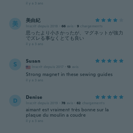
il y a 3 ans
美由紀
美
Inscrit depuis 2018
·
66
avis
·
9
chargements
思ったより小さかったが、マグネットが強力
でズレる事なくとても良い
il y a 3 ans
Susan
S
Inscrit depuis 2017
·
13
avis
Strong magnet in these sewing guides
il y a 3 ans
Denise
D
Inscrit depuis 2019
·
78
avis
·
62
chargements
aimant est vraiment très bonne sur la
plaque du moulin a coudre
il y a 3 ans