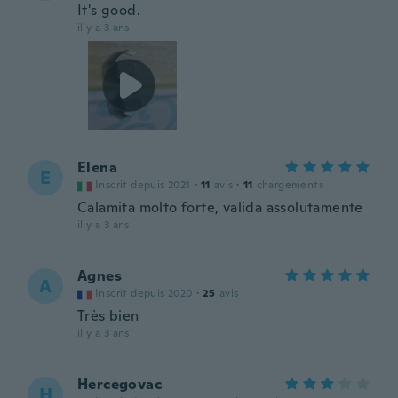
It's good.
il y a 3 ans
Elena
E
Inscrit depuis 2021
·
11
avis
·
11
chargements
Calamita molto forte, valida assolutamente
il y a 3 ans
Agnes
A
Inscrit depuis 2020
·
25
avis
Très bien
il y a 3 ans
Hercegovac
H