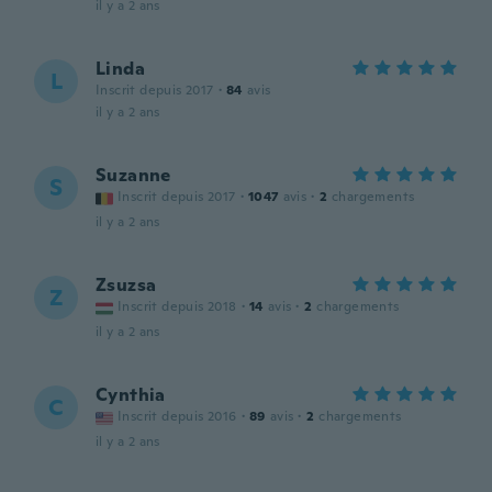
il y a 2 ans
Linda
L
Inscrit depuis 2017
·
84
avis
il y a 2 ans
Suzanne
S
Inscrit depuis 2017
·
1047
avis
·
2
chargements
il y a 2 ans
Zsuzsa
Z
Inscrit depuis 2018
·
14
avis
·
2
chargements
il y a 2 ans
Cynthia
C
Inscrit depuis 2016
·
89
avis
·
2
chargements
il y a 2 ans