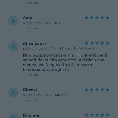
il y a 3 ans
Amy
A
Inscrit depuis 2022
·
15
avis
il y a 3 ans
Alice Laura
A
Inscrit depuis 2014
·
32
avis
·
1
chargements
Non possono mancare tra gli oggetti degli
amanti del cucito prodotto utilissimo con
diversi usi. Acquistato ad un prezzo
bassissimo. Consigliato
il y a 3 ans
Cheryl
C
Inscrit depuis 2020
·
120
avis
il y a 3 ans
Daniela