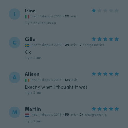
Irina
I
Inscrit depuis 2018
·
22
avis
il y a environ un an
Cilla
C
Inscrit depuis 2016
·
24
avis
·
7
chargements
Ok
il y a 2 ans
Alison
A
Inscrit depuis 2017
·
129
avis
Exactly what I thought it was
il y a 2 ans
Martin
M
Inscrit depuis 2018
·
59
avis
·
24
chargements
il y a 2 ans