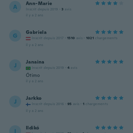
Ann-Marie
A
Inscrit depuis 2019
·
3
avis
il y a 2 ans
Gabriela
G
Inscrit depuis 2017
·
1510
avis
·
1021
chargements
il y a 2 ans
Janaina
J
Inscrit depuis 2019
·
4
avis
Ótimo
il y a 2 ans
Jarkko
J
Inscrit depuis 2016
·
95
avis
·
1
chargements
il y a 2 ans
Ildikó
I