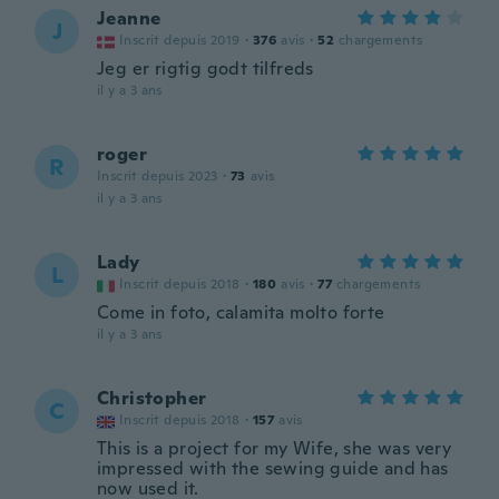
Jeanne
J
Inscrit depuis 2019
·
376
avis
·
52
chargements
Jeg er rigtig godt tilfreds
il y a 3 ans
roger
R
Inscrit depuis 2023
·
73
avis
il y a 3 ans
Lady
L
Inscrit depuis 2018
·
180
avis
·
77
chargements
Come in foto, calamita molto forte
il y a 3 ans
Christopher
C
Inscrit depuis 2018
·
157
avis
This is a project for my Wife, she was very
impressed with the sewing guide and has
now used it.