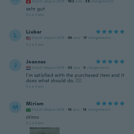
Inscrit depuis 2019
·
102
avis
·
26
chargements
sehr gut
il y a 3 ans
Liubar
L
Inscrit depuis 2019
·
65
avis
·
17
chargements
il y a 3 ans
Joannes
J
Inscrit depuis 2019
·
53
avis
·
5
chargements
I'm satisfied with the purchased item and it
does what should do. 👍🏼
il y a 3 ans
Miriam
M
Inscrit depuis 2018
·
16
avis
·
12
chargements
ótimo
il y a 3 ans