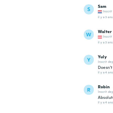
Sam
S
Inscrit
il y a 3 ans
Walter
W
Inscrit
il y a 3 ans
Yuly
Y
Inscrit de
Doesn't
il y a 4 ans
Robin
R
Inscrit de
Absolute
il y a 4 ans