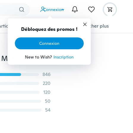
Connexion
Articles pour animaux domestiques
Afficher plus
Débloquez des promos !
Connexion
Mode Dents Visage Masque Effrayant Bouche Muffle Masques pour Femmes/Hommes/Enfants Accessoires (Convient à Toutes Les Saisons)
New to Wish?
Inscription
846
220
120
50
54