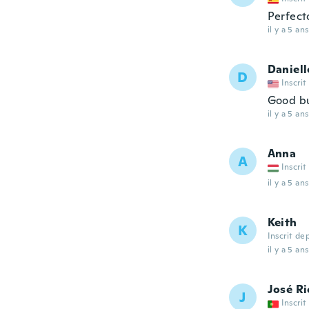
Perfect
il y a 5 ans
Daniell
D
Inscrit
Good but
il y a 5 ans
Anna
A
Inscrit
il y a 5 ans
Keith
K
Inscrit de
il y a 5 ans
José R
J
Inscrit