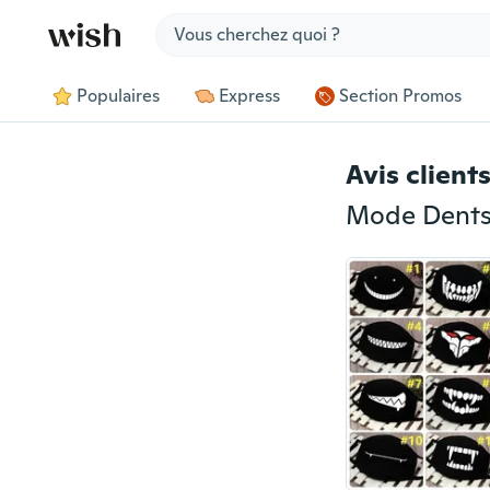
Jump to section
Populaires
Express
Section Promos
Avis client