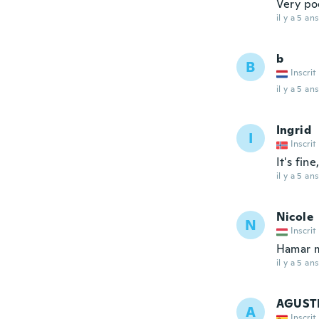
Very po
il y a 5 ans
b
B
Inscrit
il y a 5 ans
Ingrid
I
Inscrit
It's fin
il y a 5 ans
Nicole
N
Inscrit
Hamar m
il y a 5 ans
AGUST
A
Inscrit