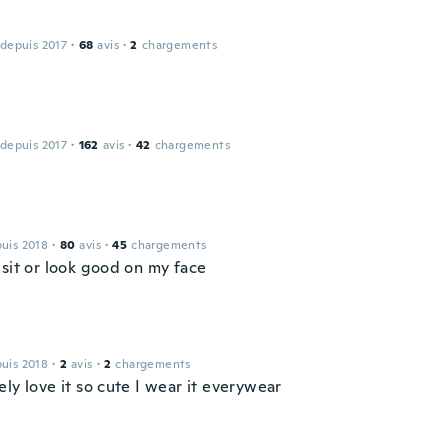
 depuis 2017
·
68
avis
·
2
chargements
 depuis 2017
·
162
avis
·
42
chargements
puis 2018
·
80
avis
·
45
chargements
 sit or look good on my face
puis 2018
·
2
avis
·
2
chargements
ly love it so cute I wear it everywear