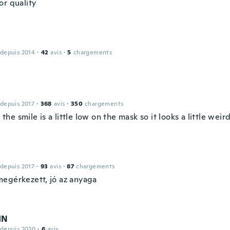
or quality
 depuis 2014
·
42
avis
·
5
chargements
 depuis 2017
·
368
avis
·
350
chargements
e, the smile is a little low on the mask so it looks a little weir
 depuis 2017
·
93
avis
·
87
chargements
egérkezett, jó az anyaga
IN
 depuis 2020
·
6
avis