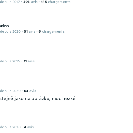
 depuis 2017
·
393
avis
·
145
chargements
ndra
 depuis 2020
·
31
avis
·
6
chargements
 depuis 2015
·
11
avis
 depuis 2020
·
63
avis
stejně jako na obrázku, moc hezké
 depuis 2020
·
4
avis