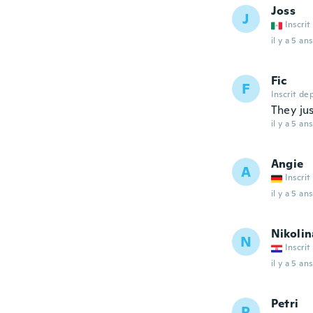
Joss
J
Inscrit
il y a 5 ans
Fic
F
Inscrit de
They ju
il y a 5 ans
Angie
A
Inscrit
il y a 5 ans
Nikolin
N
Inscrit
il y a 5 ans
Petri
P