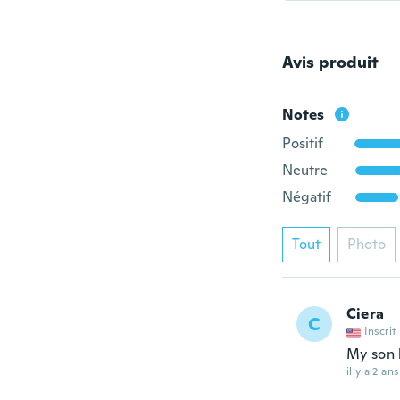
Avis produit
Notes
Positif
Neutre
Négatif
Tout
Photo
Ciera
C
Inscrit
My son 
il y a 2 ans