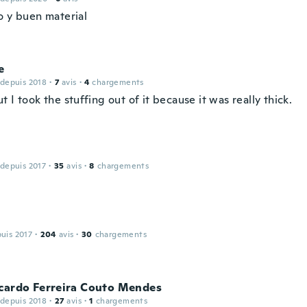
o y buen material
e
 depuis 2018
·
7
avis
·
4
chargements
 I took the stuffing out of it because it was really thick.
 depuis 2017
·
35
avis
·
8
chargements
puis 2017
·
204
avis
·
30
chargements
icardo Ferreira Couto Mendes
 depuis 2018
·
27
avis
·
1
chargements