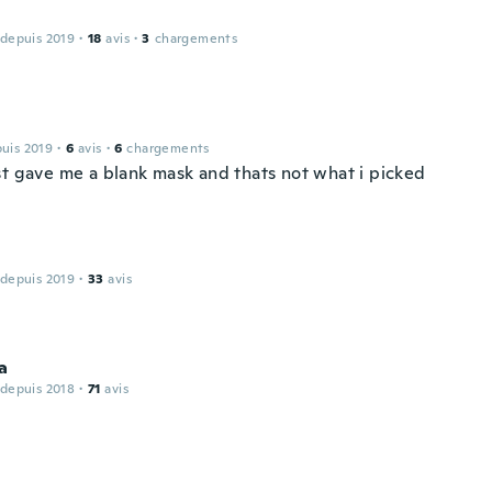
 depuis 2019
·
18
avis
·
3
chargements
puis 2019
·
6
avis
·
6
chargements
st gave me a blank mask and thats not what i picked
 depuis 2019
·
33
avis
a
 depuis 2018
·
71
avis