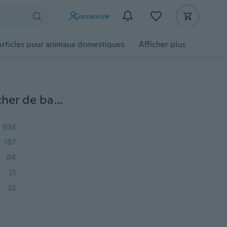
Connexion
Articles pour animaux domestiques
Afficher plus
Bébé garçon et fille chaussettes chaussettes de plancher de bas de page de fond de bande dessinée nouveau-né antidérapante 6-18 mois infantile tête de dessin animé mignon
934
187
84
21
32