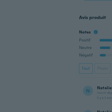
Avis produit
Notes
Positif
Neutre
Négatif
Tout
Photo
Natalie
N
Inscrit de
il y a 2 ans