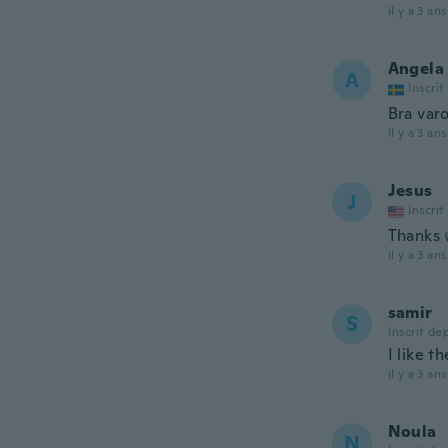
il y a 3 ans
Angela
A
Inscrit
Bra varo
il y a 3 ans
Jesus
J
Inscrit
Thanks 
il y a 3 ans
samir
S
Inscrit de
I like t
il y a 3 ans
Noula
N