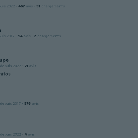
puis 2022
·
467
avis
·
51
chargements
a
puis 2017
·
94
avis
·
2
chargements
upe
 depuis 2022
·
71
avis
itos
 depuis 2017
·
576
avis
 depuis 2022
·
4
avis