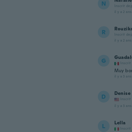
Natalie
N
Inscrit de
il y a 2 ans
Rouzik
R
Inscrit de
il y a 2 ans
Guadal
G
Inscrit
Muy bon
il y a 3 ans
Denise
D
Inscrit
il y a 3 ans
Lella
L
Inscrit