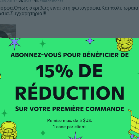
puis 2019
·
26
avis
·
16
chargements
ορφα.Οπως ακριβως ειναι στη φωτογραφια.Και πολυ ωραια
σια.Συγχαρητηρια!!!
15% DE
 depuis 2021
·
3
avis
 segundos que compró y son monísimos
RÉDUCTION
RSOM
SUR VOTRE PREMIÈRE COMMANDE
 depuis 2022
·
2
avis
 é muito bom. Boa qualidade
Remise max. de 5 $US.
1 code par client.