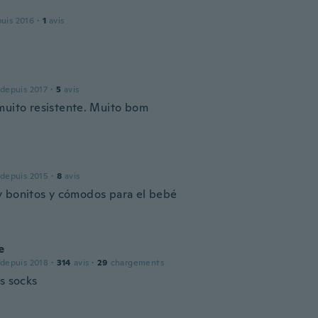
puis 2016
·
1
avis
 depuis 2017
·
5
avis
muito resistente. Muito bom
 depuis 2015
·
8
avis
 bonitos y cómodos para el bebé
e
 depuis 2018
·
314
avis
·
29
chargements
s socks