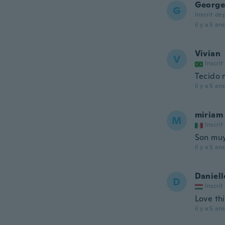
George
G
Inscrit de
il y a 5 ans
Vivian
V
Inscrit
Tecido 
il y a 5 ans
miriam
M
Inscrit
Son muy
il y a 5 ans
Daniell
D
Inscrit
Love thi
il y a 5 ans