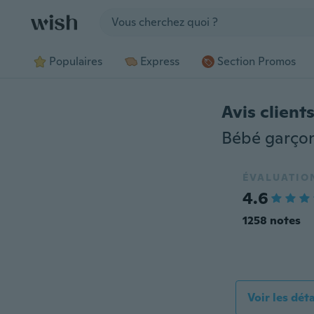
Jump to section
Populaires
Express
Section Promos
Avis client
ÉVALUATIO
4.6
1258 notes
Voir les dét