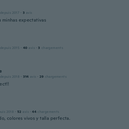
 depuis 2017
·
3
avis
 minhas expectativas
 depuis 2015
·
40
avis
·
3
chargements
e
 depuis 2018
·
314
avis
·
29
chargements
ect!!
puis 2018
·
52
avis
·
44
chargements
o, colores vivos y talla perfecta.