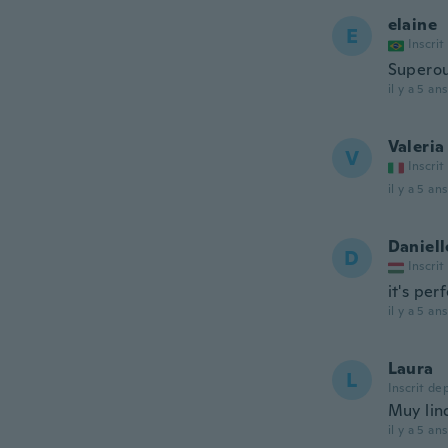
elaine
E
Inscrit
Superou
il y a 5 ans
Valeria
V
Inscrit
il y a 5 ans
Daniell
D
Inscrit
it's perf
il y a 5 ans
Laura
L
Inscrit de
Muy lind
il y a 5 ans