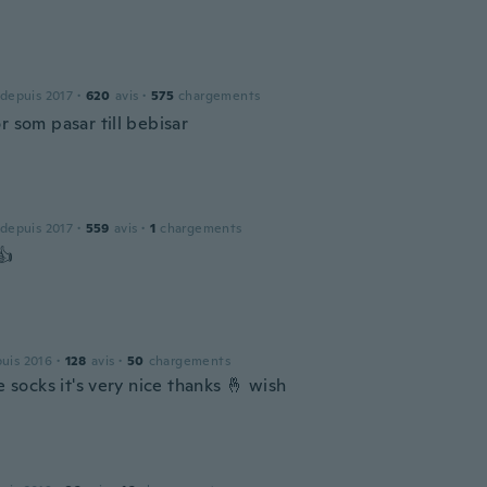
 depuis 2017
·
620
avis
·
575
chargements
r som pasar till bebisar
 depuis 2017
·
559
avis
·
1
chargements
👍
puis 2016
·
128
avis
·
50
chargements
he socks it's very nice thanks 🤞 wish