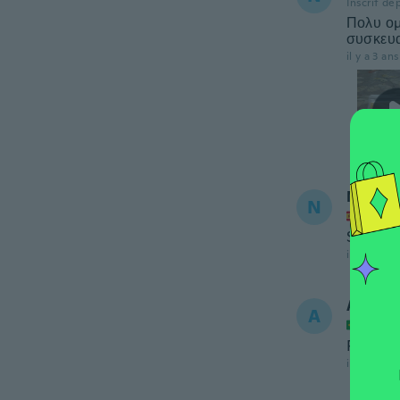
Inscrit de
Πολυ ομ
συσκευα
il y a 3 ans
Noemi
N
Inscrit
Son los
il y a 3 ans
ANDE
A
Inscrit
Produto
il y a 3 ans