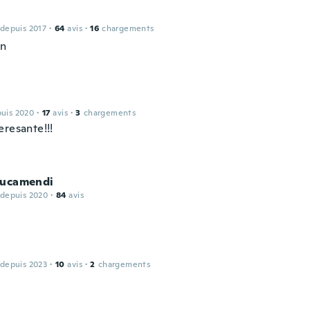
 depuis 2017
·
64
avis
·
16
chargements
en
puis 2020
·
17
avis
·
3
chargements
eresante!!!
Nucamendi
 depuis 2020
·
84
avis
 depuis 2023
·
10
avis
·
2
chargements