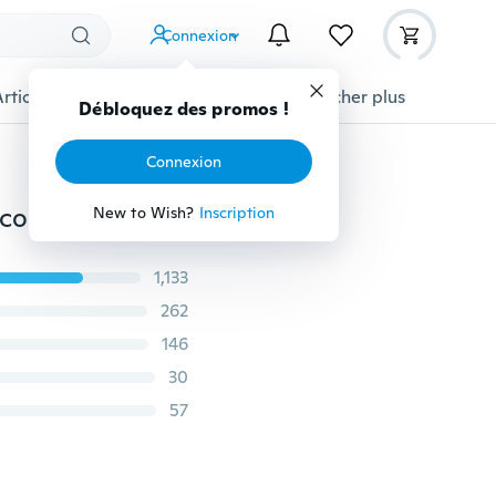
Connexion
Articles pour animaux domestiques
Afficher plus
Débloquez des promos !
Connexion
16CM * 3.8CM ÉDITION LIMITÉE Creative Vinyle Autocollant De Fenêtre De Voiture De Voiture-style Decal Noir/Blanc
New to Wish?
Inscription
1,133
262
146
30
57