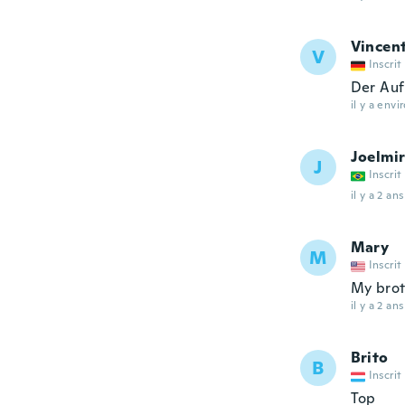
Vincen
V
Inscrit
Der Aufk
il y a envi
Joelmir
J
Inscrit
il y a 2 ans
Mary
M
Inscrit
My brot
il y a 2 ans
Brito
B
Inscrit
Top