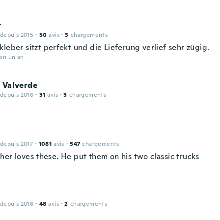
t
 depuis 2015
·
50
avis
·
3
chargements
leber sitzt perfekt und die Lieferung verlief sehr zügig.
ron un an
 Valverde
 depuis 2016
·
31
avis
·
3
chargements
 depuis 2017
·
1081
avis
·
547
chargements
her loves these. He put them on his two classic trucks
 depuis 2016
·
48
avis
·
2
chargements