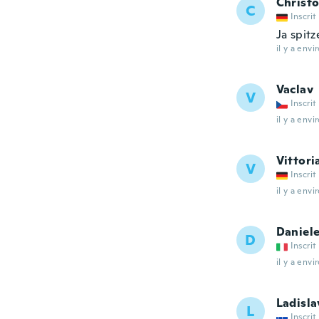
Christ
C
Inscrit
Ja spit
il y a envi
Vaclav
V
Inscrit
il y a envi
Vittori
V
Inscrit
il y a envi
Daniel
D
Inscrit
il y a envi
Ladisla
L
Inscrit