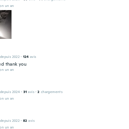
ron un an
 depuis 2022
·
124
avis
ed thank you
ron un an
 depuis 2024
·
31
avis
·
2
chargements
ron un an
 depuis 2022
·
82
avis
ron un an