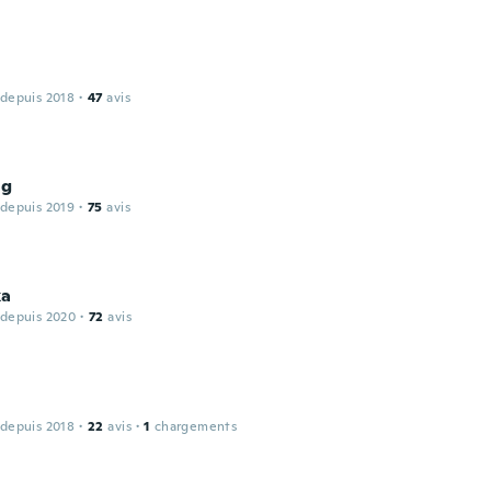
 depuis 2018
·
47
avis
ng
 depuis 2019
·
75
avis
ka
 depuis 2020
·
72
avis
 depuis 2018
·
22
avis
·
1
chargements