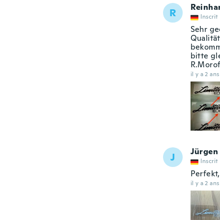
Reinha
R
Inscrit
Sehr ge
Qualitä
bekomme
bitte g
R.Morof
il y a 2 ans
Jürgen
J
Inscrit
Perfekt
il y a 2 ans