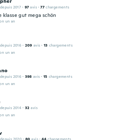
opher
 depuis 2017
·
97
avis
·
77
chargements
ze klasse gut mega schön
ron un an
 depuis 2016
·
209
avis
·
13
chargements
ron un an
ano
 depuis 2016
·
398
avis
·
15
chargements
ron un an
e
 depuis 2014
·
32
avis
ron un an
v
 depuis 2020
·
80
avis
·
44
chargements