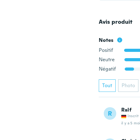
Avis produit
Notes
Positif
Neutre
Négatif
Tout
Photo
Ralf
R
Inscrit
il y a 5 mo