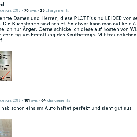
rd
 depuis 2015
·
70
avis
·
25
chargements
ehrte Damen und Herren, diese PLOTT’s sind LEIDER von se
t. Die Buchstaben sind schief. So etwas kann man auf kein 
 ich nur Ärger. Gerne schicke ich diese auf Kosten von Wi
leichzeitig um Erstattung des Kaufbetrags. Mit freundliche
f
 depuis 2018
·
181
avis
·
64
chargements
, hab schon eins am Auto haftet perfekt und sieht gut aus