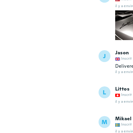
il y a envi
Jason
J
Inscrit
Deliver
il y a envi
Littos
L
Inscrit
il y a envi
Mikael
M
Inscrit
il y a envi