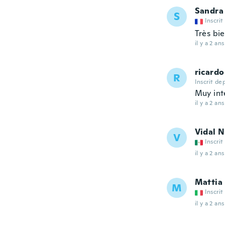
Sandra
S
Inscrit
Très bi
il y a 2 ans
ricardo
R
Inscrit de
Muy int
il y a 2 ans
Vidal 
V
Inscrit
il y a 2 ans
Mattia
M
Inscrit
il y a 2 ans