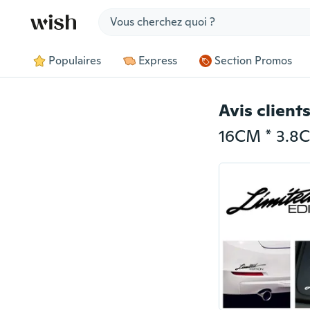
Jump to section
Populaires
Express
Section Promos
Avis client