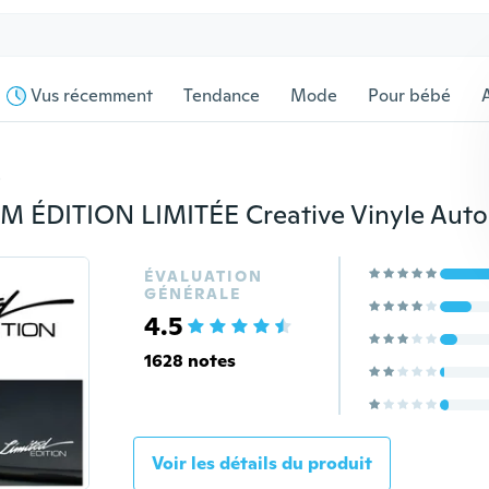
Vus récemment
Tendance
Mode
Pour bébé
s
ÉVALUATION
GÉNÉRALE
4.5
1628 notes
Voir les détails du produit