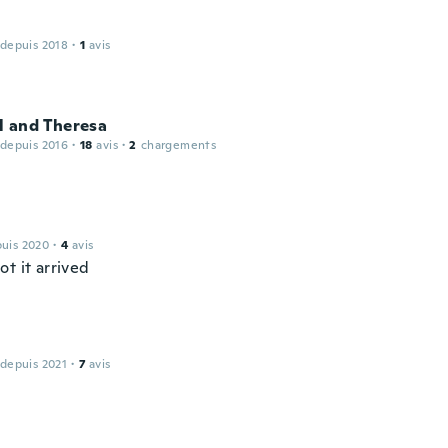
 depuis 2018
·
1
avis
l and Theresa
 depuis 2016
·
18
avis
·
2
chargements
puis 2020
·
4
avis
t it arrived
 depuis 2021
·
7
avis