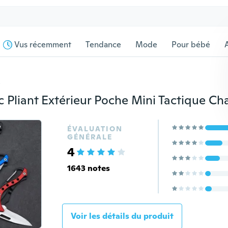
Vus récemment
Tendance
Mode
Pour bébé
s
ÉVALUATION
GÉNÉRALE
4
1643 notes
Voir les détails du produit