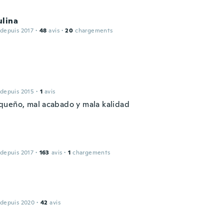
ulina
 depuis 2017
·
48
avis
·
20
chargements
 depuis 2015
·
1
avis
ueño, mal acabado y mala kalidad
 depuis 2017
·
163
avis
·
1
chargements
 depuis 2020
·
42
avis