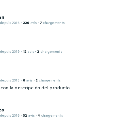
an
 depuis 2016
·
226
avis
·
7
chargements
 depuis 2019
·
12
avis
·
2
chargements
 depuis 2018
·
8
avis
·
2
chargements
con la descripción del producto
co
 depuis 2016
·
32
avis
·
4
chargements