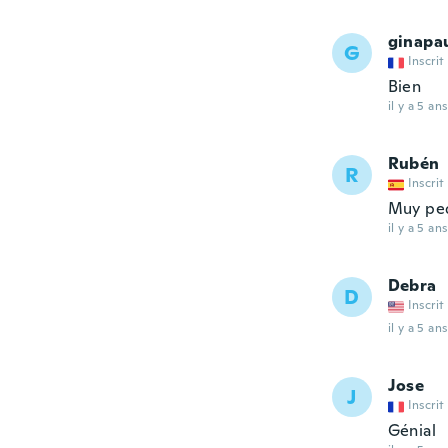
ginapa
G
Inscrit
Bien
il y a 5 ans
Rubén
R
Inscrit
Muy peq
il y a 5 ans
Debra
D
Inscrit
il y a 5 ans
Jose
J
Inscrit
Génial