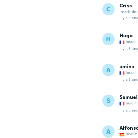
Criss
C
Inscrit de
il y a 5 ans
Hugo
H
Inscrit
il y a 5 ans
amina
A
Inscrit
il y a 5 ans
Samuel
S
Inscrit
il y a 5 ans
Alfons
A
Inscrit