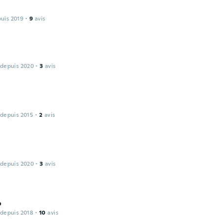
puis 2019
·
9
avis
 depuis 2020
·
3
avis
 depuis 2015
·
2
avis
 depuis 2020
·
3
avis
o
 depuis 2018
·
10
avis