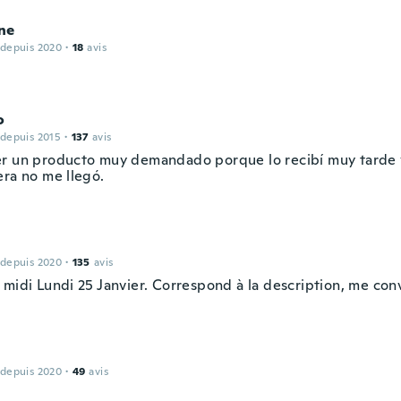
ne
 depuis 2020
·
18
avis
o
 depuis 2015
·
137
avis
r un producto muy demandado porque lo recibí muy tarde y
era no me llegó.
 depuis 2020
·
135
avis
 midi Lundi 25 Janvier. Correspond à la description, me con
 depuis 2020
·
49
avis