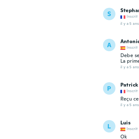
Stepha
S
Inscrit
il y a 5 ans
Antoni
A
Inscrit
Debe se
La prim
il y a 5 ans
Patrick
P
Inscrit
Reçu ce
il y a 5 ans
Luis
L
Inscrit
Ok