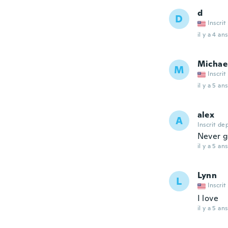
d
D
Inscrit
il y a 4 ans
Michae
M
Inscrit
il y a 5 ans
alex
A
Inscrit de
Never go
il y a 5 ans
Lynn
L
Inscrit
I love
il y a 5 ans