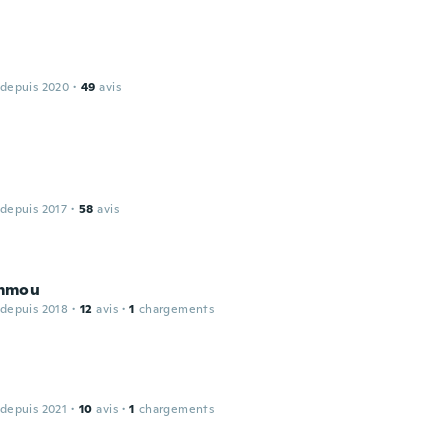
 depuis 2020
·
49
avis
 depuis 2017
·
58
avis
mmou
 depuis 2018
·
12
avis
·
1
chargements
 depuis 2021
·
10
avis
·
1
chargements