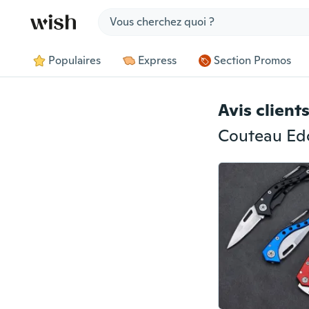
Jump to section
Populaires
Express
Section Promos
Avis client