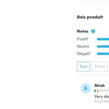
Avis produit
Notes
Positif
Neutre
Négatif
Tout
Photo
Atish
A
Inscrit
Very sh
il y a 2 ans