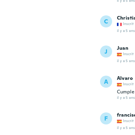
il y a 5 ans
Christi
C
Inscrit
il y a 5 ans
Juan
J
Inscrit
il y a 5 ans
Alvaro
A
Inscrit
Cumple 
il y a 5 ans
francis
F
Inscrit
il y a 5 ans