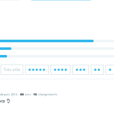
Très utile
 depuis 2013
·
60
avis
·
10
chargements
arp 👌