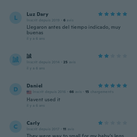
Luz Dary
L
Inscrit depuis 2019
·
6
avis
Llegaron antes del tiempo indicado, muy
buenas
il y a 6 ans
誠
誠
Inscrit depuis 2014
·
25
avis
il y a 6 ans
Daniel
D
Inscrit depuis 2016
·
66
avis
·
15
chargements
Havent used it
il y a 6 ans
Carly
C
Inscrit depuis 2017
·
11
avis
They were way to small for my baby's legs.