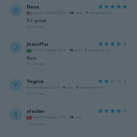
Dana
D
Inscrit depuis 2016
·
30
avis
·
7
chargements
Fit great
il y a 6 ans
jheniffer
J
Inscrit depuis 2019
·
19
avis
·
1
chargements
Bom
il y a 6 ans
Yngrid
Y
Inscrit depuis 2017
·
6
avis
·
1
chargements
il y a 6 ans
stocker
S
Inscrit depuis 2016
·
23
avis
il y a 6 ans