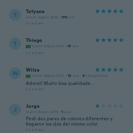
Tatyana
T
Inscrit depuis 2018
·
179
avis
il y a 6 ans
Thiago
T
Inscrit depuis 2016
·
13
avis
il y a 6 ans
Wilza
W
Inscrit depuis 2020
·
12
avis
·
8
chargements
Adorei! Muito boa qualidade.
il y a 6 ans
Jorge
J
Inscrit depuis 2019
·
1
avis
Pedí dos pares de colores diferentes y
llegaron los dos del mismo color
il y a 6 ans