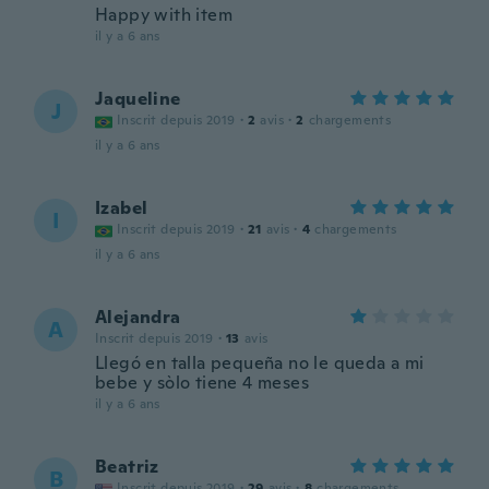
Happy with item
il y a 6 ans
Jaqueline
J
Inscrit depuis 2019
·
2
avis
·
2
chargements
il y a 6 ans
Izabel
I
Inscrit depuis 2019
·
21
avis
·
4
chargements
il y a 6 ans
Alejandra
A
Inscrit depuis 2019
·
13
avis
Llegó en talla pequeña no le queda a mi
bebe y sòlo tiene 4 meses
il y a 6 ans
Beatriz
B
Inscrit depuis 2019
·
29
avis
·
8
chargements