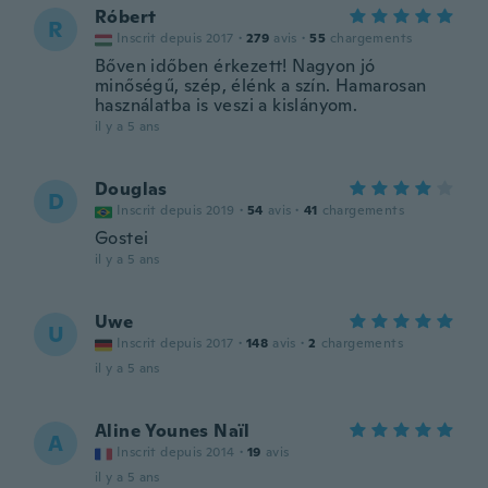
Róbert
R
Inscrit depuis 2017
·
279
avis
·
55
chargements
Bőven időben érkezett! Nagyon jó
minőségű, szép, élénk a szín. Hamarosan
használatba is veszi a kislányom.
il y a 5 ans
Douglas
D
Inscrit depuis 2019
·
54
avis
·
41
chargements
Gostei
il y a 5 ans
Uwe
U
Inscrit depuis 2017
·
148
avis
·
2
chargements
il y a 5 ans
Aline Younes Naïl
A
Inscrit depuis 2014
·
19
avis
il y a 5 ans