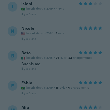
isleni
I
Inscrit depuis 2019
·
4
avis
il y a 6 ans
Nicole
N
Inscrit depuis 2017
·
9
avis
il y a 6 ans
Beto
B
Inscrit depuis 2015
·
94
avis
·
22
chargements
Buenisimo
il y a 6 ans
Fábio
F
Inscrit depuis 2019
·
13
avis
·
4
chargements
il y a 6 ans
Mia