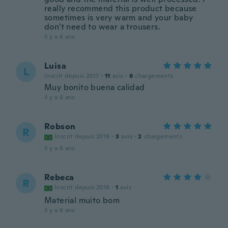
really recommend this product because
sometimes is very warm and your baby
don't need to wear a trousers.
il y a 6 ans
Luisa
L
Inscrit depuis 2017
·
11
avis
·
6
chargements
Muy bonito buena calidad
il y a 6 ans
Robson
R
Inscrit depuis 2019
·
3
avis
·
2
chargements
il y a 6 ans
Rebeca
R
Inscrit depuis 2018
·
1
avis
Material muito bom
il y a 6 ans