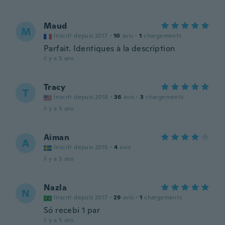
Maud
M
Inscrit depuis 2017
·
10
avis
·
1
chargements
Parfait. Identiques à la description
il y a 5 ans
Tracy
T
Inscrit depuis 2018
·
36
avis
·
3
chargements
il y a 5 ans
Aiman
A
Inscrit depuis 2015
·
4
avis
il y a 5 ans
Nazla
N
Inscrit depuis 2017
·
29
avis
·
1
chargements
Só recebi 1 par
il y a 5 ans