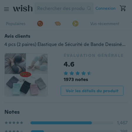
Connexion
Populaires
Vus récemment
Avis clients
4 pcs (2 paires) Élastique de Sécurité de Bande Dessinée Coton Bébé Genouillères Protecteur Rampant Enfants Genouillères Enfants Genouillère Courte Bébé Jambières
ÉVALUATION GÉNÉRALE
4.6
1973 notes
Voir les détails du produit
Notes
1,467
298