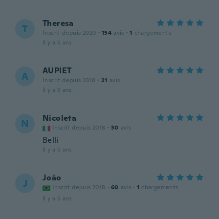
Theresa
T
Inscrit depuis 2020
·
154
avis
·
1
chargements
il y a 5 ans
AUPIET
A
Inscrit depuis 2018
·
21
avis
il y a 5 ans
Nicoleta
N
Inscrit depuis 2018
·
30
avis
Belli
il y a 5 ans
João
J
Inscrit depuis 2018
·
60
avis
·
1
chargements
il y a 5 ans