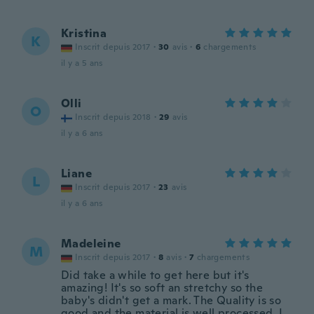
Kristina
K
Inscrit depuis 2017
·
30
avis
·
6
chargements
il y a 5 ans
Olli
O
Inscrit depuis 2018
·
29
avis
il y a 6 ans
Liane
L
Inscrit depuis 2017
·
23
avis
il y a 6 ans
Madeleine
M
Inscrit depuis 2017
·
8
avis
·
7
chargements
Did take a while to get here but it's
amazing! It's so soft an stretchy so the
baby's didn't get a mark. The Quality is so
good and the material is well processed. I