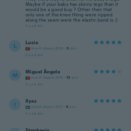
Maybe if your baby has skinny legs than it
would be a good buy ? Other then that
only one of the knee thing were ripped
along the seem were the elastic band is :)
il y a 6 ans
Lucia
L
Inscrit depuis 2020
·
5
avis
il y a 6 ans
Miguel Ângelo
M
Inscrit depuis 2015
·
72
avis
il y a 6 ans
Ilyas
I
Inscrit depuis 2017
·
9
avis
il y a 6 ans
Stephanie