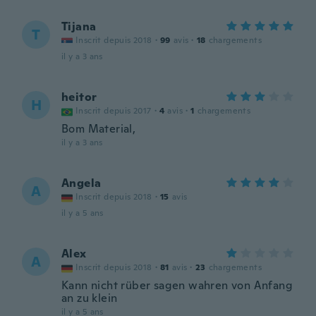
Tijana
T
Inscrit depuis 2018
·
99
avis
·
18
chargements
il y a 3 ans
heitor
H
Inscrit depuis 2017
·
4
avis
·
1
chargements
Bom Material,
il y a 3 ans
Angela
A
Inscrit depuis 2018
·
15
avis
il y a 5 ans
Alex
A
Inscrit depuis 2018
·
81
avis
·
23
chargements
Kann nicht rüber sagen wahren von Anfang
an zu klein
il y a 5 ans