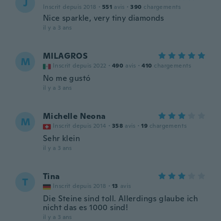
J
Inscrit depuis 2018
·
551
avis
·
390
chargements
Nice sparkle, very tiny diamonds
il y a 3 ans
MILAGROS
M
Inscrit depuis 2022
·
490
avis
·
410
chargements
No me gustó
il y a 3 ans
Michelle Neona
M
Inscrit depuis 2014
·
358
avis
·
19
chargements
Sehr klein
il y a 3 ans
Tina
T
Inscrit depuis 2018
·
13
avis
Die Steine sind toll. Allerdings glaube ich
nicht das es 1000 sind!
il y a 3 ans