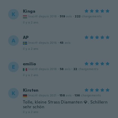
Kinga
K
Inscrit depuis 2018
·
519
avis
·
222
chargements
il y a 2 ans
AP
A
Inscrit depuis 2016
·
43
avis
il y a 2 ans
emilio
E
Inscrit depuis 2018
·
58
avis
·
22
chargements
il y a 2 ans
Kirsten
K
Inscrit depuis 2021
·
158
avis
·
136
chargements
Tolle, kleine Strass Diamanten 💎. Schillern
sehr schön
il y a 2 ans