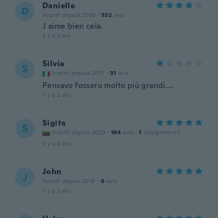
Danielle
D
Inscrit depuis 2020
·
552
avis
J aime bien cela.
il y a 2 ans
Silvia
S
Inscrit depuis 2017
·
31
avis
Pensavo fossero molto più grandi....
il y a 2 ans
Sigita
S
Inscrit depuis 2020
·
164
avis
·
1
chargements
il y a 2 ans
John
J
Inscrit depuis 2018
·
8
avis
il y a 2 ans