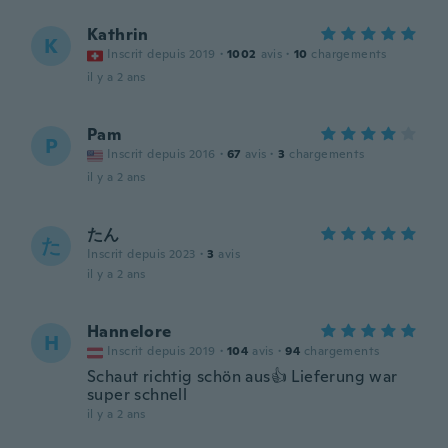
Kathrin
K
Inscrit depuis 2019
·
1002
avis
·
10
chargements
il y a 2 ans
Pam
P
Inscrit depuis 2016
·
67
avis
·
3
chargements
il y a 2 ans
たん
た
Inscrit depuis 2023
·
3
avis
il y a 2 ans
Hannelore
H
Inscrit depuis 2019
·
104
avis
·
94
chargements
Schaut richtig schön aus👍 Lieferung war
super schnell
il y a 2 ans