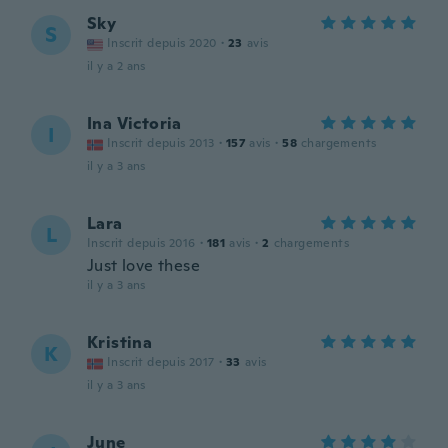
Sky
S
Inscrit depuis 2020
·
23
avis
il y a 2 ans
Ina Victoria
I
Inscrit depuis 2013
·
157
avis
·
58
chargements
il y a 3 ans
Lara
L
Inscrit depuis 2016
·
181
avis
·
2
chargements
Just love these
il y a 3 ans
Kristina
K
Inscrit depuis 2017
·
33
avis
il y a 3 ans
June