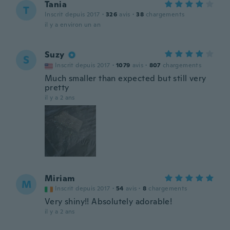
Tania
T
Inscrit depuis 2017
·
326
avis
·
38
chargements
il y a environ un an
Suzy
S
Inscrit depuis 2017
·
1079
avis
·
807
chargements
Much smaller than expected but still very
pretty
il y a 2 ans
Miriam
M
Inscrit depuis 2017
·
54
avis
·
8
chargements
Very shiny!! Absolutely adorable!
il y a 2 ans