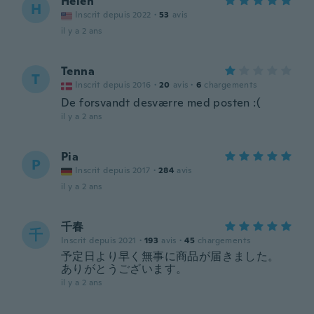
Helen
H
Inscrit depuis 2022
·
53
avis
il y a 2 ans
Tenna
T
Inscrit depuis 2016
·
20
avis
·
6
chargements
De forsvandt desværre med posten :(
il y a 2 ans
Pia
P
Inscrit depuis 2017
·
284
avis
il y a 2 ans
千春
千
Inscrit depuis 2021
·
193
avis
·
45
chargements
予定日より早く無事に商品が届きました。
ありがとうございます。
il y a 2 ans