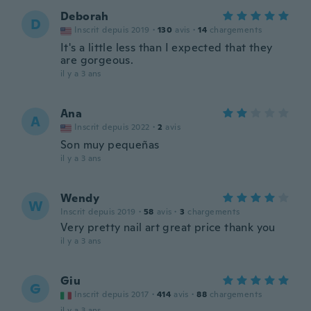
Deborah
D
Inscrit depuis 2019
·
130
avis
·
14
chargements
It's a little less than I expected that they
are gorgeous.
il y a 3 ans
Ana
A
Inscrit depuis 2022
·
2
avis
Son muy pequeñas
il y a 3 ans
Wendy
W
Inscrit depuis 2019
·
58
avis
·
3
chargements
Very pretty nail art great price thank you
il y a 3 ans
Giu
G
Inscrit depuis 2017
·
414
avis
·
88
chargements
il y a 3 ans