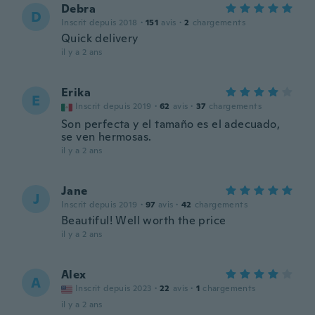
Debra
D
Inscrit depuis 2018
·
151
avis
·
2
chargements
Quick delivery
il y a 2 ans
Erika
E
Inscrit depuis 2019
·
62
avis
·
37
chargements
Son perfecta y el tamaño es el adecuado,
se ven hermosas.
il y a 2 ans
Jane
J
Inscrit depuis 2019
·
97
avis
·
42
chargements
Beautiful! Well worth the price
il y a 2 ans
Alex
A
Inscrit depuis 2023
·
22
avis
·
1
chargements
il y a 2 ans