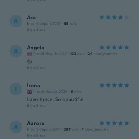
Ara
A
Inscrit depuis 2021
·
68
avis
il y a 3 ans
Angela
A
Inscrit depuis 2017
·
122
avis
·
24
chargements
👍
il y a 3 ans
Irena
I
Inscrit depuis 2020
·
6
avis
Love these. So beautiful
il y a 3 ans
Aurora
A
Inscrit depuis 2017
·
297
avis
·
1
chargements
il y a 3 ans