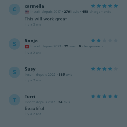
carmella
C
Inscrit depuis 2017
·
2791
avis
·
453
chargements
This will work great
il y a 2 ans
Sonja
S
Inscrit depuis 2023
·
72
avis
·
6
chargements
il y a 2 ans
Susy
S
Inscrit depuis 2022
·
385
avis
il y a 2 ans
Terri
T
Inscrit depuis 2017
·
34
avis
Beautiful
il y a 2 ans