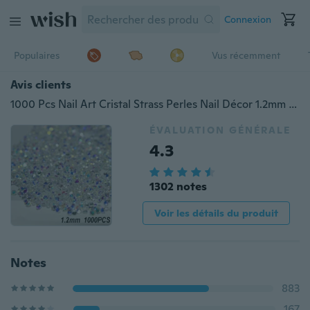
Connexion
Populaires
Vus récemment
Avis clients
1000 Pcs Nail Art Cristal Strass Perles Nail Décor 1.2mm Mini Micro Diamant Perles DIY Accessoires
ÉVALUATION GÉNÉRALE
4.3
1302 notes
Voir les détails du produit
Notes
883
167