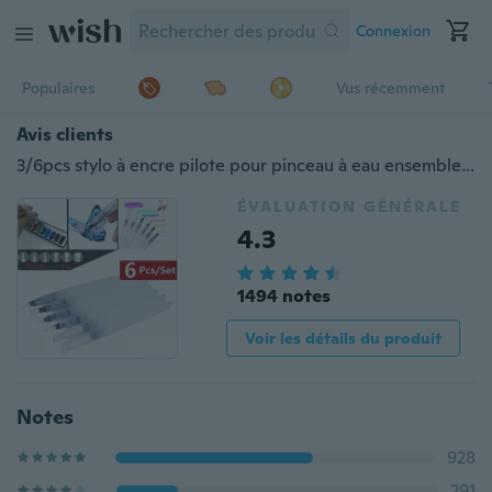
Connexion
Populaires
Vus récemment
Avis clients
3/6pcs stylo à encre pilote pour pinceau à eau ensemble d'outils de peinture calligraphie aquarelle
ÉVALUATION GÉNÉRALE
4.3
1494 notes
Voir les détails du produit
Notes
928
291