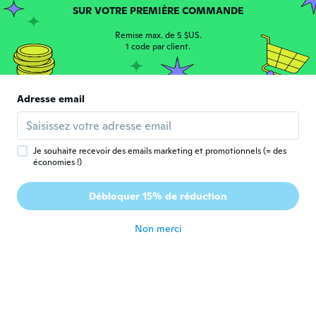
SUR VOTRE PREMIÈRE COMMANDE
Catjerine
C
Remise max. de 5 $US.
Inscrit depuis 2017
·
133
avis
·
5
chargements
1 code par client.
Super
il y a 5 ans
Adresse email
Letícia
L
Inscrit depuis 2018
·
5
avis
il y a 5 ans
Je souhaite recevoir des emails marketing et promotionnels (= des
économies !)
Fernanda
F
Débloquer 15% de réduction
Inscrit depuis 2020
·
3
avis
il y a 5 ans
Non merci
Claraicy
C
Inscrit depuis 2018
·
33
avis
·
15
chargements
I little girl will love them. I wouldn't
recommend for anyone with large hands
though.