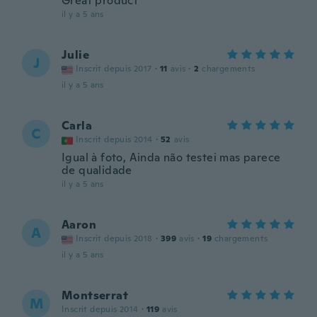
Great product
il y a 5 ans
Julie
J
Inscrit depuis 2017
·
11
avis
·
2
chargements
il y a 5 ans
Carla
C
Inscrit depuis 2014
·
52
avis
Igual à foto, Ainda não testei mas parece
de qualidade
il y a 5 ans
Aaron
A
Inscrit depuis 2018
·
399
avis
·
19
chargements
il y a 5 ans
Montserrat
M
Inscrit depuis 2014
·
119
avis