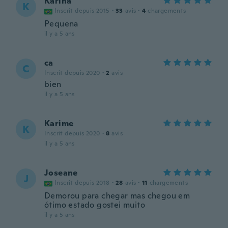
Karina
K
Inscrit depuis 2015
·
33
avis
·
4
chargements
Pequena
il y a 5 ans
ca
C
Inscrit depuis 2020
·
2
avis
bien
il y a 5 ans
Karime
K
Inscrit depuis 2020
·
8
avis
il y a 5 ans
Joseane
J
Inscrit depuis 2018
·
28
avis
·
11
chargements
Demorou para chegar mas chegou em
ótimo estado gostei muito
il y a 5 ans