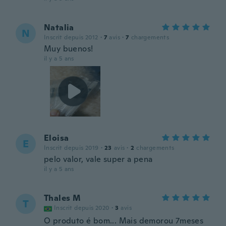
Natalia
N
Inscrit depuis 2012
·
7
avis
·
7
chargements
Muy buenos!
il y a 5 ans
Eloisa
E
Inscrit depuis 2019
·
23
avis
·
2
chargements
pelo valor, vale super a pena
il y a 5 ans
Thales M
T
Inscrit depuis 2020
·
3
avis
O produto é bom... Mais demorou 7meses