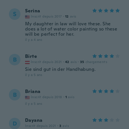
Serina
S
Inscrit depuis 2017
·
12
avis
My daughter in law will love these. She
does a lot of water color painting so these
will be perfect for her.
il y a 4 ans
Birte
B
Inscrit depuis 2021
·
42
avis
·
35
chargements
Sie sind gut in der Handhabung.
il y a 5 ans
Briana
B
Inscrit depuis 2018
·
1
avis
il y a 5 ans
Dayana
D
Inscrit depuis 2021
·
3
avis