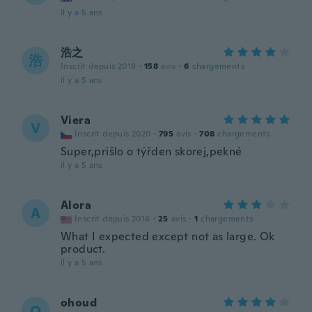
il y a 5 ans
浩之
浩
Inscrit depuis 2019
·
158
avis
·
6
chargements
il y a 5 ans
Viera
V
Inscrit depuis 2020
·
795
avis
·
708
chargements
Super,prišlo o týřden skorej,pekné
il y a 5 ans
Alora
A
Inscrit depuis 2016
·
25
avis
·
1
chargements
What I expected except not as large. Ok
product.
il y a 5 ans
ohoud
O