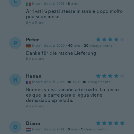
L
Inscrit depuis 2018
·
3
avis
Arrivati 6 pezzi stessa misura e dopo molto
piiu si un mese
il y a 5 ans
Peter
P
Inscrit depuis 2020
·
40
avis
·
20
chargements
Danke für die rasche Lieferung.
il y a 5 ans
Hanan
H
Inscrit depuis 2017
·
18
avis
·
10
chargements
Buenos y una tamaño adecuado. Lo único
es que la parte para el agua viene
demasiado apretada.
il y a 5 ans
Diana
D
Inscrit depuis 2014
·
5
avis
·
1
chargements