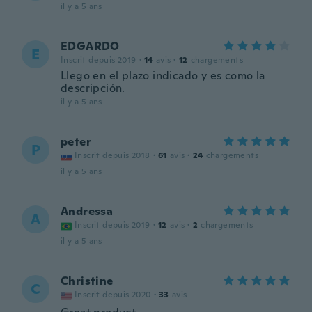
il y a 5 ans
EDGARDO
E
Inscrit depuis 2019
·
14
avis
·
12
chargements
Llego en el plazo indicado y es como la
descripción.
il y a 5 ans
peter
P
Inscrit depuis 2018
·
61
avis
·
24
chargements
il y a 5 ans
Andressa
A
Inscrit depuis 2019
·
12
avis
·
2
chargements
il y a 5 ans
Christine
C
Inscrit depuis 2020
·
33
avis