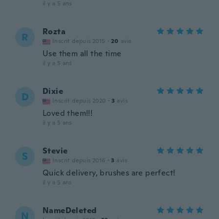
il y a 5 ans
Rozta
R
Inscrit depuis 2015
·
20
avis
Use them all the time
il y a 5 ans
Dixie
D
Inscrit depuis 2020
·
3
avis
Loved them!!!
il y a 5 ans
Stevie
S
Inscrit depuis 2016
·
3
avis
Quick delivery, brushes are perfect!
il y a 5 ans
NameDeleted
N