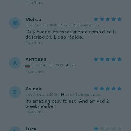
il y a 5 ans
Melisa
M
Inscrit depuis 2018
·
5
avis
·
5
chargements
Muy bueno. Es exactamente como dice la
descripción. Llegó rápido.
il y a 5 ans
Антония
А
Inscrit depuis 2019
·
4
avis
il y a 5 ans
Zainab
Z
Inscrit depuis 2019
·
16
avis
·
1
chargements
Its amazing easy to use. And arrived 2
weeks earlier
il y a 5 ans
Luca