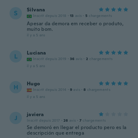
Silvana
S
Inscrit depuis 2018
·
13
avis
·
5
chargements
Apesar da demora em receber o produto,
muito bom.
il y a 5 ans
Luciana
L
Inscrit depuis 2019
·
36
avis
·
2
chargements
il y a 5 ans
Hugo
H
Inscrit depuis 2014
·
9
avis
·
8
chargements
il y a 5 ans
javiera
J
Inscrit depuis 2017
·
26
avis
·
7
chargements
Se demoró en llegar el producto pero es la
descripción que entrega