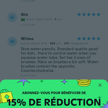
il y a 5 ans
Gih
G
Inscrit depuis 2018
·
1
avis
il y a 5 ans
Wilma
W
Inscrit depuis 2018
·
295
avis
·
271
chargements
Nice water pencils. Standard quality good
for kids . Hard to control water when you
squeeze water tube. Set has 3 sizes of
brushes. Hairs on brushes a bit soft. Water
brushes untwist the opposite.
Counterclockwise.
il y a 5 ans
Eduardo
E
Inscrit depuis 2017
·
38
avis
·
25
chargements
15% DE RÉDUCTION
Perfeito como anunciado
il y a 5 ans