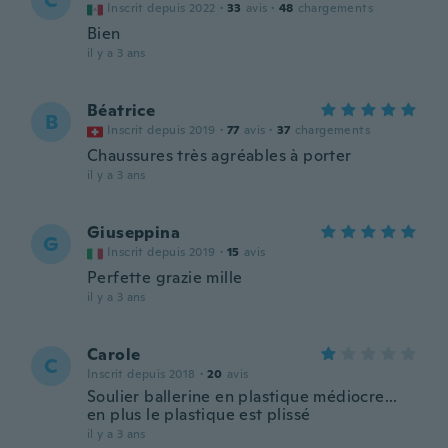
C
Inscrit depuis 2022
·
33
avis
·
48
chargements
Bien
il y a 3 ans
Béatrice
B
Inscrit depuis 2019
·
77
avis
·
37
chargements
Chaussures très agréables à porter
il y a 3 ans
Giuseppina
G
Inscrit depuis 2019
·
15
avis
Perfette grazie mille
il y a 3 ans
Carole
C
Inscrit depuis 2018
·
20
avis
Soulier ballerine en plastique médiocre...
en plus le plastique est plissé
il y a 3 ans