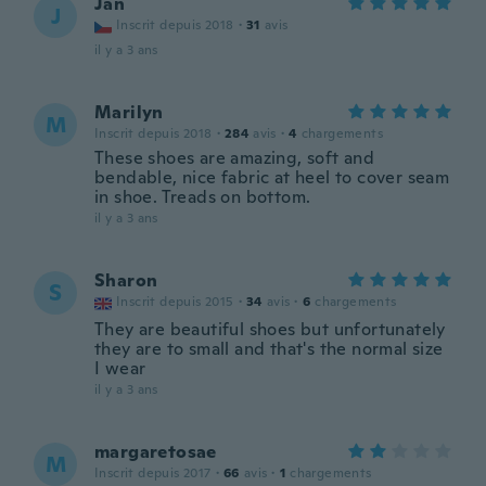
Jan
J
Inscrit depuis 2018
·
31
avis
il y a 3 ans
Marilyn
M
Inscrit depuis 2018
·
284
avis
·
4
chargements
These shoes are amazing, soft and
bendable, nice fabric at heel to cover seam
in shoe. Treads on bottom.
il y a 3 ans
Sharon
S
Inscrit depuis 2015
·
34
avis
·
6
chargements
They are beautiful shoes but unfortunately
they are to small and that's the normal size
I wear
il y a 3 ans
margaretosae
M
Inscrit depuis 2017
·
66
avis
·
1
chargements