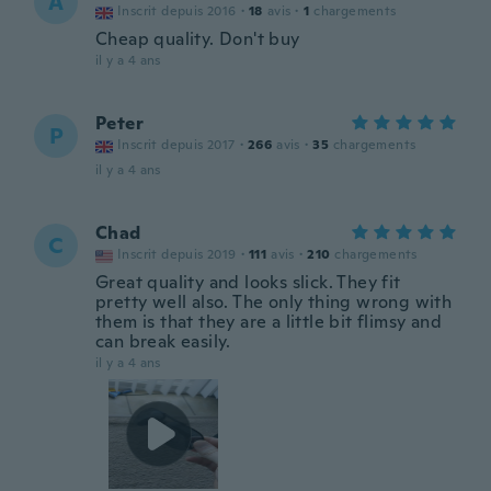
A
Inscrit depuis 2016
·
18
avis
·
1
chargements
Cheap quality. Don't buy
il y a 4 ans
Peter
P
Inscrit depuis 2017
·
266
avis
·
35
chargements
il y a 4 ans
Chad
C
Inscrit depuis 2019
·
111
avis
·
210
chargements
Great quality and looks slick. They fit
pretty well also. The only thing wrong with
them is that they are a little bit flimsy and
can break easily.
il y a 4 ans