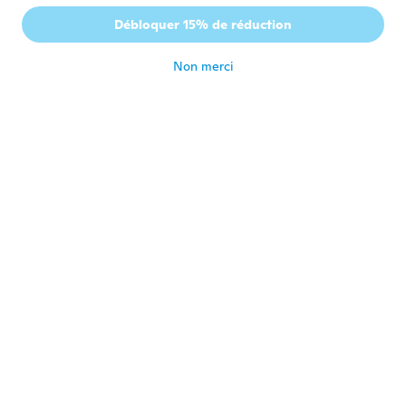
José
J
Débloquer 15% de réduction
Inscrit depuis 2019
·
1
avis
il y a 5 ans
Non merci
Jony
J
Inscrit depuis 2016
·
10
avis
il y a 5 ans
geferson
G
Inscrit depuis 2019
·
16
avis
·
4
chargements
Produto bom pelo preço porém é um
pouco frágil
il y a 5 ans
Marcin
M
Inscrit depuis 2017
·
7
avis
il y a 5 ans