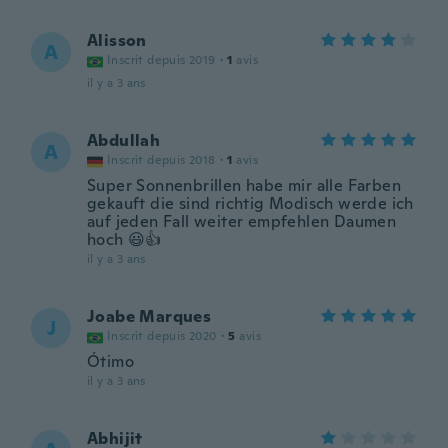
Alisson
A
Inscrit depuis 2019
·
1
avis
il y a 3 ans
Abdullah
A
Inscrit depuis 2018
·
1
avis
Super Sonnenbrillen habe mir alle Farben
gekauft die sind richtig Modisch werde ich
auf jeden Fall weiter empfehlen Daumen
hoch 😃👍
il y a 3 ans
Joabe Marques
J
Inscrit depuis 2020
·
5
avis
Ótimo
il y a 3 ans
Abhijit