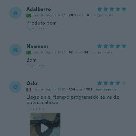
Adalberto
A
Inscrit depuis 2017
·
208
avis
·
4
chargements
Produto bom
il y a 2 ans
Naamani
N
Inscrit depuis 2017
·
42
avis
·
14
chargements
Bom
il y a 3 ans
Oskr
O
Inscrit depuis 2019
·
164
avis
·
102
chargements
Llegó en el tiempo programado se ve de
buena calidad
il y a 3 ans