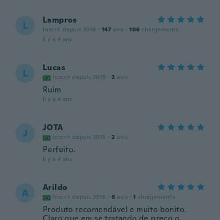
Lampros
L
Inscrit depuis 2016
·
147
avis
·
106
chargements
il y a 4 ans
Lucas
L
Inscrit depuis 2019
·
2
avis
Ruim
il y a 4 ans
JOTA
J
Inscrit depuis 2015
·
2
avis
Perfeito.
il y a 4 ans
Arildo
A
Inscrit depuis 2018
·
6
avis
·
1
chargements
Produto recomendável e muito bonito.
Claro que em se tratando de preço,o