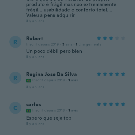
produto é frágil mas não extremamente
frágil... usabilidade e conforto total....
Valeu a pena adquirir.
il y a 5 ans
Robert
R
Inscrit depuis 2019
·
3
avis
·
1
chargements
Un poco débil pero bien
il y a 5 ans
Regina Jose Da Silva
R
Inscrit depuis 2019
·
1
avis
il y a 5 ans
carlos
C
Inscrit depuis 2018
·
1
avis
Espero que seja top
il y a 5 ans