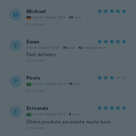
Michael
M
Inscrit depuis 2016
·
42
avis
il y a 2 ans
Ewan
E
Inscrit depuis 2019
·
76
avis
·
43
chargements
Fast delivery
il y a 2 ans
Paulo
P
Inscrit depuis 2019
·
14
avis
il y a 2 ans
Erivando
E
Inscrit depuis 2019
·
8
avis
Ótimo produto excelente muito bom
il y a 2 ans