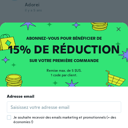
Adorei
il y a 5 ans
Stefan
S
Inscrit depuis 2017
·
21
avis
·
3
chargements
Billig gemacht, aber für den Preis ok
15% DE RÉDUCTION
il y a 5 ans
SUR VOTRE PREMIÈRE COMMANDE
Janderson
J
Inscrit depuis 2019
·
3
avis
Remise max. de 5 $US.
Muito bom gostei e recomendo
1 code par client.
il y a 5 ans
Nicoleta
Adresse email
N
Inscrit depuis 2019
·
20
avis
Sunt foarte frumosi
il y a 5 ans
Je souhaite recevoir des emails marketing et promotionnels (= des
économies !)