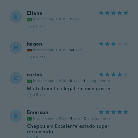
Eliane
E
Inscrit depuis 2019
·
1
avis
il y a 5 ans
hagen
H
Inscrit depuis 2019
·
54
avis
il y a 5 ans
carlos
C
Inscrit depuis 2016
·
3
avis
·
1
chargements
Muito bom fico legal em mim gostei
il y a 5 ans
Emerson
E
Inscrit depuis 2020
·
2
avis
·
2
chargements
Chegou em Excelente estado super
recomendo.
il y a 5 ans