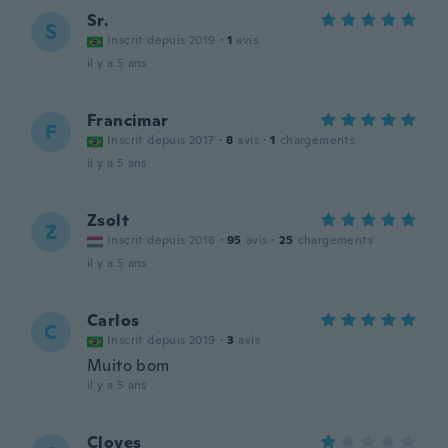
Sr.
S
Inscrit depuis 2019
·
1
avis
il y a 5 ans
Francimar
F
Inscrit depuis 2017
·
8
avis
·
1
chargements
il y a 5 ans
Zsolt
Z
Inscrit depuis 2018
·
95
avis
·
25
chargements
il y a 5 ans
Carlos
C
Inscrit depuis 2019
·
3
avis
Muito bom
il y a 5 ans
Cloves