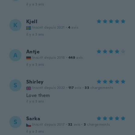
il y a 3 ans
Kjell
K
Inscrit depuis 2021
·
4
avis
il y a 3 ans
Antje
A
Inscrit depuis 2018
·
449
avis
il y a 3 ans
Shirley
S
Inscrit depuis 2022
·
117
avis
·
33
chargements
Love them
il y a 3 ans
Sarka
S
Inscrit depuis 2017
·
32
avis
·
3
chargements
il y a 3 ans