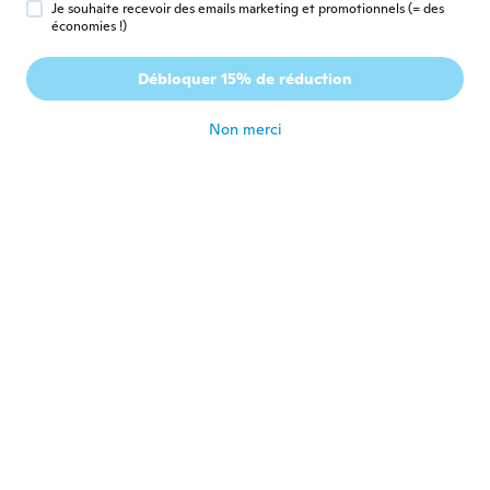
Je souhaite recevoir des emails marketing et promotionnels (= des
économies !)
Steve
S
Débloquer 15% de réduction
Inscrit depuis 2018
·
571
avis
·
6
chargements
il y a 4 ans
Non merci
Kuutti
K
Inscrit depuis 2020
·
3
avis
il y a 4 ans
Amy
A
Inscrit depuis 2017
·
29
avis
il y a 4 ans
Helen
H
Inscrit depuis 2018
·
54
avis
·
5
chargements
il y a 4 ans