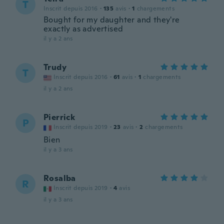
T
Inscrit depuis 2016
·
135
avis
·
1
chargements
Bought for my daughter and they're
exactly as advertised
il y a 2 ans
Trudy
T
Inscrit depuis 2016
·
61
avis
·
1
chargements
il y a 2 ans
Pierrick
P
Inscrit depuis 2019
·
23
avis
·
2
chargements
Bien
il y a 3 ans
Rosalba
R
Inscrit depuis 2019
·
4
avis
il y a 3 ans