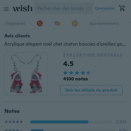
Connexion
Populaires
Vus récemment
Avis clients
Acrylique élégant noël chat chaton boucles d'oreilles goutte balancent nouveauté animaux bijoux pour femmes filles enfants charmes cadeau accessoires
ÉVALUATION GÉNÉRALE
4.5
4100 notes
Voir les détails du produit
Notes
2,922
629