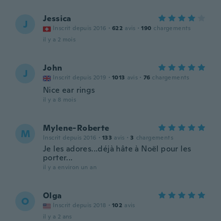
Jessica
J
Inscrit depuis 2016
·
622
avis
·
190
chargements
il y a 2 mois
John
J
Inscrit depuis 2019
·
1013
avis
·
76
chargements
Nice ear rings
il y a 8 mois
Mylene-Roberte
M
Inscrit depuis 2016
·
133
avis
·
3
chargements
Je les adores...déjà hâte à Noël pour les
porter...
il y a environ un an
Olga
O
Inscrit depuis 2018
·
102
avis
il y a 2 ans