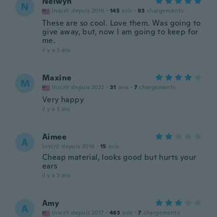
Nelwyn
N
Inscrit depuis 2016
·
145
avis
·
93
chargements
These are so cool. Love them. Was going to
give away, but, now I am going to keep for
me.
il y a 3 ans
Maxine
M
Inscrit depuis 2022
·
31
avis
·
7
chargements
Very happy
il y a 3 ans
Aimee
A
Inscrit depuis 2016
·
15
avis
Cheap material, looks good but hurts your
ears
il y a 3 ans
Amy
A
Inscrit depuis 2017
·
463
avis
·
7
chargements