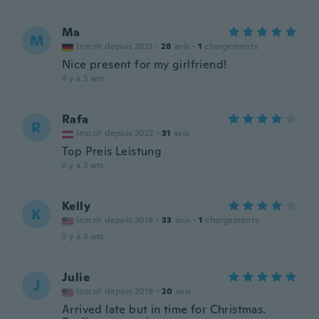
Ma
M
Inscrit depuis 2021
·
28
avis
·
1
chargements
Nice present for my girlfriend!
il y a 3 ans
Rafa
R
Inscrit depuis 2022
·
31
avis
Top Preis Leistung
il y a 3 ans
Kelly
K
Inscrit depuis 2018
·
33
avis
·
1
chargements
il y a 3 ans
Julie
J
Inscrit depuis 2019
·
20
avis
Arrived late but in time for Christmas.