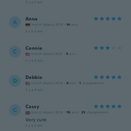
il y a 3 ans
Anna
A
Inscrit depuis 2019
·
14
avis
il y a 3 ans
Connie
C
Inscrit depuis 2021
·
5
avis
il y a 4 ans
Debbie
D
Inscrit depuis 2019
·
9
avis
·
1
chargements
il y a 4 ans
Cassy
C
Inscrit depuis 2019
·
76
avis
·
25
chargements
Very cute
il y a 4 ans