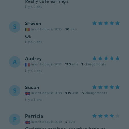
Really cute earrings
il y a 3 ans
Steven
S
Inscrit depuis 2015
·
76
avis
Ok
il y a 3 ans
Audrey
A
Inscrit depuis 2021
·
125
avis
·
1
chargements
il y a 3 ans
Susan
S
Inscrit depuis 2018
·
135
avis
·
5
chargements
il y a 3 ans
Patricia
P
Inscrit depuis 2019
·
2
avis