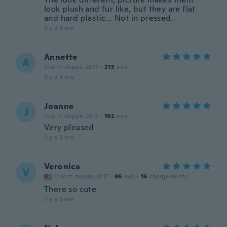
look plush and fur like, but they are flat
and hard plastic... Not in pressed.
il y a 3 ans
Annette
A
Inscrit depuis 2017
·
213
avis
il y a 3 ans
Joanne
J
Inscrit depuis 2017
·
192
avis
Very pleased
il y a 3 ans
Veronica
V
Inscrit depuis 2017
·
96
avis
·
16
chargements
There so cute
il y a 3 ans