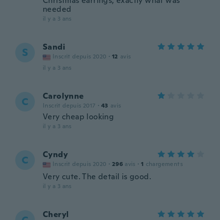
Christmas earrings, exactly what was
needed
il y a 3 ans
Sandi
S
Inscrit depuis 2020
·
12
avis
il y a 3 ans
Carolynne
C
Inscrit depuis 2017
·
43
avis
Very cheap looking
il y a 3 ans
Cyndy
C
Inscrit depuis 2020
·
296
avis
·
1
chargements
Very cute. The detail is good.
il y a 3 ans
Cheryl