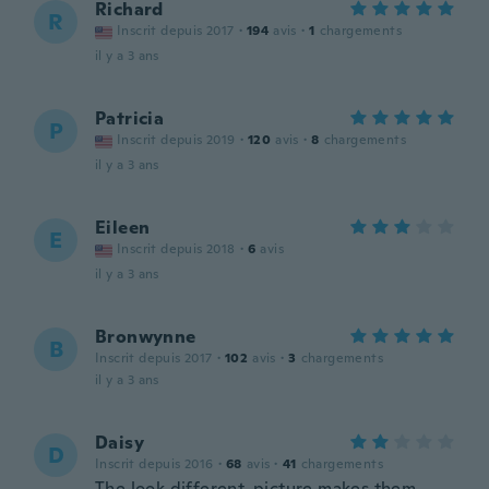
Richard
R
Inscrit depuis 2017
·
194
avis
·
1
chargements
il y a 3 ans
Patricia
P
Inscrit depuis 2019
·
120
avis
·
8
chargements
il y a 3 ans
Eileen
E
Inscrit depuis 2018
·
6
avis
il y a 3 ans
Bronwynne
B
Inscrit depuis 2017
·
102
avis
·
3
chargements
il y a 3 ans
Daisy
D
Inscrit depuis 2016
·
68
avis
·
41
chargements
The look different, picture makes them