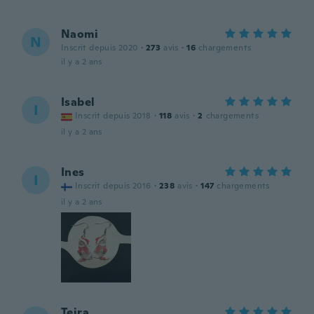
Naomi
N
Inscrit depuis 2020
·
273
avis
·
16
chargements
il y a 2 ans
Isabel
I
Inscrit depuis 2018
·
118
avis
·
2
chargements
il y a 2 ans
Ines
I
Inscrit depuis 2016
·
238
avis
·
147
chargements
il y a 2 ans
Teira