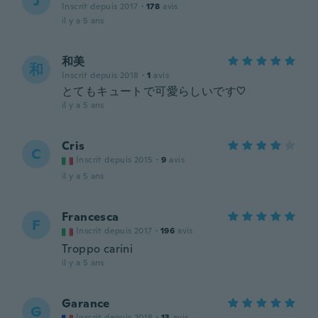
J
Inscrit depuis 2017
·
178
avis
il y a 5 ans
和美
和
Inscrit depuis 2018
·
1
avis
とてもキュートで可愛らしいです♡
il y a 5 ans
Cris
C
Inscrit depuis 2015
·
9
avis
il y a 5 ans
Francesca
F
Inscrit depuis 2017
·
196
avis
Troppo carini
il y a 5 ans
Garance
G
Inscrit depuis 2018
·
13
avis