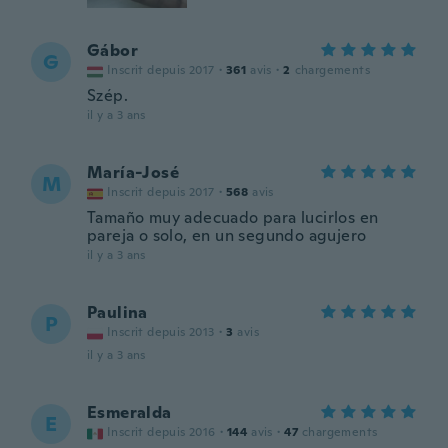
Gábor
G
Inscrit depuis 2017
·
361
avis
·
2
chargements
Szép.
il y a 3 ans
María-José
M
Inscrit depuis 2017
·
568
avis
Tamaño muy adecuado para lucirlos en
pareja o solo, en un segundo agujero
il y a 3 ans
Paulina
P
Inscrit depuis 2013
·
3
avis
il y a 3 ans
Esmeralda
E
Inscrit depuis 2016
·
144
avis
·
47
chargements