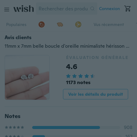
Connexion
Populaires
Vus récemment
Avis clients
11mm x 7mm belle boucle d'oreille minimaliste hérisson petit animal boucles d'oreilles pour femmes filles bijoux cadeaux
ÉVALUATION GÉNÉRALE
4.6
1173 notes
Voir les détails du produit
Notes
908
162