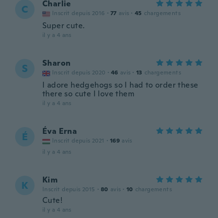
Charlie
C
Inscrit depuis 2016
·
77
avis
·
45
chargements
Super cute.
il y a 4 ans
Sharon
S
Inscrit depuis 2020
·
46
avis
·
13
chargements
I adore hedgehogs so I had to order these
there so cute I love them
il y a 4 ans
Éva Erna
É
Inscrit depuis 2021
·
169
avis
il y a 4 ans
Kim
K
Inscrit depuis 2015
·
80
avis
·
10
chargements
Cute!
il y a 4 ans