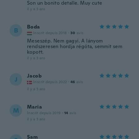
Son un bonito detalle. Muy cute
il y a 3 ans
Boda
B
Inscrit depuis 2018
·
30
avis
Meseszép. Nem gagyi. A lányom
rendszeresen hordja régóta, semmit sem
kopott.
il y a 3 ans
Jacob
J
Inscrit depuis 2022
·
46
avis
il y a 3 ans
Maria
M
Inscrit depuis 2019
·
14
avis
il y a 3 ans
Sam