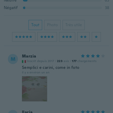
Neutre
65
Négatif
38
Tout
Photo
Très utile
Marzia
M
Inscrit depuis 2017
·
223
avis
·
177
chargements
Semplici e carini, come in foto
il y a environ un an
Ilaria