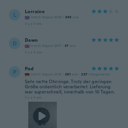
Lorraine
L
Inscrit depuis 2020
·
345
avis
il y a 4 ans
Dawn
D
Inscrit depuis 2017
·
37
avis
il y a 4 ans
Pad
P
Inscrit depuis 2018
·
281
avis
·
237
chargements
Sehr nette Ohrringe. Trotz der geringen
Größe ordentlich verarbeitet. Lieferung
war superschnell, innerhalb von 10 Tagen.
il y a 4 ans