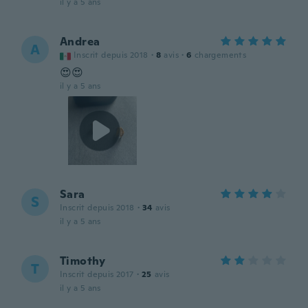
il y a 5 ans
Andrea
A
Inscrit depuis 2018
·
8
avis
·
6
chargements
😍😍
il y a 5 ans
Sara
S
Inscrit depuis 2018
·
34
avis
il y a 5 ans
Timothy
T
Inscrit depuis 2017
·
25
avis
il y a 5 ans