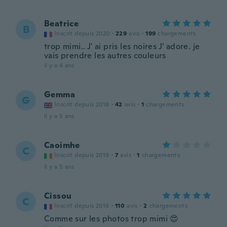
Beatrice
B
Inscrit depuis 2020
·
229
avis
·
199
chargements
trop mimi.. J' ai pris les noires J' adore. je
vais prendre les autres couleurs
il y a 4 ans
Gemma
G
Inscrit depuis 2018
·
42
avis
·
1
chargements
il y a 5 ans
Caoimhe
C
Inscrit depuis 2019
·
7
avis
·
1
chargements
il y a 5 ans
Cissou
C
Inscrit depuis 2016
·
110
avis
·
2
chargements
Comme sur les photos trop mimi 😍