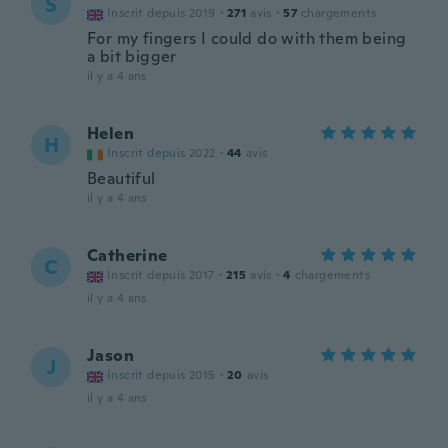
S
Inscrit depuis 2019
·
271
avis
·
57
chargements
For my fingers I could do with them being
a bit bigger
il y a 4 ans
Helen
H
Inscrit depuis 2022
·
44
avis
Beautiful
il y a 4 ans
Catherine
C
Inscrit depuis 2017
·
215
avis
·
4
chargements
il y a 4 ans
Jason
J
Inscrit depuis 2015
·
20
avis
il y a 4 ans