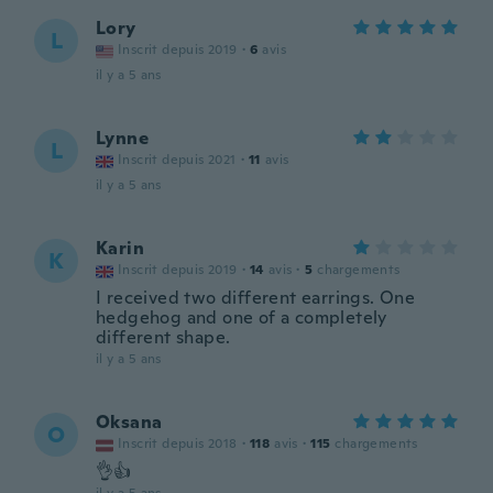
Lory
L
Inscrit depuis 2019
·
6
avis
il y a 5 ans
Lynne
L
Inscrit depuis 2021
·
11
avis
il y a 5 ans
Karin
K
Inscrit depuis 2019
·
14
avis
·
5
chargements
I received two different earrings. One
hedgehog and one of a completely
different shape.
il y a 5 ans
Oksana
O
Inscrit depuis 2018
·
118
avis
·
115
chargements
👌👍