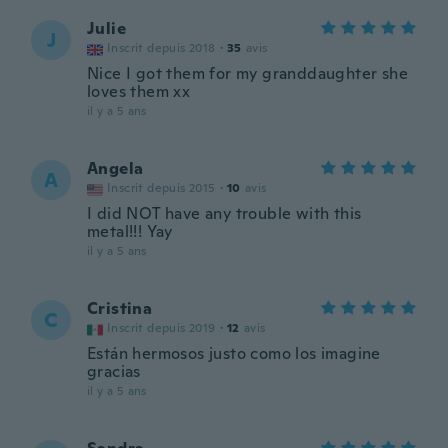
Julie
J
Inscrit depuis 2018
·
35
avis
Nice I got them for my granddaughter she
loves them xx
il y a 5 ans
Angela
A
Inscrit depuis 2015
·
10
avis
I did NOT have any trouble with this
metal!!! Yay
il y a 5 ans
Cristina
C
Inscrit depuis 2019
·
12
avis
Están hermosos justo como los imagine
gracias
il y a 5 ans