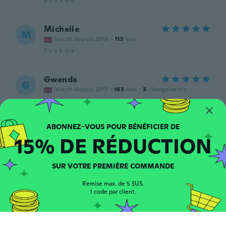
il y a 5 ans
Michelle
M
Inscrit depuis 2016
·
113
avis
il y a 5 ans
Gwenda
G
Inscrit depuis 2017
·
163
avis
·
3
chargements
il y a 5 ans
Corinne
C
15% DE RÉDUCTION
Inscrit depuis 2017
·
61
avis
il y a 5 ans
SUR VOTRE PREMIÈRE COMMANDE
昭博
昭
Remise max. de 5 $US.
Inscrit depuis 2017
·
52
avis
1 code par client.
il y a 5 ans