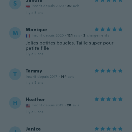
Sandra
S
Inscrit depuis 2020
·
20
avis
il y a 5 ans
Monique
M
Inscrit depuis 2020
·
121
avis
·
2
chargements
Jolies petites boucles. Taille super pour
petite fille
il y a 5 ans
Tammy
T
Inscrit depuis 2017
·
144
avis
il y a 5 ans
Heather
H
Inscrit depuis 2019
·
20
avis
il y a 5 ans
Janice