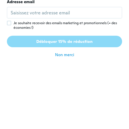
Michaele
Adresse email
M
Inscrit depuis 2018
·
83
avis
·
51
chargements
Very cute. Good value.
il y a 5 ans
Je souhaite recevoir des emails marketing et promotionnels (= des
économies !)
Delphine
D
Débloquer 15% de réduction
Inscrit depuis 2020
·
45
avis
il y a 5 ans
Non merci
Wendy
W
Inscrit depuis 2020
·
46
avis
Small but lovely
il y a 5 ans
Mackenzie
M
Inscrit depuis 2019
·
33
avis
il y a 5 ans
Pierre-Anne