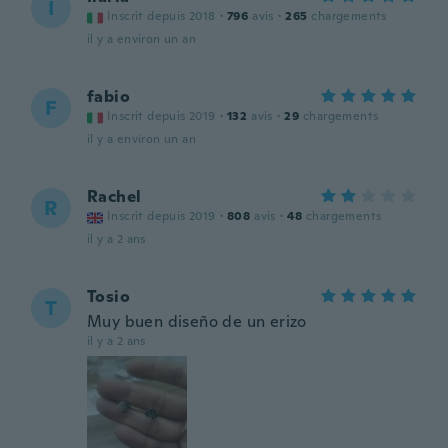
I
Inscrit depuis 2018
·
796
avis
·
265
chargements
il y a environ un an
fabio
F
Inscrit depuis 2019
·
132
avis
·
29
chargements
il y a environ un an
Rachel
R
Inscrit depuis 2019
·
808
avis
·
48
chargements
il y a 2 ans
Tosio
T
Muy buen diseño de un erizo
il y a 2 ans