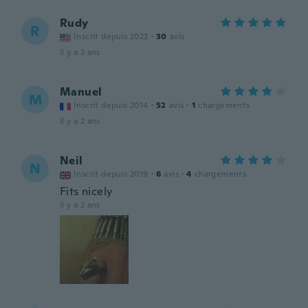
Rudy
R
Inscrit depuis 2022
·
30
avis
il y a 2 ans
Manuel
M
Inscrit depuis 2014
·
52
avis
·
1
chargements
il y a 2 ans
Neil
N
Inscrit depuis 2019
·
6
avis
·
4
chargements
Fits nicely
il y a 2 ans