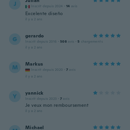
Julian
J
Inscrit depuis 2024
·
14
avis
Excelente diseño
il y a 2 ans
gerardo
G
Inscrit depuis 2016
·
508
avis
·
5
chargements
il y a 2 ans
Markus
M
Inscrit depuis 2020
·
7
avis
il y a 2 ans
yannick
Y
Inscrit depuis 2023
·
7
avis
Je veux mon remboursement
il y a 2 ans
Michael