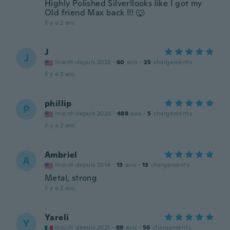
Highly Polished Silver!looks like I got my
Old friend Max back !!! 🐺
il y a 2 ans
J
J
Inscrit depuis 2022
·
60
avis
·
25
chargements
il y a 2 ans
phillip
P
Inscrit depuis 2020
·
488
avis
·
5
chargements
il y a 2 ans
Ambriel
A
Inscrit depuis 2014
·
13
avis
·
13
chargements
Metal, strong
il y a 2 ans
Yareli
Y
Inscrit depuis 2021
·
89
avis
·
56
chargements