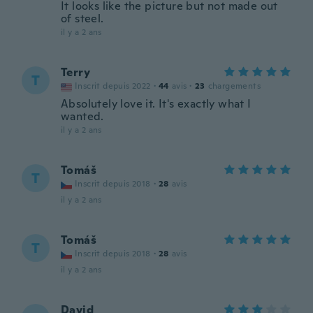
It looks like the picture but not made out
of steel.
il y a 2 ans
Terry
T
Inscrit depuis 2022
·
44
avis
·
23
chargements
Absolutely love it. It's exactly what I
wanted.
il y a 2 ans
Tomáš
T
Inscrit depuis 2018
·
28
avis
il y a 2 ans
Tomáš
T
Inscrit depuis 2018
·
28
avis
il y a 2 ans
David