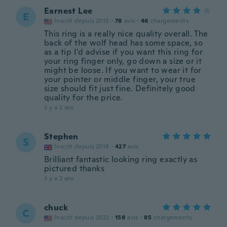
Earnest Lee
E
Inscrit depuis 2015
·
78
avis
·
46
chargements
This ring is a really nice quality overall. The
back of the wolf head has some space, so
as a tip I'd advise if you want this ring for
your ring finger only, go down a size or it
might be loose. If you want to wear it for
your pointer or middle finger, your true
size should fit just fine. Definitely good
quality for the price.
il y a 2 ans
Stephen
S
Inscrit depuis 2018
·
427
avis
Brilliant fantastic looking ring exactly as
pictured thanks
il y a 2 ans
chuck
C
Inscrit depuis 2022
·
158
avis
·
85
chargements