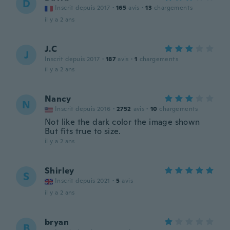
D
Inscrit depuis 2017
·
165
avis
·
13
chargements
il y a 2 ans
J.C
J
Inscrit depuis 2017
·
187
avis
·
1
chargements
il y a 2 ans
Nancy
N
Inscrit depuis 2016
·
2752
avis
·
10
chargements
Not like the dark color the image shown
But fits true to size.
il y a 2 ans
Shirley
S
Inscrit depuis 2021
·
5
avis
il y a 2 ans
bryan
B