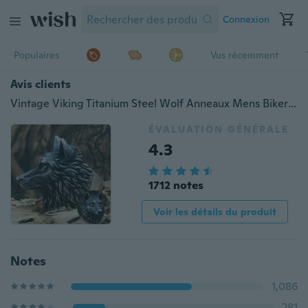
Connexion
Populaires
Vus récemment
Avis clients
Vintage Viking Titanium Steel Wolf Anneaux Mens Biker Ring Fashion Wolf Head Bijoux Anneaux pour hommes
ÉVALUATION GÉNÉRALE
4.3
1712 notes
Voir les détails du produit
Notes
1,086
281