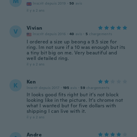
M
Inscrit depuis 2019
·
50
avis
il y a 2 ans
Vivian
V
Inscrit depuis 2016
·
40
avis
·
5
chargements
I ordered a size up beong a 9.5 size for
ring. Im not sure if a 10 was enough but its
a tiny bit big on me. Very beautiful and
well detailed ring.
il y a 2 ans
Ken
K
Inscrit depuis 2017
·
195
avis
·
59
chargements
It looks good fits right but it’s not block
looking like in the picture. It’s chrome not
what I wanted but for five dollars with
shipping I can live with it.
il y a 2 ans
Andre