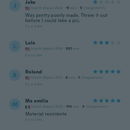
Jake
J
Inscrit depuis 2020
·
11
avis
·
5
chargements
Was pretty poorly made. Threw it out
before I could take a pic.
il y a 2 ans
Lola
L
Inscrit depuis 2019
·
331
avis
il y a 2 ans
Roland
R
Inscrit depuis 2017
·
6
avis
·
1
chargements
il y a 2 ans
Ma emilia
M
Inscrit depuis 2020
·
174
avis
·
5
chargements
Material resistente
il y a 2 ans