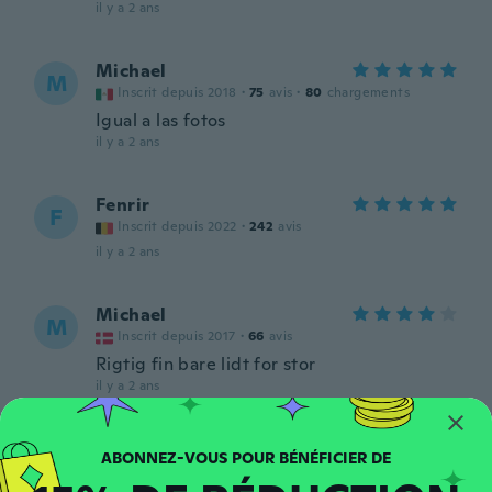
il y a 2 ans
Michael
M
Inscrit depuis 2018
·
75
avis
·
80
chargements
Igual a las fotos
il y a 2 ans
Fenrir
F
Inscrit depuis 2022
·
242
avis
il y a 2 ans
Michael
M
Inscrit depuis 2017
·
66
avis
Rigtig fin bare lidt for stor
il y a 2 ans
Felipe
F
Inscrit depuis 2020
·
17
avis
·
2
chargements