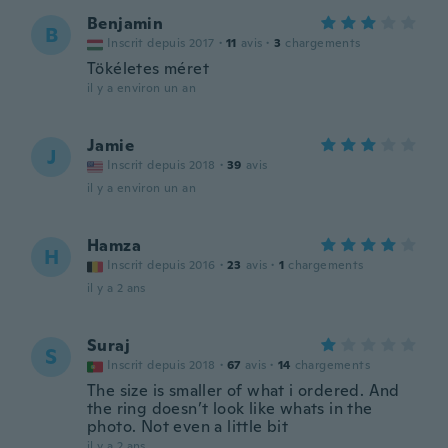
Benjamin
B
Inscrit depuis 2017
·
11
avis
·
3
chargements
Tökéletes méret
il y a environ un an
Jamie
J
Inscrit depuis 2018
·
39
avis
il y a environ un an
Hamza
H
Inscrit depuis 2016
·
23
avis
·
1
chargements
il y a 2 ans
Suraj
S
Inscrit depuis 2018
·
67
avis
·
14
chargements
The size is smaller of what i ordered. And
the ring doesn’t look like whats in the
photo. Not even a little bit
il y a 2 ans