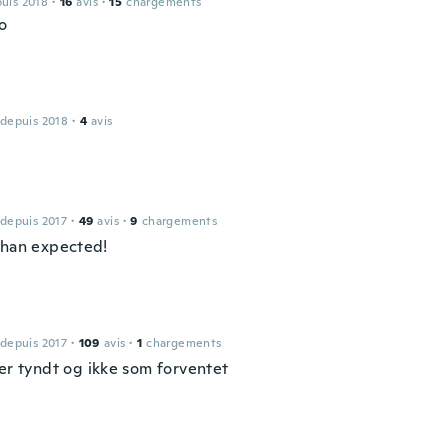
puis 2018
·
16
avis
·
15
chargements
o
 depuis 2018
·
4
avis
 depuis 2017
·
49
avis
·
9
chargements
than expected!
 depuis 2017
·
109
avis
·
1
chargements
 er tyndt og ikke som forventet