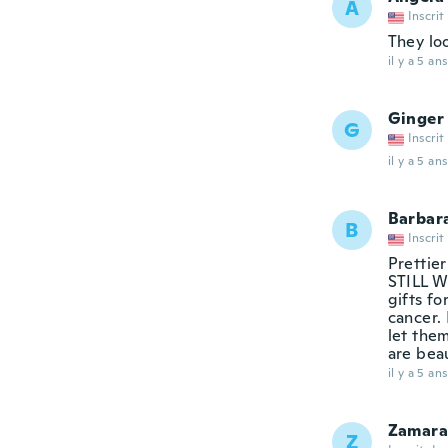
A
Inscrit
They loo
il y a 5 ans
Ginger
G
Inscrit
il y a 5 ans
Barbar
B
Inscrit
Prettier
STILL W
gifts f
cancer.
let the
are bea
il y a 5 ans
Zamara
Z