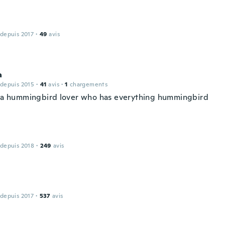
 depuis 2017
·
49
avis
a
 depuis 2015
·
41
avis
·
1
chargements
r a hummingbird lover who has everything hummingbird
 depuis 2018
·
249
avis
 depuis 2017
·
537
avis