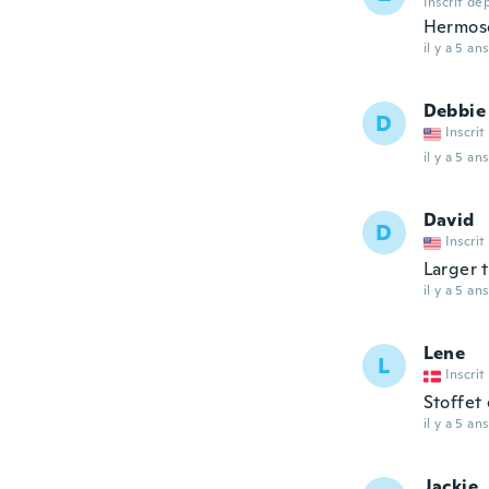
Inscrit de
Hermos
il y a 5 ans
Debbie
D
Inscrit
il y a 5 ans
David
D
Inscrit
Larger 
il y a 5 ans
Lene
L
Inscrit
Stoffet
il y a 5 ans
Jackie