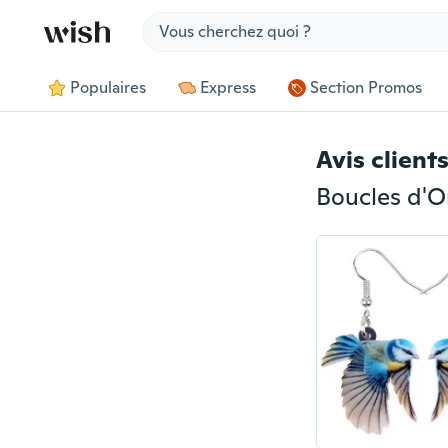
Jump to section
Populaires
Express
Section Promos
Avis client