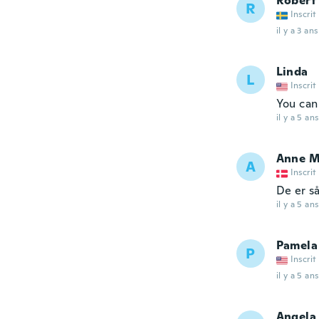
Robert
R
Inscrit
il y a 3 ans
Linda
L
Inscrit
You can
il y a 5 ans
Anne M
A
Inscrit
De er så
il y a 5 ans
Pamela
P
Inscrit
il y a 5 ans
Angela