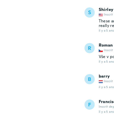
Shirley
S
Inscrit
These a
really r
il y a 5 ans
Roman
R
Inscrit
Vše v p
il y a 5 ans
barry
B
Inscrit
il y a 5 ans
Francis
F
Inscrit de
il y a 5 ans