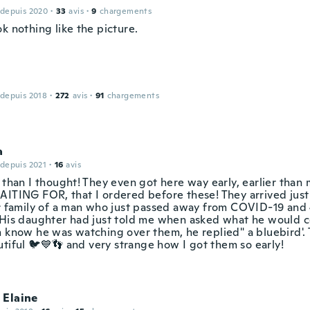
 depuis 2020
·
33
avis
·
9
chargements
k nothing like the picture.
 depuis 2018
·
272
avis
·
91
chargements
a
 depuis 2021
·
16
avis
 than I thought! They even got here way early, earlier than
AITING FOR, that I ordered before these! They arrived just 
or family of a man who just passed away from COVID-19 and
 His daughter had just told me when asked what he would 
m know he was watching over them, he replied" a bluebird'.
utiful 🐦💙👣 and very strange how I got them so early!
 Elaine