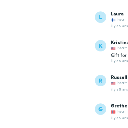
Laura
L
Inscrit
il y a 5 ans
Kristin
K
Inscrit
Gift fo
il y a 5 ans
Russell
R
Inscrit
il y a 5 ans
Grethe
G
Inscrit
il y a 5 ans