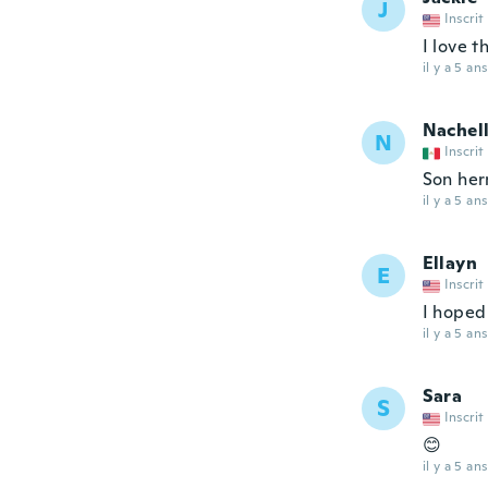
J
Inscrit
I love t
il y a 5 ans
Nachell
N
Inscrit
Son he
il y a 5 ans
Ellayn
E
Inscrit
I hoped
il y a 5 ans
Sara
S
Inscrit
😊
il y a 5 ans