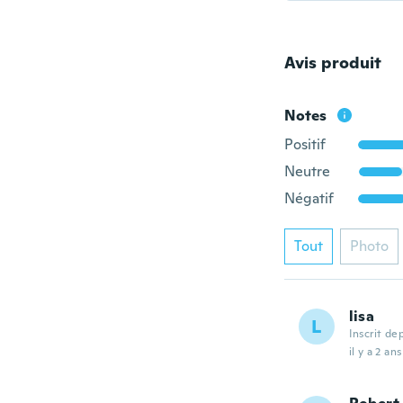
Avis produit
Notes
Positif
Neutre
Négatif
Tout
Photo
lisa
L
Inscrit de
il y a 2 ans