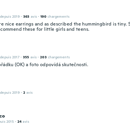
 depuis 2019
·
363
avis
·
190
chargements
re nice earrings and as described the hummingbird is tiny. 
ecommend these for little girls and teens.
 depuis 2017
·
355
avis
·
203
chargements
ořádku (OK) a foto odpovídá skutečnosti.
 depuis 2019
·
2
avis
co
puis 2015
·
24
avis