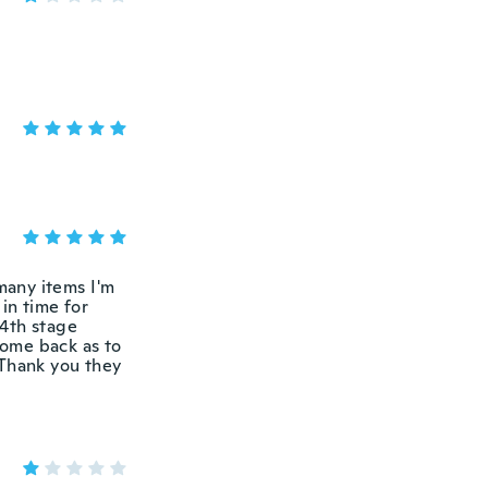
 many items I'm
in time for
 4th stage
come back as to
 Thank you they