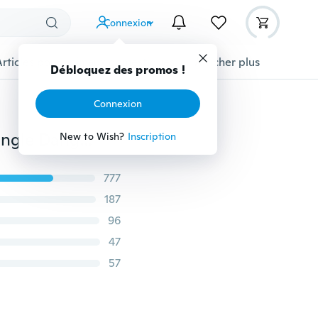
Connexion
Articles pour animaux domestiques
Afficher plus
Débloquez des promos !
Connexion
Boucles d'Oreilles Oiseau Mésange Bleu Acrylique Dangle Dangle Drop Bijoux Filles Filles Adolescentes Adolescentes Animaux Charms Cadeau
New to Wish?
Inscription
777
187
96
47
57