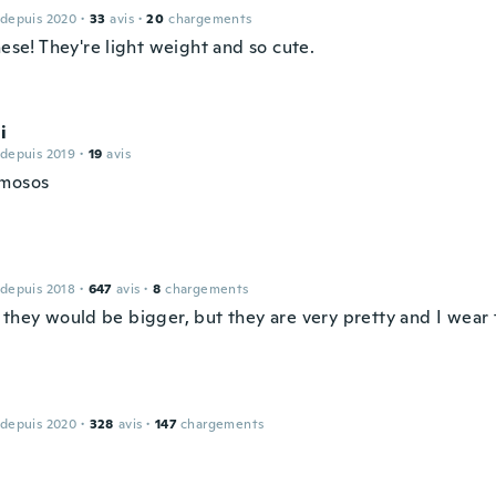
 depuis 2020
·
33
avis
·
20
chargements
hese! They're light weight and so cute.
i
 depuis 2019
·
19
avis
rmosos
 depuis 2018
·
647
avis
·
8
chargements
 they would be bigger, but they are very pretty and I wear 
 depuis 2020
·
328
avis
·
147
chargements