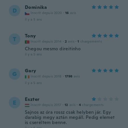
Dominika
D
Inscrit depuis 2020
·
16
avis
il y a 5 ans
Tony
T
Inscrit depuis 2014
·
2
avis
·
1
chargements
Chegou mesmo direitinho
il y a 5 ans
Gary
G
Inscrit depuis 2018
·
1798
avis
il y a 5 ans
Eszter
E
Inscrit depuis 2017
·
12
avis
·
4
chargements
Sajnos az óra rossz csak helyben jár. Egy
darabig megy aztán megáll. Pedig elemet
is cseréltem benne.