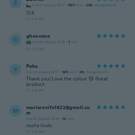
Z
Inscrit depuis 2017
·
507
avis
·
292
chargements
O.K.
il y a 5 ans
gheovana
G
Inscrit depuis 2019
·
1
avis
il y a 5 ans
Peka
P
Inscrit depuis 2017
·
165
avis
·
39
chargements
Thank you! Love the colour 😻 Great
product.
il y a 5 ans
mariarecife1822@gmail.co
M
m
Inscrit depuis 2018
·
13
avis
muito lindo
il y a 5 ans