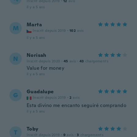
Inscrit depuis 2019
·
12
avis
il y a 5 ans
Marta
M
Inscrit depuis 2019
·
102
avis
il y a 5 ans
Norisah
N
Inscrit depuis 2020
·
45
avis
·
43
chargements
Value for money
il y a 5 ans
Guadalupe
G
Inscrit depuis 2019
·
2
avis
Esta divino me encanto seguiré comprando
il y a 5 ans
Toby
T
Inscrit depuis 2019
·
9
avis
·
3
chargements