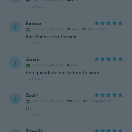
il y a 5 ans
Emese
E
Inscrit depuis 2017
·
82
avis
·
11
chargements
Köszönöm szep termek
il y a 5 ans
Janair
J
Inscrit depuis 2019
·
4
avis
Boa qualidade muito bonito amei
il y a 5 ans
Zsolt
Z
Inscrit depuis 2019
·
119
avis
·
35
chargements
Ok.
il y a 5 ans
Zdeněk