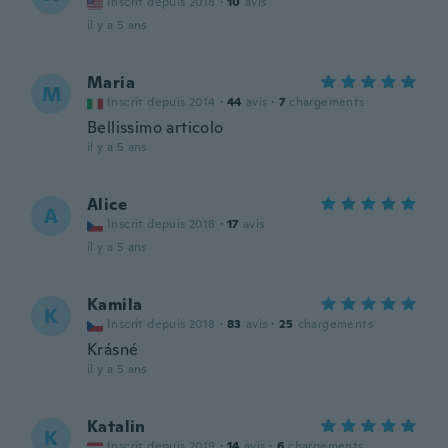
Inscrit depuis 2018
·
10
avis
il y a 5 ans
Maria
M
Inscrit depuis 2014
·
44
avis
·
7
chargements
Bellissimo articolo
il y a 5 ans
Alice
A
Inscrit depuis 2018
·
17
avis
il y a 5 ans
Kamila
K
Inscrit depuis 2018
·
83
avis
·
25
chargements
Krásné
il y a 5 ans
Katalin
K
Inscrit depuis 2019
·
14
avis
·
6
chargements