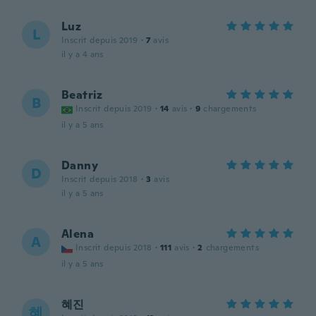
Luz
L
Inscrit depuis 2019
·
7
avis
il y a 4 ans
Beatriz
B
Inscrit depuis 2019
·
14
avis
·
9
chargements
il y a 5 ans
Danny
D
Inscrit depuis 2018
·
3
avis
il y a 5 ans
Alena
A
Inscrit depuis 2018
·
111
avis
·
2
chargements
il y a 5 ans
혜진
혜