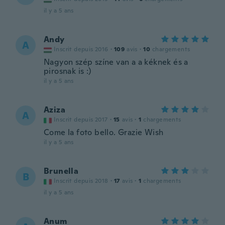
il y a 5 ans
Andy
A
Inscrit depuis 2016
·
109
avis
·
10
chargements
Nagyon szép színe van a a kéknek és a
pirosnak is :)
il y a 5 ans
Aziza
A
Inscrit depuis 2017
·
15
avis
·
1
chargements
Come la foto bello. Grazie Wish
il y a 5 ans
Brunella
B
Inscrit depuis 2018
·
17
avis
·
1
chargements
il y a 5 ans
Anum