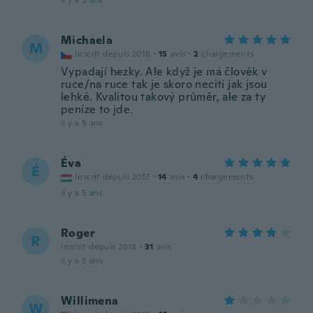
il y a 5 ans
Michaela
M
Inscrit depuis 2018
·
15
avis
·
2
chargements
Vypadají hezky. Ale když je má člověk v
ruce/na ruce tak je skoro necití jak jsou
lehké. Kvalitou takový průměr, ale za ty
peníze to jde.
il y a 5 ans
Éva
É
Inscrit depuis 2017
·
14
avis
·
4
chargements
il y a 5 ans
Roger
R
Inscrit depuis 2018
·
31
avis
il y a 5 ans
Willimena
W