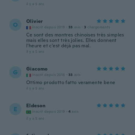
il y a 5 ans
Olivier
O
Inscrit depuis 2019
·
33
avis
·
3
chargements
Ce sont des montres chinoises très simples
mais elles sont très jolies. Elles donnent
l'heure et c'est déjà pas mal.
il y a 5 ans
Giacomo
G
Inscrit depuis 2018
·
33
avis
Ottimo prodotto fatto veramente bene
il y a 5 ans
Eldeson
E
Inscrit depuis 2019
·
4
avis
il y a 5 ans