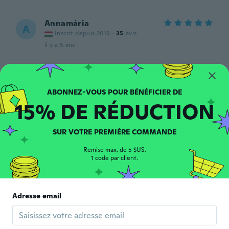
Annamária
A
Inscrit depuis 2018
·
35
avis
il y a 5 ans
Suzanne
S
Inscrit depuis 2020
·
39
avis
·
4
chargements
Ok.
15% DE RÉDUCTION
il y a 6 ans
SUR VOTRE PREMIÈRE COMMANDE
Pat
P
Inscrit depuis 2015
·
38
avis
·
2
chargements
Remise max. de 5 $US.
il y a 6 ans
1 code par client.
Renata
R
Inscrit depuis 2018
·
13
avis
·
4
chargements
Adresse email
Sat je prelep.
il y a 6 ans