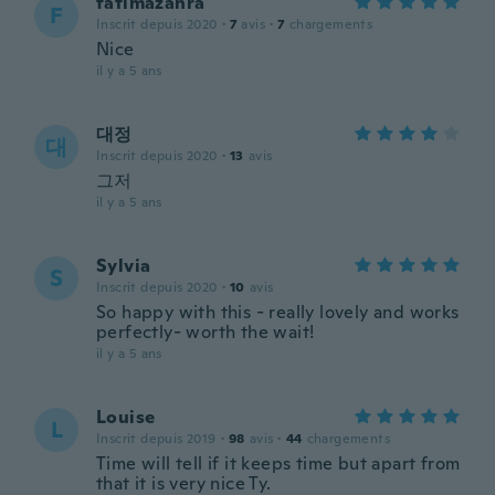
fatimazahra
F
Inscrit depuis 2020
·
7
avis
·
7
chargements
Nice
il y a 5 ans
대정
대
Inscrit depuis 2020
·
13
avis
그저
il y a 5 ans
Sylvia
S
Inscrit depuis 2020
·
10
avis
So happy with this - really lovely and works
perfectly- worth the wait!
il y a 5 ans
Louise
L
Inscrit depuis 2019
·
98
avis
·
44
chargements
Time will tell if it keeps time but apart from
that it is very nice Ty.