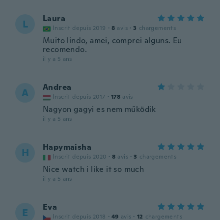
Laura
L
Inscrit depuis 2019
·
8
avis
·
3
chargements
Muito lindo, amei, comprei alguns. Eu
recomendo.
il y a 5 ans
Andrea
A
Inscrit depuis 2017
·
178
avis
Nagyon gagyi es nem működik
il y a 5 ans
Hapymaisha
H
Inscrit depuis 2020
·
8
avis
·
3
chargements
Nice watch i like it so much
il y a 5 ans
Eva
E
Inscrit depuis 2018
·
49
avis
·
12
chargements