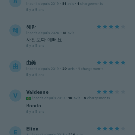
A
Inscrit depuis 2019
·
51
avis
·
1
chargements
il y a 5 ans
혜란
혜
Inscrit depuis 2020
·
18
avis
사진보다 예뻐요
il y a 5 ans
由美
由
Inscrit depuis 2019
·
29
avis
·
1
chargements
il y a 5 ans
Valdeane
V
Inscrit depuis 2019
·
10
avis
·
4
chargements
Bonito
il y a 5 ans
Elina
E
Inscrit depuis 2018
·
220
avis