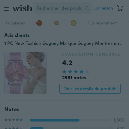
Connexion
Populaires
Vus récemment
Avis clients
1 PC New Fashion Gogoey Marque Gogoey Montres en cuir rose or Montres Femme Femme Robe décontractée Montres-bracelet en quartz Reloj Mujer
ÉVALUATION GÉNÉRALE
4.2
2581 notes
Voir les détails du produit
Notes
1,600
420