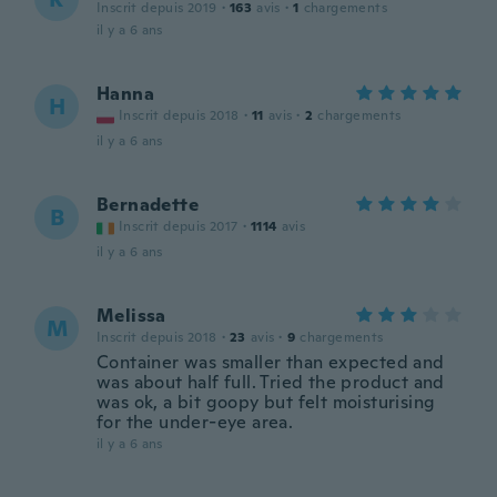
Inscrit depuis 2019
·
163
avis
·
1
chargements
il y a 6 ans
Hanna
H
Inscrit depuis 2018
·
11
avis
·
2
chargements
il y a 6 ans
Bernadette
B
Inscrit depuis 2017
·
1114
avis
il y a 6 ans
Melissa
M
Inscrit depuis 2018
·
23
avis
·
9
chargements
Container was smaller than expected and
was about half full. Tried the product and
was ok, a bit goopy but felt moisturising
for the under-eye area.
il y a 6 ans