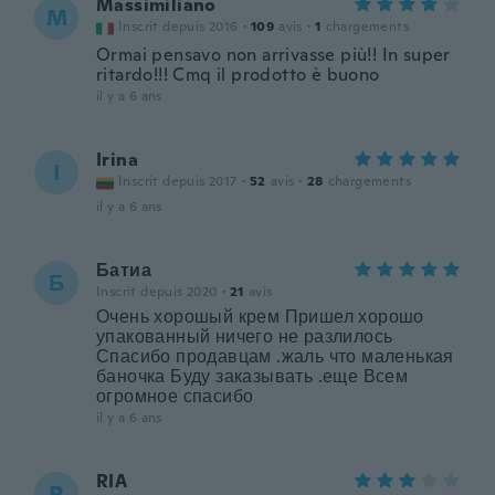
Massimiliano
M
Inscrit depuis 2016
·
109
avis
·
1
chargements
Ormai pensavo non arrivasse più!! In super
ritardo!!! Cmq il prodotto è buono
il y a 6 ans
Irina
I
Inscrit depuis 2017
·
52
avis
·
28
chargements
il y a 6 ans
Батиа
Б
Inscrit depuis 2020
·
21
avis
Очень хорошый крем Пришел хорошо
упакованный ничего не разлилось
Спасибо продавцам .жаль что маленькая
баночка Буду заказывать .еще Всем
огромное спасибо
il y a 6 ans
RIA
R