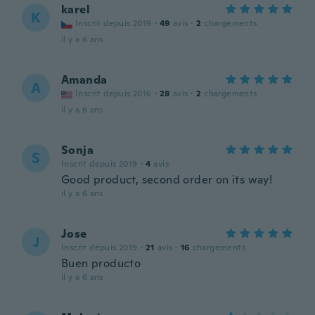
karel
K
Inscrit depuis 2019
·
49
avis
·
2
chargements
il y a 6 ans
Amanda
A
Inscrit depuis 2016
·
28
avis
·
2
chargements
il y a 6 ans
Sonja
S
Inscrit depuis 2019
·
4
avis
Good product, second order on its way!
il y a 6 ans
Jose
J
Inscrit depuis 2019
·
21
avis
·
16
chargements
Buen producto
il y a 6 ans