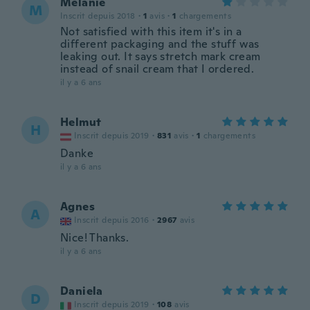
Melanie
M
Inscrit depuis 2018
·
1
avis
·
1
chargements
Not satisfied with this item it's in a
different packaging and the stuff was
leaking out. It says stretch mark cream
instead of snail cream that I ordered.
il y a 6 ans
Helmut
H
Inscrit depuis 2019
·
831
avis
·
1
chargements
Danke
il y a 6 ans
Agnes
A
Inscrit depuis 2016
·
2967
avis
Nice! Thanks.
il y a 6 ans
Daniela
D
Inscrit depuis 2019
·
108
avis