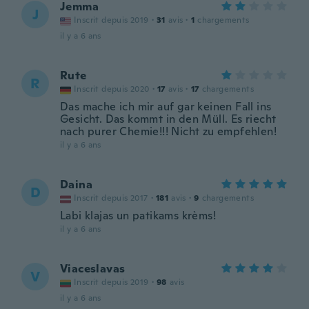
Jemma
J
Inscrit depuis 2019
·
31
avis
·
1
chargements
il y a 6 ans
Rute
R
Inscrit depuis 2020
·
17
avis
·
17
chargements
Das mache ich mir auf gar keinen Fall ins
Gesicht. Das kommt in den Müll. Es riecht
nach purer Chemie!!! Nicht zu empfehlen!
il y a 6 ans
Daina
D
Inscrit depuis 2017
·
181
avis
·
9
chargements
Labi klajas un patikams krèms!
il y a 6 ans
Viaceslavas
V
Inscrit depuis 2019
·
98
avis
il y a 6 ans