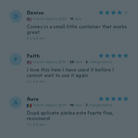
Denise
D
Inscrit depuis 2020
·
11
avis
Comes in a small little container that works
great
il y a 6 ans
Faith
F
Inscrit depuis 2017
·
26
avis
·
2
chargements
I love this item I have used it before I
cannot wait to use it again
il y a 6 ans
Aura
A
Inscrit depuis 2019
·
10
avis
·
7
chargements
După aplicate pielea este foarte fina,
recomand
il y a 6 ans