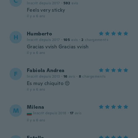
C
Inscrit depuis 2017
·
592
avis
Feels very sticky
il y a 6 ans
Humberto
H
Inscrit depuis 2017
·
105
avis
·
2
chargements
Gracias vvish Gracias vvish
il y a 6 ans
Fabiola Andrea
F
Inscrit depuis 2013
·
16
avis
·
8
chargements
Es muy chiquito 😔
il y a 6 ans
Milena
M
Inscrit depuis 2018
·
17
avis
il y a 6 ans
Estelle