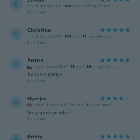
E
Inscrit depuis 2019
·
144
avis
·
3
chargements
il y a 6 ans
Christine
C
Inscrit depuis 2018
·
194
avis
·
12
chargements
il y a 6 ans
Антон
А
Inscrit depuis 2017
·
78
avis
·
38
chargements
Хубав е крема
il y a 6 ans
Hye-jin
H
Inscrit depuis 2019
·
14
avis
·
1
chargements
Very good product
il y a 6 ans
Britta