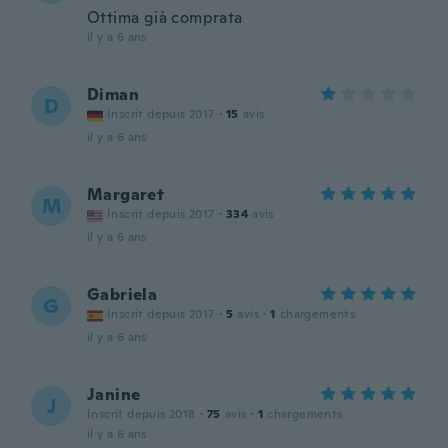
Ottima già comprata
il y a 6 ans
Diman
D
Inscrit depuis 2017
·
15
avis
il y a 6 ans
Margaret
M
Inscrit depuis 2017
·
334
avis
il y a 6 ans
Gabriela
G
Inscrit depuis 2017
·
5
avis
·
1
chargements
il y a 6 ans
Janine
J
Inscrit depuis 2018
·
75
avis
·
1
chargements
il y a 6 ans