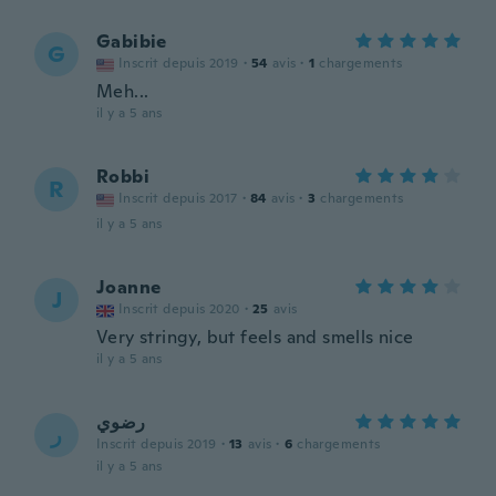
Gabibie
G
Inscrit depuis 2019
·
54
avis
·
1
chargements
Meh...
il y a 5 ans
Robbi
R
Inscrit depuis 2017
·
84
avis
·
3
chargements
il y a 5 ans
Joanne
J
Inscrit depuis 2020
·
25
avis
Very stringy, but feels and smells nice
il y a 5 ans
رضوي
ر
Inscrit depuis 2019
·
13
avis
·
6
chargements
il y a 5 ans