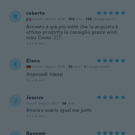
roberto
R
Inscrit depuis 2018
·
159
avis
·
139
chargements
Arrivato è già più volte che lo acquisto è
ottimo prodotto lo consiglio grazie wish
roby Como 🇮🇹
il y a 6 ans
Elena
E
Inscrit depuis 2019
·
52
avis
·
1
chargements
Хороший товар
il y a 6 ans
Jessica
J
Inscrit depuis 2017
·
38
avis
Ahora a usarlo igual me justo
il y a 6 ans
Raneem