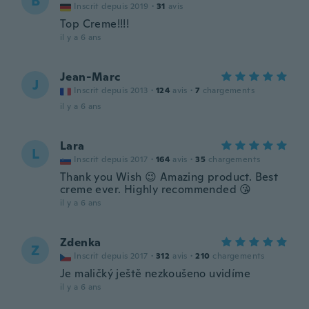
B
Inscrit depuis 2019
·
31
avis
Top Creme!!!!
il y a 6 ans
Jean-Marc
J
Inscrit depuis 2013
·
124
avis
·
7
chargements
il y a 6 ans
Lara
L
Inscrit depuis 2017
·
164
avis
·
35
chargements
Thank you Wish 😉 Amazing product. Best
creme ever. Highly recommended 😘
il y a 6 ans
Zdenka
Z
Inscrit depuis 2017
·
312
avis
·
210
chargements
Je maličký ještě nezkoušeno uvidíme
il y a 6 ans