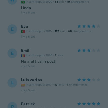
Inscrit depuis 2020
·
51
avis
·
19
chargements
Linda
il y a 5 ans
Eva
E
Inscrit depuis 2015
·
112
avis
·
40
chargements
il y a 5 ans
Emil
E
Inscrit depuis 2020
·
2
avis
Nu arată ca in poză
il y a 5 ans
Luis carlos
L
Inscrit depuis 2017
·
12
avis
·
4
chargements
il y a 5 ans
Patrick
P