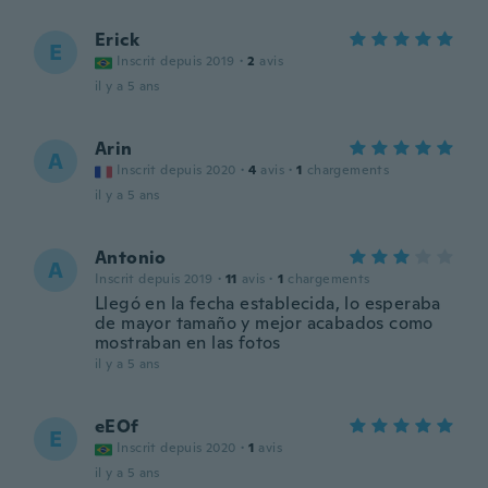
Erick
E
Inscrit depuis 2019
·
2
avis
il y a 5 ans
Arin
A
Inscrit depuis 2020
·
4
avis
·
1
chargements
il y a 5 ans
Antonio
A
Inscrit depuis 2019
·
11
avis
·
1
chargements
Llegó en la fecha establecida, lo esperaba
de mayor tamaño y mejor acabados como
mostraban en las fotos
il y a 5 ans
eEOf
E
Inscrit depuis 2020
·
1
avis
il y a 5 ans