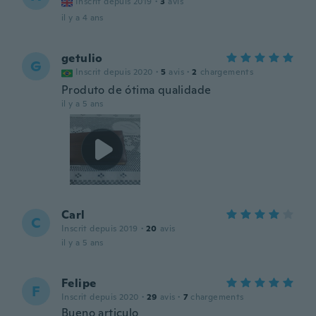
Inscrit depuis 2019
·
3
avis
il y a 4 ans
getulio
G
Inscrit depuis 2020
·
5
avis
·
2
chargements
Produto de ótima qualidade
il y a 5 ans
Carl
C
Inscrit depuis 2019
·
20
avis
il y a 5 ans
Felipe
F
Inscrit depuis 2020
·
29
avis
·
7
chargements
Bueno articulo