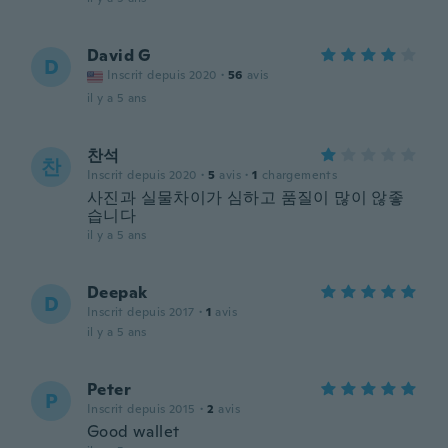
David G
D
Inscrit depuis 2020
·
56
avis
il y a 5 ans
찬석
찬
Inscrit depuis 2020
·
5
avis
·
1
chargements
사진과 실물차이가 심하고 품질이 많이 않좋
습니다
il y a 5 ans
Deepak
D
Inscrit depuis 2017
·
1
avis
il y a 5 ans
Peter
P
Inscrit depuis 2015
·
2
avis
Good wallet