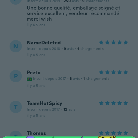
Inscrit depuis 2019
·
250
avis
·
9
chargements
Une bonne qualité, emballage soigné et
service excellent, vendeur recommandé
merci wish
il y a 5 ans
NameDeleted
N
Inscrit depuis 2018
·
9
avis
·
1
chargements
il y a 5 ans
Preto
P
Inscrit depuis 2017
·
8
avis
·
1
chargements
il y a 5 ans
TeamHotSpicy
T
Inscrit depuis 2017
·
12
avis
il y a 5 ans
Thomas
T