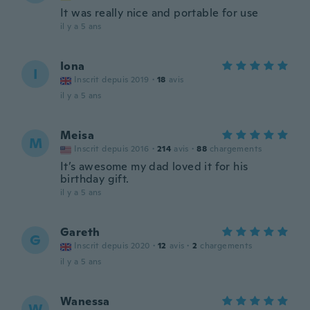
It was really nice and portable for use
il y a 5 ans
Iona
I
Inscrit depuis 2019
·
18
avis
il y a 5 ans
Meisa
M
Inscrit depuis 2016
·
214
avis
·
88
chargements
It’s awesome my dad loved it for his
birthday gift.
il y a 5 ans
Gareth
G
Inscrit depuis 2020
·
12
avis
·
2
chargements
il y a 5 ans
Wanessa
W