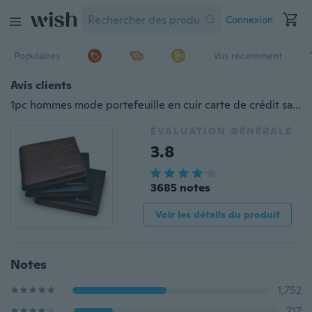
Connexion
Populaires
Vus récemment
Avis clients
1pc hommes mode portefeuille en cuir carte de crédit sac à main d'embrayage bifold
ÉVALUATION GÉNÉRALE
3.8
3685 notes
Voir les détails du produit
Notes
1,752
717