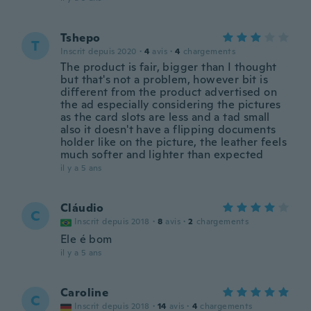
Tshepo
T
Inscrit depuis 2020
·
4
avis
·
4
chargements
The product is fair, bigger than I thought
but that's not a problem, however bit is
different from the product advertised on
the ad especially considering the pictures
as the card slots are less and a tad small
also it doesn't have a flipping documents
holder like on the picture, the leather feels
much softer and lighter than expected
il y a 5 ans
Cláudio
C
Inscrit depuis 2018
·
8
avis
·
2
chargements
Ele é bom
il y a 5 ans
Caroline
C
Inscrit depuis 2018
·
14
avis
·
4
chargements