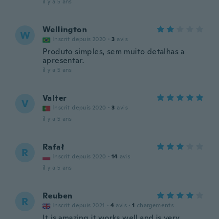
il y a 5 ans
Wellington
W
Inscrit depuis 2020
·
3
avis
Produto simples, sem muito detalhas a
apresentar.
il y a 5 ans
Valter
V
Inscrit depuis 2020
·
3
avis
il y a 5 ans
Rafał
R
Inscrit depuis 2020
·
14
avis
il y a 5 ans
Reuben
R
Inscrit depuis 2021
·
4
avis
·
1
chargements
It is amazing it works well and is very