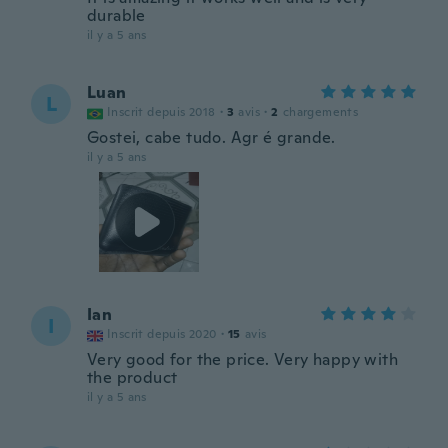
durable
il y a 5 ans
Luan
L
Inscrit depuis 2018
·
3
avis
·
2
chargements
Gostei, cabe tudo. Agr é grande.
il y a 5 ans
Ian
I
Inscrit depuis 2020
·
15
avis
Very good for the price. Very happy with
the product
il y a 5 ans