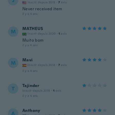
J
Inscrit depuis 2019
·
7
avis
Never received item
il y a 4 ans
MATHEUS
M
Inscrit depuis 2020
·
1
avis
Muito bom
il y a 4 ans
Mavi
M
Inscrit depuis 2018
·
7
avis
il y a 4 ans
Tajinder
T
Inscrit depuis 2019
·
1
avis
il y a 4 ans
Anthony
A