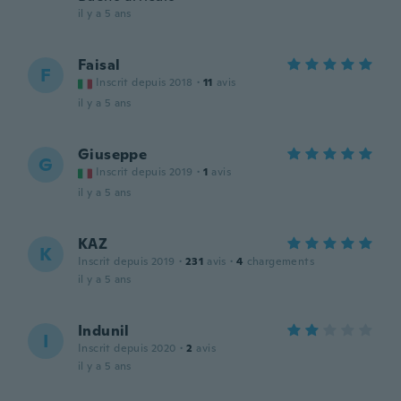
il y a 5 ans
Faisal
F
Inscrit depuis 2018
·
11
avis
il y a 5 ans
Giuseppe
G
Inscrit depuis 2019
·
1
avis
il y a 5 ans
KAZ
K
Inscrit depuis 2019
·
231
avis
·
4
chargements
il y a 5 ans
Indunil
I
Inscrit depuis 2020
·
2
avis
il y a 5 ans