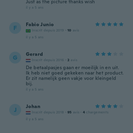
Just as the picture thanks wish
il y a 5 ans
Fabio Junio
F
Inscrit depuis 2019
·
10
avis
il y a 5 ans
Gerard
G
Inscrit depuis 2016
·
2
avis
De betaalpasjes gaan er moeilijk in en uit.
Ik heb niet goed gekeken naar het product.
Er zit namelijk geen vakje voor kleingeld
bij.
il y a 5 ans
Johan
J
Inscrit depuis 2018
·
95
avis
·
4
chargements
il y a 5 ans