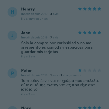
Henrry
H
Inscrit depuis 2019
·
3
avis
il y a environ un an
Jose
J
Inscrit depuis 2019
·
7
avis
Solo la compre por curiosidad y no me
arrepiento es cómoda y espaciosa para
guardar mis tarjetas
il y a 2 ans
Peter
P
Inscrit depuis 2019
·
1
avis
·
1
chargements
Το προϊόν δεν είναι το χρώμα που επέλεξα,
ούτε αυτό της φωτογραφίας που είχε στον
ιστότοπο
il y a 3 ans
Nory