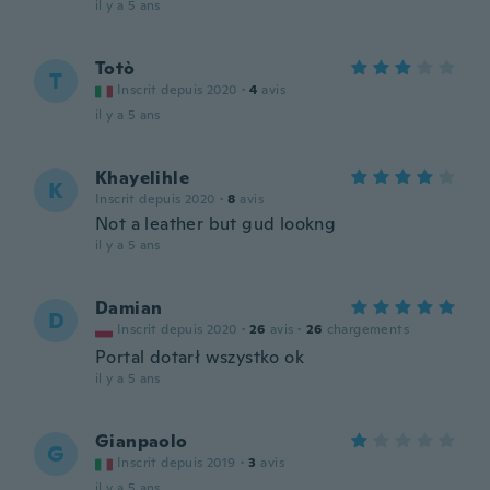
il y a 5 ans
Totò
T
Inscrit depuis 2020
·
4
avis
il y a 5 ans
Khayelihle
K
Inscrit depuis 2020
·
8
avis
Not a leather but gud lookng
il y a 5 ans
Damian
D
Inscrit depuis 2020
·
26
avis
·
26
chargements
Portal dotarł wszystko ok
il y a 5 ans
Gianpaolo
G
Inscrit depuis 2019
·
3
avis
il y a 5 ans