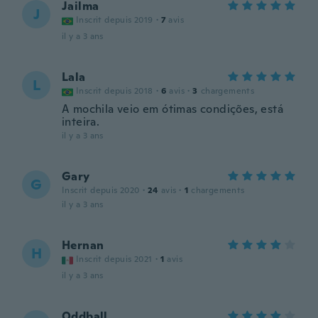
Jailma
J
Inscrit depuis 2019
·
7
avis
il y a 3 ans
Lala
L
Inscrit depuis 2018
·
6
avis
·
3
chargements
A mochila veio em ótimas condições, está
inteira.
il y a 3 ans
Gary
G
Inscrit depuis 2020
·
24
avis
·
1
chargements
il y a 3 ans
Hernan
H
Inscrit depuis 2021
·
1
avis
il y a 3 ans
Oddball