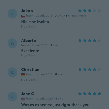
Jakub
J
Inscrit depuis 2018
·
7
avis
·
1
chargements
Nic moc kvalita
il y a 5 ans
Alberto
A
Inscrit depuis 2018
·
9
avis
Excelente
il y a 5 ans
Christian
C
Inscrit depuis 2019
·
8
avis
il y a 5 ans
Jose C
J
Inscrit depuis 2020
·
1
avis
Was as expected just right thank you