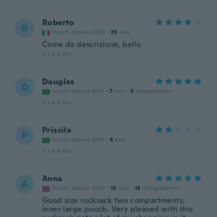
Roberto
R
Inscrit depuis 2020
·
25
avis
Come da descrizione, bello
il y a 5 ans
Douglas
D
Inscrit depuis 2017
·
7
avis
·
3
chargements
il y a 5 ans
Priscila
P
Inscrit depuis 2017
·
4
avis
il y a 5 ans
Anna
A
Inscrit depuis 2020
·
13
avis
·
13
chargements
Good size rucksack two compartments,
inner large pouch. Very pleased with this