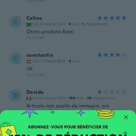
il y a 5 ans
Celina
C
Inscrit depuis 2015
·
9
avis
·
1
chargements
Ótimo produto Amei
il y a 5 ans
constantin
C
Inscrit depuis 2018
·
4
avis
Ok
il y a 5 ans
Davide
D
Inscrit depuis 2015
·
100
avis
·
48
chargements
Articolo non quello da immagini, più
cuciture allentate
il y a 5 ans
Samuele