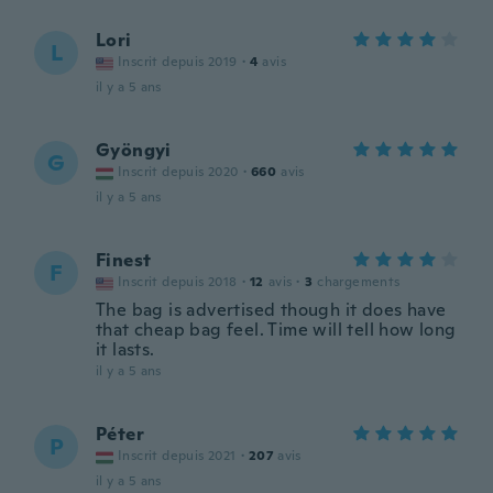
Lori
L
Inscrit depuis 2019
·
4
avis
il y a 5 ans
Gyöngyi
G
Inscrit depuis 2020
·
660
avis
il y a 5 ans
Finest
F
Inscrit depuis 2018
·
12
avis
·
3
chargements
The bag is advertised though it does have
that cheap bag feel. Time will tell how long
it lasts.
il y a 5 ans
Péter
P
Inscrit depuis 2021
·
207
avis
il y a 5 ans