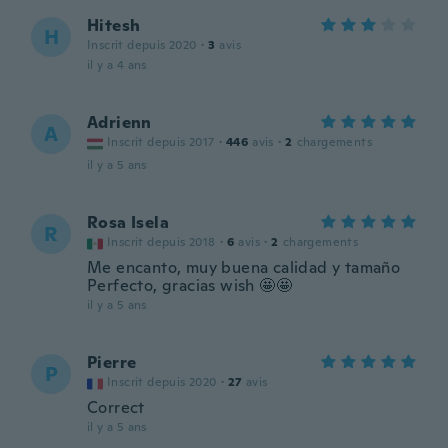
Hitesh
H
Inscrit depuis 2020
·
3
avis
il y a 4 ans
Adrienn
A
Inscrit depuis 2017
·
446
avis
·
2
chargements
il y a 5 ans
Rosa Isela
R
Inscrit depuis 2018
·
6
avis
·
2
chargements
Me encanto, muy buena calidad y tamaño
Perfecto, gracias wish 🤩🤩
il y a 5 ans
Pierre
P
Inscrit depuis 2020
·
27
avis
Correct
il y a 5 ans