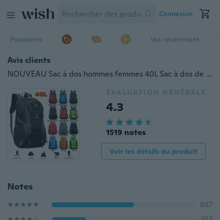
Connexion
Populaires
Vus récemment
Avis clients
NOUVEAU Sac à dos hommes femmes 40L Sac à dos de voyage extérieur Sac de sport Sac à dos de camping Sac à dos de randonnée Sac à dos pour étudiants
ÉVALUATION GÉNÉRALE
4.3
1519 notes
Voir les détails du produit
Notes
887
357