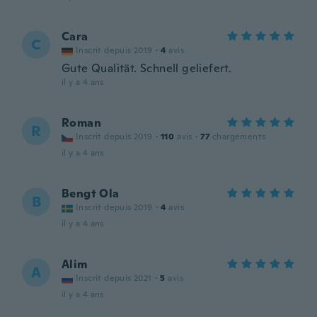
Cara
C
Inscrit depuis 2019
·
4
avis
Gute Qualität. Schnell geliefert.
il y a 4 ans
Roman
R
Inscrit depuis 2019
·
110
avis
·
77
chargements
il y a 4 ans
Bengt Ola
B
Inscrit depuis 2019
·
4
avis
il y a 4 ans
Alim
A
Inscrit depuis 2021
·
5
avis
il y a 4 ans