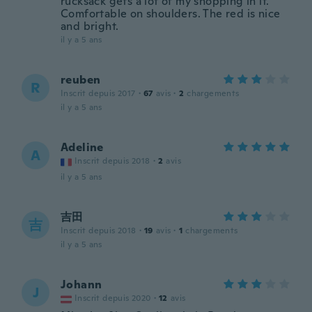
rucksack gets a lot of my shopping in it.
Comfortable on shoulders. The red is nice
and bright.
il y a 5 ans
reuben
R
Inscrit depuis 2017
·
67
avis
·
2
chargements
il y a 5 ans
Adeline
A
Inscrit depuis 2018
·
2
avis
il y a 5 ans
吉田
吉
Inscrit depuis 2018
·
19
avis
·
1
chargements
il y a 5 ans
Johann
J
Inscrit depuis 2020
·
12
avis