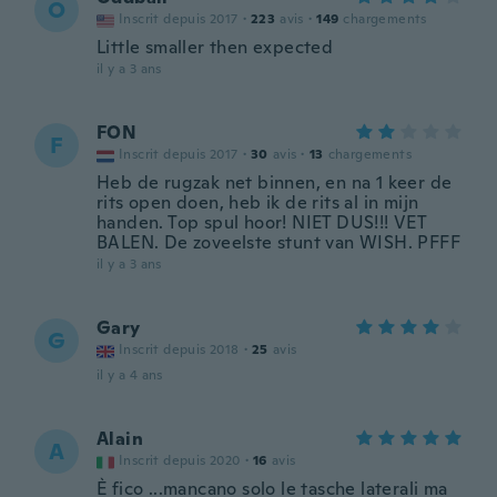
O
Inscrit depuis 2017
·
223
avis
·
149
chargements
Little smaller then expected
il y a 3 ans
FON
F
Inscrit depuis 2017
·
30
avis
·
13
chargements
Heb de rugzak net binnen, en na 1 keer de
rits open doen, heb ik de rits al in mijn
handen. Top spul hoor! NIET DUS!!! VET
BALEN. De zoveelste stunt van WISH. PFFF
il y a 3 ans
Gary
G
Inscrit depuis 2018
·
25
avis
il y a 4 ans
Alain
A
Inscrit depuis 2020
·
16
avis
È fico ...mancano solo le tasche laterali ma