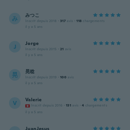
みつこ
み
Inscrit depuis 2018
·
317
avis
·
118
chargements
il y a 5 ans
Jorge
J
Inscrit depuis 2015
·
21
avis
il y a 5 ans
晃稔
晃
Inscrit depuis 2019
·
100
avis
il y a 5 ans
Valerie
V
Inscrit depuis 2016
·
131
avis
·
4
chargements
il y a 5 ans
JuanJesus