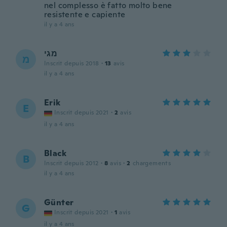
nel complesso è fatto molto bene
resistente e capiente
il y a 4 ans
מגי
מ
Inscrit depuis 2018
·
13
avis
il y a 4 ans
Erik
E
Inscrit depuis 2021
·
2
avis
il y a 4 ans
Black
B
Inscrit depuis 2012
·
8
avis
·
2
chargements
il y a 4 ans
Günter
G
Inscrit depuis 2021
·
1
avis
il y a 4 ans