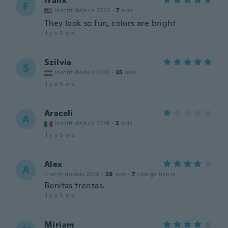
frank
F
Inscrit depuis 2020
·
7
avis
They look so fun, colors are bright
il y a 5 ans
Szilvia
S
Inscrit depuis 2018
·
35
avis
il y a 5 ans
Araceli
A
Inscrit depuis 2019
·
2
avis
il y a 5 ans
Alex
A
Inscrit depuis 2019
·
29
avis
·
7
chargements
Bonitas trenzas.
il y a 5 ans
Miriam