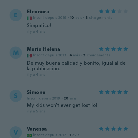
Eleonora
E
Inscrit depuis 2019
·
10
avis
·
3
chargements
Simpatico!
il y a 4 ans
María Helena
M
Inscrit depuis 2013
·
4
avis
·
2
chargements
De muy buena calidad y bonito, igual al de
la publicación.
il y a 4 ans
Simone
S
Inscrit depuis 2019
·
20
avis
My kids won't ever get lost lol
il y a 5 ans
Vanessa
V
Inscrit depuis 2017
·
1
avis