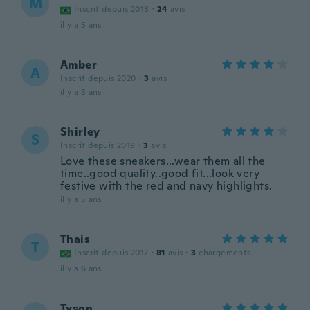
M
Inscrit depuis 2018
·
24
avis
il y a 5 ans
Amber
A
Inscrit depuis 2020
·
3
avis
il y a 5 ans
Shirley
S
Inscrit depuis 2019
·
3
avis
Love these sneakers...wear them all the
time..good quality..good fit...look very
festive with the red and navy highlights.
il y a 5 ans
Thais
T
Inscrit depuis 2017
·
81
avis
·
3
chargements
il y a 6 ans
Tyson