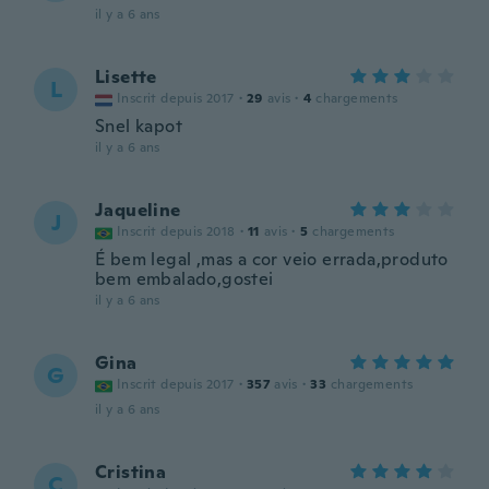
il y a 6 ans
Lisette
L
Inscrit depuis 2017
·
29
avis
·
4
chargements
Snel kapot
il y a 6 ans
Jaqueline
J
Inscrit depuis 2018
·
11
avis
·
5
chargements
É bem legal ,mas a cor veio errada,produto
bem embalado,gostei
il y a 6 ans
Gina
G
Inscrit depuis 2017
·
357
avis
·
33
chargements
il y a 6 ans
Cristina
C