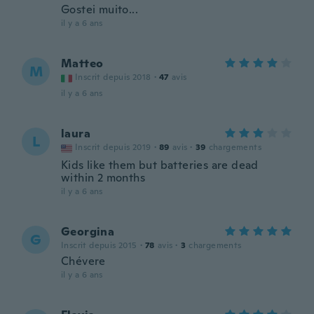
Gostei muito...
il y a 6 ans
Matteo
M
Inscrit depuis 2018
·
47
avis
il y a 6 ans
laura
L
Inscrit depuis 2019
·
89
avis
·
39
chargements
Kids like them but batteries are dead
within 2 months
il y a 6 ans
Georgina
G
Inscrit depuis 2015
·
78
avis
·
3
chargements
Chévere
il y a 6 ans