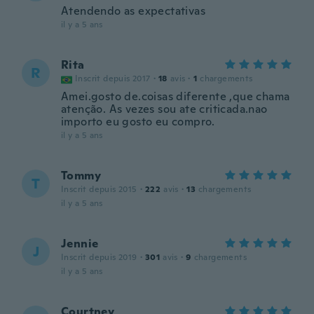
Atendendo as expectativas
il y a 5 ans
Rita
R
Inscrit depuis 2017
·
18
avis
·
1
chargements
Amei.gosto de.coisas diferente ,que chama
atenção. As vezes sou ate criticada.nao
importo eu gosto eu compro.
il y a 5 ans
Tommy
T
Inscrit depuis 2015
·
222
avis
·
13
chargements
il y a 5 ans
Jennie
J
Inscrit depuis 2019
·
301
avis
·
9
chargements
il y a 5 ans
Courtney