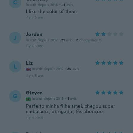
C
Inscrit depuis 2018
·
41
avis
I like the color of them
il y a 5 ans
Jordan
J
Inscrit depuis 2017
·
21
avis
·
2
chargements
il y a 5 ans
Liz
L
Inscrit depuis 2017
·
25
avis
il y a 5 ans
Gleyce
G
Inscrit depuis 2019
·
1
avis
Perfeito minha filha amei, chegou super
embalado , obrigada , Eis abençoe
il y a 5 ans