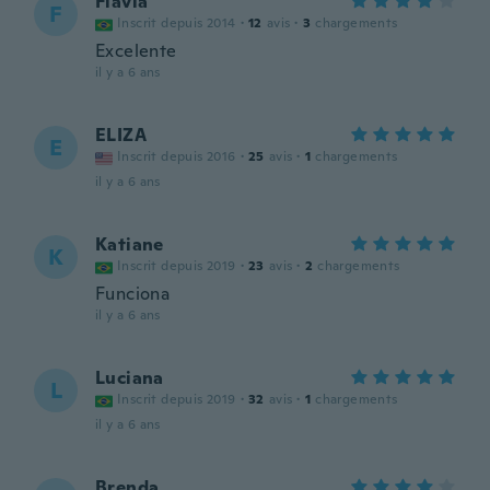
Flavia
F
Inscrit depuis 2014
·
12
avis
·
3
chargements
Excelente
il y a 6 ans
ELIZA
E
Inscrit depuis 2016
·
25
avis
·
1
chargements
il y a 6 ans
Katiane
K
Inscrit depuis 2019
·
23
avis
·
2
chargements
Funciona
il y a 6 ans
Luciana
L
Inscrit depuis 2019
·
32
avis
·
1
chargements
il y a 6 ans
Brenda