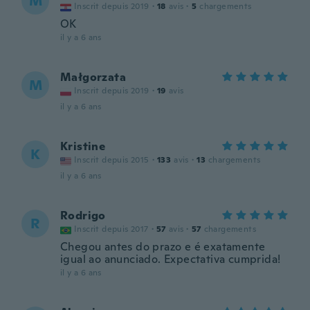
M
Inscrit depuis 2019
·
18
avis
·
5
chargements
OK
il y a 6 ans
Małgorzata
M
Inscrit depuis 2019
·
19
avis
il y a 6 ans
Kristine
K
Inscrit depuis 2015
·
133
avis
·
13
chargements
il y a 6 ans
Rodrigo
R
Inscrit depuis 2017
·
57
avis
·
57
chargements
Chegou antes do prazo e é exatamente
igual ao anunciado. Expectativa cumprida!
il y a 6 ans