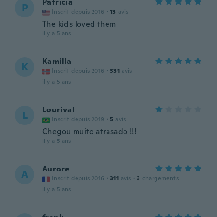
Patricia
P
Inscrit depuis 2016
·
13
avis
The kids loved them
il y a 5 ans
Kamilla
K
Inscrit depuis 2016
·
331
avis
il y a 5 ans
Lourival
L
Inscrit depuis 2019
·
5
avis
Chegou muito atrasado !!!
il y a 5 ans
Aurore
A
Inscrit depuis 2016
·
311
avis
·
3
chargements
il y a 5 ans