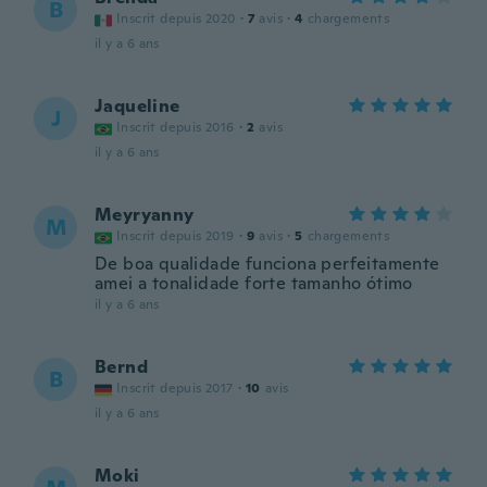
B
Inscrit depuis 2020
·
7
avis
·
4
chargements
il y a 6 ans
Jaqueline
J
Inscrit depuis 2016
·
2
avis
il y a 6 ans
Meyryanny
M
Inscrit depuis 2019
·
9
avis
·
5
chargements
De boa qualidade funciona perfeitamente
amei a tonalidade forte tamanho ótimo
il y a 6 ans
Bernd
B
Inscrit depuis 2017
·
10
avis
il y a 6 ans
Moki