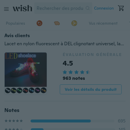
Connexion
Populaires
Vus récemment
Avis clients
Lacet en nylon fluorescent à DEL clignotant universel, lacet lumineux coloré, courant à l'extérieur la nuit
ÉVALUATION GÉNÉRALE
4.5
963 notes
Voir les détails du produit
Notes
695
145