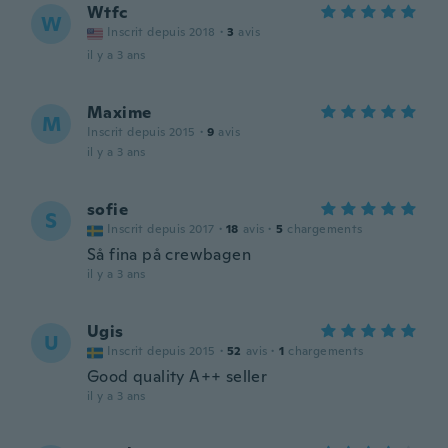
Wtfc
W
Inscrit depuis 2018
·
3
avis
il y a 3 ans
Maxime
M
Inscrit depuis 2015
·
9
avis
il y a 3 ans
sofie
S
Inscrit depuis 2017
·
18
avis
·
5
chargements
Så fina på crewbagen
il y a 3 ans
Ugis
U
Inscrit depuis 2015
·
52
avis
·
1
chargements
Good quality A++ seller
il y a 3 ans