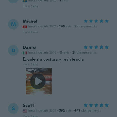
Inscrit depuis 2020
·
1
avis
il y a 3 ans
Michel
M
Inscrit depuis 2017
·
263
avis
·
1
chargements
il y a 3 ans
Dante
D
Inscrit depuis 2018
·
14
avis
·
21
chargements
Excelente costura y resistencia
il y a 3 ans
Scott
S
Inscrit depuis 2021
·
562
avis
·
443
chargements
il y a 3 ans