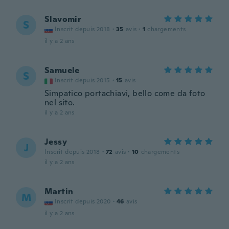
Slavomir
S
Inscrit depuis 2018
·
35
avis
·
1
chargements
il y a 2 ans
Samuele
S
Inscrit depuis 2015
·
15
avis
Simpatico portachiavi, bello come da foto
nel sito.
il y a 2 ans
Jessy
J
Inscrit depuis 2018
·
72
avis
·
10
chargements
il y a 2 ans
Martin
M
Inscrit depuis 2020
·
46
avis
il y a 2 ans