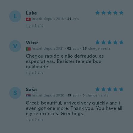
Luke
L
Inscrit depuis 2018
·
21
avis
il y a 3 ans
Vitor
V
Inscrit depuis 2021
·
62
avis
·
38
chargements
Chegou rápido e não defraudou as
espectativas. Resistente e de boa
qualidade.
il y a 3 ans
Saša
S
Inscrit depuis 2020
·
13
avis
·
5
chargements
Great, beautiful, arrived very quickly and i
even got one more. Thank you. You have all
my references. Greetings.
il y a 3 ans