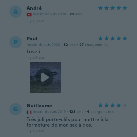
André
A
Inscrit depuis 2020
·
79
avis
il y a 3 ans
Paul
P
Inscrit depuis 2020
·
32
avis
·
27
chargements
Love it
il y a 3 ans
Guillaume
G
Inscrit depuis 2019
·
123
avis
·
4
chargements
Très joli porte-clés pour mettre à la
fermeture de mon sac à dos.
il y a 3 ans