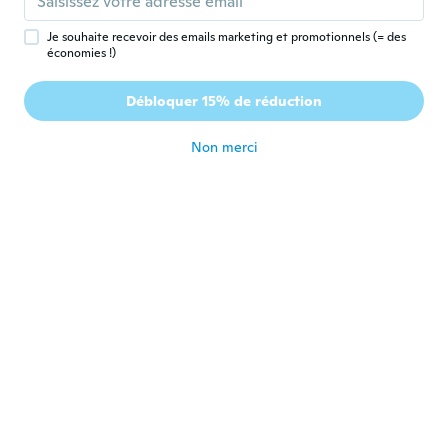
Inscrit depuis 2018
·
629
avis
il y a 3 ans
Je souhaite recevoir des emails marketing et promotionnels (= des
économies !)
Przemek
P
Débloquer 15% de réduction
Inscrit depuis 2022
·
1
avis
il y a 3 ans
Non merci
Seppo
S
Inscrit depuis 2018
·
147
avis
il y a 3 ans
Derek
D
Inscrit depuis 2020
·
41
avis
·
17
chargements
Nice keychain
il y a 3 ans
Barnet
B
Inscrit depuis 2015
·
153
avis
·
10
chargements
il y a 3 ans