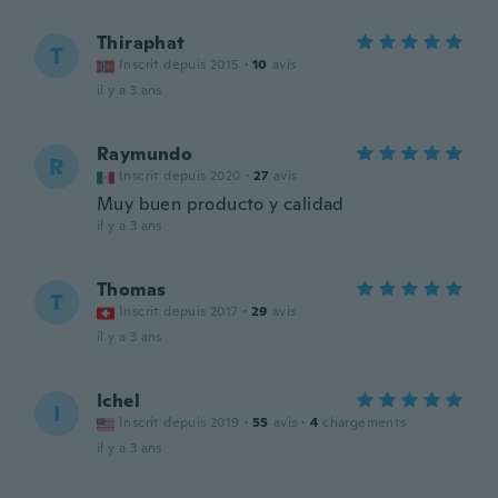
Thiraphat
T
Inscrit depuis 2015
·
10
avis
il y a 3 ans
Raymundo
R
Inscrit depuis 2020
·
27
avis
Muy buen producto y calidad
il y a 3 ans
Thomas
T
Inscrit depuis 2017
·
29
avis
il y a 3 ans
Ichel
I
Inscrit depuis 2019
·
55
avis
·
4
chargements
il y a 3 ans