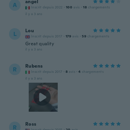
angel
A
Inscrit depuis 2022
·
100
avis
·
18
chargements
il y a 3 ans
Lou
L
Inscrit depuis 2017
·
179
avis
·
59
chargements
Great quality
il y a 3 ans
Rubens
R
Inscrit depuis 2017
·
8
avis
·
4
chargements
il y a 3 ans
Ross
R
Inscrit depuis 2015
·
20
avis