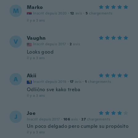
Marko
M
Inscrit depuis 2020
·
12
avis
·
5
chargements
il y a 3 ans
Vaughn
V
Inscrit depuis 2017
·
2
avis
Looks good
il y a 3 ans
Akii
A
Inscrit depuis 2019
·
17
avis
·
1
chargements
Odlično sve kako treba
il y a 3 ans
Joe
J
Inscrit depuis 2017
·
106
avis
·
27
chargements
Un poco delgado pero cumple su propósito
il y a 3 ans