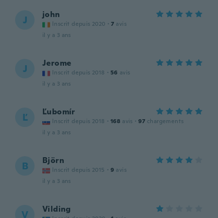
john
J
Inscrit depuis 2020
·
7
avis
il y a 3 ans
Jerome
J
Inscrit depuis 2018
·
56
avis
il y a 3 ans
Ľubomír
Ľ
Inscrit depuis 2018
·
168
avis
·
97
chargements
il y a 3 ans
Björn
B
Inscrit depuis 2015
·
9
avis
il y a 3 ans
Vilding
V