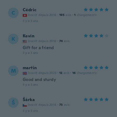
Cédric
C
Inscrit depuis 2016
·
195
avis
·
1
chargements
il y a 3 ans
Kevin
K
Inscrit depuis 2016
·
74
avis
Gift for a friend
il y a 3 ans
martin
M
Inscrit depuis 2023
·
12
avis
·
16
chargements
Good and sturdy
il y a 3 ans
Šárka
Š
Inscrit depuis 2014
·
73
avis
il y a 3 ans