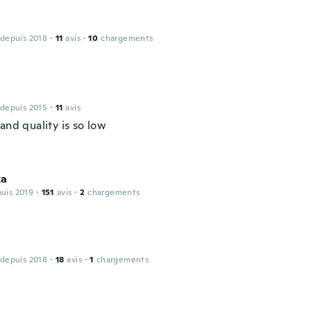
 depuis 2018
·
11
avis
·
10
chargements
 depuis 2015
·
11
avis
and quality is so low
ka
puis 2019
·
151
avis
·
2
chargements
 depuis 2018
·
18
avis
·
1
chargements