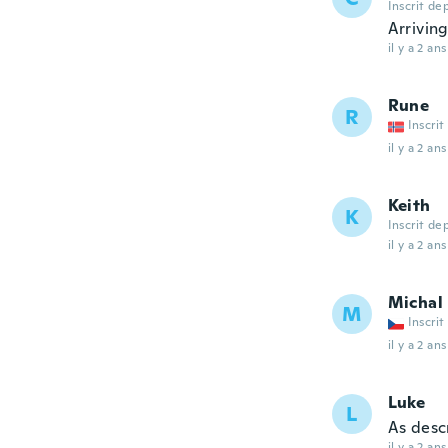
Inscrit de
Arriving
il y a 2 ans
Rune
R
Inscrit
il y a 2 ans
Keith
K
Inscrit de
il y a 2 ans
Michal
M
Inscrit
il y a 2 ans
Luke
L
As desc
il y a 2 ans