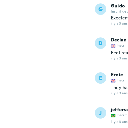
Guido
G
Inscrit de
Excelen
il y a 3 ans
Declan
D
Inscrit
Feel rea
il y a 3 ans
Ernie
E
Inscrit
They ha
il y a 3 ans
jeffers
J
Inscrit
il y a 3 ans