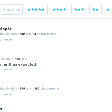
Très utile
Gáspár
 depuis 2016
·
189
avis
·
2
chargements
ron un an
puis 2020
·
140
avis
aller than expected
ron un an
 depuis 2021
·
349
avis
·
162
chargements
ron un an
yn