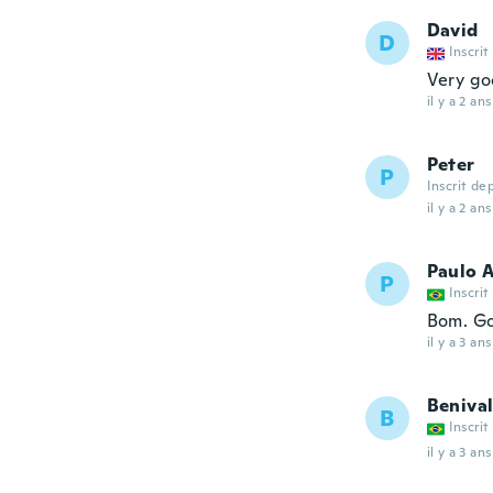
David
D
Inscrit
Very g
il y a 2 ans
Peter
P
Inscrit de
il y a 2 ans
Paulo 
P
Inscrit
Bom. Go
il y a 3 ans
Beniva
B
Inscrit
il y a 3 ans