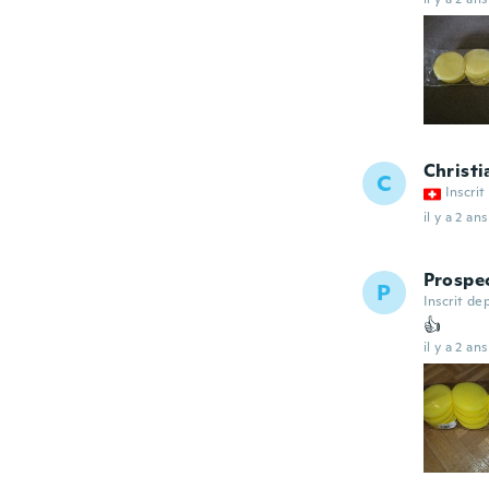
Christi
C
Inscrit
il y a 2 ans
Prospe
P
Inscrit de
👍
il y a 2 ans