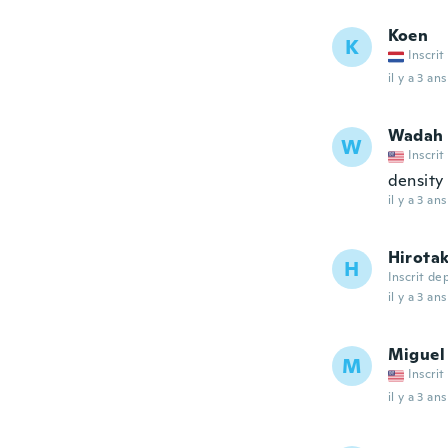
Koen
K
Inscrit
il y a 3 ans
Wadah
W
Inscrit
density 
il y a 3 ans
Hirota
H
Inscrit de
il y a 3 ans
Miguel
M
Inscrit
il y a 3 ans