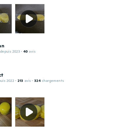
an
 depuis 2023
·
40
avis
ct
puis 2022
·
213
avis
·
324
chargements