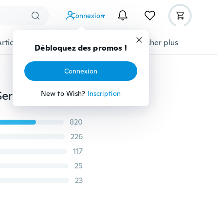
Connexion
Articles pour animaux domestiques
Afficher plus
Débloquez des promos !
Connexion
12 Pièces Éponge ronde à cirer spéciale pour voiture Sertissage petite éponge éponge à polir éponge pour lave-auto
New to Wish?
Inscription
820
226
117
25
23