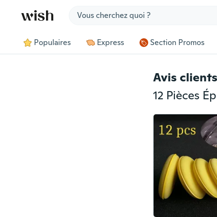
Jump to section
Populaires
Express
Section Promos
Avis client