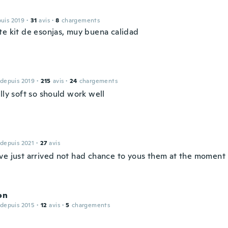
puis 2019
·
31
avis
·
8
chargements
te kit de esonjas, muy buena calidad
 depuis 2019
·
215
avis
·
24
chargements
lly soft so should work well
 depuis 2021
·
27
avis
ve just arrived not had chance to yous them at the moment
on
 depuis 2015
·
12
avis
·
5
chargements