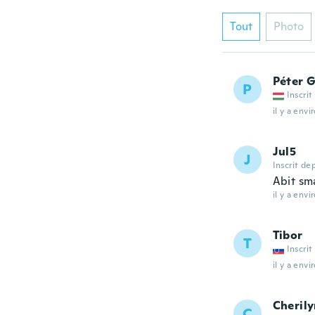
Tout
Photo
Péter 
P
Inscrit
il y a envi
Jul5
J
Inscrit de
Abit sm
il y a envi
Tibor
T
Inscrit
il y a envi
Cheril
C