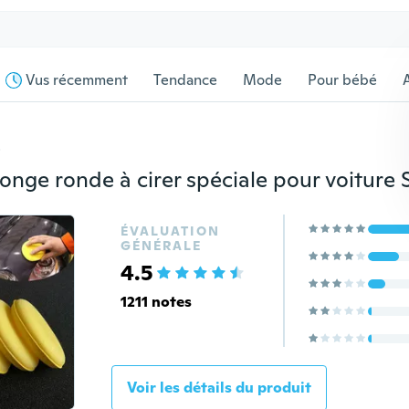
Vus récemment
Tendance
Mode
Pour bébé
s
ÉVALUATION
GÉNÉRALE
4.5
1211 notes
Voir les détails du produit