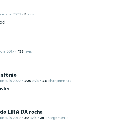
 depuis 2023
·
8
avis
ood
puis 2017
·
133
avis
Antônio
 depuis 2022
·
203
avis
·
26
chargements
stei
ldo LIRA DA rocha
 depuis 2019
·
39
avis
·
25
chargements