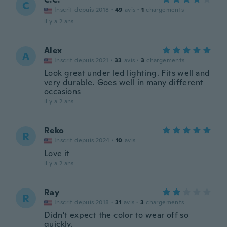
C
Inscrit depuis 2018
·
49
avis
·
1
chargements
il y a 2 ans
Alex
A
Inscrit depuis 2021
·
33
avis
·
3
chargements
Look great under led lighting. Fits well and
very durable. Goes well in many different
occasions
il y a 2 ans
Reko
R
Inscrit depuis 2024
·
10
avis
Love it
il y a 2 ans
Ray
R
Inscrit depuis 2018
·
31
avis
·
3
chargements
Didn't expect the color to wear off so
quickly.