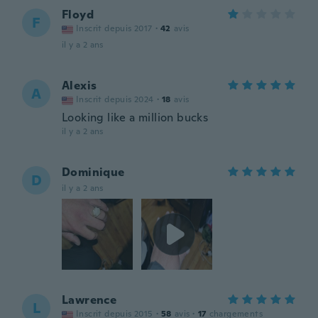
Floyd
F
Inscrit depuis 2017
·
42
avis
il y a 2 ans
Alexis
A
Inscrit depuis 2024
·
18
avis
Looking like a million bucks
il y a 2 ans
Dominique
D
il y a 2 ans
Lawrence
L
Inscrit depuis 2015
·
58
avis
·
17
chargements