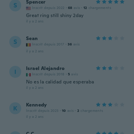
Spencer
S
Inscrit depuis 2022
·
68
avis
·
12
chargements
Great ring still shiny 2day
il y a 2 ans
Sean
S
Inscrit depuis 2017
·
36
avis
il y a 2 ans
Israel Alejandro
I
Inscrit depuis 2018
·
5
avis
No es la calidad que esperaba
il y a 2 ans
Kennedy
K
Inscrit depuis 2023
·
10
avis
·
2
chargements
il y a 2 ans
C.C.