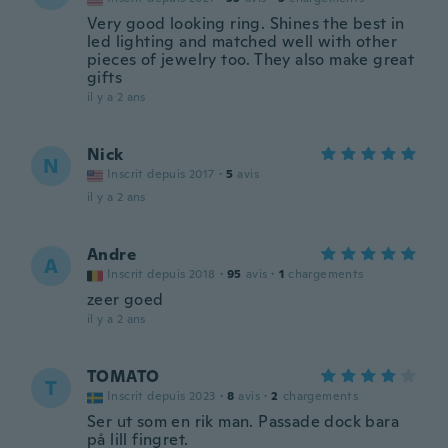
Very good looking ring. Shines the best in
led lighting and matched well with other
pieces of jewelry too. They also make great
gifts
il y a 2 ans
Nick
N
Inscrit depuis 2017
·
5
avis
il y a 2 ans
Andre
A
Inscrit depuis 2018
·
95
avis
·
1
chargements
zeer goed
il y a 2 ans
TOMATO
T
Inscrit depuis 2023
·
8
avis
·
2
chargements
Ser ut som en rik man. Passade dock bara
på lill fingret.