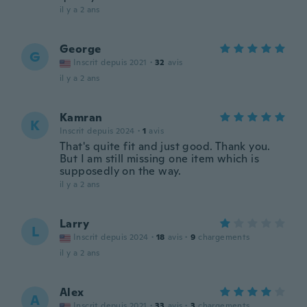
il y a 2 ans
George
G
Inscrit depuis 2021
·
32
avis
il y a 2 ans
Kamran
K
Inscrit depuis 2024
·
1
avis
That's quite fit and just good. Thank you.
But I am still missing one item which is
supposedly on the way.
il y a 2 ans
Larry
L
Inscrit depuis 2024
·
18
avis
·
9
chargements
il y a 2 ans
Alex
A
Inscrit depuis 2021
·
33
avis
·
3
chargements