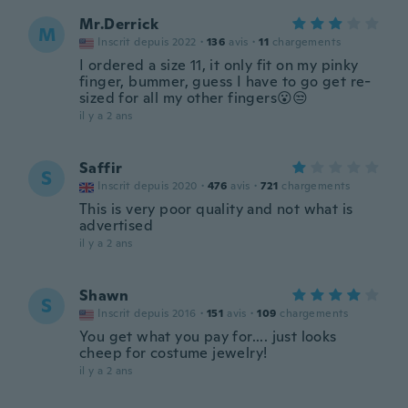
Mr.Derrick
M
Inscrit depuis 2022
·
136
avis
·
11
chargements
I ordered a size 11, it only fit on my pinky
finger, bummer, guess I have to go get re-
sized for all my other fingers😮😒
il y a 2 ans
Saffir
S
Inscrit depuis 2020
·
476
avis
·
721
chargements
This is very poor quality and not what is
advertised
il y a 2 ans
Shawn
S
Inscrit depuis 2016
·
151
avis
·
109
chargements
You get what you pay for.... just looks
cheep for costume jewelry!
il y a 2 ans