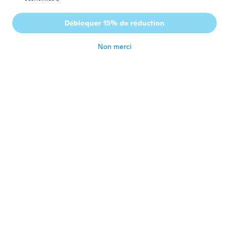
Keith
K
Débloquer 15% de réduction
Inscrit depuis 2017
·
49
avis
·
1
chargements
il y a 3 ans
Non merci
willie
W
Inscrit depuis 2020
·
148
avis
·
218
chargements
I like the shine
il y a 3 ans
Parbati
P
Inscrit depuis 2018
·
20
avis
·
3
chargements
LOOKING GOOD
il y a 3 ans
Yvonne
Y
Inscrit depuis 2023
·
277
avis
WOW it looks good.
il y a 3 ans