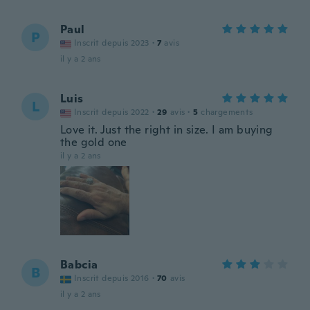
Paul
P
Inscrit depuis 2023
·
7
avis
il y a 2 ans
Luis
L
Inscrit depuis 2022
·
29
avis
·
5
chargements
Love it. Just the right in size. I am buying
the gold one
il y a 2 ans
Babcia
B
Inscrit depuis 2016
·
70
avis
il y a 2 ans