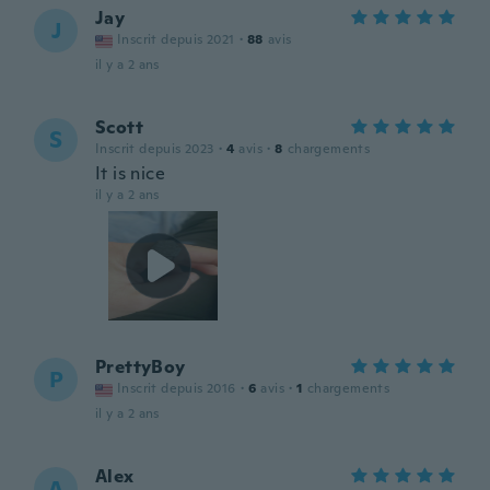
Jay
J
Inscrit depuis 2021
·
88
avis
il y a 2 ans
Scott
S
Inscrit depuis 2023
·
4
avis
·
8
chargements
It is nice
il y a 2 ans
PrettyBoy
P
Inscrit depuis 2016
·
6
avis
·
1
chargements
il y a 2 ans
Alex
A