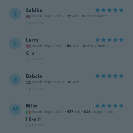
Sabiha
S
Inscrit depuis 2013
·
77
avis
·
3
chargements
il y a 2 ans
Larry
L
Inscrit depuis 2021
·
50
avis
·
2
chargements
Gr8
il y a 2 ans
Babcia
B
Inscrit depuis 2016
·
70
avis
il y a 2 ans
Mike
M
Inscrit depuis 2017
·
477
avis
·
325
chargements
I like it ,
il y a 2 ans