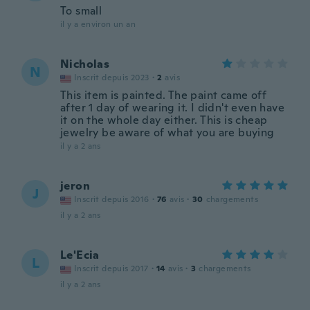
To small
il y a environ un an
Nicholas
N
Inscrit depuis 2023
·
2
avis
This item is painted. The paint came off
after 1 day of wearing it. I didn't even have
it on the whole day either. This is cheap
jewelry be aware of what you are buying
il y a 2 ans
jeron
J
Inscrit depuis 2016
·
76
avis
·
30
chargements
il y a 2 ans
Le'Ecia
L
Inscrit depuis 2017
·
14
avis
·
3
chargements
il y a 2 ans