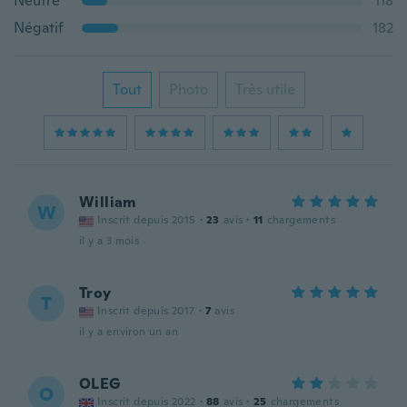
Neutre
118
Négatif
182
Tout
Photo
Très utile
William
W
Inscrit depuis 2015
·
23
avis
·
11
chargements
il y a 3 mois
Troy
T
Inscrit depuis 2017
·
7
avis
il y a environ un an
OLEG
O
Inscrit depuis 2022
·
88
avis
·
25
chargements