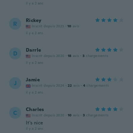
il y a 2 ans
Rickey
R
Inscrit depuis 2023
·
10
avis
il y a 2 ans
Darrle
D
Inscrit depuis 2020
·
18
avis
·
3
chargements
il y a 2 ans
Jamie
J
Inscrit depuis 2024
·
22
avis
·
4
chargements
il y a 2 ans
Charles
C
Inscrit depuis 2020
·
10
avis
·
3
chargements
It's nice
il y a 2 ans