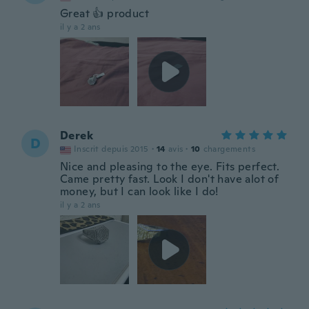
Great 👍 product
il y a 2 ans
Derek
D
Inscrit depuis 2015
·
14
avis
·
10
chargements
Nice and pleasing to the eye. Fits perfect.
Came pretty fast. Look I don't have alot of
money, but I can look like I do!
il y a 2 ans