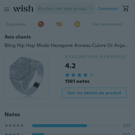
Connexion
Populaires
Vus récemment
Avis clients
Bling Hip Hop Mode Hexagone Anneau Cuivre Or Argent Couleur Plaqué Glacé Micro Pave Cubique Zircone Charme Anneau pour Hommes Femmes
ÉVALUATION GÉNÉRALE
4.2
1361 notes
Voir les détails du produit
Notes
861
200