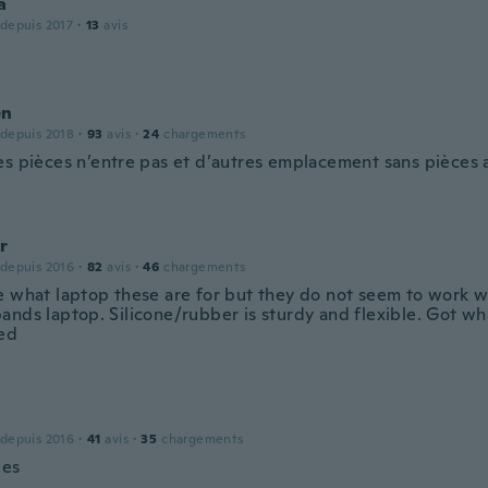
a
 depuis 2017
·
13
avis
en
 depuis 2018
·
93
avis
·
24
chargements
es pièces n’entre pas et d’autres emplacement sans pièces
r
 depuis 2016
·
82
avis
·
46
chargements
e what laptop these are for but they do not seem to work w
ands laptop. Silicone/rubber is sturdy and flexible. Got wh
ed
 depuis 2016
·
41
avis
·
35
chargements
les