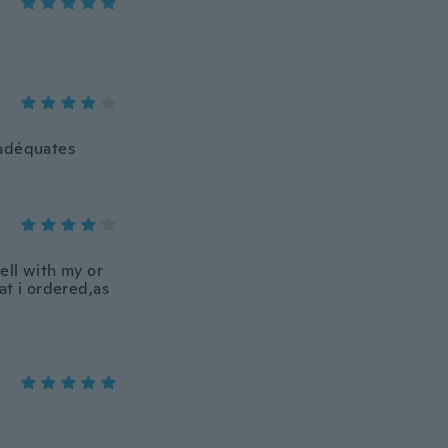
 adéquates
ell with my or
at i ordered,as