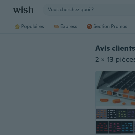
Jump to section
Populaires
Express
Section Promos
Avis client