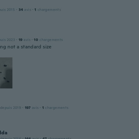
puis 2015
·
34
avis
·
1
chargements
puis 2023
·
19
avis
·
10
chargements
ing not a standard size
 depuis 2019
·
197
avis
·
1
chargements
lda
 depuis 2016
·
144
avis
·
47
chargements