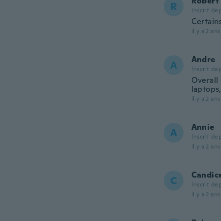
Robert
R
Inscrit de
Certain
il y a 2 ans
Andre
A
Inscrit de
Overall 
laptops
il y a 2 ans
Annie
A
Inscrit de
il y a 2 ans
Candic
C
Inscrit de
il y a 2 ans