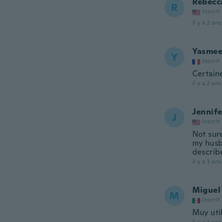
Rebecc
R
Inscrit
il y a 2 ans
Yasme
Y
Inscrit
Certain
il y a 2 ans
Jennife
J
Inscrit
Not sur
my husb
describ
il y a 3 ans
Miguel
M
Inscrit
Muy uti