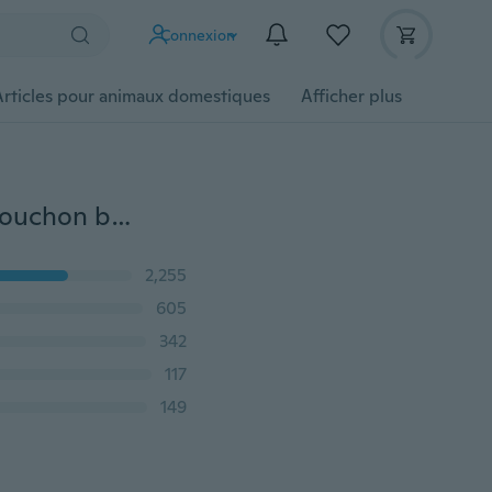
Connexion
Articles pour animaux domestiques
Afficher plus
2 x 13 pièces/ensemble Silicone anti-poussière Port bouchon bouchon protecteur pour ordinateur portable
2,255
605
342
117
149