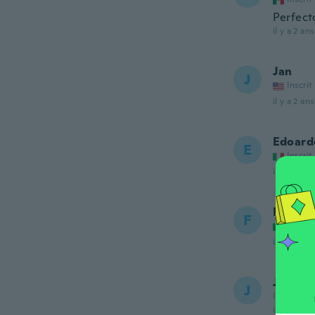
Perfecto
il y a 2 ans
Jan
J
Inscrit
il y a 2 ans
Edoard
E
Inscrit
il y a 2 ans
Federi
F
Inscrit
il y a 2 ans
Johan
J
Inscrit de
il y a 2 ans