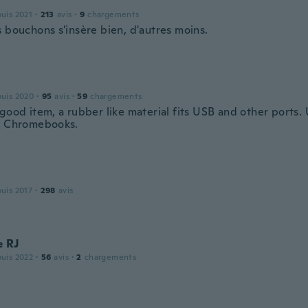
puis 2021
·
213
avis
·
9
chargements
s bouchons s'insère bien, d'autres moins.
puis 2020
·
95
avis
·
59
chargements
good item, a rubber like material fits USB and other ports. 
, Chromebooks.
puis 2017
·
298
avis
e RJ
puis 2022
·
56
avis
·
2
chargements