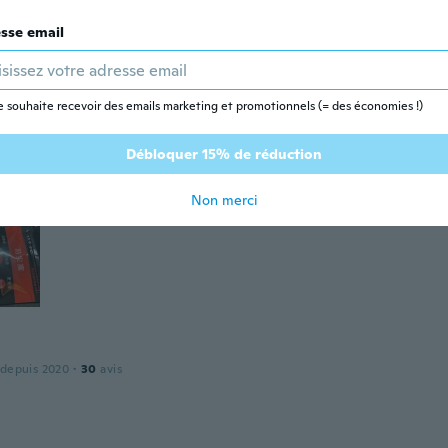
sse email
puis 2018
·
3
avis
·
3
chargements
ractico muy completo muy buena compra
e souhaite recevoir des emails marketing et promotionnels (= des économies !)
Débloquer 15% de réduction
Non merci
 depuis 2020
·
30
avis