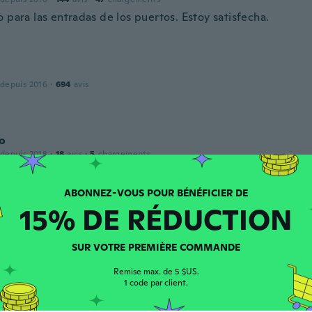
 para las entradas de los puertos. Estoy satisfecha.
 depuis 2016
·
694
avis
o
 depuis 2018
·
18
avis
·
5
chargements
15% DE RÉDUCTION
co
 depuis 2018
·
20
avis
SUR VOTRE PREMIÈRE COMMANDE
Remise max. de 5 $US.
1 code par client.
puis 2018
·
3
avis