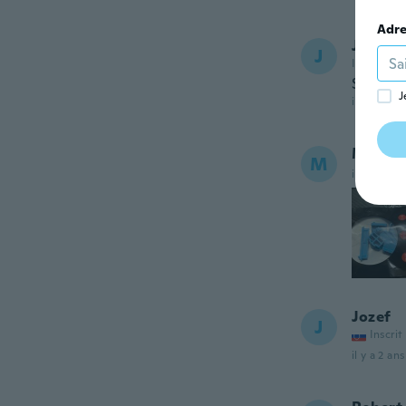
Adre
JOSE
J
Inscrit de
Super p
J
il y a 2 ans
Martha
M
il y a 2 ans
Jozef
J
Inscrit
il y a 2 ans