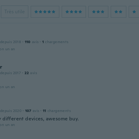
Très utile
 depuis 2018
·
110
avis
·
1
chargements
ron un an
r
 depuis 2017
·
22
avis
ron un an
 depuis 2020
·
107
avis
·
11
chargements
y different devices, awesome buy.
ron un an