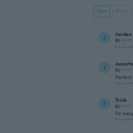
Tout
Photo
Jordan
J
Inscrit
il y a envi
Jennife
J
Inscrit
Perfect
il y a envi
Trish
T
Inscrit
Fit man
il y a envi