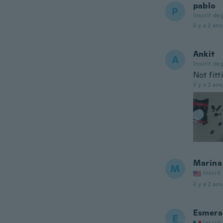
pablo
P
Inscrit de
il y a 2 ans
Ankit
A
Inscrit de
Not fitt
il y a 2 ans
Marina
M
Inscrit
il y a 2 ans
Esmera
E
Inscrit