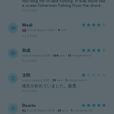
too long for in lake fishing. It was more like
a ocean fisherman fishing from the shore.
il y a 3 ans
Madi
M
Inscrit depuis 2020
·
9
avis
il y a 3 ans
和成
和
Inscrit depuis 2020
·
339
avis
·
15
chargements
il y a 3 ans
太郎
太
Inscrit depuis 2021
·
25
avis
·
1
chargements
穂先が折れていました。最悪
il y a 3 ans
Danilo
D
Inscrit depuis 2018
·
33
avis
·
1
chargements