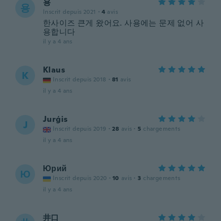
용
용
Inscrit depuis 2021
·
4
avis
한사이즈 큰게 왔어요. 사용에는 문제 없어 사
용합니다
il y a 4 ans
Klaus
K
Inscrit depuis 2018
·
81
avis
il y a 4 ans
Jurģis
J
Inscrit depuis 2019
·
28
avis
·
5
chargements
il y a 4 ans
Юрий
Ю
Inscrit depuis 2020
·
10
avis
·
3
chargements
il y a 4 ans
井口