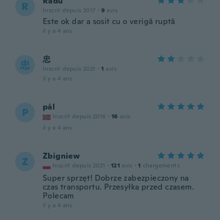
Radu
R
Inscrit depuis 2017
·
9
avis
Este ok dar a sosit cu o verigă ruptă
il y a 4 ans
忠
忠
Inscrit depuis 2021
·
1
avis
il y a 4 ans
pål
P
Inscrit depuis 2016
·
16
avis
il y a 4 ans
Zbigniew
Z
Inscrit depuis 2021
·
121
avis
·
1
chargements
Super sprzęt! Dobrze zabezpieczony na
czas transportu. Przesyłka przed czasem.
Polecam
il y a 4 ans