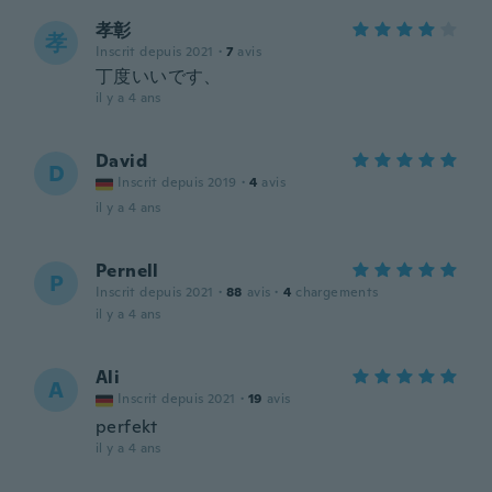
孝彰
孝
Inscrit depuis 2021
·
7
avis
丁度いいです、
il y a 4 ans
David
D
Inscrit depuis 2019
·
4
avis
il y a 4 ans
Pernell
P
Inscrit depuis 2021
·
88
avis
·
4
chargements
il y a 4 ans
Ali
A
Inscrit depuis 2021
·
19
avis
perfekt
il y a 4 ans