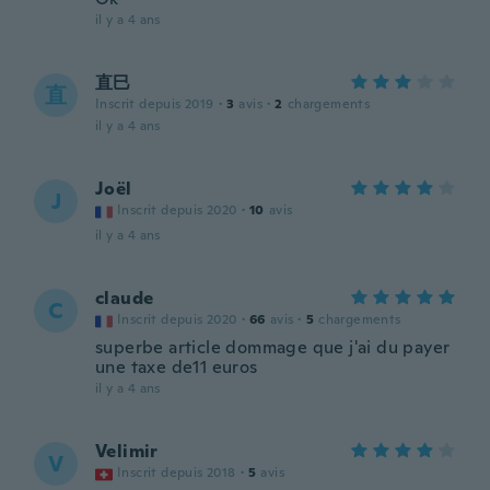
il y a 4 ans
直巳
直
Inscrit depuis 2019
·
3
avis
·
2
chargements
il y a 4 ans
Joël
J
Inscrit depuis 2020
·
10
avis
il y a 4 ans
claude
C
Inscrit depuis 2020
·
66
avis
·
5
chargements
superbe article dommage que j'ai du payer
une taxe de11 euros
il y a 4 ans
Velimir
V
Inscrit depuis 2018
·
5
avis