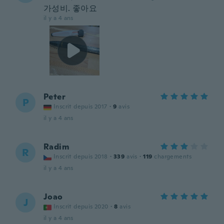
가성비. 좋아요
il y a 4 ans
Peter
P
Inscrit depuis 2017
·
9
avis
il y a 4 ans
Radim
R
Inscrit depuis 2018
·
339
avis
·
119
chargements
il y a 4 ans
Joao
J
Inscrit depuis 2020
·
8
avis
il y a 4 ans