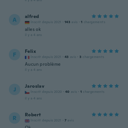
il y a 4 ans
alfred
A
Inscrit depuis 2021
·
143
avis
·
1
chargements
alles ok
il y a 4 ans
Felix
F
Inscrit depuis 2021
·
43
avis
·
3
chargements
Aucun problème
il y a 4 ans
Jaroslav
J
Inscrit depuis 2020
·
40
avis
·
1
chargements
il y a 4 ans
Robert
R
Inscrit depuis 2021
·
7
avis
Ok