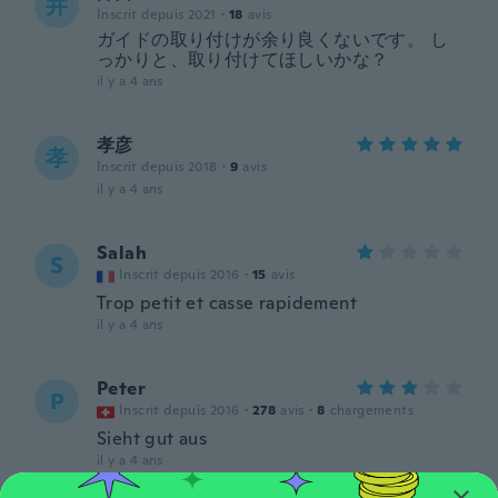
井
Inscrit depuis 2021
·
18
avis
ガイドの取り付けが余り良くないです。 し
っかりと、取り付けてほしいかな？
il y a 4 ans
孝彦
孝
Inscrit depuis 2018
·
9
avis
il y a 4 ans
Salah
S
Inscrit depuis 2016
·
15
avis
Trop petit et casse rapidement
il y a 4 ans
Peter
P
Inscrit depuis 2016
·
278
avis
·
8
chargements
Sieht gut aus
il y a 4 ans