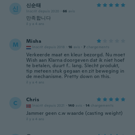
신순태
신
Inscrit depuis 2020
·
66
avis
만족합니다
il y a 4 ans
Misha
M
Inscrit depuis 2018
·
16
avis
·
7
chargements
Verkeerde maat en kleur bezorgd. Nu moet
Wish aan Klarna doorgeven dat ik niet hoef
te betalen, duurt f.. lang. Slecht produkt,
tip meteen stuk gegaan en zit beweging in
de mechanisme. Pretty down on this.
il y a 4 ans
Chris
C
Inscrit depuis 2021
·
140
avis
·
14
chargements
Jammer geen c.w waarde (casting weight)
il y a 4 ans