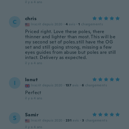
il y a 4 ans
chris
C
Inscrit depuis 2020
·
4
avis
·
1
chargements
Priced right. Love these poles, there
thinner and lighter than most. This will be
my second set of poles.still have the OG
set and still going strong, missing a few
eyes guides from abuse but poles are still
intact. Delivery as expected.
il y a 4 ans
Ionut
I
Inscrit depuis 2020
·
137
avis
·
6
chargements
Perfect
il y a 4 ans
Samir
S
Inscrit depuis 2020
·
231
avis
·
3
chargements
il y a 4 ans