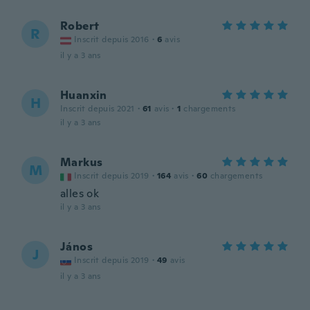
Robert
R
Inscrit depuis 2016
·
6
avis
il y a 3 ans
Huanxin
H
Inscrit depuis 2021
·
61
avis
·
1
chargements
il y a 3 ans
Markus
M
Inscrit depuis 2019
·
164
avis
·
60
chargements
alles ok
il y a 3 ans
János
J
Inscrit depuis 2019
·
49
avis
il y a 3 ans