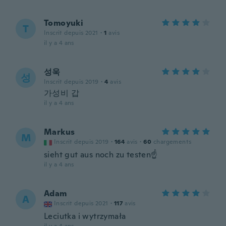
Tomoyuki
T
Inscrit depuis 2021
·
1
avis
il y a 4 ans
성욱
성
Inscrit depuis 2019
·
4
avis
가성비 갑
il y a 4 ans
Markus
M
Inscrit depuis 2019
·
164
avis
·
60
chargements
sieht gut aus noch zu testen☝️
il y a 4 ans
Adam
A
Inscrit depuis 2021
·
117
avis
Leciutka i wytrzymała