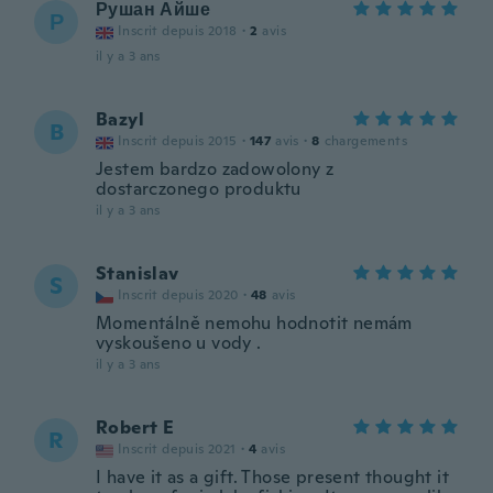
Рушан Айше
Р
Inscrit depuis 2018
·
2
avis
il y a 3 ans
Bazyl
B
Inscrit depuis 2015
·
147
avis
·
8
chargements
Jestem bardzo zadowolony z
dostarczonego produktu
il y a 3 ans
Stanislav
S
Inscrit depuis 2020
·
48
avis
Momentálně nemohu hodnotit nemám
vyskoušeno u vody .
il y a 3 ans
Robert E
R
Inscrit depuis 2021
·
4
avis
I have it as a gift. Those present thought it