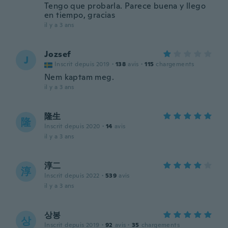
Tengo que probarla. Parece buena y llego
en tiempo, gracias
il y a 3 ans
Jozsef
J
Inscrit depuis 2019
·
138
avis
·
115
chargements
Nem kaptam meg.
il y a 3 ans
隆生
隆
Inscrit depuis 2020
·
14
avis
il y a 3 ans
淳二
淳
Inscrit depuis 2022
·
539
avis
il y a 3 ans
상봉
상
Inscrit depuis 2019
·
92
avis
·
35
chargements