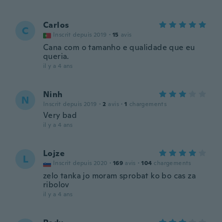
Carlos
C
Inscrit depuis 2019
·
15
avis
Cana com o tamanho e qualidade que eu
queria.
il y a 4 ans
Ninh
N
Inscrit depuis 2019
·
2
avis
·
1
chargements
Very bad
il y a 4 ans
Lojze
L
Inscrit depuis 2020
·
169
avis
·
104
chargements
zelo tanka jo moram sprobat ko bo cas za
ribolov
il y a 4 ans