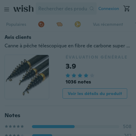
Connexion
Populaires
Vus récemment
Avis clients
Canne à pêche télescopique en fibre de carbone super dure 3.6m 4.5m 5.4m 5.4m 6.3m Canne à pêche ultralégère
ÉVALUATION GÉNÉRALE
3.9
1036 notes
Voir les détails du produit
Notes
508
242