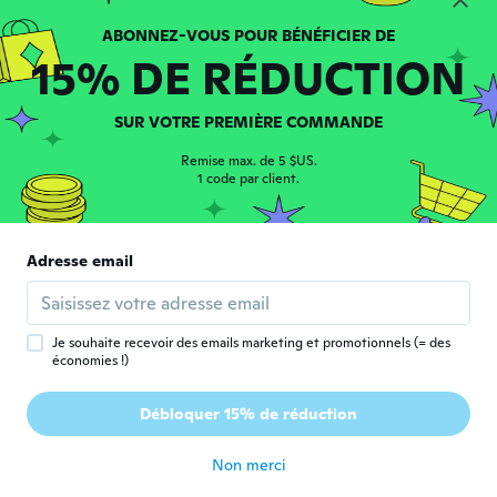
Andrey
A
Inscrit depuis 2017
·
241
avis
·
17
chargements
15% DE RÉDUCTION
il y a 4 ans
SUR VOTRE PREMIÈRE COMMANDE
Christoph
C
Inscrit depuis 2019
·
34
avis
Remise max. de 5 $US.
1 code par client.
il y a 4 ans
ともひろ
と
Adresse email
Inscrit depuis 2019
·
7
avis
見ためは、良さげ! 後は、使って見てからか
な 6.3mで３号の磯竿 サビキで、使う
il y a 4 ans
Je souhaite recevoir des emails marketing et promotionnels (= des
économies !)
Miklós
M
Débloquer 15% de réduction
Inscrit depuis 2021
·
3
avis
il y a 4 ans
Non merci