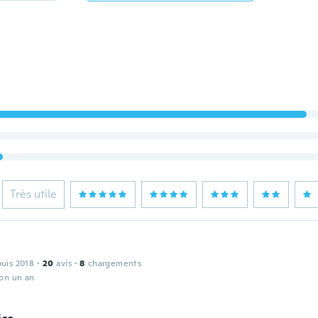
Très utile
puis 2018
·
20
avis
·
8
chargements
ron un an