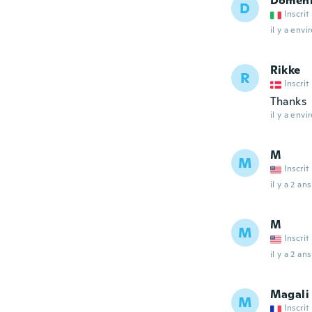
Domen
D
Inscrit
il y a envi
Rikke
R
Inscrit
Thanks
il y a envi
M
M
Inscrit
il y a 2 ans
M
M
Inscrit
il y a 2 ans
Magali
M
Inscrit