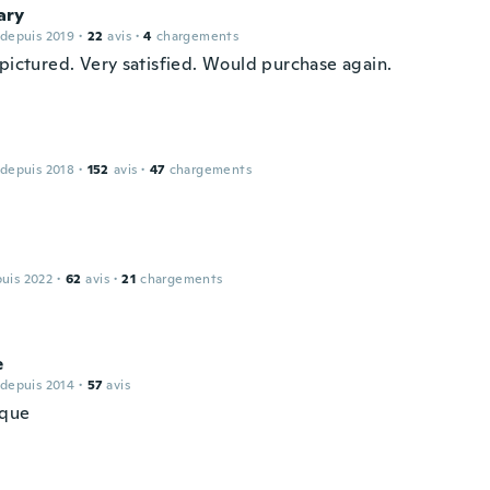
ary
 depuis 2019
·
22
avis
·
4
chargements
 pictured. Very satisfied. Would purchase again.
 depuis 2018
·
152
avis
·
47
chargements
puis 2022
·
62
avis
·
21
chargements
e
 depuis 2014
·
57
avis
ique