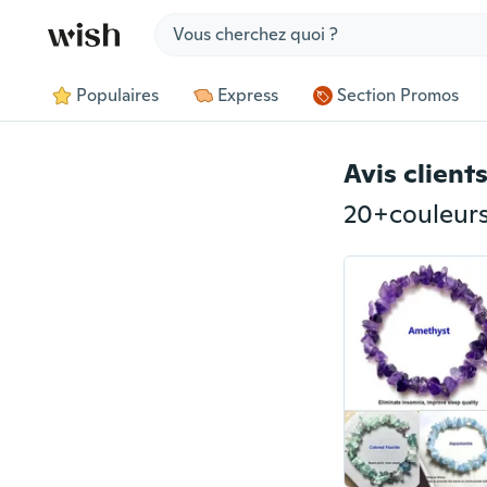
Jump to section
Populaires
Express
Section Promos
Avis client