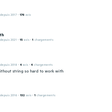
a
 depuis 2017
·
176
avis
th
 depuis 2021
·
15
avis
·
1
chargements
 depuis 2018
·
4
avis
·
4
chargements
thout string so hard to work with
 depuis 2016
·
132
avis
·
1
chargements