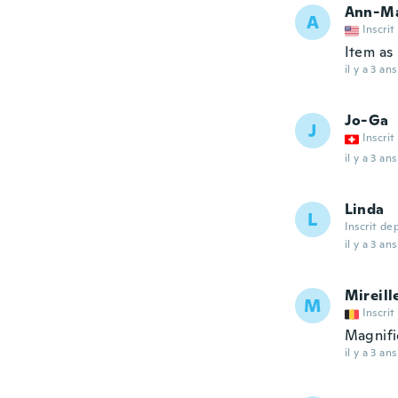
Ann-M
A
Inscrit
Item as
il y a 3 ans
Jo-Ga
J
Inscrit
il y a 3 ans
Linda
L
Inscrit de
il y a 3 ans
Mireill
M
Inscrit
Magnif
il y a 3 ans