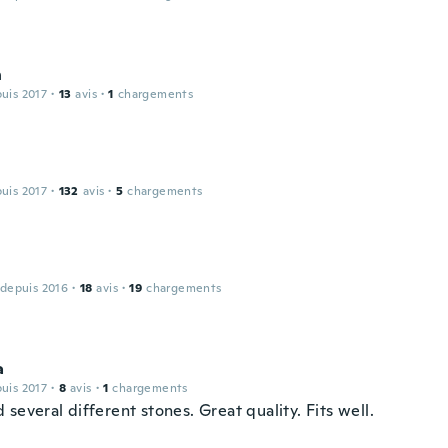
n
puis 2017
·
13
avis
·
1
chargements
puis 2017
·
132
avis
·
5
chargements
 depuis 2016
·
18
avis
·
19
chargements
a
puis 2017
·
8
avis
·
1
chargements
several different stones. Great quality. Fits well.