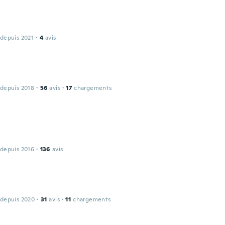
 depuis 2021
·
4
avis
 depuis 2018
·
56
avis
·
17
chargements
 depuis 2016
·
136
avis
 depuis 2020
·
31
avis
·
11
chargements