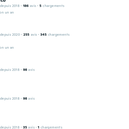
ico
 depuis 2018
·
186
avis
·
5
chargements
ron un an
 depuis 2020
·
255
avis
·
345
chargements
ron un an
 depuis 2018
·
98
avis
 depuis 2018
·
98
avis
 depuis 2018
·
35
avis
·
1
chargements