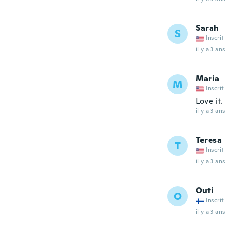
Sarah
S
Inscrit
il y a 3 ans
Maria
M
Inscrit
Love it.
il y a 3 ans
Teresa
T
Inscrit
il y a 3 ans
Outi
O
Inscrit
il y a 3 ans