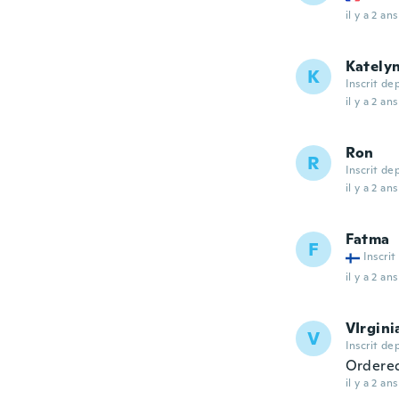
il y a 2 ans
Kately
K
Inscrit de
il y a 2 ans
Ron
R
Inscrit de
il y a 2 ans
Fatma
F
Inscrit
il y a 2 ans
VIrgini
V
Inscrit de
Ordered 
il y a 2 ans