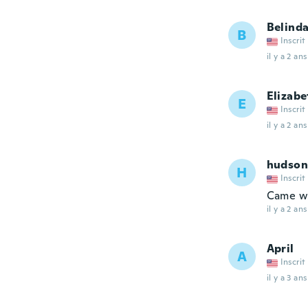
Belind
B
Inscrit
il y a 2 ans
Elizabe
E
Inscrit
il y a 2 ans
hudson
H
Inscrit
Came wi
il y a 2 ans
April
A
Inscrit
il y a 3 ans