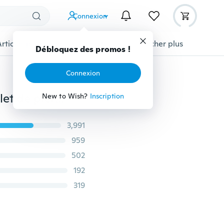
Connexion
Articles pour animaux domestiques
Afficher plus
Débloquez des promos !
Connexion
20+couleurs Chakras en cristal naturel Chakras Bracelet de pierres précieuses naturelles Chips Bracelet de bijoux Améthyste Agate noire Agate jaune Cornaline Cristal jaune cristal clair Aigue-marine vert Aigue-marine Aventurine (Taille ajustable)
New to Wish?
Inscription
3,991
959
502
192
319