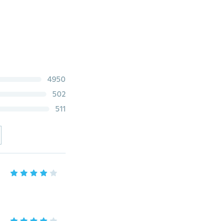
4950
502
511