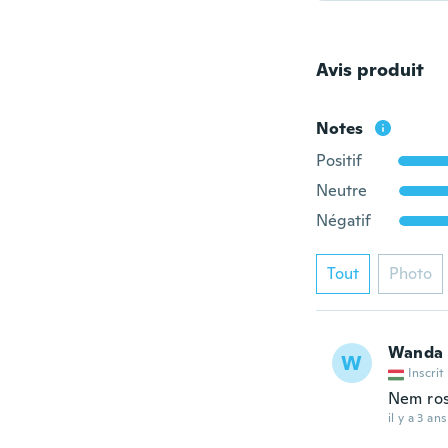
Avis produit
Notes
Positif
Neutre
Négatif
Tout
Photo
Wanda
W
Inscrit
Nem ros
il y a 3 ans