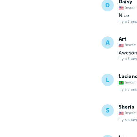
Daisy
D
Inscrit
Nice
il y a 5 ans
Art
A
Inscrit
Aweso
il y a 5 ans
Lucian
L
Inscrit
il y a 5 ans
Sheris
S
Inscrit
il y a 6 ans