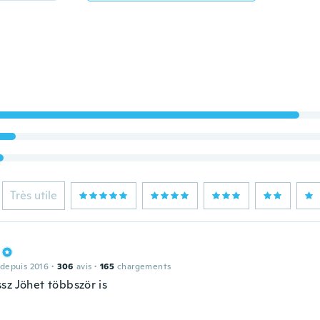
Très utile
 depuis 2016
·
306
avis
·
165
chargements
sz Jöhet többször is