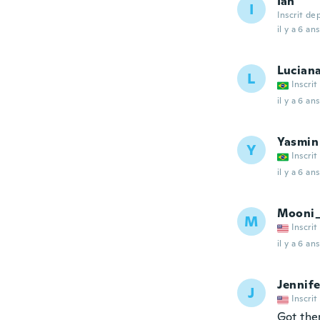
Ian
I
Inscrit de
il y a 6 ans
Lucian
L
Inscrit
il y a 6 ans
Yasmin
Y
Inscrit
il y a 6 ans
Mooni
M
Inscrit
il y a 6 ans
Jennife
J
Inscrit
Got the