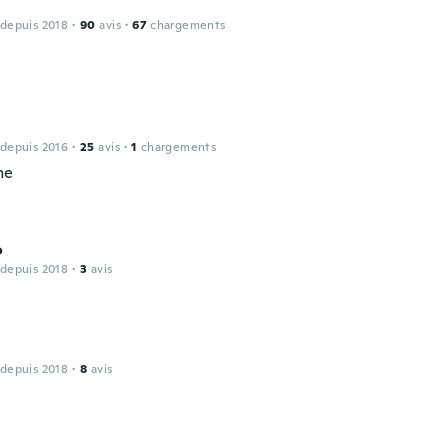
 depuis 2018
·
90
avis
·
67
chargements
 depuis 2016
·
25
avis
·
1
chargements
me
o
 depuis 2018
·
3
avis
 depuis 2018
·
8
avis