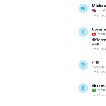
Michae
M
Inscrit
il y a 4 ans
Corinn
C
Inscrit
differen
well
il y a 4 ans
정희
정
Inscrit de
il y a 4 ans
elizang
E
Inscrit
il y a 5 ans