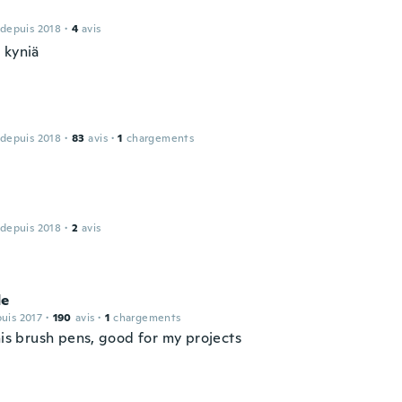
 depuis 2018
·
4
avis
 kyniä
 depuis 2018
·
83
avis
·
1
chargements
 depuis 2018
·
2
avis
de
puis 2017
·
190
avis
·
1
chargements
his brush pens, good for my projects