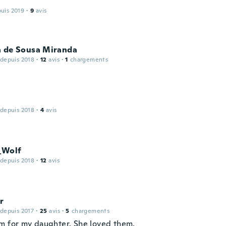
puis 2019
·
9
avis
a de Sousa Miranda
 depuis 2018
·
12
avis
·
1
chargements
 depuis 2018
·
4
avis
_Wolf
 depuis 2018
·
12
avis
r
 depuis 2017
·
25
avis
·
5
chargements
m for my daughter. She loved them.