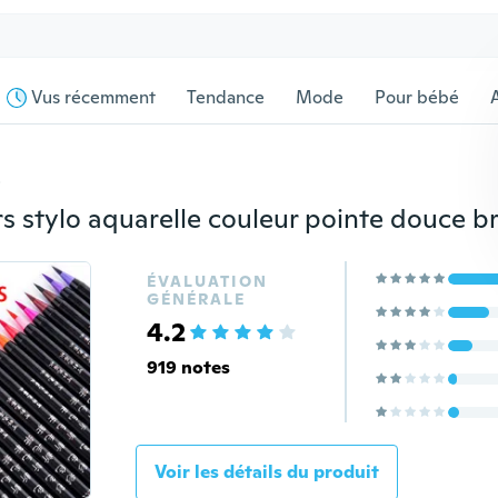
Vus récemment
Tendance
Mode
Pour bébé
s
ÉVALUATION
GÉNÉRALE
4.2
919 notes
Voir les détails du produit