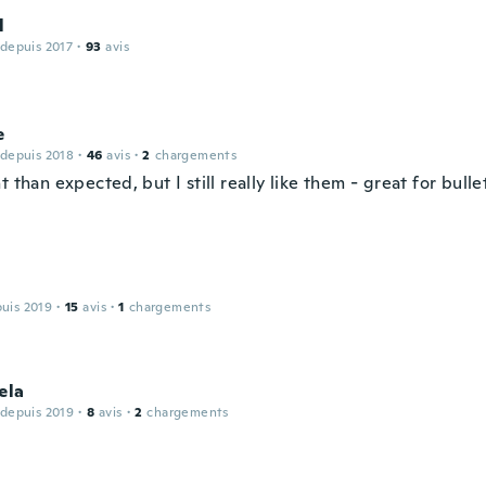
l
 depuis 2017
·
93
avis
e
 depuis 2018
·
46
avis
·
2
chargements
t than expected, but I still really like them - great for bulle
puis 2019
·
15
avis
·
1
chargements
ela
 depuis 2019
·
8
avis
·
2
chargements