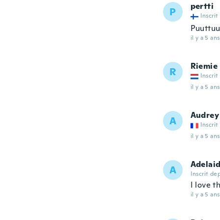
pertti
P
Inscrit
Puuttuu
il y a 5 ans
Riemie
R
Inscrit
il y a 5 ans
Audrey
A
Inscrit
il y a 5 ans
Adelai
A
Inscrit de
I love t
il y a 5 ans