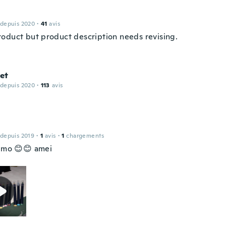
 depuis 2020
·
41
avis
oduct but product description needs revising.
et
 depuis 2020
·
113
avis
 depuis 2019
·
1
avis
·
1
chargements
timo 😊😊 amei