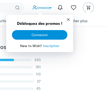
Connexion
Articles pour animaux domestiques
Afficher plus
Débloquez des promos !
Connexion
5/10 couleurs stylo aquarelle couleur pointe douce brosse créative calligraphie stylo trempé dans la peinture à l'eau ensemble marqueurs stylo
New to Wish?
Inscription
543
181
113
37
45