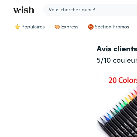
Jump to section
Populaires
Express
Section Promos
Avis client