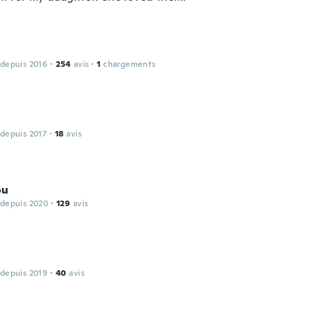
 depuis 2016
·
254
avis
·
1
chargements
 depuis 2017
·
18
avis
ou
 depuis 2020
·
129
avis
 depuis 2019
·
40
avis