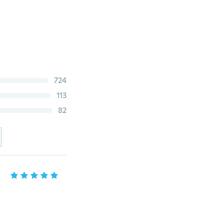
724
113
82