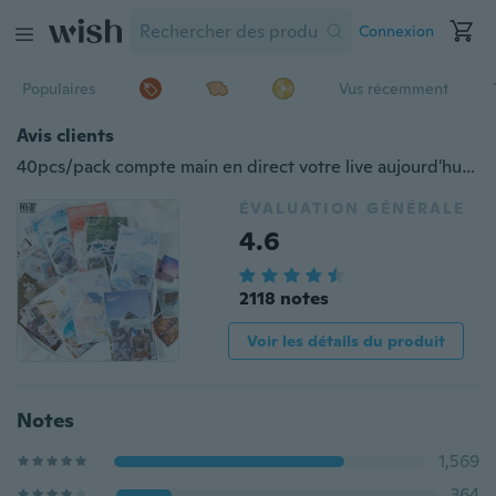
Connexion
Populaires
Vus récemment
Avis clients
40pcs/pack compte main en direct votre live aujourd'hui série d'autocollants washi couleur européenne simple vie mosaïque mosaïque agenda anglais gribouillis journal intime album décoration big sticker bag 10 styles
ÉVALUATION GÉNÉRALE
4.6
2118 notes
Voir les détails du produit
Notes
1,569
364