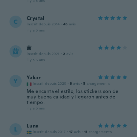
il y a 5 ans
Crystal
C
Inscrit depuis 2014
·
45
avis
il y a 5 ans
茜
茜
Inscrit depuis 2021
·
2
avis
il y a 5 ans
Yakar
Y
Inscrit depuis 2020
·
8
avis
·
5
chargements
Me encanta el estilo, los stickers son de
muy buena calidad y llegaron antes de
tiempo .
il y a 5 ans
Luna
L
Inscrit depuis 2017
·
17
avis
·
11
chargements