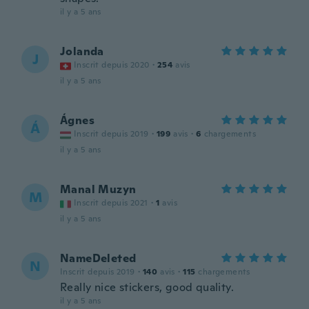
il y a 5 ans
Jolanda
J
Inscrit depuis 2020
·
254
avis
il y a 5 ans
Ágnes
Á
Inscrit depuis 2019
·
199
avis
·
6
chargements
il y a 5 ans
Manal Muzyn
M
Inscrit depuis 2021
·
1
avis
il y a 5 ans
NameDeleted
N
Inscrit depuis 2019
·
140
avis
·
115
chargements
Really nice stickers, good quality.
il y a 5 ans