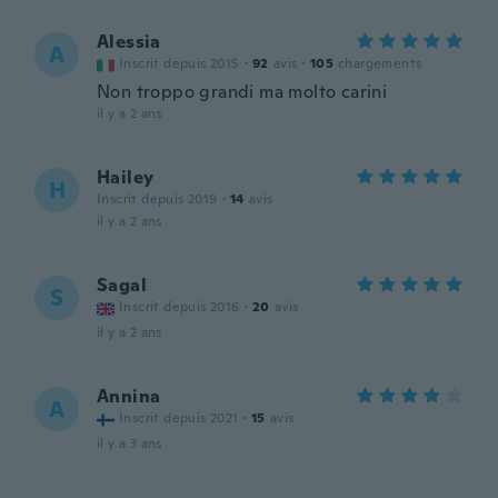
Alessia
A
Inscrit depuis 2015
·
92
avis
·
105
chargements
Non troppo grandi ma molto carini
il y a 2 ans
Hailey
H
Inscrit depuis 2019
·
14
avis
il y a 2 ans
Sagal
S
Inscrit depuis 2016
·
20
avis
il y a 2 ans
Annina
A
Inscrit depuis 2021
·
15
avis
il y a 3 ans