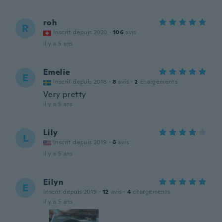
roh
R
Inscrit depuis 2020
·
106
avis
il y a 5 ans
Emelie
E
Inscrit depuis 2016
·
8
avis
·
2
chargements
Very pretty
il y a 5 ans
Lily
L
Inscrit depuis 2019
·
6
avis
il y a 5 ans
Eilyn
E
Inscrit depuis 2019
·
12
avis
·
4
chargements
il y a 5 ans