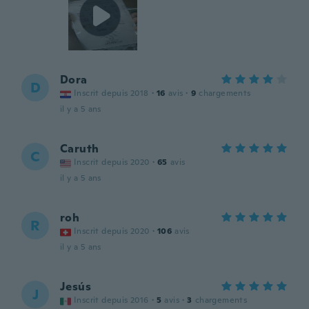
Dora
D
Inscrit depuis 2018
·
16
avis
·
9
chargements
il y a 5 ans
Caruth
C
Inscrit depuis 2020
·
65
avis
il y a 5 ans
roh
R
Inscrit depuis 2020
·
106
avis
il y a 5 ans
Jesús
J
Inscrit depuis 2016
·
5
avis
·
3
chargements