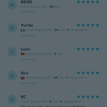
NEKO
N
Inscrit depuis 2022
·
161
avis
il y a 3 ans
Yuriko
Y
Inscrit depuis 2020
·
24
avis
·
7
chargements
il y a 3 ans
Lena
L
Inscrit depuis 2022
·
3
avis
il y a 4 ans
Ana
A
Inscrit depuis 2017
·
24
avis
·
1
chargements
il y a 4 ans
KC
K
Inscrit depuis 2018
·
9
avis
·
3
chargements
Good quality absolutely loved them,