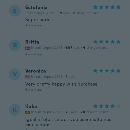
Estefanía
E
Inscrit depuis 2018
·
9
avis
·
2
chargements
Super lindos
il y a 4 ans
Britta
B
Inscrit depuis 2015
·
307
avis
·
4
chargements
il y a 4 ans
Veronica
V
Inscrit depuis 2013
·
7
avis
Very pretty happy with purchase
il y a 4 ans
Kuka
K
Inscrit depuis 2017
·
23
avis
·
20
chargements
Igual a foto . Lindo , vou usar muito nos
meu álbuns.