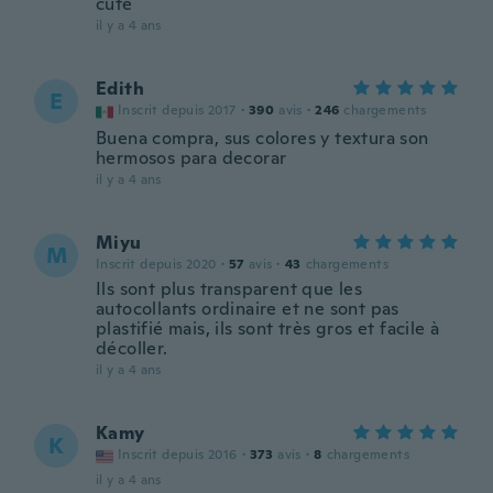
cute
il y a 4 ans
Edith
E
Inscrit depuis 2017
·
390
avis
·
246
chargements
Buena compra, sus colores y textura son
hermosos para decorar
il y a 4 ans
Miyu
M
Inscrit depuis 2020
·
57
avis
·
43
chargements
Ils sont plus transparent que les
autocollants ordinaire et ne sont pas
plastifié mais, ils sont très gros et facile à
décoller.
il y a 4 ans
Kamy
K
Inscrit depuis 2016
·
373
avis
·
8
chargements
il y a 4 ans