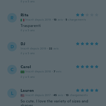
il y a 5 ans
Rita
R
Inscrit depuis 2019
·
13
avis
·
5
chargements
Trasparenti
il y a 5 ans
DJ
D
Inscrit depuis 2019
·
22
avis
il y a 5 ans
Carol
C
Inscrit depuis 2018
·
7
avis
il y a 5 ans
Lauren
L
Inscrit depuis 2017
·
45
avis
·
13
chargements
So cute. I love the variety of sizes and
shapes.