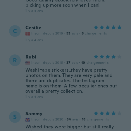
picking up more soon when I can!
il y a 4 ans
Cesilie
C
Inscrit depuis 2016
·
53
avis
·
8
chargements
il y a 4 ans
Rubi
R
Inscrit depuis 2016
·
37
avis
·
10
chargements
Washi tape stickers..they have pretty
photos on them. They are very pale and
there are duplicates. The Instagram
name.is on them. A few peculiar ones but
overall a pretty collection.
il y a 4 ans
Sammy
S
Inscrit depuis 2020
·
34
avis
·
18
chargements
Wished they were bigger but still really