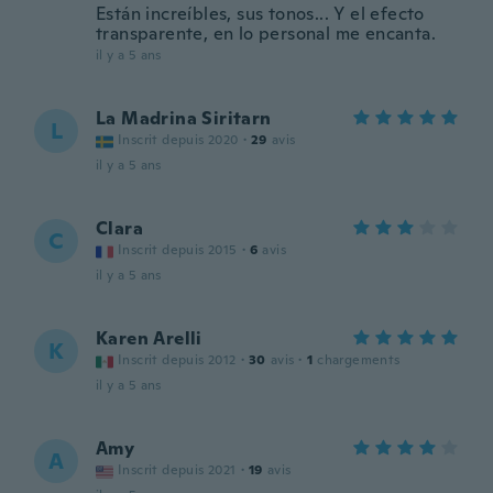
Están increíbles, sus tonos... Y el efecto
transparente, en lo personal me encanta.
il y a 5 ans
La Madrina Siritarn
L
Inscrit depuis 2020
·
29
avis
il y a 5 ans
Clara
C
Inscrit depuis 2015
·
6
avis
il y a 5 ans
Karen Arelli
K
Inscrit depuis 2012
·
30
avis
·
1
chargements
il y a 5 ans
Amy
A
Inscrit depuis 2021
·
19
avis