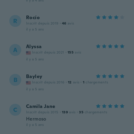
il y a 4 ans
Rocío
R
Inscrit depuis 2019
·
46
avis
il y a 5 ans
Alyssa
A
Inscrit depuis 2021
·
155
avis
il y a 5 ans
Bayley
B
Inscrit depuis 2016
·
12
avis
·
1
chargements
il y a 5 ans
Camila Jane
C
Inscrit depuis 2015
·
139
avis
·
35
chargements
Hermoso
il y a 5 ans