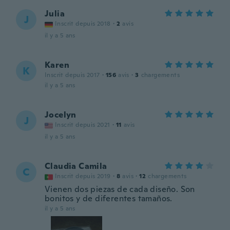
Julia
J
Inscrit depuis 2018
·
2
avis
il y a 5 ans
Karen
K
Inscrit depuis 2017
·
156
avis
·
3
chargements
il y a 5 ans
Jocelyn
J
Inscrit depuis 2021
·
11
avis
il y a 5 ans
Claudia Camila
C
Inscrit depuis 2019
·
8
avis
·
12
chargements
Vienen dos piezas de cada diseño. Son
bonitos y de diferentes tamaños.
il y a 5 ans