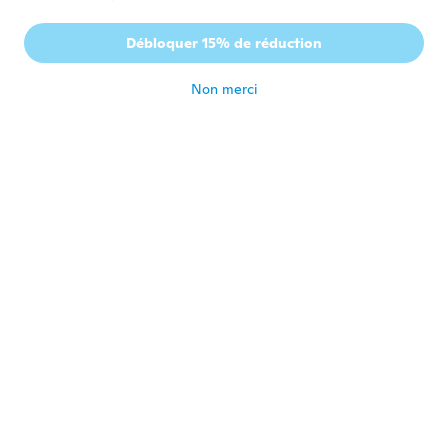
Débloquer 15% de réduction
Non merci
Sheida
S
Inscrit depuis 2018
·
85
avis
·
39
chargements
It’s absolutely BEAUTIFUL !!!
il y a 5 ans
A
A
Inscrit depuis 2017
·
13
avis
·
18
chargements
Cute stickers, but see through/transparent.
You get two of each picture.
il y a 5 ans
Neha
N
Inscrit depuis 2020
·
5
avis
·
5
chargements
il y a 5 ans