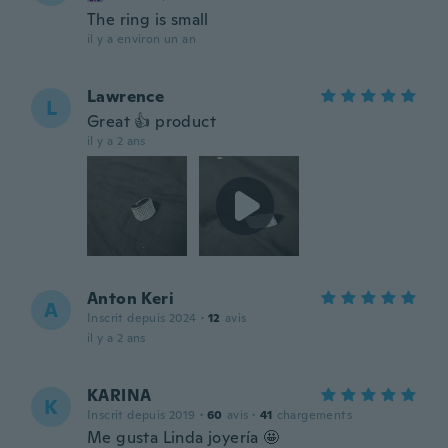
The ring is small
il y a environ un an
Lawrence
L
Great 👍 product
il y a 2 ans
Anton Keri
A
Inscrit depuis 2024
·
12
avis
il y a 2 ans
KARINA
K
Inscrit depuis 2019
·
60
avis
·
41
chargements
Me gusta Linda joyería 🤩