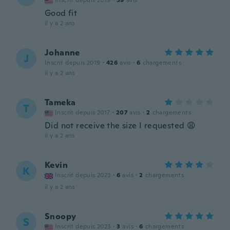
Inscrit depuis 2019
·
59
avis
Good fit
il y a 2 ans
Johanne
J
Inscrit depuis 2019
·
426
avis
·
6
chargements
il y a 2 ans
Tameka
T
Inscrit depuis 2017
·
207
avis
·
2
chargements
Did not receive the size I requested 😩
il y a 2 ans
Kevin
K
Inscrit depuis 2023
·
6
avis
·
2
chargements
il y a 2 ans
Snoopy
S
Inscrit depuis 2023
·
3
avis
·
6
chargements