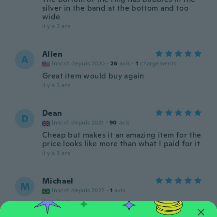
silver in the band at the bottom and too
wide
il y a 3 ans
Allen
A
Inscrit depuis 2020
·
26
avis
·
1
chargements
Great item would buy again
il y a 3 ans
Dean
D
Inscrit depuis 2021
·
90
avis
Cheap but makes it an amazing item for the
price looks like more than what I paid for it
il y a 3 ans
Michael
M
Inscrit depuis 2022
·
1
avis
il y a 3 ans