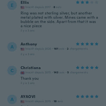
Ellis
E
Inscrit depuis 2017
·
8
avis
Ring was not sterling silver, but another
metal plated with silver. Mines came with a
bubble on the side. Apart from that it was
a nice piece
il y a 3 ans
Anthony
A
Inscrit depuis 2020
·
161
avis
·
2
chargements
il y a 3 ans
Christiana
C
Inscrit depuis 2015
·
143
avis
·
5
chargements
Thank you
il y a 3 ans
AYAOVI
A
Inscrit depuis 2015
·
18
avis