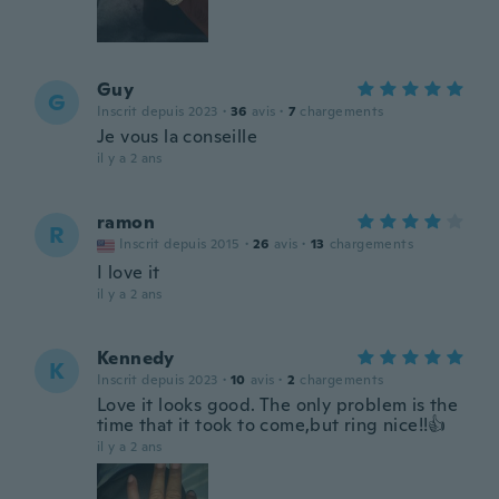
Guy
G
Inscrit depuis 2023
·
36
avis
·
7
chargements
Je vous la conseille
il y a 2 ans
ramon
R
Inscrit depuis 2015
·
26
avis
·
13
chargements
I love it
il y a 2 ans
Kennedy
K
Inscrit depuis 2023
·
10
avis
·
2
chargements
Love it looks good. The only problem is the
time that it took to come,but ring nice!!👍
il y a 2 ans