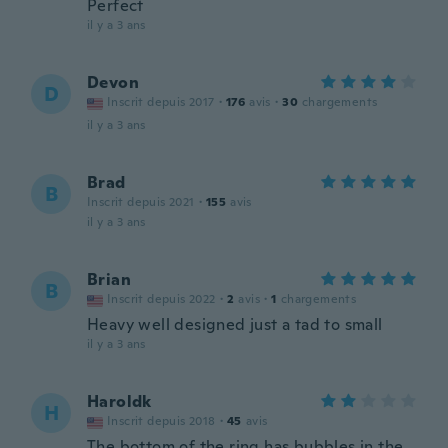
Perfect
il y a 3 ans
Devon
D
Inscrit depuis 2017
·
176
avis
·
30
chargements
il y a 3 ans
Brad
B
Inscrit depuis 2021
·
155
avis
il y a 3 ans
Brian
B
Inscrit depuis 2022
·
2
avis
·
1
chargements
Heavy well designed just a tad to small
il y a 3 ans
Haroldk
H
Inscrit depuis 2018
·
45
avis
The bottom of the ring has bubbles in the