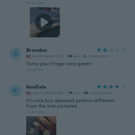
il y a 2 ans
Brandon
B
Inscrit depuis 2017
·
43
avis
·
2
chargements
Turns your finger very green
il y a 2 ans
KenDale
K
Inscrit depuis 2018
·
74
avis
·
64
chargements
It's nice but diamond pattern different
from the one pictured.
il y a 2 ans