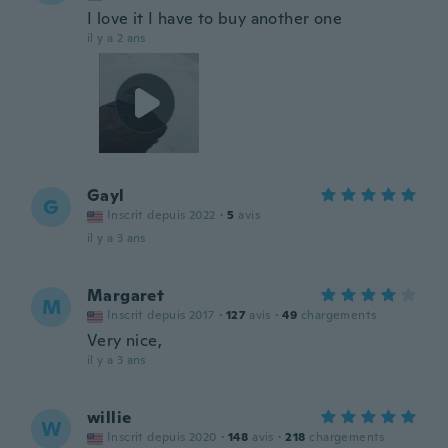
I love it I have to buy another one
il y a 2 ans
Gayl
G
Inscrit depuis 2022
·
5
avis
il y a 3 ans
Margaret
M
Inscrit depuis 2017
·
127
avis
·
49
chargements
Very nice,
il y a 3 ans
willie
W
Inscrit depuis 2020
·
148
avis
·
218
chargements