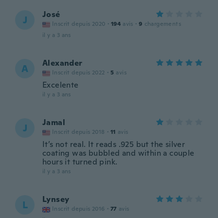
José
J
Inscrit depuis 2020
·
194
avis
·
9
chargements
il y a 3 ans
Alexander
A
Inscrit depuis 2022
·
5
avis
Excelente
il y a 3 ans
Jamal
J
Inscrit depuis 2018
·
11
avis
It’s not real. It reads .925 but the silver
coating was bubbled and within a couple
hours it turned pink.
il y a 3 ans
Lynsey
L
Inscrit depuis 2016
·
77
avis