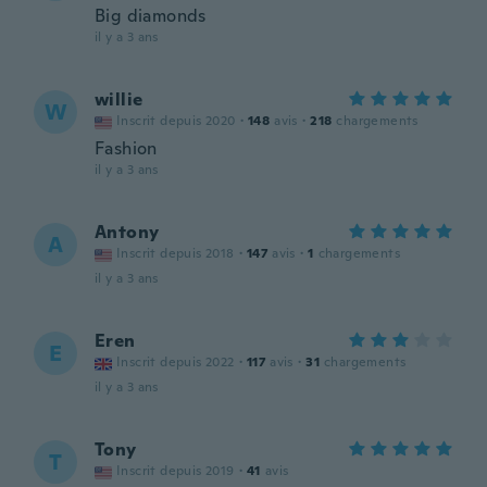
Big diamonds
il y a 3 ans
willie
W
Inscrit depuis 2020
·
148
avis
·
218
chargements
Fashion
il y a 3 ans
Antony
A
Inscrit depuis 2018
·
147
avis
·
1
chargements
il y a 3 ans
Eren
E
Inscrit depuis 2022
·
117
avis
·
31
chargements
il y a 3 ans
Tony
T
Inscrit depuis 2019
·
41
avis