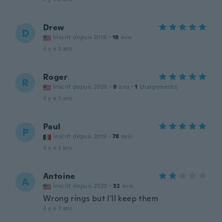
Drew
D
Inscrit depuis 2018
·
18
avis
il y a 3 ans
Roger
R
Inscrit depuis 2020
·
9
avis
·
1
chargements
il y a 3 ans
Paul
P
Inscrit depuis 2019
·
78
avis
il y a 3 ans
Antoine
A
Inscrit depuis 2020
·
32
avis
Wrong rings but I'll keep them
il y a 3 ans