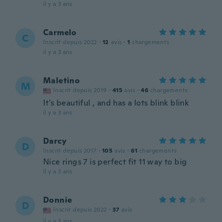
il y a 3 ans
Carmelo
C
Inscrit depuis 2022
·
12
avis
·
1
chargements
il y a 3 ans
Maletino
M
Inscrit depuis 2019
·
415
avis
·
46
chargements
It's beautiful , and has a lots blink blink
il y a 3 ans
Darcy
D
Inscrit depuis 2017
·
105
avis
·
61
chargements
Nice rings 7 is perfect fit 11 way to big
il y a 3 ans
Donnie
D
Inscrit depuis 2022
·
37
avis
il y a 3 ans