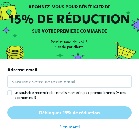
Hershel
H
15% DE RÉDUCTION
Inscrit depuis 2018
·
6
avis
il y a 3 ans
SUR VOTRE PREMIÈRE COMMANDE
Michael
M
Remise max. de 5 $US.
Inscrit depuis 2020
·
148
avis
·
88
chargements
1 code par client.
Best ring i have
il y a 3 ans
Adresse email
Je souhaite recevoir des emails marketing et promotionnels (= des
économies !)
Samantha
S
Débloquer 15% de réduction
Inscrit depuis 2017
·
4
avis
il y a 3 ans
Non merci
Steven