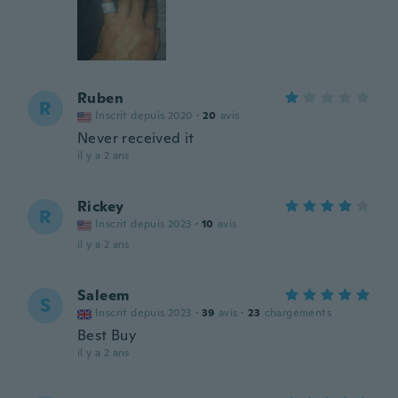
Ruben
R
Inscrit depuis 2020
·
20
avis
Never received it
il y a 2 ans
Rickey
R
Inscrit depuis 2023
·
10
avis
il y a 2 ans
Saleem
S
Inscrit depuis 2023
·
39
avis
·
23
chargements
Best Buy
il y a 2 ans