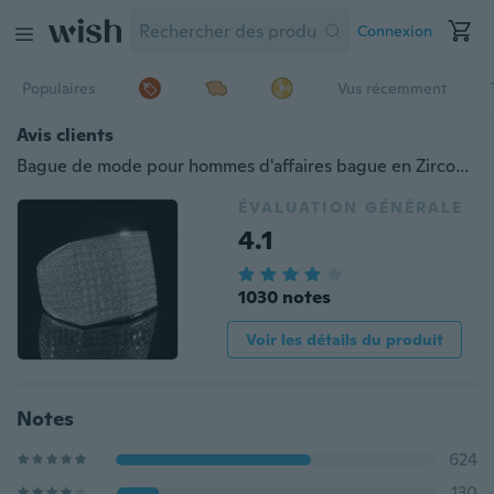
Connexion
Populaires
Vus récemment
Avis clients
Bague de mode pour hommes d'affaires bague en Zircon blanc bijoux de fête de fiançailles de mariage taille 7-13
ÉVALUATION GÉNÉRALE
4.1
1030 notes
Voir les détails du produit
Notes
624
130