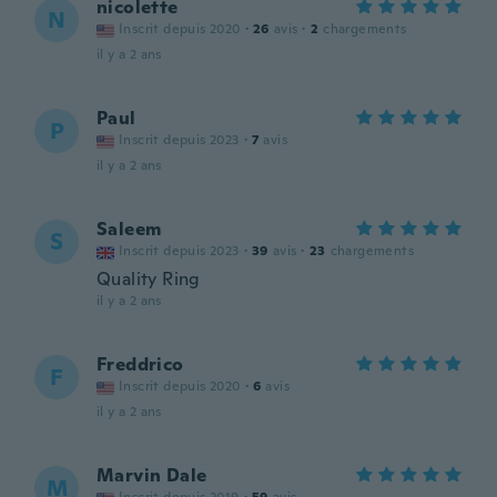
nicolette
N
Inscrit depuis 2020
·
26
avis
·
2
chargements
il y a 2 ans
Paul
P
Inscrit depuis 2023
·
7
avis
il y a 2 ans
Saleem
S
Inscrit depuis 2023
·
39
avis
·
23
chargements
Quality Ring
il y a 2 ans
Freddrico
F
Inscrit depuis 2020
·
6
avis
il y a 2 ans
Marvin Dale
M